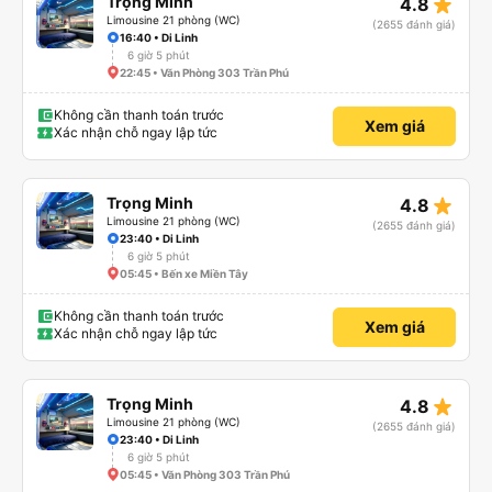
star_rate
Trọng Minh
4.8
Limousine 21 phòng (WC)
(2655 đánh giá)
16:40 • Di Linh
6 giờ 5 phút
22:45 • Văn Phòng 303 Trần Phú
Không cần thanh toán trước
Xem giá
Xác nhận chỗ ngay lập tức
star_rate
Trọng Minh
4.8
Limousine 21 phòng (WC)
(2655 đánh giá)
23:40 • Di Linh
6 giờ 5 phút
05:45 • Bến xe Miền Tây
Không cần thanh toán trước
Xem giá
Xác nhận chỗ ngay lập tức
star_rate
Trọng Minh
4.8
Limousine 21 phòng (WC)
(2655 đánh giá)
23:40 • Di Linh
6 giờ 5 phút
05:45 • Văn Phòng 303 Trần Phú