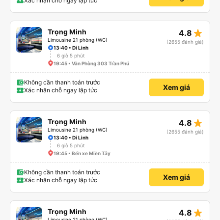
Xác nhận chỗ ngay lập tức
star_rate
Trọng Minh
4.8
Limousine 21 phòng (WC)
(2655 đánh giá)
13:40 • Di Linh
6 giờ 5 phút
19:45 • Văn Phòng 303 Trần Phú
Không cần thanh toán trước
Xem giá
Xác nhận chỗ ngay lập tức
star_rate
Trọng Minh
4.8
Limousine 21 phòng (WC)
(2655 đánh giá)
13:40 • Di Linh
6 giờ 5 phút
19:45 • Bến xe Miền Tây
Không cần thanh toán trước
Xem giá
Xác nhận chỗ ngay lập tức
star_rate
Trọng Minh
4.8
Limousine 21 phòng (WC)