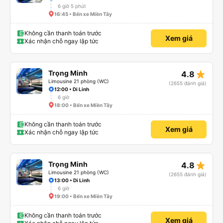
6 giờ 5 phút
16:45 • Bến xe Miền Tây
Không cần thanh toán trước
Xem giá
Xác nhận chỗ ngay lập tức
star_rate
Trọng Minh
4.8
Limousine 21 phòng (WC)
(2655 đánh giá)
12:00 • Di Linh
6 giờ
18:00 • Bến xe Miền Tây
Không cần thanh toán trước
Xem giá
Xác nhận chỗ ngay lập tức
star_rate
Trọng Minh
4.8
Limousine 21 phòng (WC)
(2655 đánh giá)
13:00 • Di Linh
6 giờ
19:00 • Bến xe Miền Tây
Không cần thanh toán trước
Xem giá