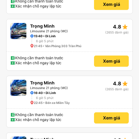
Không cần thanh toán trước
Xem giá
Xác nhận chỗ ngay lập tức
star_rate
Trọng Minh
4.8
Limousine 21 phòng (WC)
(2655 đánh giá)
15:40 • Di Linh
6 giờ 5 phút
21:45 • Văn Phòng 303 Trần Phú
Không cần thanh toán trước
Xem giá
Xác nhận chỗ ngay lập tức
star_rate
Trọng Minh
4.8
Limousine 21 phòng (WC)
(2655 đánh giá)
16:40 • Di Linh
6 giờ 5 phút
22:45 • Bến xe Miền Tây
Không cần thanh toán trước
Xem giá
Xác nhận chỗ ngay lập tức