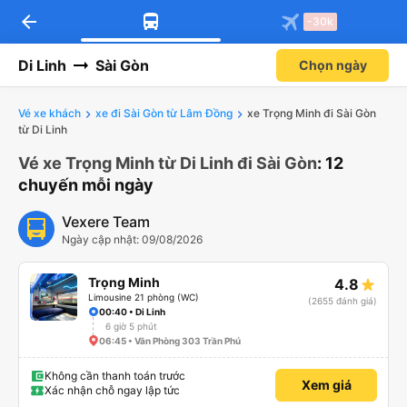
arrow_back
-30k
Di Linh
Sài Gòn
Chọn ngày
Vé xe khách
xe đi Sài Gòn từ Lâm Đồng
xe Trọng Minh đi Sài Gòn
từ Di Linh
Vé xe Trọng Minh từ Di Linh đi Sài Gòn
: 12
chuyến mỗi ngày
Vexere Team
Ngày cập nhật: 09/08/2026
Trọng Minh
4.8
Limousine 21 phòng (WC)
(2655 đánh giá)
00:40 • Di Linh
6 giờ 5 phút
06:45 • Văn Phòng 303 Trần Phú
Không cần thanh toán trước
Xem giá
Xác nhận chỗ ngay lập tức