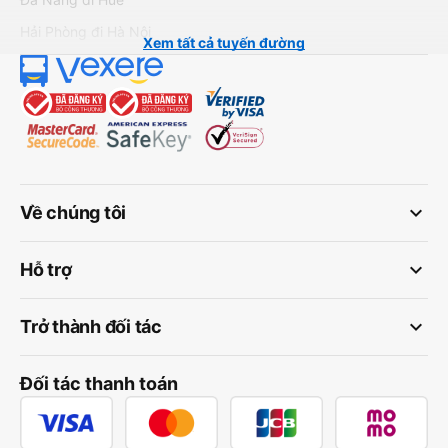
Hải Phòng đi Hà Nội
Xem tất cả tuyến đường
keyboard_arrow_down
Về chúng tôi
keyboard_arrow_down
Hỗ trợ
keyboard_arrow_down
Trở thành đối tác
Đối tác thanh toán