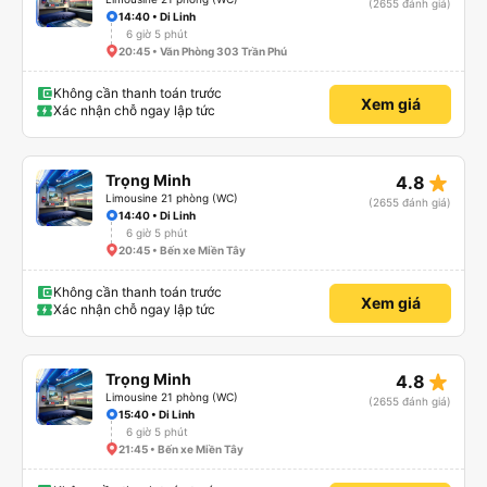
(2655 đánh giá)
14:40 • Di Linh
6 giờ 5 phút
20:45 • Văn Phòng 303 Trần Phú
Không cần thanh toán trước
Xem giá
Xác nhận chỗ ngay lập tức
star_rate
Trọng Minh
4.8
Limousine 21 phòng (WC)
(2655 đánh giá)
14:40 • Di Linh
6 giờ 5 phút
20:45 • Bến xe Miền Tây
Không cần thanh toán trước
Xem giá
Xác nhận chỗ ngay lập tức
star_rate
Trọng Minh
4.8
Limousine 21 phòng (WC)
(2655 đánh giá)
15:40 • Di Linh
6 giờ 5 phút
21:45 • Bến xe Miền Tây