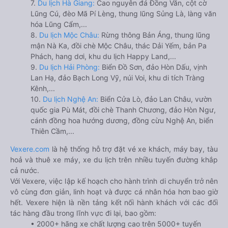
7.
Du lịch Hà Giang:
Cao nguyên đá Đồng Văn, cột cờ
Lũng Cú, đèo Mã Pí Lèng, thung lũng Sủng Là, làng văn
hóa Lũng Cẩm,...
8.
Du lịch Mộc Châu:
Rừng thông Bản Áng, thung lũng
mận Nà Ka, đồi chè Mộc Châu, thác Dải Yếm, bản Pa
Phách, hang dơi, khu du lịch Happy Land,...
9.
Du lịch Hải Phòng:
Biển Đồ Sơn, đảo Hòn Dấu, vịnh
Lan Hạ, đảo Bạch Long Vỹ, núi Voi, khu di tích Tràng
Kênh,...
10.
Du lịch Nghệ An:
Biển Cửa Lò, đảo Lan Châu, vườn
quốc gia Pù Mát, đồi chè Thanh Chương, đảo Hòn Ngư,
cánh đồng hoa hướng dương, đồng cừu Nghệ An, biển
Thiên Cầm,...
Vexere.com
là hệ thống hỗ trợ đặt vé xe khách, máy bay, tàu
hoả và thuê xe máy, xe du lịch trên nhiều tuyến đường khắp
cả nước.
Với Vexere, việc lập kế hoạch cho hành trình di chuyển trở nên
vô cùng đơn giản, linh hoạt và được cá nhân hóa hơn bao giờ
hết. Vexere hiện là nền tảng kết nối hành khách với các đối
tác hàng đầu trong lĩnh vực đi lại, bao gồm:
• 2000+ hãng xe chất lượng cao trên 5000+ tuyến