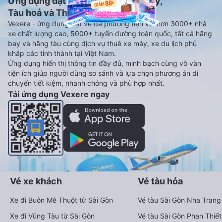
Ứng dụng đặt vé Xe khách, Máy bay,
Tàu hoả và Thuê xe
Vexere - ứng dụng đặt vé đa phương tiện với hơn 3000+ nhà
xe chất lượng cao, 5000+ tuyến đường toàn quốc, tất cả hãng
bay và hãng tàu cùng dịch vụ thuê xe máy, xe du lịch phủ
khắp các tỉnh thành tại Việt Nam.
Ứng dụng hiển thị thông tin đầy đủ, minh bạch cùng vô vàn
tiện ích giúp người dùng so sánh và lựa chọn phương án di
chuyển tiết kiệm, nhanh chóng và phù hợp nhất.
Tải ứng dụng Vexere ngay
Vé xe khách
Vé tàu hỏa
Xe đi Buôn Mê Thuột từ Sài Gòn
Vé tàu Sài Gòn Nha Trang
Xe đi Vũng Tàu từ Sài Gòn
Vé tàu Sài Gòn Phan Thiết