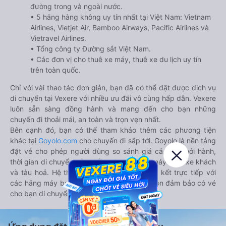
đường trong và ngoài nước.
• 5 hãng hàng không uy tín nhất tại Việt Nam: Vietnam
Airlines, Vietjet Air, Bamboo Airways, Pacific Airlines và
Vietravel Airlines.
• Tổng công ty Đường sắt Việt Nam.
• Các đơn vị cho thuê xe máy, thuê xe du lịch uy tín
trên toàn quốc.
Chỉ với vài thao tác đơn giản, bạn đã có thể đặt được dịch vụ
di chuyển tại Vexere với nhiều ưu đãi vô cùng hấp dẫn. Vexere
luôn sẵn sàng đồng hành và mang đến cho bạn những
chuyến đi thoải mái, an toàn và trọn vẹn nhất.
Bên cạnh đó, bạn có thể tham khảo thêm các phương tiện
khác tại
Goyolo.com
cho chuyến đi sắp tới. Goyolo là nền tảng
đặt vé cho phép người dùng so sánh giá cả, giờ khởi hành,
thời gian di chuyển của nhiều phương tiện máy bay, xe khách
và tàu hoả. Hệ thống của Goyolo được liên kết trực tiếp với
các hãng máy bay, xe khách và tàu hoả, luôn đảm bảo có vé
cho bạn di chuyển.