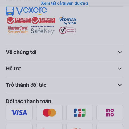
Xem tất cả tuyến đường
keyboard_arrow_down
Về chúng tôi
keyboard_arrow_down
Hỗ trợ
keyboard_arrow_down
Trở thành đối tác
Đối tác thanh toán