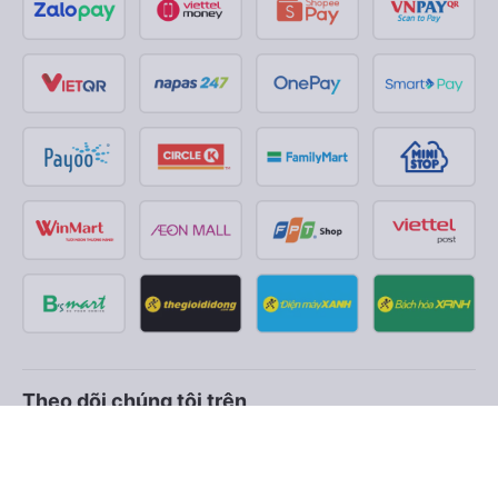
Theo dõi chúng tôi trên
Facebook
Tiktok
Youtube
Công ty TNHH Thương Mại Dịch Vụ Vexere