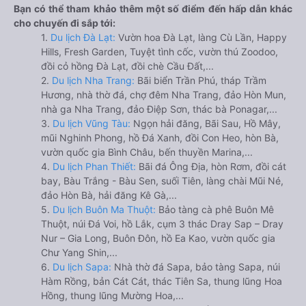
Bạn có thể tham khảo thêm một số điểm đến hấp dẫn khác
cho chuyến đi sắp tới:
1.
Du lịch Đà Lạt:
Vườn hoa Đà Lạt, làng Cù Lần, Happy
Hills, Fresh Garden, Tuyệt tình cốc, vườn thú Zoodoo,
đồi cỏ hồng Đà Lạt, đồi chè Cầu Đất,...
2.
Du lịch Nha Trang:
Bãi biển Trần Phú, tháp Trầm
Hương, nhà thờ đá, chợ đêm Nha Trang, đảo Hòn Mun,
nhà ga Nha Trang, đảo Điệp Sơn, thác bà Ponagar,...
3.
Du lịch Vũng Tàu:
Ngọn hải đăng, Bãi Sau, Hồ Mây,
mũi Nghinh Phong, hồ Đá Xanh, đồi Con Heo, hòn Bà,
vườn quốc gia Bình Châu, bến thuyền Marina,...
4.
Du lịch Phan Thiết:
Bãi đá Ông Địa, hòn Rơm, đồi cát
bay, Bàu Trắng - Bàu Sen, suối Tiên, làng chài Mũi Né,
đảo Hòn Bà, hải đăng Kê Gà,...
5.
Du lịch Buôn Ma Thuột:
Bảo tàng cà phê Buôn Mê
Thuột, núi Đá Voi, hồ Lắk, cụm 3 thác Dray Sap – Dray
Nur – Gia Long, Buôn Đôn, hồ Ea Kao, vườn quốc gia
Chư Yang Shin,...
6.
Du lịch Sapa:
Nhà thờ đá Sapa, bảo tàng Sapa, núi
Hàm Rồng, bản Cát Cát, thác Tiên Sa, thung lũng Hoa
Hồng, thung lũng Mường Hoa,...