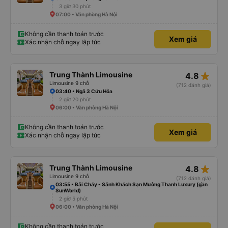
3 giờ 30 phút
07:00 • Văn phòng Hà Nội
Không cần thanh toán trước
Xem giá
Xác nhận chỗ ngay lập tức
star_rate
Trung Thành Limousine
4.8
Limousine 9 chỗ
(712 đánh giá)
03:40 • Ngã 3 Cứu Hỏa
2 giờ 20 phút
06:00 • Văn phòng Hà Nội
Không cần thanh toán trước
Xem giá
Xác nhận chỗ ngay lập tức
star_rate
Trung Thành Limousine
4.8
Limousine 9 chỗ
(712 đánh giá)
03:55 • Bãi Cháy - Sảnh Khách Sạn Mường Thanh Luxury (gần
SunWorld)
2 giờ 5 phút
06:00 • Văn phòng Hà Nội
Không cần thanh toán trước