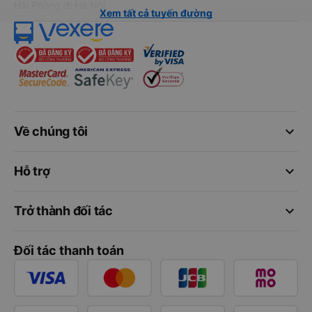
Hải Phòng đi Hà Nội
Xem tất cả tuyến đường
keyboard_arrow_down
Về chúng tôi
keyboard_arrow_down
Hỗ trợ
keyboard_arrow_down
Trở thành đối tác
Đối tác thanh toán