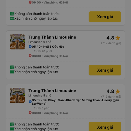
09:00 • Văn phòng Hà Nội
Không cần thanh toán trước
Xem giá
Xác nhận chỗ ngay lập tức
star_rate
Trung Thành Limousine
4.8
Limousine 9 chỗ
(712 đánh giá)
05:40 • Ngã 3 Cứu Hỏa
2 giờ 20 phút
08:00 • Văn phòng Hà Nội
Không cần thanh toán trước
Xem giá
Xác nhận chỗ ngay lập tức
star_rate
Trung Thành Limousine
4.8
Limousine 9 chỗ
(712 đánh giá)
05:55 • Bãi Cháy - Sảnh Khách Sạn Mường Thanh Luxury (gần
SunWorld)
2 giờ 5 phút
08:00 • Văn phòng Hà Nội
Không cần thanh toán trước
Xem giá
Xác nhận chỗ ngay lập tức