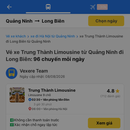
arrow_back
Tải app Vexere ngay!
Tải app Vexere
-30k
Mở app
Mở app
Nhận ưu đãi thành viên độc
-30k/ghế khi đặt vé máy bay qua
quyền
app
Quảng Ninh
Long Biên
Chọn ngày
Vé xe khách
xe đi Hà Nội từ Quảng Ninh
xe Trung Thành Limousine
đi Long Biên từ Quảng Ninh
Vé xe Trung Thành Limousine từ Quảng Ninh đi
Long Biên
: 96 chuyến mỗi ngày
Vexere Team
Ngày cập nhật: 08/08/2026
Trung Thành Limousine
4.8
Limousine 9 chỗ
(712 đánh giá)
02:30 • Văn phòng Vân Đồn
3 giờ 30 phút
06:00 • Văn phòng Hà Nội
Không cần thanh toán trước
Xem giá
Xác nhận chỗ ngay lập tức