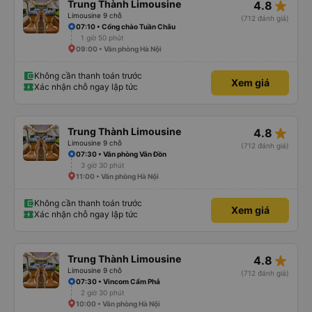
star_rate
Trung Thành Limousine
4.8
Limousine 9 chỗ
(712 đánh giá)
07:10 • Cổng chào Tuần Châu
1 giờ 50 phút
09:00 • Văn phòng Hà Nội
Không cần thanh toán trước
Xem giá
Xác nhận chỗ ngay lập tức
star_rate
Trung Thành Limousine
4.8
Limousine 9 chỗ
(712 đánh giá)
07:30 • Văn phòng Vân Đồn
3 giờ 30 phút
11:00 • Văn phòng Hà Nội
Không cần thanh toán trước
Xem giá
Xác nhận chỗ ngay lập tức
star_rate
Trung Thành Limousine
4.8
Limousine 9 chỗ
(712 đánh giá)
07:30 • Vincom Cẩm Phả
2 giờ 30 phút
10:00 • Văn phòng Hà Nội