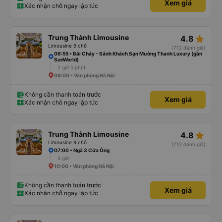
Xem giá
Xác nhận chỗ ngay lập tức
star_rate
Trung Thành Limousine
4.8
Limousine 9 chỗ
(712 đánh giá)
06:55 • Bãi Cháy - Sảnh Khách Sạn Mường Thanh Luxury (gần
SunWorld)
2 giờ 5 phút
09:00 • Văn phòng Hà Nội
Không cần thanh toán trước
Xem giá
Xác nhận chỗ ngay lập tức
star_rate
Trung Thành Limousine
4.8
Limousine 9 chỗ
(712 đánh giá)
07:00 • Ngã 3 Cửa Ông
3 giờ
10:00 • Văn phòng Hà Nội
Không cần thanh toán trước
Xem giá
Xác nhận chỗ ngay lập tức