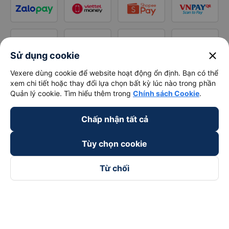
close
Sử dụng cookie
Vexere dùng cookie để website hoạt động ổn định. Bạn có thể
xem chi tiết hoặc thay đổi lựa chọn bất kỳ lúc nào trong phần
Quản lý cookie. Tìm hiểu thêm trong
Chính sách Cookie
.
Chấp nhận tất cả
Tùy chọn cookie
Từ chối
Theo dõi chúng tôi trên
Facebook
Tiktok
Youtube