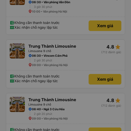
06:30 • Văn phòng Vân Đồn
3 giờ 30 phút
10:00 • Văn phòng Hà Nội
Không cần thanh toán trước
Xem giá
Xác nhận chỗ ngay lập tức
star_rate
Trung Thành Limousine
4.8
Limousine 9 chỗ
(712 đánh giá)
06:30 • Vincom Cẩm Phả
2 giờ 30 phút
09:00 • Văn phòng Hà Nội
Không cần thanh toán trước
Xem giá
Xác nhận chỗ ngay lập tức
star_rate
Trung Thành Limousine
4.8
Limousine 9 chỗ
(712 đánh giá)
06:40 • Ngã 3 Cứu Hỏa
2 giờ 20 phút
09:00 • Văn phòng Hà Nội
Không cần thanh toán trước