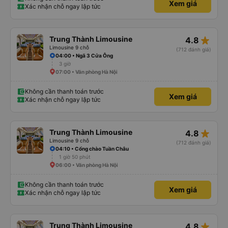
Xem giá
Xác nhận chỗ ngay lập tức
star_rate
Trung Thành Limousine
4.8
Limousine 9 chỗ
(712 đánh giá)
04:00 • Ngã 3 Cửa Ông
3 giờ
07:00 • Văn phòng Hà Nội
Không cần thanh toán trước
Xem giá
Xác nhận chỗ ngay lập tức
star_rate
Trung Thành Limousine
4.8
Limousine 9 chỗ
(712 đánh giá)
04:10 • Cổng chào Tuần Châu
1 giờ 50 phút
06:00 • Văn phòng Hà Nội
Không cần thanh toán trước
Xem giá
Xác nhận chỗ ngay lập tức
star_rate
Trung Thành Limousine
4.8