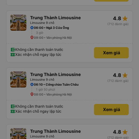
star_rate
Trung Thành Limousine
4.8
Limousine 9 chỗ
(712 đánh giá)
06:00 • Ngã 3 Cửa Ông
3 giờ
09:00 • Văn phòng Hà Nội
Không cần thanh toán trước
Xem giá
Xác nhận chỗ ngay lập tức
star_rate
Trung Thành Limousine
4.8
Limousine 9 chỗ
(712 đánh giá)
06:10 • Cổng chào Tuần Châu
1 giờ 50 phút
08:00 • Văn phòng Hà Nội
Không cần thanh toán trước
Xem giá
Xác nhận chỗ ngay lập tức
star_rate
Trung Thành Limousine
4.8
Limousine 9 chỗ
(712 đánh giá)