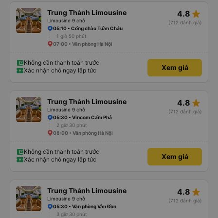
star_rate
Trung Thành Limousine
4.8
Limousine 9 chỗ
(712 đánh giá)
05:10 • Cổng chào Tuần Châu
1 giờ 50 phút
07:00 • Văn phòng Hà Nội
Không cần thanh toán trước
Xem giá
Xác nhận chỗ ngay lập tức
star_rate
Trung Thành Limousine
4.8
Limousine 9 chỗ
(712 đánh giá)
05:30 • Vincom Cẩm Phả
2 giờ 30 phút
08:00 • Văn phòng Hà Nội
Không cần thanh toán trước
Xem giá
Xác nhận chỗ ngay lập tức
star_rate
Trung Thành Limousine
4.8
Limousine 9 chỗ
(712 đánh giá)
05:30 • Văn phòng Vân Đồn
3 giờ 30 phút