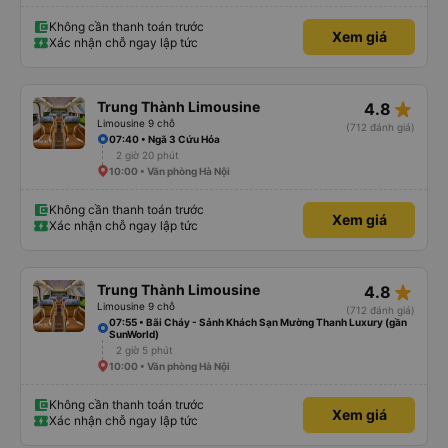
Không cần thanh toán trước
Xem giá
Xác nhận chỗ ngay lập tức
star_rate
Trung Thành Limousine
4.8
Limousine 9 chỗ
(712 đánh giá)
07:40 • Ngã 3 Cứu Hỏa
2 giờ 20 phút
10:00 • Văn phòng Hà Nội
Không cần thanh toán trước
Xem giá
Xác nhận chỗ ngay lập tức
star_rate
Trung Thành Limousine
4.8
Limousine 9 chỗ
(712 đánh giá)
07:55 • Bãi Cháy - Sảnh Khách Sạn Mường Thanh Luxury (gần
SunWorld)
2 giờ 5 phút
10:00 • Văn phòng Hà Nội
Không cần thanh toán trước
Xem giá
Xác nhận chỗ ngay lập tức