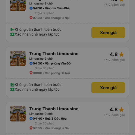
Limousine 9 chỗ
(712 đánh giá)
04:30 • Vincom Cẩm Phả
2 giờ 30 phút
07:00 • Văn phòng Hà Nội
Không cần thanh toán trước
Xem giá
Xác nhận chỗ ngay lập tức
star_rate
Trung Thành Limousine
4.8
Limousine 9 chỗ
(712 đánh giá)
04:30 • Văn phòng Vân Đồn
3 giờ 30 phút
08:00 • Văn phòng Hà Nội
Không cần thanh toán trước
Xem giá
Xác nhận chỗ ngay lập tức
star_rate
Trung Thành Limousine
4.8
Limousine 9 chỗ
(712 đánh giá)
04:40 • Ngã 3 Cứu Hỏa
2 giờ 20 phút
07:00 • Văn phòng Hà Nội