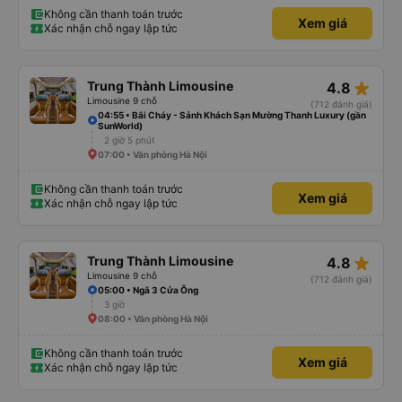
Không cần thanh toán trước
Xem giá
Xác nhận chỗ ngay lập tức
star_rate
Trung Thành Limousine
4.8
Limousine 9 chỗ
(712 đánh giá)
04:55 • Bãi Cháy - Sảnh Khách Sạn Mường Thanh Luxury (gần
SunWorld)
2 giờ 5 phút
07:00 • Văn phòng Hà Nội
Không cần thanh toán trước
Xem giá
Xác nhận chỗ ngay lập tức
star_rate
Trung Thành Limousine
4.8
Limousine 9 chỗ
(712 đánh giá)
05:00 • Ngã 3 Cửa Ông
3 giờ
08:00 • Văn phòng Hà Nội
Không cần thanh toán trước
Xem giá
Xác nhận chỗ ngay lập tức