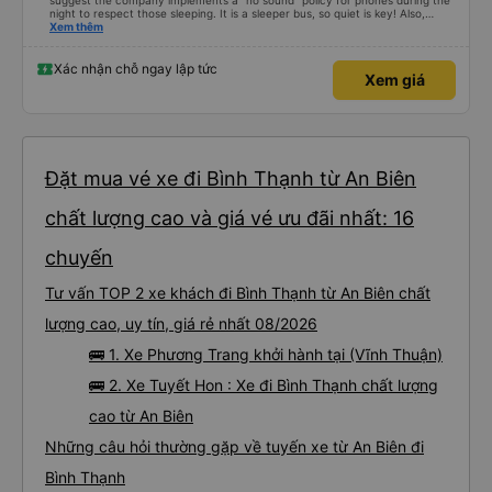
suggest the company implements a "no sound" policy for phones during the
night to respect those sleeping. It is a sleeper bus, so quiet is key! Also,
please display the Wi-Fi password clearly inside the cabin for convenience. I
Xem thêm
would definitely ride with them again! -------------- ​ Xe chất lượng tốt và
tài xế lái xe rất an toàn. Để dịch vụ hoàn hảo hơn, tôi góp ý nhà xe nên có
quy định rõ ràng về việc giữ im lặng (tắt âm thanh điện thoại) vào ban đêm
Xác nhận chỗ ngay lập tức
Xem giá
để tránh làm phiền hành khách khác ngủ. Ngoài ra, nhà xe nên dán sẵn mật
khẩu Wi-Fi trong xe để hành khách dễ dàng sử dụng. Tôi vẫn sẽ tiếp tục ủng
hộ nhà xe trong tương lai!
Đặt mua vé xe đi Bình Thạnh từ An Biên
chất lượng cao và giá vé ưu đãi nhất: 16
chuyến
Tư vấn TOP 2 xe khách đi Bình Thạnh từ An Biên chất
lượng cao, uy tín, giá rẻ nhất 08/2026
🚌 1. Xe Phương Trang khởi hành tại (Vĩnh Thuận)
🚌 2. Xe Tuyết Hon : Xe đi Bình Thạnh chất lượng
cao từ An Biên
Những câu hỏi thường gặp về tuyến xe từ An Biên đi
Bình Thạnh