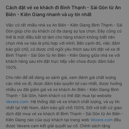
Cách đặt vé xe khách đi Bình Thạnh - Sài Gòn từ An
Biên - Kiên Giang nhanh và uy tín nhất
Việc có rất nhiều nhà xe An Biên - Kiên Giang Bình Thạnh - Sài
Gòn giúp cho du khách có đa dạng sự lựa chọn. Đây cũng có
thể là một điều bất lợi làm cho hàng khách không biết nên
chọn nhà xe nào là phù hợp với mình. Bên cạnh đó, việc đảm
bảo giữ chỗ, có được chỗ ngồi yêu thích sau khi đặt vé xe đi
Bình Thạnh - Sài Gòn từ An Biên - Kiên Giang giữa nhà xe với
khách hàng sau khi đặt trực tiếp vẫn chưa được đảm bảo
100%.
Cho nên để dễ dàng so sánh giá, xem đánh giá chất lượng
các nhà xe đi, được đảm bảo quyền lợi cao nhất, được hưởng
nhiều ưu đãi giảm giá vé xe khách An Biên - Kiên Giang Bình
Thạnh - Sài Gòn, hành khách có thể đặt mua tại website
Vexere.com
- Hệ thống đặt vé xe khách chất lượng, và uy tín
nhất tại Việt Nam, đảm bảo giữ chỗ 100%. Đối với bất cứ giao
dịch đặt mua vé xe khách đi Bình Thạnh - Sài Gòn từ An Biên -
Kiên Giang nào của quý khách tại trang web
Vexere.com
đều
được Vexere cam kết giải quyết sự cố. Chính sách tặng