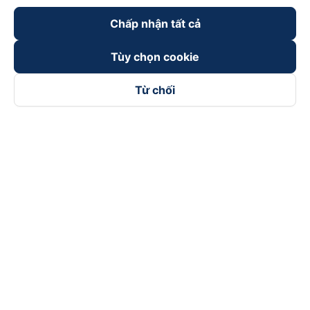
Chấp nhận tất cả
Tùy chọn cookie
Từ chối
Theo dõi chúng tôi trên
Facebook
Tiktok
Youtube
Công ty TNHH Thương Mại Dịch Vụ Vexere
Địa chỉ đăng ký kinh doanh: 8C Chữ Đồng Tử, Phường Tân
Sơn Nhất, TP. Hồ Chí Minh, Việt Nam
Địa chỉ
:
Lầu 2, toà nhà H3 Circo Hoàng Diệu, 384 Hoàng Diệu,
Phường Khánh Hội, TP Hồ Chí Minh, Việt Nam
Tầng 3, toà nhà 101 Láng Hạ, 101 Láng Hạ, Phường Láng, TP.
Hà Nội, Việt Nam
Giấy chứng nhận ĐKKD số 0315133726 do Sở KH và ĐT TP.
Hồ Chí Minh cấp lần đầu ngày 27/6/2018