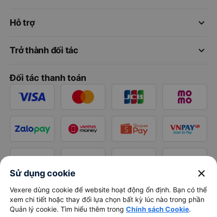
keyboard_arrow_down
Hỗ trợ
keyboard_arrow_down
Trở thành đối tác
Đối tác thanh toán
close
Sử dụng cookie
Vexere dùng cookie để website hoạt động ổn định. Bạn có thể
xem chi tiết hoặc thay đổi lựa chọn bất kỳ lúc nào trong phần
Quản lý cookie. Tìm hiểu thêm trong
Chính sách Cookie
.