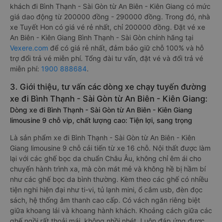
khách đi Bình Thạnh - Sài Gòn từ An Biên - Kiên Giang có mức
giá dao động từ 200000 đồng - 290000 đồng. Trong đó, nhà
xe Tuyết Hon có giá vé rẻ nhất, chỉ 200000 đồng. Đặt vé xe
An Biên - Kiên Giang Bình Thạnh - Sài Gòn chính hãng tại
Vexere.com
để có giá rẻ nhất, đảm bảo giữ chỗ 100% và hỗ
trợ đổi trả vé miễn phí. Tổng đài tư vấn, đặt vé và đổi trả vé
miễn phí:
1900 888684
.
3. Giới thiệu, tư vấn các dòng xe chạy tuyến đường
xe đi Bình Thạnh - Sài Gòn từ An Biên - Kiên Giang:
Dòng xe đi Bình Thạnh - Sài Gòn từ An Biên - Kiên Giang
limousine 9 chỗ vip, chất lượng cao: Tiện lợi, sang trọng
Là sản phẩm xe đi Bình Thạnh - Sài Gòn từ An Biên - Kiên
Giang limousine 9 chỗ cải tiến từ xe 16 chỗ. Nội thất được làm
lại với các ghế bọc da chuẩn Châu Âu, không chỉ êm ái cho
chuyến hành trình xa, mà còn mát mẻ và không hề bị hầm bí
như các ghế bọc da bình thường. Kèm theo các ghế có nhiều
tiện nghi hiện đại như ti-vi, tủ lạnh mini, ổ cắm usb, đèn đọc
sách, hệ thống âm thanh cao cấp. Có vách ngăn riêng biệt
giữa khoang lái và khoang hành khách. Khoảng cách giữa các
ghế ngồi rất thoải mái, không nhồi nhét. Luôn đáp ứng được