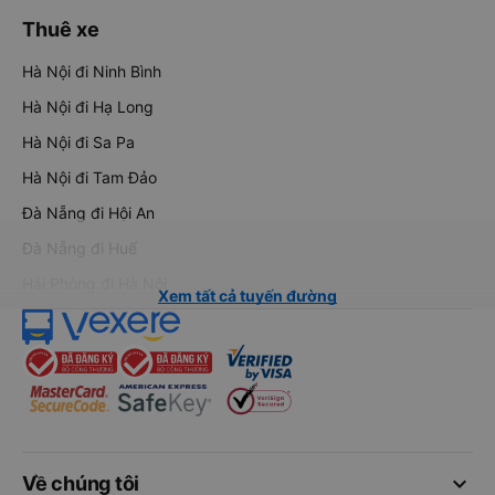
Thuê xe
Hà Nội đi Ninh Bình
Hà Nội đi Hạ Long
Hà Nội đi Sa Pa
Hà Nội đi Tam Đảo
Đà Nẵng đi Hội An
Đà Nẵng đi Huế
Hải Phòng đi Hà Nội
Xem tất cả tuyến đường
keyboard_arrow_down
Về chúng tôi