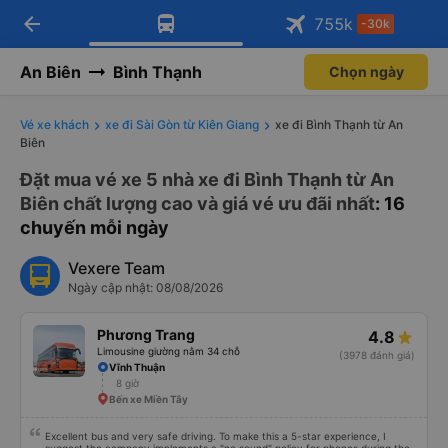
arrow_back
Tải app Vexere ngay!
Tải app Vexere
755
k
-30k
Mở app
Mở app
Nhận ưu đãi thành viên độc
-30k/ghế khi đặt vé máy bay qua
quyền
app
An Biên
Bình Thạnh
Chọn ngày
Vé xe khách
xe đi Sài Gòn từ Kiên Giang
xe đi Bình Thạnh từ An
Biên
Đặt mua vé xe 5 nhà xe đi Bình Thạnh từ An
Biên chất lượng cao và giá vé ưu đãi nhất
: 16
chuyến mỗi ngày
Vexere Team
Ngày cập nhật: 08/08/2026
Phương Trang
4.8
Limousine giường nằm 34 chỗ
(3978 đánh giá)
Vĩnh Thuận
8 giờ
Bến xe Miền Tây
Excellent bus and very safe driving. To make this a 5-star experience, I