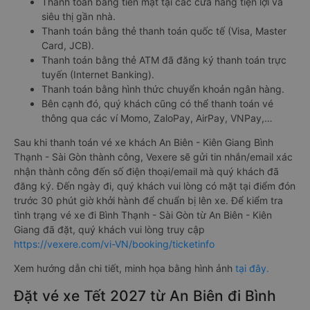
Thanh toán bằng tiền mặt tại các cửa hàng tiện lợi và
siêu thị gần nhà.
Thanh toán bằng thẻ thanh toán quốc tế (Visa, Master
Card, JCB).
Thanh toán bằng thẻ ATM đã đăng ký thanh toán trực
tuyến (Internet Banking).
Thanh toán bằng hình thức chuyển khoản ngân hàng.
Bên cạnh đó, quý khách cũng có thể thanh toán vé
thông qua các ví Momo, ZaloPay, AirPay, VNPay,…
Sau khi thanh toán vé xe khách An Biên - Kiên Giang Bình
Thạnh - Sài Gòn thành công, Vexere sẽ gửi tin nhắn/email xác
nhận thành công đến số điện thoại/email mà quý khách đã
đăng ký. Đến ngày đi, quý khách vui lòng có mặt tại điểm đón
trước 30 phút giờ khởi hành để chuẩn bị lên xe. Để kiểm tra
tình trạng vé xe đi Bình Thạnh - Sài Gòn từ An Biên - Kiên
Giang đã đặt, quý khách vui lòng truy cập
https://vexere.com/vi-VN/booking/ticketinfo
Xem hướng dẫn chi tiết, minh họa bằng hình ảnh
tại đây.
Đặt vé xe Tết 2027 từ An Biên đi Bình