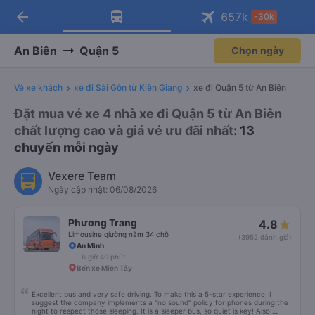
arrow_back
Tải app Vexere ngay!
Tải app Vexere
657
k
-30k
Mở app
Mở app
Nhận ưu đãi thành viên độc
-30k/ghế khi đặt vé máy bay qua
quyền
app
An Biên
Quận 5
Chọn ngày
Vé xe khách
xe đi Sài Gòn từ Kiên Giang
xe đi Quận 5 từ An Biên
Đặt mua vé xe 4 nhà xe đi Quận 5 từ An Biên
chất lượng cao và giá vé ưu đãi nhất
: 13
chuyến mỗi ngày
Vexere Team
Ngày cập nhật: 06/08/2026
Phương Trang
4.8
Limousine giường nằm 34 chỗ
(3952 đánh giá)
An Minh
6 giờ 40 phút
Bến xe Miền Tây
Excellent bus and very safe driving. To make this a 5-star experience, I
suggest the company implements a "no sound" policy for phones during the
night to respect those sleeping. It is a sleeper bus, so quiet is key! Also,