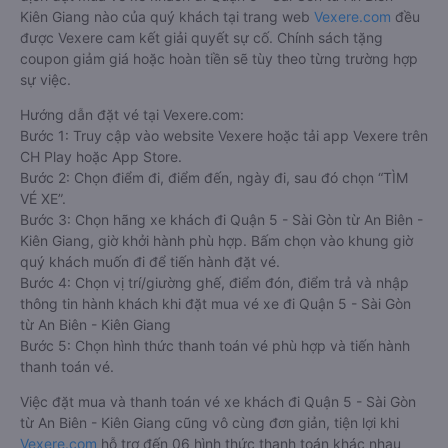
Kiên Giang nào của quý khách tại trang web
Vexere.com
đều
được Vexere cam kết giải quyết sự cố. Chính sách tặng
coupon giảm giá hoặc hoàn tiền sẽ tùy theo từng trường hợp
sự việc.
Hướng dẫn đặt vé tại Vexere.com:
Bước 1: Truy cập vào website Vexere hoặc tải app Vexere trên
CH Play hoặc App Store.
Bước 2: Chọn điểm đi, điểm đến, ngày đi, sau đó chọn “TÌM
VÉ XE”.
Bước 3: Chọn hãng xe khách đi Quận 5 - Sài Gòn từ An Biên -
Kiên Giang, giờ khởi hành phù hợp. Bấm chọn vào khung giờ
quý khách muốn đi để tiến hành đặt vé.
Bước 4: Chọn vị trí/giường ghế, điểm đón, điểm trả và nhập
thông tin hành khách khi đặt mua vé xe đi Quận 5 - Sài Gòn
từ An Biên - Kiên Giang
Bước 5: Chọn hình thức thanh toán vé phù hợp và tiến hành
thanh toán vé.
Việc đặt mua và thanh toán vé xe khách đi Quận 5 - Sài Gòn
từ An Biên - Kiên Giang cũng vô cùng đơn giản, tiện lợi khi
Vexere.com
hỗ trợ đến 06 hình thức thanh toán khác nhau