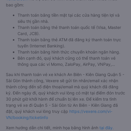
bao gồm:
Thanh toán bằng tiền mặt tại các cửa hàng tiện lợi và
siêu thị gần nhà.
Thanh toán bằng thẻ thanh toán quốc tế (Visa, Master
Card, JCB).
Thanh toán bằng thẻ ATM đã đăng ký thanh toán trực
tuyến (Internet Banking).
Thanh toán bằng hình thức chuyển khoản ngân hàng.
Bên cạnh đó, quý khách cũng có thể thanh toán vé
thông qua các ví Momo, ZaloPay, AirPay, VNPay,…
Sau khi thanh toán vé xe khách An Biên - Kiên Giang Quận 5 -
Sài Gòn thành công, Vexere sẽ gửi tin nhắn/email xác nhận
thành công đến số điện thoại/email mà quý khách đã đăng
ký. Đến ngày đi, quý khách vui lòng có mặt tại điểm đón trước
30 phút giờ khởi hành để chuẩn bị lên xe. Để kiểm tra tình
trạng vé xe đi Quận 5 - Sài Gòn từ An Biên - Kiên Giang đã
đặt, quý khách vui lòng truy cập
https://vexere.com/vi-
VN/booking/ticketinfo
Xem hướng dẫn chi tiết, minh họa bằng hình ảnh
tại đây.