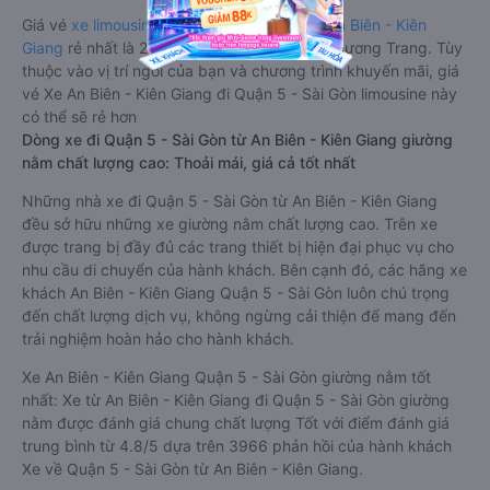
Giá vé
xe limousine đi Quận 5 - Sài Gòn từ An Biên - Kiên
Giang
rẻ nhất là 270000VND của hãng xe Phương Trang. Tùy
thuộc vào vị trí ngồi của bạn và chương trình khuyến mãi, giá
vé Xe An Biên - Kiên Giang đi Quận 5 - Sài Gòn limousine này
có thể sẽ rẻ hơn
Dòng xe đi Quận 5 - Sài Gòn từ An Biên - Kiên Giang giường
nằm chất lượng cao: Thoải mái, giá cả tốt nhất
Những nhà xe đi Quận 5 - Sài Gòn từ An Biên - Kiên Giang
đều sở hữu những xe giường nằm chất lượng cao. Trên xe
được trang bị đầy đủ các trang thiết bị hiện đại phục vụ cho
nhu cầu di chuyển của hành khách. Bên cạnh đó, các hãng xe
khách An Biên - Kiên Giang Quận 5 - Sài Gòn luôn chú trọng
đến chất lượng dịch vụ, không ngừng cải thiện để mang đến
trải nghiệm hoàn hảo cho hành khách.
Xe An Biên - Kiên Giang Quận 5 - Sài Gòn giường nằm tốt
nhất: Xe từ An Biên - Kiên Giang đi Quận 5 - Sài Gòn giường
nằm được đánh giá chung chất lượng Tốt với điểm đánh giá
trung bình từ 4.8/5 dựa trên 3966 phản hồi của hành khách
Xe về Quận 5 - Sài Gòn từ An Biên - Kiên Giang.