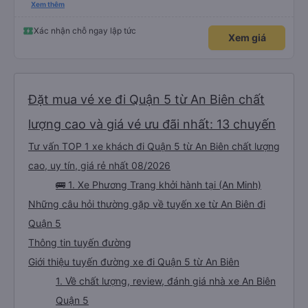
please display the Wi-Fi password clearly inside the cabin for convenience. I
Xem thêm
would definitely ride with them again! -------------- ​ Xe chất lượng tốt và
tài xế lái xe rất an toàn. Để dịch vụ hoàn hảo hơn, tôi góp ý nhà xe nên có
quy định rõ ràng về việc giữ im lặng (tắt âm thanh điện thoại) vào ban đêm
Xác nhận chỗ ngay lập tức
Xem giá
để tránh làm phiền hành khách khác ngủ. Ngoài ra, nhà xe nên dán sẵn mật
khẩu Wi-Fi trong xe để hành khách dễ dàng sử dụng. Tôi vẫn sẽ tiếp tục ủng
hộ nhà xe trong tương lai!
Đặt mua vé xe đi Quận 5 từ An Biên chất
lượng cao và giá vé ưu đãi nhất: 13 chuyến
Tư vấn TOP 1 xe khách đi Quận 5 từ An Biên chất lượng
cao, uy tín, giá rẻ nhất 08/2026
🚌 1. Xe Phương Trang khởi hành tại (An Minh)
Những câu hỏi thường gặp về tuyến xe từ An Biên đi
Quận 5
Thông tin tuyến đường
Giới thiệu tuyến đường xe đi Quận 5 từ An Biên
1. Về chất lượng, review, đánh giá nhà xe An Biên
Quận 5