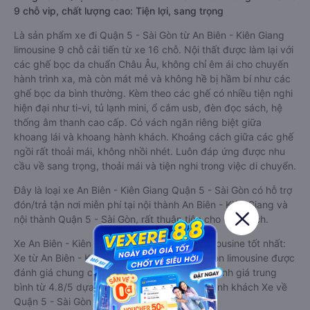
9 chỗ vip, chất lượng cao: Tiện lợi, sang trọng
Là sản phẩm xe đi Quận 5 - Sài Gòn từ An Biên - Kiên Giang
limousine 9 chỗ cải tiến từ xe 16 chỗ. Nội thất được làm lại với
các ghế bọc da chuẩn Châu Âu, không chỉ êm ái cho chuyến
hành trình xa, mà còn mát mẻ và không hề bị hầm bí như các
ghế bọc da bình thường. Kèm theo các ghế có nhiều tiện nghi
hiện đại như ti-vi, tủ lạnh mini, ổ cắm usb, đèn đọc sách, hệ
thống âm thanh cao cấp. Có vách ngăn riêng biệt giữa
khoang lái và khoang hành khách. Khoảng cách giữa các ghế
ngồi rất thoải mái, không nhồi nhét. Luôn đáp ứng được nhu
cầu về sang trọng, thoải mái và tiện nghi trong việc di chuyển.
Đây là loại xe An Biên - Kiên Giang Quận 5 - Sài Gòn có hỗ trợ
đón/trả tận nơi miễn phí tại nội thành An Biên - Kiên Giang và
nội thành Quận 5 - Sài Gòn, rất thuận tiện cho du khách.
Xe An Biên - Kiên Giang Quận 5 - Sài Gòn limousine tốt nhất:
Xe từ An Biên - Kiên Giang đi Quận 5 - Sài Gòn limousine được
đánh giá chung có chất lượng Tốt với điểm đánh giá trung
bình từ 4.8/5 dựa trên 3966 phản hồi của hành khách Xe về
Quận 5 - Sài Gòn từ An Biên - Kiên Giang.