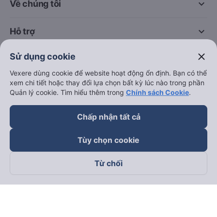
keyboard_arrow_down
Về chúng tôi
keyboard_arrow_down
Hỗ trợ
close
Sử dụng cookie
keyboard_arrow_down
Trở thành đối tác
Vexere dùng cookie để website hoạt động ổn định. Bạn có thể
xem chi tiết hoặc thay đổi lựa chọn bất kỳ lúc nào trong phần
Đối tác thanh toán
Quản lý cookie. Tìm hiểu thêm trong
Chính sách Cookie
.
Chấp nhận tất cả
Tùy chọn cookie
Từ chối