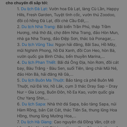
cho chuyến đi sắp tới:
1.
Du lịch Đà Lạt:
Vườn hoa Đà Lạt, làng Cù Lần, Happy
Hills, Fresh Garden, Tuyệt tình cốc, vườn thú Zoodoo,
đồi cỏ hồng Đà Lạt, đồi chè Cầu Đất,...
2.
Du lịch Nha Trang:
Bãi biển Trần Phú, tháp Trầm
Hương, nhà thờ đá, chợ đêm Nha Trang, đảo Hòn Mun,
nhà ga Nha Trang, đảo Điệp Sơn, thác bà Ponagar,...
3.
Du lịch Vũng Tàu:
Ngọn hải đăng, Bãi Sau, Hồ Mây,
mũi Nghinh Phong, hồ Đá Xanh, đồi Con Heo, hòn Bà,
vườn quốc gia Bình Châu, bến thuyền Marina,...
4.
Du lịch Phan Thiết:
Bãi đá Ông Địa, hòn Rơm, đồi cát
bay, Bàu Trắng - Bàu Sen, suối Tiên, làng chài Mũi Né,
đảo Hòn Bà, hải đăng Kê Gà,...
5.
Du lịch Buôn Ma Thuột:
Bảo tàng cà phê Buôn Mê
Thuột, núi Đá Voi, hồ Lắk, cụm 3 thác Dray Sap – Dray
Nur – Gia Long, Buôn Đôn, hồ Ea Kao, vườn quốc gia
Chư Yang Shin,...
6.
Du lịch Sapa:
Nhà thờ đá Sapa, bảo tàng Sapa, núi
Hàm Rồng, bản Cát Cát, thác Tiên Sa, thung lũng Hoa
Hồng, thung lũng Mường Hoa,...
7.
Du lịch Hà Giang:
Cao nguyên đá Đồng Văn, cột cờ