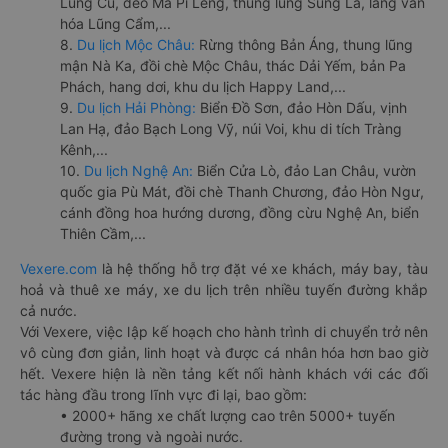
Lũng Cú, đèo Mã Pí Lèng, thung lũng Sủng Là, làng văn
hóa Lũng Cẩm,...
8.
Du lịch Mộc Châu:
Rừng thông Bản Áng, thung lũng
mận Nà Ka, đồi chè Mộc Châu, thác Dải Yếm, bản Pa
Phách, hang dơi, khu du lịch Happy Land,...
9.
Du lịch Hải Phòng:
Biển Đồ Sơn, đảo Hòn Dấu, vịnh
Lan Hạ, đảo Bạch Long Vỹ, núi Voi, khu di tích Tràng
Kênh,...
10.
Du lịch Nghệ An:
Biển Cửa Lò, đảo Lan Châu, vườn
quốc gia Pù Mát, đồi chè Thanh Chương, đảo Hòn Ngư,
cánh đồng hoa hướng dương, đồng cừu Nghệ An, biển
Thiên Cầm,...
Vexere.com
là hệ thống hỗ trợ đặt vé xe khách, máy bay, tàu
hoả và thuê xe máy, xe du lịch trên nhiều tuyến đường khắp
cả nước.
Với Vexere, việc lập kế hoạch cho hành trình di chuyển trở nên
vô cùng đơn giản, linh hoạt và được cá nhân hóa hơn bao giờ
hết. Vexere hiện là nền tảng kết nối hành khách với các đối
tác hàng đầu trong lĩnh vực đi lại, bao gồm:
• 2000+ hãng xe chất lượng cao trên 5000+ tuyến
đường trong và ngoài nước.