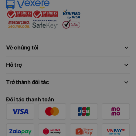
keyboard_arrow_down
Về chúng tôi
keyboard_arrow_down
Hỗ trợ
keyboard_arrow_down
Trở thành đối tác
Đối tác thanh toán