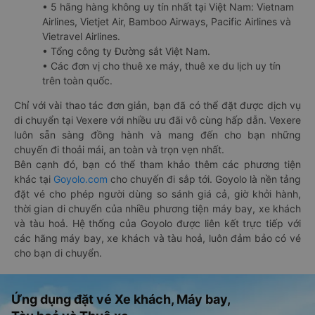
• 5 hãng hàng không uy tín nhất tại Việt Nam: Vietnam
Airlines, Vietjet Air, Bamboo Airways, Pacific Airlines và
Vietravel Airlines.
• Tổng công ty Đường sắt Việt Nam.
• Các đơn vị cho thuê xe máy, thuê xe du lịch uy tín
trên toàn quốc.
Chỉ với vài thao tác đơn giản, bạn đã có thể đặt được dịch vụ
di chuyển tại Vexere với nhiều ưu đãi vô cùng hấp dẫn. Vexere
luôn sẵn sàng đồng hành và mang đến cho bạn những
chuyến đi thoải mái, an toàn và trọn vẹn nhất.
Bên cạnh đó, bạn có thể tham khảo thêm các phương tiện
khác tại
Goyolo.com
cho chuyến đi sắp tới. Goyolo là nền tảng
đặt vé cho phép người dùng so sánh giá cả, giờ khởi hành,
thời gian di chuyển của nhiều phương tiện máy bay, xe khách
và tàu hoả. Hệ thống của Goyolo được liên kết trực tiếp với
các hãng máy bay, xe khách và tàu hoả, luôn đảm bảo có vé
cho bạn di chuyển.
Ứng dụng đặt vé Xe khách, Máy bay,