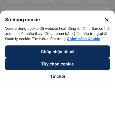
close
Sử dụng cookie
Vexere dùng cookie để website hoạt động ổn định. Bạn có thể
xem chi tiết hoặc thay đổi lựa chọn bất kỳ lúc nào trong phần
Quản lý cookie. Tìm hiểu thêm trong
Chính sách Cookie
.
Chấp nhận tất cả
Tùy chọn cookie
Từ chối
Theo dõi chúng tôi trên
Facebook
Tiktok
Youtube
Công ty TNHH Thương Mại Dịch Vụ Vexere