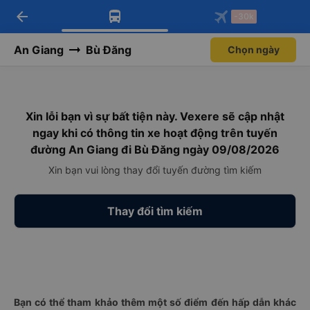
arrow_back
Tải app Vexere ngay!
Tải app Vexere
-30k
Mở app
Mở app
Nhận ưu đãi thành viên độc
-30k/ghế khi đặt vé máy bay qua
quyền
app
An Giang
Bù Đăng
Chọn ngày
Xin lỗi bạn vì sự bất tiện này. Vexere sẽ cập nhật
ngay khi có thông tin xe hoạt động trên tuyến
đường An Giang đi Bù Đăng ngày 09/08/2026
Xin bạn vui lòng thay đổi tuyến đường tìm kiếm
Thay đổi tìm kiếm
Bạn có thể tham khảo thêm một số điểm đến hấp dẫn khác