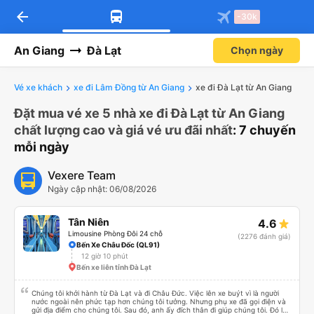
arrow_back
-30k
An Giang
Đà Lạt
Chọn ngày
Vé xe khách
xe đi Lâm Đồng từ An Giang
xe đi Đà Lạt từ An Giang
Đặt mua vé xe 5 nhà xe đi Đà Lạt từ An Giang
chất lượng cao và giá vé ưu đãi nhất
: 7 chuyến
mỗi ngày
Vexere Team
Ngày cập nhật: 06/08/2026
Tân Niên
4.6
Limousine Phòng Đôi 24 chỗ
(2276 đánh giá)
Bến Xe Châu Đốc (QL91)
12 giờ 10 phút
Bến xe liên tỉnh Đà Lạt
Chúng tôi khởi hành từ Đà Lạt và đi Châu Đức. Việc lên xe buýt vì là người
nước ngoài nên phức tạp hơn chúng tôi tưởng. Nhưng phụ xe đã gọi điện và
gửi địa điểm cho chúng tôi. Sau đó, anh ấy đích thân đi giúp chúng tôi. Đó là