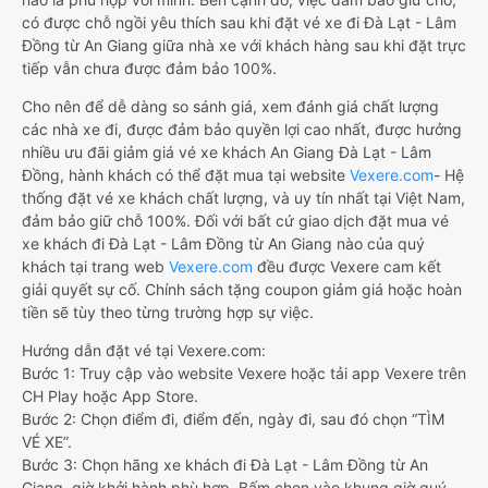
có được chỗ ngồi yêu thích sau khi đặt vé xe đi Đà Lạt - Lâm
Đồng từ An Giang giữa nhà xe với khách hàng sau khi đặt trực
tiếp vẫn chưa được đảm bảo 100%.
Cho nên để dễ dàng so sánh giá, xem đánh giá chất lượng
các nhà xe đi, được đảm bảo quyền lợi cao nhất, được hưởng
nhiều ưu đãi giảm giá vé xe khách An Giang Đà Lạt - Lâm
Đồng, hành khách có thể đặt mua tại website
Vexere.com
- Hệ
thống đặt vé xe khách chất lượng, và uy tín nhất tại Việt Nam,
đảm bảo giữ chỗ 100%. Đối với bất cứ giao dịch đặt mua vé
xe khách đi Đà Lạt - Lâm Đồng từ An Giang nào của quý
khách tại trang web
Vexere.com
đều được Vexere cam kết
giải quyết sự cố. Chính sách tặng coupon giảm giá hoặc hoàn
tiền sẽ tùy theo từng trường hợp sự việc.
Hướng dẫn đặt vé tại Vexere.com:
Bước 1: Truy cập vào website Vexere hoặc tải app Vexere trên
CH Play hoặc App Store.
Bước 2: Chọn điểm đi, điểm đến, ngày đi, sau đó chọn “TÌM
VÉ XE”.
Bước 3: Chọn hãng xe khách đi Đà Lạt - Lâm Đồng từ An
Giang, giờ khởi hành phù hợp. Bấm chọn vào khung giờ quý