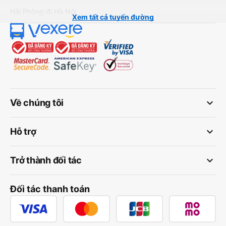
Hải Phòng đi Hà Nội
Xem tất cả tuyến đường
keyboard_arrow_down
Về chúng tôi
keyboard_arrow_down
Hỗ trợ
keyboard_arrow_down
Trở thành đối tác
Đối tác thanh toán