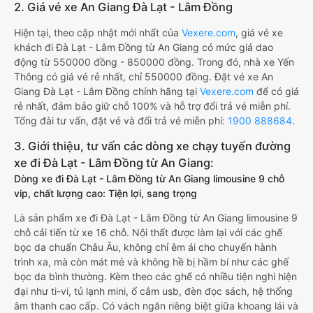
2. Giá vé xe An Giang Đà Lạt - Lâm Đồng
Hiện tại, theo cập nhật mới nhất của
Vexere.com
, giá vé xe
khách đi Đà Lạt - Lâm Đồng từ An Giang có mức giá dao
động từ 550000 đồng - 850000 đồng. Trong đó, nhà xe Yến
Thông có giá vé rẻ nhất, chỉ 550000 đồng. Đặt vé xe An
Giang Đà Lạt - Lâm Đồng chính hãng tại
Vexere.com
để có giá
rẻ nhất, đảm bảo giữ chỗ 100% và hỗ trợ đổi trả vé miễn phí.
Tổng đài tư vấn, đặt vé và đổi trả vé miễn phí:
1900 888684
.
3. Giới thiệu, tư vấn các dòng xe chạy tuyến đường
xe đi Đà Lạt - Lâm Đồng từ An Giang:
Dòng xe đi Đà Lạt - Lâm Đồng từ An Giang limousine 9 chỗ
vip, chất lượng cao: Tiện lợi, sang trọng
Là sản phẩm xe đi Đà Lạt - Lâm Đồng từ An Giang limousine 9
chỗ cải tiến từ xe 16 chỗ. Nội thất được làm lại với các ghế
bọc da chuẩn Châu Âu, không chỉ êm ái cho chuyến hành
trình xa, mà còn mát mẻ và không hề bị hầm bí như các ghế
bọc da bình thường. Kèm theo các ghế có nhiều tiện nghi hiện
đại như ti-vi, tủ lạnh mini, ổ cắm usb, đèn đọc sách, hệ thống
âm thanh cao cấp. Có vách ngăn riêng biệt giữa khoang lái và