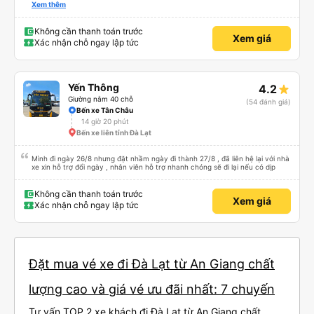
lần đầu tiên đi xe giường nằm với hai đứa trẻ nhỏ khá thú vị. Chúng tôi không
Xem thêm
chắc chắn khi nào xe sẽ dừng lại để nghỉ hoặc ăn uống. Tôi rất ngạc nhiên
khi xe dừng lại lúc nửa đêm ở Cần Thơ và mọi người xuống xe ăn. Khi đến
điểm dừng, họ đánh thức chúng tôi dậy và đảm bảo chúng tôi đã sẵn sàng.
Không cần thanh toán trước
Xem giá
Nhìn chung, đó là một trải nghiệm tốt. Mỗi giường đều có gối và chăn, và đủ
Xác nhận chỗ ngay lập tức
chỗ cho 1 người lớn và 1 trẻ em nằm thoải mái.
Yến Thông
4.2
Giường nằm 40 chỗ
(54 đánh giá)
Bến xe Tân Châu
14 giờ 20 phút
Bến xe liên tỉnh Đà Lạt
Mình đi ngày 26/8 nhưng đặt nhầm ngày đi thành 27/8 , đã liên hệ lại với nhà
xe xin hỗ trợ đổi ngày , nhân viên hỗ trợ nhanh chóng sẽ đi lại nếu có dịp
Không cần thanh toán trước
Xem giá
Xác nhận chỗ ngay lập tức
Đặt mua vé xe đi Đà Lạt từ An Giang chất
lượng cao và giá vé ưu đãi nhất: 7 chuyến
Tư vấn TOP 2 xe khách đi Đà Lạt từ An Giang chất