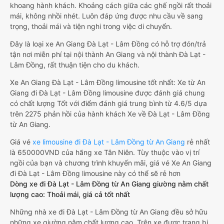
khoang hành khách. Khoảng cách giữa các ghế ngồi rất thoải
mái, không nhồi nhét. Luôn đáp ứng được nhu cầu về sang
trọng, thoải mái và tiện nghi trong việc di chuyển.
Đây là loại xe An Giang Đà Lạt - Lâm Đồng có hỗ trợ đón/trả
tận nơi miễn phí tại nội thành An Giang và nội thành Đà Lạt -
Lâm Đồng, rất thuận tiện cho du khách.
Xe An Giang Đà Lạt - Lâm Đồng limousine tốt nhất: Xe từ An
Giang đi Đà Lạt - Lâm Đồng limousine được đánh giá chung
có chất lượng Tốt với điểm đánh giá trung bình từ 4.6/5 dựa
trên 2275 phản hồi của hành khách Xe về Đà Lạt - Lâm Đồng
từ An Giang.
Giá vé
xe limousine đi Đà Lạt - Lâm Đồng từ An Giang
rẻ nhất
là 650000VND của hãng xe Tân Niên. Tùy thuộc vào vị trí
ngồi của bạn và chương trình khuyến mãi, giá vé Xe An Giang
đi Đà Lạt - Lâm Đồng limousine này có thể sẽ rẻ hơn
Dòng xe đi Đà Lạt - Lâm Đồng từ An Giang giường nằm chất
lượng cao: Thoải mái, giá cả tốt nhất
Những nhà xe đi Đà Lạt - Lâm Đồng từ An Giang đều sở hữu
những xe giường nằm chất lượng cao. Trên xe được trang bị