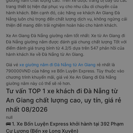
giường nằm chất lượng cao. Trên xe được trang bị đầy đủ các
trang thiết bị hiện đại phục vụ cho nhu cầu di chuyển của
hành khách. Bên cạnh đó, các hãng xe khách An Giang Đà
Nẵng luôn chú trọng đến chất lượng dịch vụ, không ngừng cải
thiện để mang đến trải nghiệm hoàn hảo cho hành khách.
Xe An Giang Đà Nẵng giường nằm tốt nhất: Xe từ An Giang đi
Đà Nẵng giường nằm được đánh giá chung chất lượng Tốt với
điểm đánh giá trung bình từ 4.2/5 dựa trên 547 phản hồi của
hành khách Xe về Đà Nẵng từ An Giang.
Giá vé
xe giường nằm đi Đà Nẵng từ An Giang
rẻ nhất là
790000VND của hãng xe Bốn Luyện Express. Tùy thuộc vào
chương trình khuyến mãi, giá vé Xe An Giang đi Đà Nẵng
giường nằm này có thể sẽ rẻ hơn.
Tư vấn TOP 1 xe khách đi Đà Nẵng từ
An Giang chất lượng cao, uy tín, giá rẻ
nhất 08/2026
null
🚌 1. Xe Bốn Luyện Express khởi hành tại 392 Phạm
Cự Lượng (Bến xe Long Xuyên)