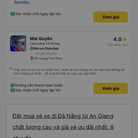
hộ và giới thiệu cho người thân sử dụng dịch vụ của nhà xe này
Xem thêm
Xác nhận chỗ ngay lập tức
Xem giá
Mai Quyên
4.0
Limousine 24 Phòng
(136 đánh giá)
Bến xe Châu Đốc
23 giờ 30 phút
26 Lương Trúc Đàm
mấy anh lơ xe vui vẻ nhiệt tình , mình đi trễ nhưng xe vẫn đợi chứ không bỏ
như những xe khác . Sẽ ủng hộ nhà xe vào các dịp khác
Không cần thanh toán trước
Xem giá
Xác nhận chỗ ngay lập tức
Đặt mua vé xe đi Đà Nẵng từ An Giang
chất lượng cao và giá vé ưu đãi nhất: 8