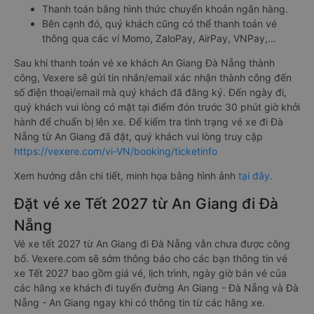
Thanh toán bằng hình thức chuyển khoản ngân hàng.
Bên cạnh đó, quý khách cũng có thể thanh toán vé
thông qua các ví Momo, ZaloPay, AirPay, VNPay,…
Sau khi thanh toán vé xe khách An Giang Đà Nẵng thành
công, Vexere sẽ gửi tin nhắn/email xác nhận thành công đến
số điện thoại/email mà quý khách đã đăng ký. Đến ngày đi,
quý khách vui lòng có mặt tại điểm đón trước 30 phút giờ khởi
hành để chuẩn bị lên xe. Để kiểm tra tình trạng vé xe đi Đà
Nẵng từ An Giang đã đặt, quý khách vui lòng truy cập
https://vexere.com/vi-VN/booking/ticketinfo
Xem hướng dẫn chi tiết, minh họa bằng hình ảnh
tại đây.
Đặt vé xe Tết 2027 từ An Giang đi Đà
Nẵng
Vé xe tết 2027 từ An Giang đi Đà Nẵng vẫn chưa được công
bố. Vexere.com sẽ sớm thông báo cho các bạn thông tin vé
xe Tết 2027 bao gồm giá vé, lịch trình, ngày giờ bán vé của
các hãng xe khách đi tuyến đường An Giang - Đà Nẵng và Đà
Nẵng - An Giang ngay khi có thông tin từ các hãng xe.