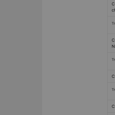
C
c
T
C
N
T
C
T
C