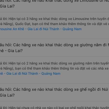
âu hỏi: Các hãng xe nào khai thác dòng xe Limousine đi N
 Gia Lai?
rả lời: Hiện tại có 3 hãng xe khai thác dòng xe Limousine trên tuyến
Đà Nẵng), Quốc Đạt, bạn có thể tham khảo thêm thông tin và đặt vé c
imousine An Khê - Gia Lai đi Núi Thành - Quảng Nam
âu hỏi: Các hãng xe nào khai thác dòng xe giường nằm đi
hê - Gia Lai?
rả lời: Hiện tại có 2 hãng xe khai thác dòng xe giường nằm trên tuy
Đà Nẵng), bạn có thể tham khảo thêm thông tin và đặt vé các nhà xe 
hê - Gia Lai đi Núi Thành - Quảng Nam
âu hỏi: Các hãng xe nào khai thác dòng xe ghế ngồi đi Nú
 Gia Lai?
ả lời: Hiện tại chưa có nhà xe nào có loại xe ghế ngồi khai thác tuy