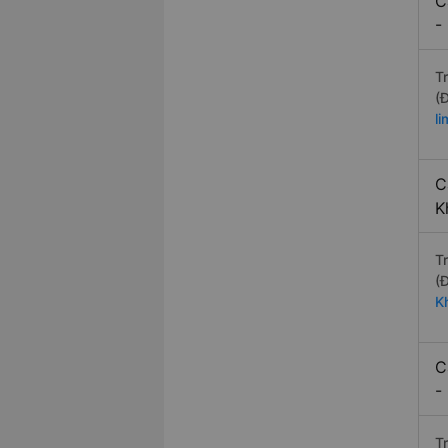
C
-
T
(
l
C
K
T
(
K
C
-
Tr