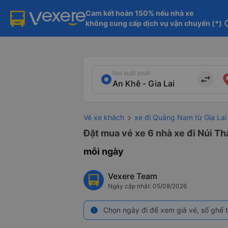
Cam kết hoàn 150% nếu nhà xe

không cung cấp dịch vụ vận chuyển (*)
in
Nơi xuất phát
import_export
Vé xe khách
xe đi Quảng Nam từ Gia Lai
Đặt mua vé xe 6 nhà xe đi Núi Th
mỗi ngày
Vexere Team
Ngày cập nhật: 05/08/2026
Chọn ngày đi để xem giá vé, số ghế t
info