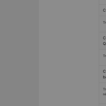
C
T
C
Q
Tr
C
b
T
n