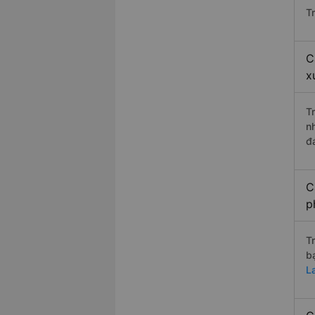
T
C
x
T
n
đ
C
p
T
b
L