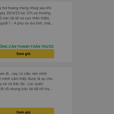
ng hơi hoang mang nhưg sau khi
gày 29/4/23 lúc 21h xe thường
2 bác tài lái xe cực thân thiện,
i tính, chắc
là cười câu đó - Xe xuất bến
điện thông báo trước, thái độ
hơn. Nhưng nhìn chug khá ổn, có
ÔNG CẦN THANH TOÁN TRƯỚC
Xem giá
en đi , nay có việc nên mình
m mình cảm thấy được là sự chu
ụ xe và bác tài . Lúc quên
t rối nhưng bác tài đã hỗ trợ
ất lượng 🥰
Xem giá