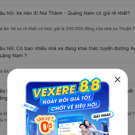
âu hỏi: Xe nào đi Núi Thành - Quảng Nam có giá rẻ nhất?
rả lời: Vé xe rẻ nhất có mức giá là 250.000 đồng của nhà xe Thuận T
âu hỏi: Có bao nhiêu nhà xe đang khai thác tuyến đường An
uảng Nam ?
ả lời: Hiện tại có 3 nhà xe khai thác tuyến đường.
âu hỏi: Từ An Khê - Gia Lai đi Núi Thành - Quảng Nam mất 
ằng xe khách?
rả lời: Thời gian di chuyển bằng xe khách từ An Khê - Gia Lai đi Nú
ếu mật độ giao thông thuận lợi.