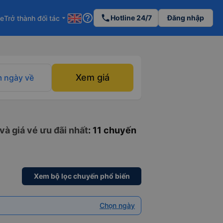
help_outline
phone
Hotline 24/7
Đăng nhập
re
Trở thành đối tác
arrow_drop_down
Xem giá
 ngày về
và giá vé ưu đãi nhất
: 11 chuyến
Xem bộ lọc chuyến phổ biến
Chọn ngày