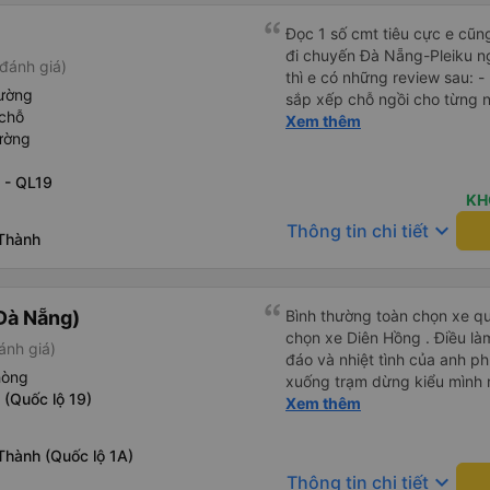
Đọc 1 số cmt tiêu cực e cũ
đi chuyến Đà Nẵng-Pleiku n
đánh giá)
thì e có những review sau: - 
iường
sắp xếp chỗ ngồi cho từng người 1 - A phụ xe du
chỗ
cùng tần số nên nói câu nào 
Xem thêm
ường
đúg giờ, trước giờ đi có nv 
phục vụ tốt. - Cơ sở vật chất bình thường, do đặt xe thường
 - QL19
nên cũng k đòi hỏi gì nhìu 
KH
dừng lại để đi vệ sinh.
keyboard_arrow_down
Thông tin chi tiết
 Thành
Đà Nẵng)
Bình thường toàn chọn xe qu
chọn xe Diên Hồng . Điều là
ánh giá)
đáo và nhiệt tình của anh ph
hòng
xuống trạm dừng kiểu mình rấ
 (Quốc lộ 19)
mình về tận nhà . 10 điểm ch
Xem thêm
Thành (Quốc lộ 1A)
keyboard_arrow_down
Thông tin chi tiết