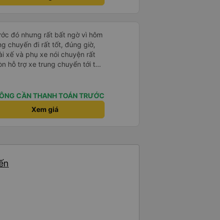
rước đó nhưng rất bất ngờ vì hôm
ng chuyến đi rất tốt, đúng giờ,
tài xế và phụ xe nói chuyện rất
òn hỗ trợ xe trung chuyển tới tận
g nhà xe duy trì được chất lượng
ÔNG CẦN THANH TOÁN TRƯỚC
Xem giá
yến