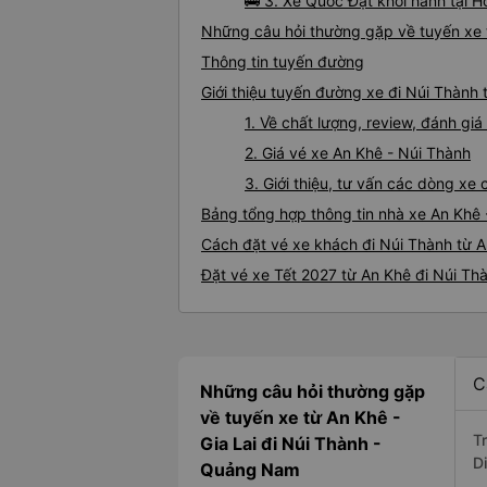
🚌 3. Xe Quốc Đạt khởi hành tại H
Những câu hỏi thường gặp về tuyến xe 
Thông tin tuyến đường
Giới thiệu tuyến đường xe đi Núi Thành 
1. Về chất lượng, review, đánh gi
2. Giá vé xe An Khê - Núi Thành
3. Giới thiệu, tư vấn các dòng x
Bảng tổng hợp thông tin nhà xe An Khê 
Cách đặt vé xe khách đi Núi Thành từ A
Đặt vé xe Tết 2027 từ An Khê đi Núi Th
C
Những câu hỏi thường gặp
về tuyến xe từ An Khê -
T
Gia Lai đi Núi Thành -
D
Quảng Nam