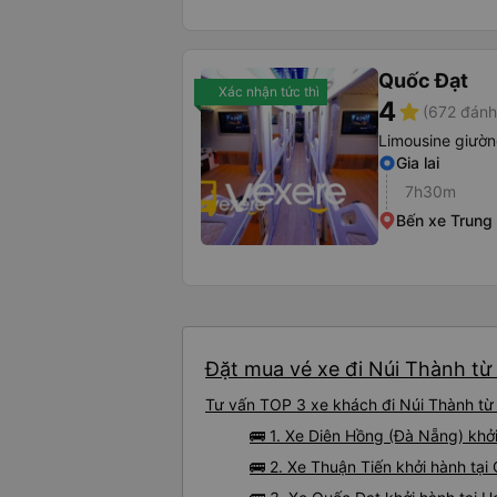
Quốc Đạt
Xác nhận tức thì
4
star
(672 đánh
Limousine giườ
Gia lai
7h30m
Bến xe Trung
Đặt mua vé xe đi Núi Thành từ 
Tư vấn TOP 3 xe khách đi Núi Thành từ 
🚌 1. Xe Diên Hồng (Đà Nẵng) khở
🚌 2. Xe Thuận Tiến khởi hành tại