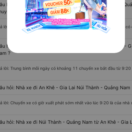
âu hỏi: Khoảng cách từ An Khê - Gia Lai đi Núi Thành - Qu
huyển bằng xe khách?
rả lời: Đoạn đường đi Núi Thành - Quảng Nam từ An Khê - Gia Lai có
âu hỏi: Mỗi ngày có bao nhiêu chuyến xe khách An Khê - Gi
am ?
rả lời: Trung bình mỗi ngày có khoảng 11 chuyến xe bắt đầu từ 9:20
âu hỏi: Nhà xe đi An Khê - Gia Lai Núi Thành - Quảng Nam
rả lời: Chuyến xe có giờ xuất phát sớm nhất vào lúc 9:20 là của nhà 
âu hỏi: Nhà xe đi Núi Thành - Quảng Nam từ An Khê - Gia L