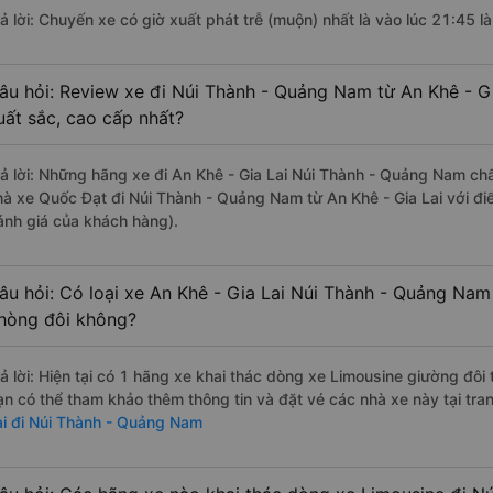
rả lời: Chuyến xe có giờ xuất phát trễ (muộn) nhất là vào lúc 21:45 l
âu hỏi: Review xe đi Núi Thành - Quảng Nam từ An Khê - Gi
uất sắc, cao cấp nhất?
rả lời: Những hãng xe đi An Khê - Gia Lai Núi Thành - Quảng Nam chất
hà xe Quốc Đạt đi Núi Thành - Quảng Nam từ An Khê - Gia Lai với đi
ánh giá của khách hàng).
âu hỏi: Có loại xe An Khê - Gia Lai Núi Thành - Quảng Nam
hòng đôi không?
rả lời: Hiện tại có 1 hãng xe khai thác dòng xe Limousine giường đôi
ạn có thể tham khảo thêm thông tin và đặt vé các nhà xe này tại tra
ai đi Núi Thành - Quảng Nam