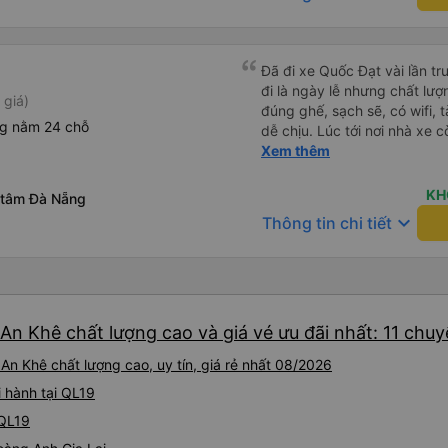
Đã đi xe Quốc Đạt vài lần t
đi là ngày lễ nhưng chất lượ
 giá)
đúng ghế, sạch sẽ, có wifi, 
ng nằm 24 chỗ
dễ chịu. Lúc tới nơi nhà xe c
nhà. 10đ cho nhà xe, hy vọn
Xem thêm
này. Cảm ơn
KH
 tâm Đà Nẵng
keyboard_arrow_down
Thông tin chi tiết
An Khê chất lượng cao và giá vé ưu đãi nhất: 11 chu
An Khê chất lượng cao, uy tín, giá rẻ nhất 08/2026
i hành tại QL19
 QL19