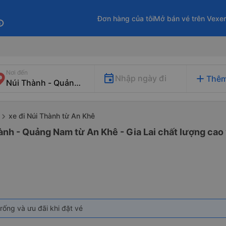
Đơn hàng của tôi
Mở bán vé trên Vexe
fo
Nơi đến
add
Nhập ngày đi
Thêm
xe đi Núi Thành từ An Khê
ành - Quảng Nam từ An Khê - Gia Lai chất lượng cao 
rống và ưu đãi khi đặt vé