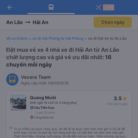
arrow_back
Tải app Vexere ngay!
Tải app Vexere
-30k
Mở app
Mở app
Nhận ưu đãi thành viên độc
-30k/ghế khi đặt vé máy bay qua
quyền
app
An Lão
Hải An
Chọn ngày
Vé xe khách
xe đi Hải Phòng từ Hải Phòng
xe đi Hải An từ An Lão
Đặt mua vé xe 4 nhà xe đi Hải An từ An Lão
chất lượng cao và giá vé ưu đãi nhất
: 16
chuyến mỗi ngày
Vexere Team
Ngày cập nhật: 08/08/2026
Quang Mười
3.5
Ghế ngồi 16 chỗ (S-3 hàng phụ)
(150 đánh giá)
Cầu Tiên Cựu
0 giờ 25 phút
Cảng Đình Vũ
Vì có nhiều xe buýt chạy qua, tôi đã đi xe buýt sớm hơn một giờ vì tài xế đã
phối hợp với tôi và anh ấy nói rằng anh ấy có thể đón tôi sớm hơn một giờ.
Thật khó hiểu, nhưng cuối cùng, tôi đã đến nơi an toàn. Nhìn chung, xe buýt