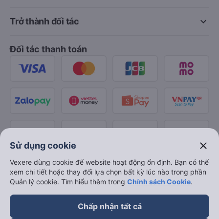
keyboard_arrow_down
Trở thành đối tác
Đối tác thanh toán
close
Sử dụng cookie
Vexere dùng cookie để website hoạt động ổn định. Bạn có thể
xem chi tiết hoặc thay đổi lựa chọn bất kỳ lúc nào trong phần
Quản lý cookie. Tìm hiểu thêm trong
Chính sách Cookie
.
Chấp nhận tất cả