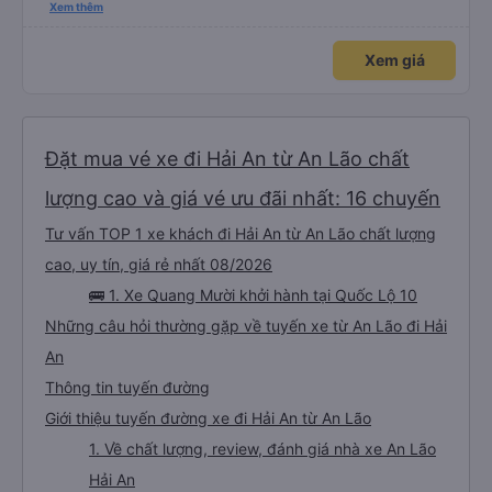
tốt và tài xế rất hữu ích
Xem thêm
Xem giá
Đặt mua vé xe đi Hải An từ An Lão chất
lượng cao và giá vé ưu đãi nhất: 16 chuyến
Tư vấn TOP 1 xe khách đi Hải An từ An Lão chất lượng
cao, uy tín, giá rẻ nhất 08/2026
🚌 1. Xe Quang Mười khởi hành tại Quốc Lộ 10
Những câu hỏi thường gặp về tuyến xe từ An Lão đi Hải
An
Thông tin tuyến đường
Giới thiệu tuyến đường xe đi Hải An từ An Lão
1. Về chất lượng, review, đánh giá nhà xe An Lão
Hải An