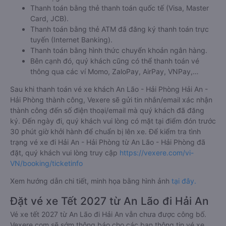
Thanh toán bằng thẻ thanh toán quốc tế (Visa, Master
Card, JCB).
Thanh toán bằng thẻ ATM đã đăng ký thanh toán trực
tuyến (Internet Banking).
Thanh toán bằng hình thức chuyển khoản ngân hàng.
Bên cạnh đó, quý khách cũng có thể thanh toán vé
thông qua các ví Momo, ZaloPay, AirPay, VNPay,…
Sau khi thanh toán vé xe khách An Lão - Hải Phòng Hải An -
Hải Phòng thành công, Vexere sẽ gửi tin nhắn/email xác nhận
thành công đến số điện thoại/email mà quý khách đã đăng
ký. Đến ngày đi, quý khách vui lòng có mặt tại điểm đón trước
30 phút giờ khởi hành để chuẩn bị lên xe. Để kiểm tra tình
trạng vé xe đi Hải An - Hải Phòng từ An Lão - Hải Phòng đã
đặt, quý khách vui lòng truy cập
https://vexere.com/vi-
VN/booking/ticketinfo
Xem hướng dẫn chi tiết, minh họa bằng hình ảnh
tại đây.
Đặt vé xe Tết 2027 từ An Lão đi Hải An
Vé xe tết 2027 từ An Lão đi Hải An vẫn chưa được công bố.
Vexere.com sẽ sớm thông báo cho các bạn thông tin vé xe