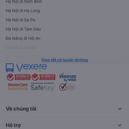
Hà Nội đi Ninh Bình
Hà Nội đi Hạ Long
Hà Nội đi Sa Pa
Hà Nội đi Tam Đảo
Đà Nẵng đi Hội An
Đà Nẵng đi Huế
Hải Phòng đi Hà Nội
Xem tất cả tuyến đường
keyboard_arrow_down
Về chúng tôi
keyboard_arrow_down
Hỗ trợ