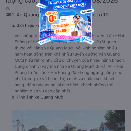
lượng cao, uy tín, giá rẻ nhất 08/2026
null
🚌 1. Xe Quang Mười khởi hành tại Quốc Lộ 10
a. Giới thiệu xe Quang Mười
Với những du khách thường xuyên du lịch từ An Lão - Hải
Phòng đi Hải An - Hải Phòng thì chắc hẳn sẽ rất quen
thuộc với hãng xe Quang Mười. Với kinh nghiệm nhiều
năm hoạt động trên khá nhiều tuyến đường nên Quang
Mười hiểu rất rõ nhu cầu di chuyển của nhiều hành khách.
Cũng chính vì vậy mà nhà xe Quang Mười đi Hải An - Hải
Phòng từ An Lão - Hải Phòng đã không ngừng nâng cao
chất lượng xe và hoàn thiện dịch vụ chăm sóc khách
hàng, đảm bảo mang lại cho hành khách những trải
nghiệm dịch vụ cao cấp nhất.
b. Hình ảnh xe Quang Mười