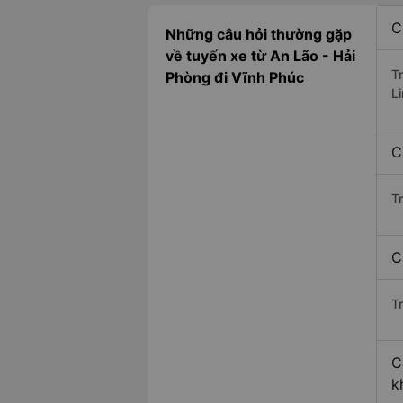
C
Những câu hỏi thường gặp
về tuyến xe từ An Lão - Hải
T
Phòng đi Vĩnh Phúc
L
C
T
C
Tr
C
k