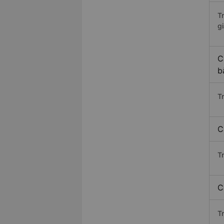
T
gi
C
b
T
C
T
C
T