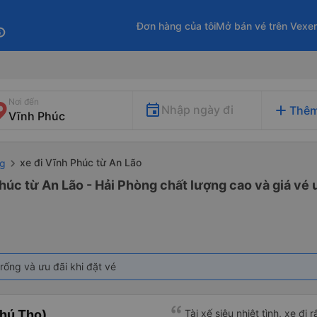
Đơn hàng của tôi
Mở bán vé trên Vexe
fo
Nơi đến
add
Nhập ngày đi
Thêm
xe đi Vĩnh Phúc từ An Lão
ng
húc từ An Lão - Hải Phòng chất lượng cao và giá vé 
rống và ưu đãi khi đặt vé
hú Thọ)
Tài xế siêu nhiệt tình, xe đi r