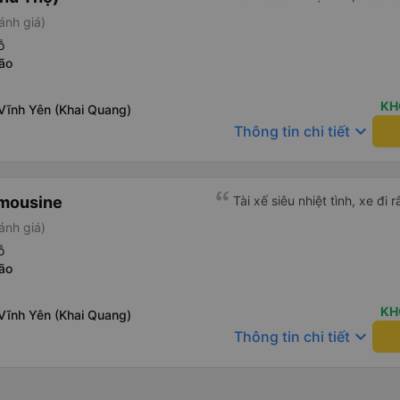
ánh giá)
ỗ
ão
KH
Vĩnh Yên (Khai Quang)
keyboard_arrow_down
Thông tin chi tiết
imousine
Tài xế siêu nhiệt tình, xe đi r
ánh giá)
ỗ
ão
KH
Vĩnh Yên (Khai Quang)
keyboard_arrow_down
Thông tin chi tiết