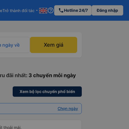
help_outline
phone
Hotline 24/7
Đăng nhập
re
Trở thành đối tác
arrow_drop_down
Xem giá
 ngày về
ưu đãi nhất
: 3 chuyến mỗi ngày
Xem bộ lọc chuyến phổ biến
Chọn ngày
ất thoải mái.