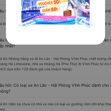
âu hỏi: Nhà xe đi Vĩnh Phúc từ An Lão - Hải Phòng nào khởi
rả lời: Chuyến xe có giờ xuất phát trễ (muộn) nhất là vào lúc 15:05 
âu hỏi: Review xe đi Vĩnh Phúc từ An Lão - Hải Phòng nào c
ấp nhất?
rả lời: Những hãng xe đi An Lão - Hải Phòng Vĩnh Phúc chất lượng tốt
oàng Hà Limousine, nhà xe Hoàng Hà (Phú Thọ) đi Vĩnh Phúc từ An L
.4/5 dựa trên 128 đánh giá của khách hàng).
âu hỏi: Có loại xe An Lão - Hải Phòng Vĩnh Phúc dành cho 
hông?
rả lời: Hiện tại chưa có nhà xe nào có loại xe giường nằm đôi khai th
húc.