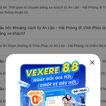
rả lời: Thời gian di chuyển bằng xe khách từ An Lão - Hải Phòng đi 
ao thông thuận lợi.
âu hỏi: Khoảng cách từ An Lão - Hải Phòng đi Vĩnh Phúc là
ằng xe khách?
rả lời: Đoạn đường đi Vĩnh Phúc từ An Lão - Hải Phòng có chiều dài
âu hỏi: Mỗi ngày có bao nhiêu chuyến xe khách An Lão - H
rả lời: Trung bình mỗi ngày có khoảng 3 chuyến xe bắt đầu từ 14:05
âu hỏi: Nhà xe đi An Lão - Hải Phòng Vĩnh Phúc nào khởi 
rả lời: Chuyến xe có giờ xuất phát sớm nhất vào lúc 14:05 là của nh