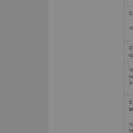
C
T
C
c
T
H
4
C
k
T
P