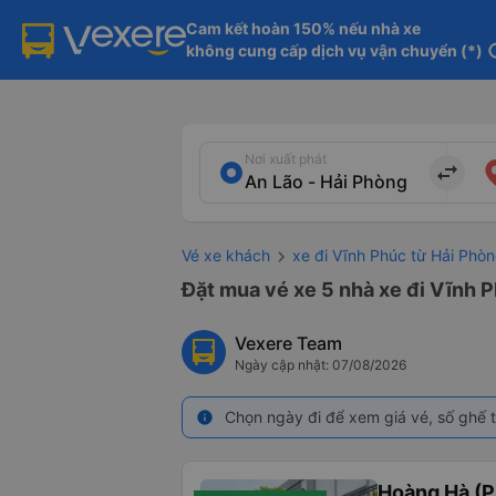
Cam kết hoàn 150% nếu nhà xe

không cung cấp dịch vụ vận chuyển (*)
in
Nơi xuất phát
import_export
Vé xe khách
xe đi Vĩnh Phúc từ Hải Phò
Đặt mua vé xe 5 nhà xe đi Vĩnh P
Vexere Team
Ngày cập nhật: 07/08/2026
Chọn ngày đi để xem giá vé, số ghế t
info
Hoàng Hà (P