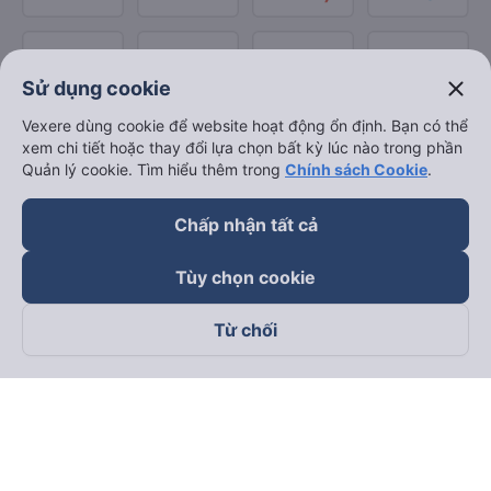
close
Sử dụng cookie
Vexere dùng cookie để website hoạt động ổn định. Bạn có thể
xem chi tiết hoặc thay đổi lựa chọn bất kỳ lúc nào trong phần
Quản lý cookie. Tìm hiểu thêm trong
Chính sách Cookie
.
Chấp nhận tất cả
Tùy chọn cookie
Từ chối
Theo dõi chúng tôi trên
Facebook
Tiktok
Youtube
Công ty TNHH Thương Mại Dịch Vụ Vexere