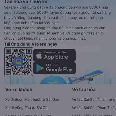
Tàu hoả và Thuê xe
Vexere - ứng dụng đặt vé đa phương tiện với hơn 3000+ nhà
xe chất lượng cao, 5000+ tuyến đường toàn quốc, tất cả hãng
bay và hãng tàu cùng dịch vụ thuê xe máy, xe du lịch phủ
khắp các tỉnh thành tại Việt Nam.
Ứng dụng hiển thị thông tin đầy đủ, minh bạch cùng vô vàn
tiện ích giúp người dùng so sánh và lựa chọn phương án di
chuyển tiết kiệm, nhanh chóng và phù hợp nhất.
Tải ứng dụng Vexere ngay
Vé xe khách
Vé tàu hỏa
Xe đi Buôn Mê Thuột từ Sài Gòn
Vé tàu Sài Gòn Nha Trang
Xe đi Vũng Tàu từ Sài Gòn
Vé tàu Sài Gòn Phan Thiết
Xe đi Nha Trang từ Sài Gòn
Vé tàu Sài Gòn Đà Nẵng