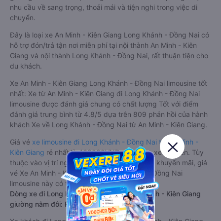
nhu cầu về sang trọng, thoải mái và tiện nghi trong việc di
chuyển.
Đây là loại xe An Minh - Kiên Giang Long Khánh - Đồng Nai có
hỗ trợ đón/trả tận nơi miễn phí tại nội thành An Minh - Kiên
Giang và nội thành Long Khánh - Đồng Nai, rất thuận tiện cho
du khách.
Xe An Minh - Kiên Giang Long Khánh - Đồng Nai limousine tốt
nhất: Xe từ An Minh - Kiên Giang đi Long Khánh - Đồng Nai
limousine được đánh giá chung có chất lượng Tốt với điểm
đánh giá trung bình từ 4.8/5 dựa trên 809 phản hồi của hành
khách Xe về Long Khánh - Đồng Nai từ An Minh - Kiên Giang.
Giá vé
xe limousine đi Long Khánh - Đồng Nai từ An Minh -
Kiên Giang
rẻ nhất là 460000VND của hãng xe Tư Tiến. Tùy
thuộc vào vị trí ngồi của bạn và chương trình khuyến mãi, giá
vé Xe An Minh - Kiên Giang đi Long Khánh - Đồng Nai
limousine này có thể sẽ rẻ hơn
Dòng xe đi Long Khánh - Đồng Nai từ An Minh - Kiên Giang
giường nằm đôi: Riêng tư, đầy đủ tiện nghi