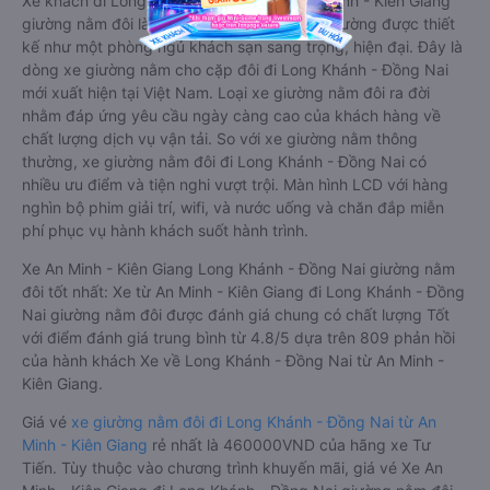
Xe khách đi Long Khánh - Đồng Nai từ An Minh - Kiên Giang
giường nằm đôi là loại xe đặc biệt. Với mỗi giường được thiết
kế như một phòng ngủ khách sạn sang trọng, hiện đại. Đây là
dòng xe giường nằm cho cặp đôi đi Long Khánh - Đồng Nai
mới xuất hiện tại Việt Nam. Loại xe giường nằm đôi ra đời
nhằm đáp ứng yêu cầu ngày càng cao của khách hàng về
chất lượng dịch vụ vận tải. So với xe giường nằm thông
thường, xe giường nằm đôi đi Long Khánh - Đồng Nai có
nhiều ưu điểm và tiện nghi vượt trội. Màn hình LCD với hàng
nghìn bộ phim giải trí, wifi, và nước uống và chăn đắp miễn
phí phục vụ hành khách suốt hành trình.
Xe An Minh - Kiên Giang Long Khánh - Đồng Nai giường nằm
đôi tốt nhất: Xe từ An Minh - Kiên Giang đi Long Khánh - Đồng
Nai giường nằm đôi được đánh giá chung có chất lượng Tốt
với điểm đánh giá trung bình từ 4.8/5 dựa trên 809 phản hồi
của hành khách Xe về Long Khánh - Đồng Nai từ An Minh -
Kiên Giang.
Giá vé
xe giường nằm đôi đi Long Khánh - Đồng Nai từ An
Minh - Kiên Giang
rẻ nhất là 460000VND của hãng xe Tư
Tiến. Tùy thuộc vào chương trình khuyến mãi, giá vé Xe An