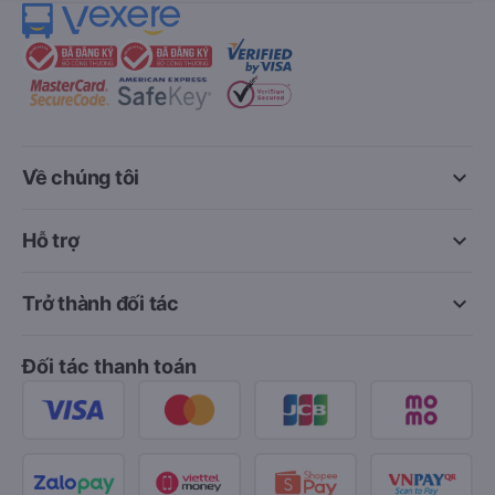
keyboard_arrow_down
Về chúng tôi
keyboard_arrow_down
Hỗ trợ
keyboard_arrow_down
Trở thành đối tác
Đối tác thanh toán