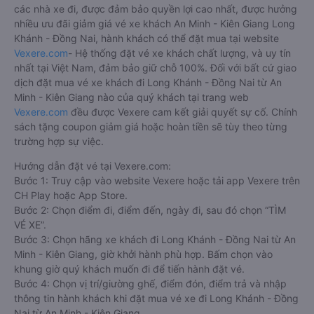
các nhà xe đi, được đảm bảo quyền lợi cao nhất, được hưởng
nhiều ưu đãi giảm giá vé xe khách An Minh - Kiên Giang Long
Khánh - Đồng Nai, hành khách có thể đặt mua tại website
Vexere.com
- Hệ thống đặt vé xe khách chất lượng, và uy tín
nhất tại Việt Nam, đảm bảo giữ chỗ 100%. Đối với bất cứ giao
dịch đặt mua vé xe khách đi Long Khánh - Đồng Nai từ An
Minh - Kiên Giang nào của quý khách tại trang web
Vexere.com
đều được Vexere cam kết giải quyết sự cố. Chính
sách tặng coupon giảm giá hoặc hoàn tiền sẽ tùy theo từng
trường hợp sự việc.
Hướng dẫn đặt vé tại Vexere.com:
Bước 1: Truy cập vào website Vexere hoặc tải app Vexere trên
CH Play hoặc App Store.
Bước 2: Chọn điểm đi, điểm đến, ngày đi, sau đó chọn “TÌM
VÉ XE”.
Bước 3: Chọn hãng xe khách đi Long Khánh - Đồng Nai từ An
Minh - Kiên Giang, giờ khởi hành phù hợp. Bấm chọn vào
khung giờ quý khách muốn đi để tiến hành đặt vé.
Bước 4: Chọn vị trí/giường ghế, điểm đón, điểm trả và nhập
thông tin hành khách khi đặt mua vé xe đi Long Khánh - Đồng
Nai từ An Minh - Kiên Giang