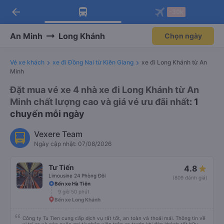
arrow_back
Tải app Vexere ngay!
Tải app Vexere
-30k
Mở app
Mở app
Nhận ưu đãi thành viên độc
-30k/ghế khi đặt vé máy bay qua
quyền
app
An Minh
Long Khánh
Chọn ngày
Vé xe khách
xe đi Đồng Nai từ Kiên Giang
xe đi Long Khánh từ An
Minh
Đặt mua vé xe 4 nhà xe đi Long Khánh từ An
Minh chất lượng cao và giá vé ưu đãi nhất
: 1
chuyến mỗi ngày
Vexere Team
Ngày cập nhật: 07/08/2026
Tư Tiến
4.8
Limousine 24 Phòng Đôi
(809 đánh giá)
Bến xe Hà Tiên
9 giờ 50 phút
Bến xe Long Khánh
Công ty Tu Tien cung cấp dịch vụ rất tốt, an toàn và thoải mái. Thông tin về