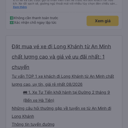
vị trí xe và các cuộc gọi từ nhân viên trên xe trước khi đón khách rất hữu
ích. Xe rất sạch sẽ, giường ngủ thoải mái với nhiều tùy chọn đèn chiếu sáng
và cổng USB được đặt ở vị trí thuận tiện. Nhân viên rất lịch sự và xe đến
Xem thêm
điểm đến sớm hơn dự kiến. Cảm ơn!
Không cần thanh toán trước
Xem giá
Xác nhận chỗ ngay lập tức
Đặt mua vé xe đi Long Khánh từ An Minh
chất lượng cao và giá vé ưu đãi nhất: 1
chuyến
Tư vấn TOP 1 xe khách đi Long Khánh từ An Minh chất
lượng cao, uy tín, giá rẻ nhất 08/2026
🚌 1. Xe Tư Tiến khởi hành tại Đường 2 tháng 9
(Bến xe Hà Tiên)
Những câu hỏi thường gặp về tuyến xe từ An Minh đi
Long Khánh
Thông tin tuyến đường