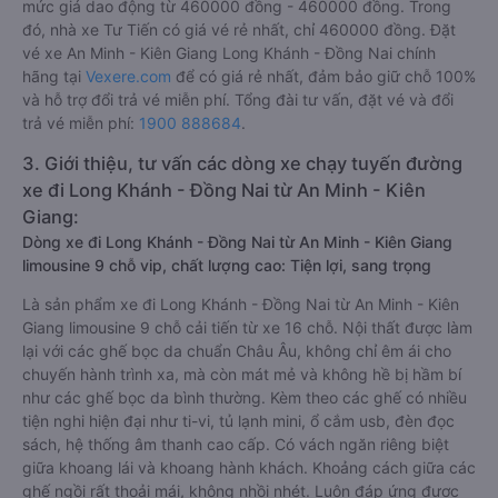
mức giá dao động từ 460000 đồng - 460000 đồng. Trong
đó, nhà xe Tư Tiến có giá vé rẻ nhất, chỉ 460000 đồng. Đặt
vé xe An Minh - Kiên Giang Long Khánh - Đồng Nai chính
hãng tại
Vexere.com
để có giá rẻ nhất, đảm bảo giữ chỗ 100%
và hỗ trợ đổi trả vé miễn phí. Tổng đài tư vấn, đặt vé và đổi
trả vé miễn phí:
1900 888684
.
3. Giới thiệu, tư vấn các dòng xe chạy tuyến đường
xe đi Long Khánh - Đồng Nai từ An Minh - Kiên
Giang:
Dòng xe đi Long Khánh - Đồng Nai từ An Minh - Kiên Giang
limousine 9 chỗ vip, chất lượng cao: Tiện lợi, sang trọng
Là sản phẩm xe đi Long Khánh - Đồng Nai từ An Minh - Kiên
Giang limousine 9 chỗ cải tiến từ xe 16 chỗ. Nội thất được làm
lại với các ghế bọc da chuẩn Châu Âu, không chỉ êm ái cho
chuyến hành trình xa, mà còn mát mẻ và không hề bị hầm bí
như các ghế bọc da bình thường. Kèm theo các ghế có nhiều
tiện nghi hiện đại như ti-vi, tủ lạnh mini, ổ cắm usb, đèn đọc
sách, hệ thống âm thanh cao cấp. Có vách ngăn riêng biệt
giữa khoang lái và khoang hành khách. Khoảng cách giữa các
ghế ngồi rất thoải mái, không nhồi nhét. Luôn đáp ứng được