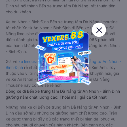
Định và nội thành Bến xe trung tâm Đà Nẵng, rất thuận tiện
cho du khách.
Xe An Nhơn - Bình Định Bến xe trung tâm Đà Nẵng limousine
tốt nhất: Xe từ An Nhơn - Bình Định đi Bến xe trung tâm Đà
Nẵng limousine được đánh giá chung có chất lượng Tốt với
điểm đánh giá trung bình từ 4.6/5 dựa trên 4063 phản hồi
của hành khách Xe về Bến xe trung tâm Đà Nẵng từ An Nhơn
- Bình Định.
Giá vé
xe limousine đi Bến xe trung tâm Đà Nẵng từ An Nhơn -
Bình Định
rẻ nhất là 360000VND của hãng xe Kim Anh. Tùy
thuộc vào vị trí ngồi của bạn và chương trình khuyến mãi, giá
vé Xe An Nhơn - Bình Định đi Bến xe trung tâm Đà Nẵng
limousine này có thể sẽ rẻ hơn
Dòng xe đi Bến xe trung tâm Đà Nẵng từ An Nhơn - Bình Định
giường nằm chất lượng cao: Thoải mái, giá cả tốt nhất
Những nhà xe đi Bến xe trung tâm Đà Nẵng từ An Nhơn - Bình
Định đều sở hữu những xe giường nằm chất lượng cao. Trên
xe được trang bị đầy đủ các trang thiết bị hiện đại phục vụ
cho nhu cầu di chuyển của hành khách. Bên cạnh đó, các