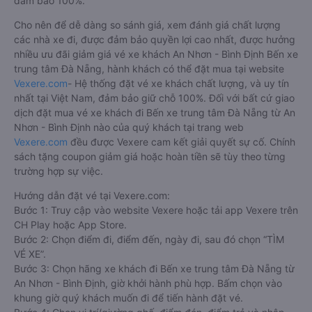
đảm bảo 100%.
Cho nên để dễ dàng so sánh giá, xem đánh giá chất lượng
các nhà xe đi, được đảm bảo quyền lợi cao nhất, được hưởng
nhiều ưu đãi giảm giá vé xe khách An Nhơn - Bình Định Bến xe
trung tâm Đà Nẵng, hành khách có thể đặt mua tại website
Vexere.com
- Hệ thống đặt vé xe khách chất lượng, và uy tín
nhất tại Việt Nam, đảm bảo giữ chỗ 100%. Đối với bất cứ giao
dịch đặt mua vé xe khách đi Bến xe trung tâm Đà Nẵng từ An
Nhơn - Bình Định nào của quý khách tại trang web
Vexere.com
đều được Vexere cam kết giải quyết sự cố. Chính
sách tặng coupon giảm giá hoặc hoàn tiền sẽ tùy theo từng
trường hợp sự việc.
Hướng dẫn đặt vé tại Vexere.com:
Bước 1: Truy cập vào website Vexere hoặc tải app Vexere trên
CH Play hoặc App Store.
Bước 2: Chọn điểm đi, điểm đến, ngày đi, sau đó chọn “TÌM
VÉ XE”.
Bước 3: Chọn hãng xe khách đi Bến xe trung tâm Đà Nẵng từ
An Nhơn - Bình Định, giờ khởi hành phù hợp. Bấm chọn vào
khung giờ quý khách muốn đi để tiến hành đặt vé.