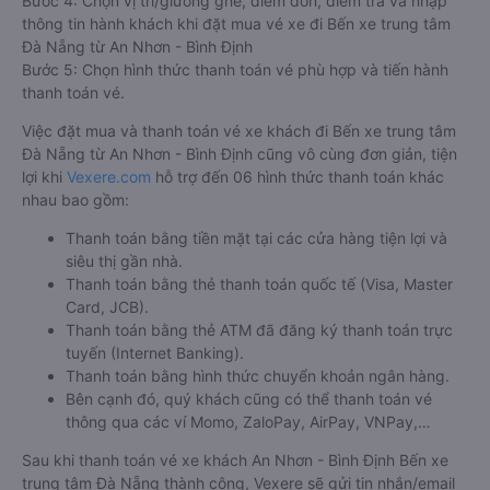
Bước 4: Chọn vị trí/giường ghế, điểm đón, điểm trả và nhập
thông tin hành khách khi đặt mua vé xe đi Bến xe trung tâm
Đà Nẵng từ An Nhơn - Bình Định
Bước 5: Chọn hình thức thanh toán vé phù hợp và tiến hành
thanh toán vé.
Việc đặt mua và thanh toán vé xe khách đi Bến xe trung tâm
Đà Nẵng từ An Nhơn - Bình Định cũng vô cùng đơn giản, tiện
lợi khi
Vexere.com
hỗ trợ đến 06 hình thức thanh toán khác
nhau bao gồm:
Thanh toán bằng tiền mặt tại các cửa hàng tiện lợi và
siêu thị gần nhà.
Thanh toán bằng thẻ thanh toán quốc tế (Visa, Master
Card, JCB).
Thanh toán bằng thẻ ATM đã đăng ký thanh toán trực
tuyến (Internet Banking).
Thanh toán bằng hình thức chuyển khoản ngân hàng.
Bên cạnh đó, quý khách cũng có thể thanh toán vé
thông qua các ví Momo, ZaloPay, AirPay, VNPay,…
Sau khi thanh toán vé xe khách An Nhơn - Bình Định Bến xe
trung tâm Đà Nẵng thành công, Vexere sẽ gửi tin nhắn/email