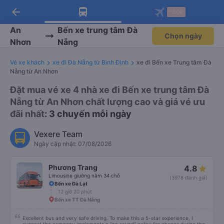
arrow_back
Tải app Vexere ngay!
Tải app Vexere
-30k
Mở app
Mở app
Nhận ưu đãi thành viên độc
-30k/ghế khi đặt vé máy bay qua
quyền
app
An
Bến xe trung tâm Đà
Chọn ngày
Nhơn
Nẵng
Vé xe khách
xe đi Đà Nẵng từ Bình Định
xe đi Bến xe Trung tâm Đà
Nẵng từ An Nhơn
Đặt mua vé xe 4 nhà xe đi Bến xe trung tâm Đà
Nẵng từ An Nhơn chất lượng cao và giá vé ưu
đãi nhất
: 3 chuyến mỗi ngày
Vexere Team
Ngày cập nhật: 07/08/2026
Phương Trang
4.8
Limousine giường nằm 34 chỗ
(3978 đánh giá)
Bến xe Đà Lạt
12 giờ 20 phút
Bến xe TT Đà Nẵng
Excellent bus and very safe driving. To make this a 5-star experience, I