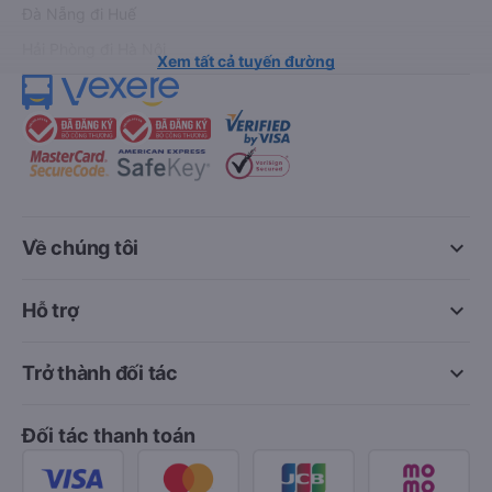
Đà Nẵng đi Huế
Hải Phòng đi Hà Nội
Xem tất cả tuyến đường
keyboard_arrow_down
Về chúng tôi
keyboard_arrow_down
Hỗ trợ
keyboard_arrow_down
Trở thành đối tác
Đối tác thanh toán