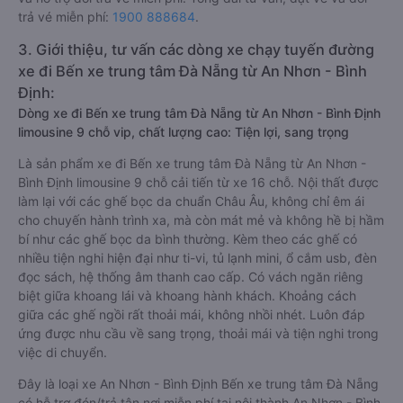
trả vé miễn phí:
1900 888684
.
3. Giới thiệu, tư vấn các dòng xe chạy tuyến đường
xe đi Bến xe trung tâm Đà Nẵng từ An Nhơn - Bình
Định:
Dòng xe đi Bến xe trung tâm Đà Nẵng từ An Nhơn - Bình Định
limousine 9 chỗ vip, chất lượng cao: Tiện lợi, sang trọng
Là sản phẩm xe đi Bến xe trung tâm Đà Nẵng từ An Nhơn -
Bình Định limousine 9 chỗ cải tiến từ xe 16 chỗ. Nội thất được
làm lại với các ghế bọc da chuẩn Châu Âu, không chỉ êm ái
cho chuyến hành trình xa, mà còn mát mẻ và không hề bị hầm
bí như các ghế bọc da bình thường. Kèm theo các ghế có
nhiều tiện nghi hiện đại như ti-vi, tủ lạnh mini, ổ cắm usb, đèn
đọc sách, hệ thống âm thanh cao cấp. Có vách ngăn riêng
biệt giữa khoang lái và khoang hành khách. Khoảng cách
giữa các ghế ngồi rất thoải mái, không nhồi nhét. Luôn đáp
ứng được nhu cầu về sang trọng, thoải mái và tiện nghi trong
việc di chuyển.
Đây là loại xe An Nhơn - Bình Định Bến xe trung tâm Đà Nẵng
có hỗ trợ đón/trả tận nơi miễn phí tại nội thành An Nhơn - Bình