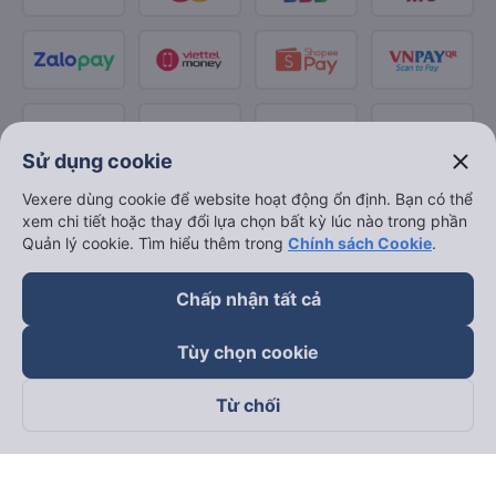
close
Sử dụng cookie
Vexere dùng cookie để website hoạt động ổn định. Bạn có thể
xem chi tiết hoặc thay đổi lựa chọn bất kỳ lúc nào trong phần
Quản lý cookie. Tìm hiểu thêm trong
Chính sách Cookie
.
Chấp nhận tất cả
Tùy chọn cookie
Từ chối
Theo dõi chúng tôi trên
Facebook
Tiktok
Youtube