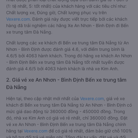
(1: tệ nhất, 5: tốt nhất) của khách hàng với các tiêu chí như:
Chất lượng xe, Đúng giờ, Chất lượng phục vụ trên
Vexere.com
. Đánh giá này được viết trực tiếp bởi các khách
hàng đã trải nghiệm các hãng Xe An Nhơn - Bình Định đi Bến
xe trung tâm Đà Nẵng.
Chất lượng các xe khách đi Bến xe trung tâm Đà Nẵng từ An
Nhơn - Bình Định được đánh giá 4.6, với điểm trung bình là
4.6/5 bởi 4063 hành khách. Trong đó hãng xe khách An Nhơn
- Bình Định Bến xe trung tâm Đà Nẵng tốt nhất tuyến được
đánh giá 4.6/5 bởi 4063 hành khách là nhà xe Kim Anh.
2. Giá vé xe An Nhơn - Bình Định Bến xe trung tâm
Đà Nẵng
Hiện tại, theo cập nhật mới nhất của
Vexere.com
, giá vé xe
khách đi Bến xe trung tâm Đà Nẵng từ An Nhơn - Bình Định có
mức giá dao động từ 360000 đồng - 450000 đồng. Trong
đó, nhà xe Kim Anh có giá vé rẻ nhất, chỉ 360000 đồng. Đặt
vé xe An Nhơn - Bình Định Bến xe trung tâm Đà Nẵng chính
hãng tại
Vexere.com
để có giá rẻ nhất, đảm bảo giữ chỗ 100%
và hỗ trợ đổi trả vé miễn phí. Tổng đài tư vấn, đặt vé và đổi