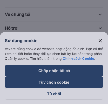
keyboard_arrow_down
Về chúng tôi
keyboard_arrow_down
Hỗ trợ
close
Sử dụng cookie
keyboard_arrow_down
Trở thành đối tác
Vexere dùng cookie để website hoạt động ổn định. Bạn có thể
xem chi tiết hoặc thay đổi lựa chọn bất kỳ lúc nào trong phần
Đối tác thanh toán
Quản lý cookie. Tìm hiểu thêm trong
Chính sách Cookie
.
Chấp nhận tất cả
Tùy chọn cookie
Từ chối