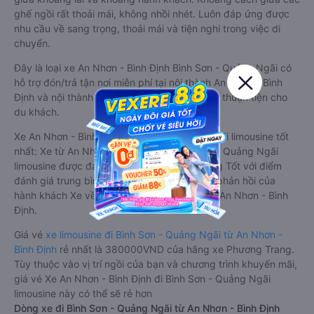
ghế ngồi rất thoải mái, không nhồi nhét. Luôn đáp ứng được
nhu cầu về sang trọng, thoải mái và tiện nghi trong việc di
chuyển.
Đây là loại xe An Nhơn - Bình Định Bình Sơn - Quảng Ngãi có
hỗ trợ đón/trả tận nơi miễn phí tại nội thành An Nhơn - Bình
Định và nội thành Bình Sơn - Quảng Ngãi, rất thuận tiện cho
du khách.
Xe An Nhơn - Bình Định Bình Sơn - Quảng Ngãi limousine tốt
nhất: Xe từ An Nhơn - Bình Định đi Bình Sơn - Quảng Ngãi
limousine được đánh giá chung có chất lượng Tốt với điểm
đánh giá trung bình từ 4.8/5 dựa trên 3978 phản hồi của
hành khách Xe về Bình Sơn - Quảng Ngãi từ An Nhơn - Bình
Định.
Giá vé
xe limousine đi Bình Sơn - Quảng Ngãi từ An Nhơn -
Bình Định
rẻ nhất là 380000VND của hãng xe Phương Trang.
Tùy thuộc vào vị trí ngồi của bạn và chương trình khuyến mãi,
giá vé Xe An Nhơn - Bình Định đi Bình Sơn - Quảng Ngãi
limousine này có thể sẽ rẻ hơn
Dòng xe đi Bình Sơn - Quảng Ngãi từ An Nhơn - Bình Định