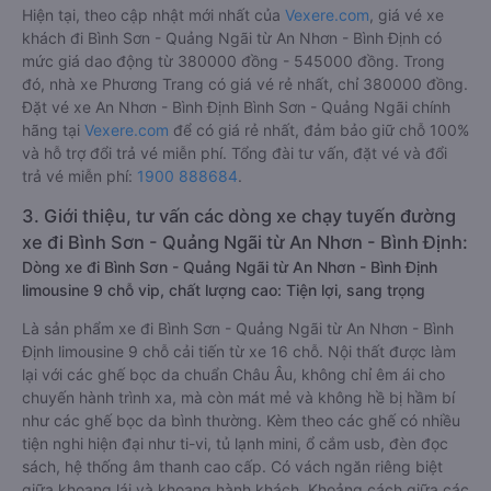
Hiện tại, theo cập nhật mới nhất của
Vexere.com
, giá vé xe
khách đi Bình Sơn - Quảng Ngãi từ An Nhơn - Bình Định có
mức giá dao động từ 380000 đồng - 545000 đồng. Trong
đó, nhà xe Phương Trang có giá vé rẻ nhất, chỉ 380000 đồng.
Đặt vé xe An Nhơn - Bình Định Bình Sơn - Quảng Ngãi chính
hãng tại
Vexere.com
để có giá rẻ nhất, đảm bảo giữ chỗ 100%
và hỗ trợ đổi trả vé miễn phí. Tổng đài tư vấn, đặt vé và đổi
trả vé miễn phí:
1900 888684
.
3. Giới thiệu, tư vấn các dòng xe chạy tuyến đường
xe đi Bình Sơn - Quảng Ngãi từ An Nhơn - Bình Định:
Dòng xe đi Bình Sơn - Quảng Ngãi từ An Nhơn - Bình Định
limousine 9 chỗ vip, chất lượng cao: Tiện lợi, sang trọng
Là sản phẩm xe đi Bình Sơn - Quảng Ngãi từ An Nhơn - Bình
Định limousine 9 chỗ cải tiến từ xe 16 chỗ. Nội thất được làm
lại với các ghế bọc da chuẩn Châu Âu, không chỉ êm ái cho
chuyến hành trình xa, mà còn mát mẻ và không hề bị hầm bí
như các ghế bọc da bình thường. Kèm theo các ghế có nhiều
tiện nghi hiện đại như ti-vi, tủ lạnh mini, ổ cắm usb, đèn đọc
sách, hệ thống âm thanh cao cấp. Có vách ngăn riêng biệt
giữa khoang lái và khoang hành khách. Khoảng cách giữa các