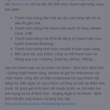
khi
Vexere.com
hỗ trợ đến 06 hình thức thanh toán khác nhau
bao gồm:
Thanh toán bằng tiền mặt tại các cửa hàng tiện lợi và
siêu thị gần nhà.
Thanh toán bằng thẻ thanh toán quốc tế (Visa, Master
Card, JCB).
Thanh toán bằng thẻ ATM đã đăng ký thanh toán trực
tuyến (Internet Banking).
Thanh toán bằng hình thức chuyển khoản ngân hàng.
Bên cạnh đó, quý khách cũng có thể thanh toán vé
thông qua các ví Momo, ZaloPay, AirPay, VNPay,…
Sau khi thanh toán vé xe khách An Nhơn - Bình Định Bình Sơn
- Quảng Ngãi thành công, Vexere sẽ gửi tin nhắn/email xác
nhận thành công đến số điện thoại/email mà quý khách đã
đăng ký. Đến ngày đi, quý khách vui lòng có mặt tại điểm đón
trước 30 phút giờ khởi hành để chuẩn bị lên xe. Để kiểm tra
tình trạng vé xe đi Bình Sơn - Quảng Ngãi từ An Nhơn - Bình
Định đã đặt, quý khách vui lòng truy cập
https://vexere.com/vi-VN/booking/ticketinfo