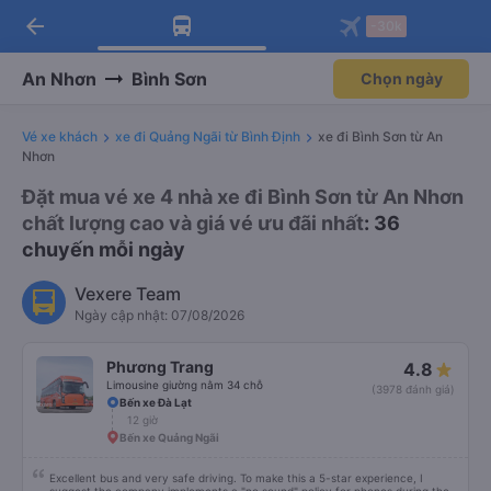
arrow_back
Tải app Vexere ngay!
Tải app Vexere
-30k
Mở app
Mở app
Nhận ưu đãi thành viên độc
-30k/ghế khi đặt vé máy bay qua
quyền
app
An Nhơn
Bình Sơn
Chọn ngày
Vé xe khách
xe đi Quảng Ngãi từ Bình Định
xe đi Bình Sơn từ An
Nhơn
Đặt mua vé xe 4 nhà xe đi Bình Sơn từ An Nhơn
chất lượng cao và giá vé ưu đãi nhất
: 36
chuyến mỗi ngày
Vexere Team
Ngày cập nhật: 07/08/2026
Phương Trang
4.8
Limousine giường nằm 34 chỗ
(3978 đánh giá)
Bến xe Đà Lạt
12 giờ
Bến xe Quảng Ngãi
Excellent bus and very safe driving. To make this a 5-star experience, I