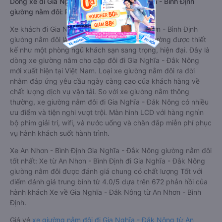
Dòng xe đi Gia Nghĩa - Đắk Nông từ An Nhơn - Bình Định
giường nằm đôi: Riêng tư, đầy đủ tiện nghi
Xe khách đi Gia Nghĩa - Đắk Nông từ An Nhơn - Bình Định
giường nằm đôi là loại xe đặc biệt. Với mỗi giường được thiết
kế như một phòng ngủ khách sạn sang trọng, hiện đại. Đây là
dòng xe giường nằm cho cặp đôi đi Gia Nghĩa - Đắk Nông
mới xuất hiện tại Việt Nam. Loại xe giường nằm đôi ra đời
nhằm đáp ứng yêu cầu ngày càng cao của khách hàng về
chất lượng dịch vụ vận tải. So với xe giường nằm thông
thường, xe giường nằm đôi đi Gia Nghĩa - Đắk Nông có nhiều
ưu điểm và tiện nghi vượt trội. Màn hình LCD với hàng nghìn
bộ phim giải trí, wifi, và nước uống và chăn đắp miễn phí phục
vụ hành khách suốt hành trình.
Xe An Nhơn - Bình Định Gia Nghĩa - Đắk Nông giường nằm đôi
tốt nhất: Xe từ An Nhơn - Bình Định đi Gia Nghĩa - Đắk Nông
giường nằm đôi được đánh giá chung có chất lượng Tốt với
điểm đánh giá trung bình từ 4.0/5 dựa trên 672 phản hồi của
hành khách Xe về Gia Nghĩa - Đắk Nông từ An Nhơn - Bình
Định.
Giá vé
xe giường nằm đôi đi Gia Nghĩa - Đắk Nông từ An