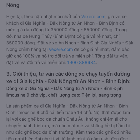
Nông
Hiện tại, theo cập nhật mới nhất của
Vexere.com
, giá vé xe
khách đi Gia Nghĩa - Đắk Nông từ An Nhơn - Bình Định có
mức giá dao động từ 350000 đồng - 650000 đồng. Trong
đó, nhà xe Hưng Thủy (Bình Định) có giá vé rẻ nhất, chỉ
350000 đồng. Đặt vé xe An Nhơn - Bình Định Gia Nghĩa - Đắk
Nông chính hãng tại
Vexere.com
để có giá rẻ nhất, đảm bảo
giữ chỗ 100% và hỗ trợ đổi trả vé miễn phí. Tổng đài tư vấn,
đặt vé và đổi trả vé miễn phí:
1900 888684
.
3. Giới thiệu, tư vấn các dòng xe chạy tuyến đường
xe đi Gia Nghĩa - Đắk Nông từ An Nhơn - Bình Định:
Dòng xe đi Gia Nghĩa - Đắk Nông từ An Nhơn - Bình Định
limousine 9 chỗ vip, chất lượng cao: Tiện lợi, sang trọng
Là sản phẩm xe đi Gia Nghĩa - Đắk Nông từ An Nhơn - Bình
Định limousine 9 chỗ cải tiến từ xe 16 chỗ. Nội thất được làm
lại với các ghế bọc da chuẩn Châu Âu, không chỉ êm ái cho
chuyến hành trình xa, mà còn mát mẻ và không hề bị hầm bí
như các ghế bọc da bình thường. Kèm theo các ghế có nhiều
tiện nghi hiện đại như ti-vi, tủ lạnh mini, ổ cắm usb, đèn đọc