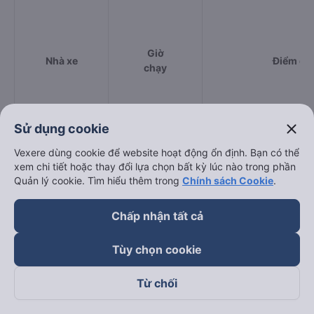
Giờ
Nhà xe
Điểm đi
chạy
close
Sử dụng cookie
Phương Trang
17:15 - 17:15
Vexere dùng cookie để website hoạt động ổn định. Bạn có thể
xem chi tiết hoặc thay đổi lựa chọn bất kỳ lúc nào trong phần
Hồng Dung (Tân
269 Quang Trung, Thị 
15:00 - 15:00
Quản lý cookie. Tìm hiểu thêm trong
Chính sách Cookie
.
Hoa Châu)
Phong, Tây Sơn, Bình 
Hưng Thủy (Bình
Chấp nhận tất cả
14:00 - 18:00
Chợ Tam Quan
Định)
Tùy chọn cookie
Quốc Đạt
15:30 - 20:30
Ngã 3 Diêu Trì
Từ chối
Cách đặt vé xe khách đi Gia Nghĩa - Đắk Nông từ An
Nhơn - Bình Định nhanh và uy tín nhất