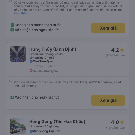
Đã đi xe Quốc Đạt vài lần trước đó nhưng rất bất ngờ vì hôm đi là ngày lễ
nhưng chất lượng chuyến đi rất tốt, đúng giờ, đúng ghế, sạch sẽ, có wifi, tài
xế và phụ xe nói chuyện rất dễ chịu. Lúc tới nơi nhà xe còn hỗ trợ xe trung
chuyển tới tận nhà. 10đ cho nhà xe, hy vọng nhà xe duy trì được chất lượng
Xem thêm
này. Cảm ơn
Không cần thanh toán trước
Xem giá
Xác nhận chỗ ngay lập tức
Hưng Thủy (Bình Định)
4.2
Limousine phòng 24 đôi
(83 đánh giá)
Limousine 34 chỗ
Chợ Tam Quan
11 giờ 15 phút
Bến Xe Gia Nghĩa
Mình có để quên đt trên xe và đc nhà xe trao trả lại ạ💙💙 Mn vui vẻ, nhiệt
tình , dễ thương
Xác nhận chỗ ngay lập tức
Xem giá
Hồng Dung (Tân Hoa Châu)
4.0
Limousine 34 giường
(16 đánh giá)
Văn phòng Tây Sơn