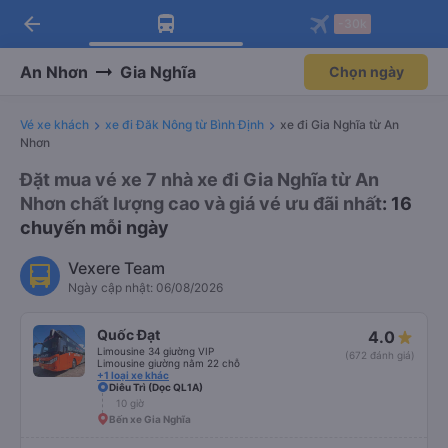
arrow_back
Tải app Vexere ngay!
Tải app Vexere
-30k
Mở app
Mở app
Nhận ưu đãi thành viên độc
-30k/ghế khi đặt vé máy bay qua
quyền
app
An Nhơn
Gia Nghĩa
Chọn ngày
Vé xe khách
xe đi Đăk Nông từ Bình Định
xe đi Gia Nghĩa từ An
Nhơn
Đặt mua vé xe 7 nhà xe đi Gia Nghĩa từ An
Nhơn chất lượng cao và giá vé ưu đãi nhất
: 16
chuyến mỗi ngày
Vexere Team
Ngày cập nhật: 06/08/2026
Quốc Đạt
4.0
Limousine 34 giường VIP
(672 đánh giá)
Limousine giường nằm 22 chỗ
+1 loại xe khác
Diêu Trì (Dọc QL1A)
10 giờ
Bến xe Gia Nghĩa