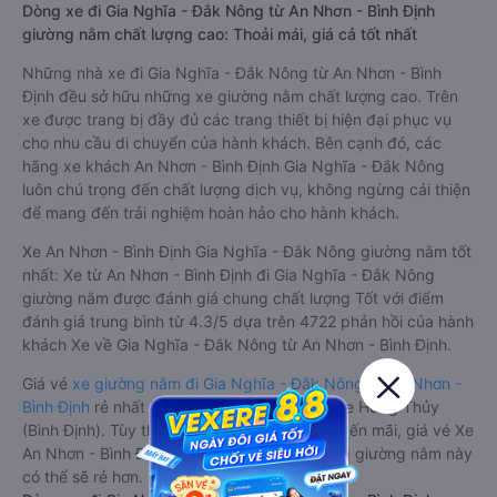
Dòng xe đi Gia Nghĩa - Đắk Nông từ An Nhơn - Bình Định
giường nằm chất lượng cao: Thoải mái, giá cả tốt nhất
Những nhà xe đi Gia Nghĩa - Đắk Nông từ An Nhơn - Bình
Định đều sở hữu những xe giường nằm chất lượng cao. Trên
xe được trang bị đầy đủ các trang thiết bị hiện đại phục vụ
cho nhu cầu di chuyển của hành khách. Bên cạnh đó, các
hãng xe khách An Nhơn - Bình Định Gia Nghĩa - Đắk Nông
luôn chú trọng đến chất lượng dịch vụ, không ngừng cải thiện
để mang đến trải nghiệm hoàn hảo cho hành khách.
Xe An Nhơn - Bình Định Gia Nghĩa - Đắk Nông giường nằm tốt
nhất: Xe từ An Nhơn - Bình Định đi Gia Nghĩa - Đắk Nông
giường nằm được đánh giá chung chất lượng Tốt với điểm
đánh giá trung bình từ 4.3/5 dựa trên 4722 phản hồi của hành
khách Xe về Gia Nghĩa - Đắk Nông từ An Nhơn - Bình Định.
Giá vé
xe giường nằm đi Gia Nghĩa - Đắk Nông từ An Nhơn -
Bình Định
rẻ nhất là 350000VND của hãng xe Hưng Thủy
(Bình Định). Tùy thuộc vào chương trình khuyến mãi, giá vé Xe
An Nhơn - Bình Định đi Gia Nghĩa - Đắk Nông giường nằm này
có thể sẽ rẻ hơn.