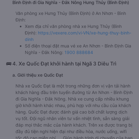
Bình Định đi Gia Nghĩa - Đắk Nông Hưng Thủy (Bình Định)
Văn phòng xe Hưng Thủy (Bình Định) ở An Nhơn - Bình
Định:
Xem địa chỉ văn phòng nhà xe Hưng Thủy (Bình
Định):
https://vexere.com/vi-VN/xe-hung-thuy-binh-
dinh
Số điện thoại đặt mua vé xe An Nhơn - Bình Định Gia
Nghĩa - Đắk Nông:
1900 888684
🚌 4. Xe Quốc Đạt khởi hành tại Ngã 3 Diêu Trì
a. Giới thiệu xe Quốc Đạt
Nhà xe Quốc Đạt là một trong những đơn vị vận tải hành
khách hàng đầu trên tuyến đường từ An Nhơn - Bình Định
đi Gia Nghĩa - Đắk Nông. Nhà xe cung cấp nhiều khung
giờ khởi hành khác nhau, phù hợp với nhu cầu của khách
hàng. Quốc Đạt được đánh giá cao bởi chất lượng dịch
vụ tốt. Đội ngũ nhân viên tư vấn nhiệt tình, sẵn sàng giải
đáp mọi thắc mắc của hành khách. Trên xe được trang bị
đầy đủ tiện nghi hiện đại như điều hòa, nước uống, wifi
tốc độ cao miễn phí,.... Giúp hành trình di chuyển của bạn