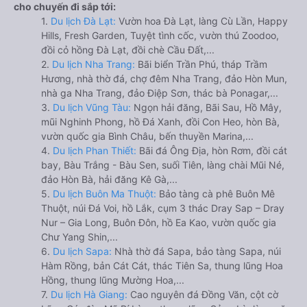
cho chuyến đi sắp tới:
1.
Du lịch Đà Lạt:
Vườn hoa Đà Lạt, làng Cù Lần, Happy
Hills, Fresh Garden, Tuyệt tình cốc, vườn thú Zoodoo,
đồi cỏ hồng Đà Lạt, đồi chè Cầu Đất,...
2.
Du lịch Nha Trang:
Bãi biển Trần Phú, tháp Trầm
Hương, nhà thờ đá, chợ đêm Nha Trang, đảo Hòn Mun,
nhà ga Nha Trang, đảo Điệp Sơn, thác bà Ponagar,...
3.
Du lịch Vũng Tàu:
Ngọn hải đăng, Bãi Sau, Hồ Mây,
mũi Nghinh Phong, hồ Đá Xanh, đồi Con Heo, hòn Bà,
vườn quốc gia Bình Châu, bến thuyền Marina,...
4.
Du lịch Phan Thiết:
Bãi đá Ông Địa, hòn Rơm, đồi cát
bay, Bàu Trắng - Bàu Sen, suối Tiên, làng chài Mũi Né,
đảo Hòn Bà, hải đăng Kê Gà,...
5.
Du lịch Buôn Ma Thuột:
Bảo tàng cà phê Buôn Mê
Thuột, núi Đá Voi, hồ Lắk, cụm 3 thác Dray Sap – Dray
Nur – Gia Long, Buôn Đôn, hồ Ea Kao, vườn quốc gia
Chư Yang Shin,...
6.
Du lịch Sapa:
Nhà thờ đá Sapa, bảo tàng Sapa, núi
Hàm Rồng, bản Cát Cát, thác Tiên Sa, thung lũng Hoa
Hồng, thung lũng Mường Hoa,...
7.
Du lịch Hà Giang:
Cao nguyên đá Đồng Văn, cột cờ