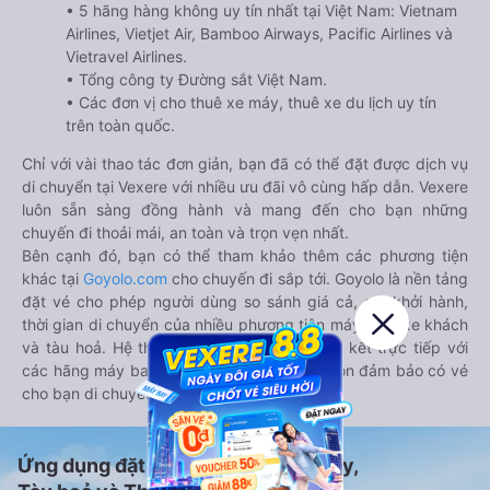
• 5 hãng hàng không uy tín nhất tại Việt Nam: Vietnam
Airlines, Vietjet Air, Bamboo Airways, Pacific Airlines và
Vietravel Airlines.
• Tổng công ty Đường sắt Việt Nam.
• Các đơn vị cho thuê xe máy, thuê xe du lịch uy tín
trên toàn quốc.
Chỉ với vài thao tác đơn giản, bạn đã có thể đặt được dịch vụ
di chuyển tại Vexere với nhiều ưu đãi vô cùng hấp dẫn. Vexere
luôn sẵn sàng đồng hành và mang đến cho bạn những
chuyến đi thoải mái, an toàn và trọn vẹn nhất.
Bên cạnh đó, bạn có thể tham khảo thêm các phương tiện
khác tại
Goyolo.com
cho chuyến đi sắp tới. Goyolo là nền tảng
đặt vé cho phép người dùng so sánh giá cả, giờ khởi hành,
thời gian di chuyển của nhiều phương tiện máy bay, xe khách
và tàu hoả. Hệ thống của Goyolo được liên kết trực tiếp với
các hãng máy bay, xe khách và tàu hoả, luôn đảm bảo có vé
cho bạn di chuyển.
Ứng dụng đặt vé Xe khách, Máy bay,