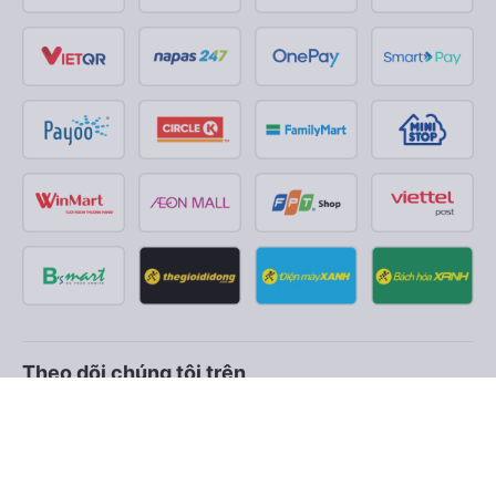
Theo dõi chúng tôi trên
Facebook
Tiktok
Youtube
Công ty TNHH Thương Mại Dịch Vụ Vexere