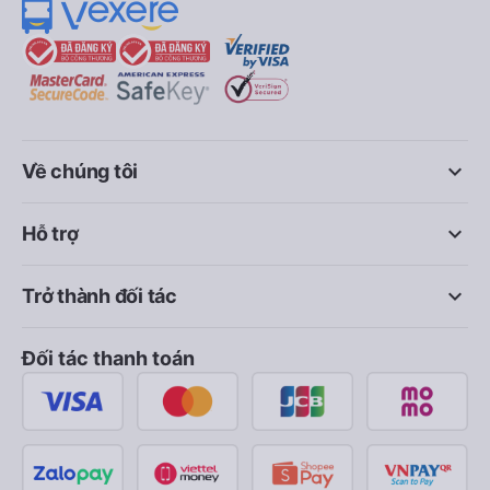
keyboard_arrow_down
Về chúng tôi
keyboard_arrow_down
Hỗ trợ
keyboard_arrow_down
Trở thành đối tác
Đối tác thanh toán