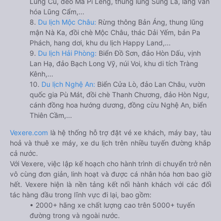
Lũng Cú, đèo Mã Pí Lèng, thung lũng Sủng Là, làng văn
hóa Lũng Cẩm,...
8.
Du lịch Mộc Châu:
Rừng thông Bản Áng, thung lũng
mận Nà Ka, đồi chè Mộc Châu, thác Dải Yếm, bản Pa
Phách, hang dơi, khu du lịch Happy Land,...
9.
Du lịch Hải Phòng:
Biển Đồ Sơn, đảo Hòn Dấu, vịnh
Lan Hạ, đảo Bạch Long Vỹ, núi Voi, khu di tích Tràng
Kênh,...
10.
Du lịch Nghệ An:
Biển Cửa Lò, đảo Lan Châu, vườn
quốc gia Pù Mát, đồi chè Thanh Chương, đảo Hòn Ngư,
cánh đồng hoa hướng dương, đồng cừu Nghệ An, biển
Thiên Cầm,...
Vexere.com
là hệ thống hỗ trợ đặt vé xe khách, máy bay, tàu
hoả và thuê xe máy, xe du lịch trên nhiều tuyến đường khắp
cả nước.
Với Vexere, việc lập kế hoạch cho hành trình di chuyển trở nên
vô cùng đơn giản, linh hoạt và được cá nhân hóa hơn bao giờ
hết. Vexere hiện là nền tảng kết nối hành khách với các đối
tác hàng đầu trong lĩnh vực đi lại, bao gồm:
• 2000+ hãng xe chất lượng cao trên 5000+ tuyến
đường trong và ngoài nước.