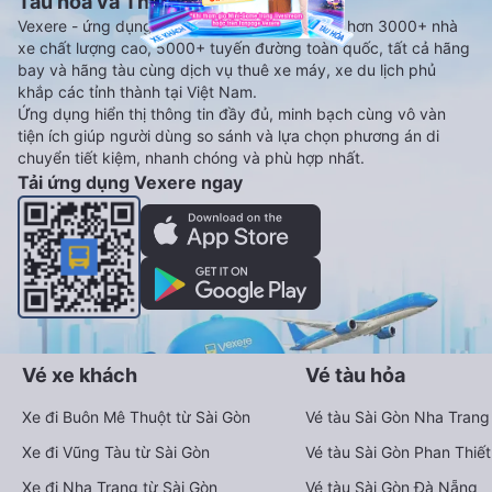
Tàu hoả và Thuê xe
Vexere - ứng dụng đặt vé đa phương tiện với hơn 3000+ nhà
xe chất lượng cao, 5000+ tuyến đường toàn quốc, tất cả hãng
bay và hãng tàu cùng dịch vụ thuê xe máy, xe du lịch phủ
khắp các tỉnh thành tại Việt Nam.
Ứng dụng hiển thị thông tin đầy đủ, minh bạch cùng vô vàn
tiện ích giúp người dùng so sánh và lựa chọn phương án di
chuyển tiết kiệm, nhanh chóng và phù hợp nhất.
Tải ứng dụng Vexere ngay
Vé xe khách
Vé tàu hỏa
Xe đi Buôn Mê Thuột từ Sài Gòn
Vé tàu Sài Gòn Nha Trang
Xe đi Vũng Tàu từ Sài Gòn
Vé tàu Sài Gòn Phan Thiết
Xe đi Nha Trang từ Sài Gòn
Vé tàu Sài Gòn Đà Nẵng