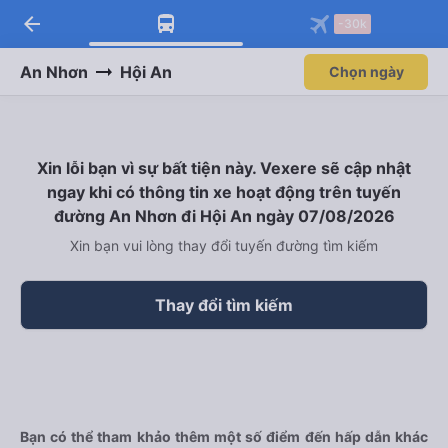
arrow_back
Tải app Vexere ngay!
Tải app Vexere
-30k
Mở app
Mở app
Nhận ưu đãi thành viên độc
-30k/ghế khi đặt vé máy bay qua
quyền
app
An Nhơn
Hội An
Chọn ngày
Xin lỗi bạn vì sự bất tiện này. Vexere sẽ cập nhật
ngay khi có thông tin xe hoạt động trên tuyến
đường An Nhơn đi Hội An ngày 07/08/2026
Xin bạn vui lòng thay đổi tuyến đường tìm kiếm
Thay đổi tìm kiếm
Bạn có thể tham khảo thêm một số điểm đến hấp dẫn khác