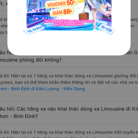
ốt, xuất sắc, cao cấp nhất?
rả lời: Những hãng xe đi An Nhơn - Bình Định Kiên Lương - Kiên Giang
à nhà xe Bốn Luyện Express đi Kiên Lương - Kiên Giang từ An Nhơn - 
ựa trên 543 đánh giá của khách hàng).
âu hỏi: Có loại xe An Nhơn - Bình Định Kiên Lương - Kiên 
imousine phòng đôi không?
rả lời: Hiện tại có 1 hãng xe khai thác dòng xe Limousine giường đô
xpress, bạn có thể tham khảo thêm thông tin và đặt vé các nhà xe nà
hơn - Bình Định đi Kiên Lương - Kiên Giang
âu hỏi: Các hãng xe nào khai thác dòng xe Limousine đi Ki
hơn - Bình Định?
rả lời: Hiện tại có 1 hãng xe khai thác dòng xe Limousine trên tuyế