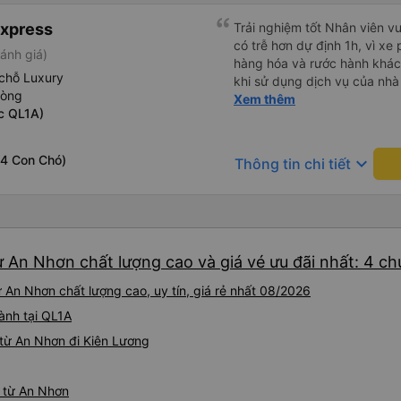
Express
Trải nghiệm tốt Nhân viên vu
có trễ hơn dự định 1h, vì xe
ánh giá)
hàng hóa và rước hành khách
chỗ Luxury
khi sử dụng dịch vụ của nhà 
hòng
thiệu cho người thân sử dụn
Xem thêm
c QL1A)
 4 Con Chó)
keyboard_arrow_down
Thông tin chi tiết
ừ An Nhơn chất lượng cao và giá vé ưu đãi nhất: 4 c
 An Nhơn chất lượng cao, uy tín, giá rẻ nhất 08/2026
ành tại QL1A
từ An Nhơn đi Kiên Lương
g từ An Nhơn