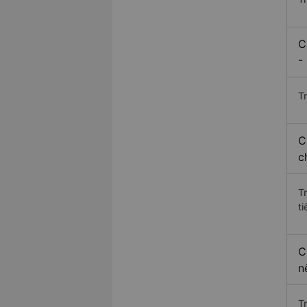
C
-
Tr
C
c
T
ti
C
n
T