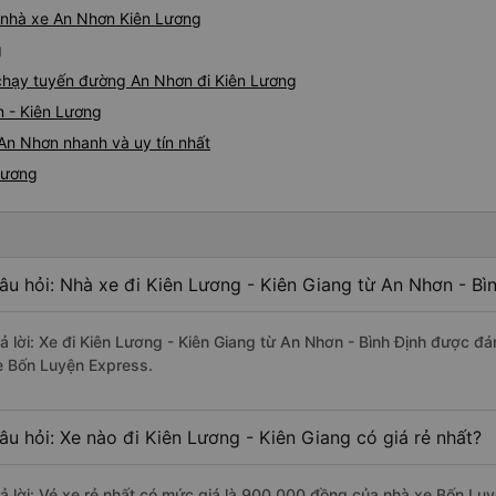
á nhà xe An Nhơn Kiên Lương
g
e chạy tuyến đường An Nhơn đi Kiên Lương
n - Kiên Lương
An Nhơn nhanh và uy tín nhất
Lương
âu hỏi: Nhà xe đi Kiên Lương - Kiên Giang từ An Nhơn - Bì
rả lời: Xe đi Kiên Lương - Kiên Giang từ An Nhơn - Bình Định được đá
e Bốn Luyện Express.
âu hỏi: Xe nào đi Kiên Lương - Kiên Giang có giá rẻ nhất?
rả lời: Vé xe rẻ nhất có mức giá là 900.000 đồng của nhà xe Bốn Lu