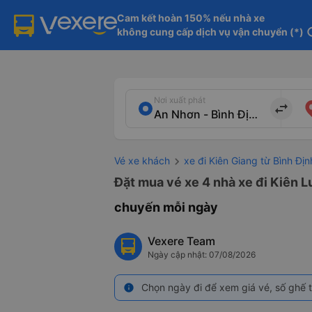
Cam kết hoàn 150% nếu nhà xe

không cung cấp dịch vụ vận chuyển (*)
in
Nơi xuất phát
import_export
Vé xe khách
xe đi Kiên Giang từ Bình Địn
Đặt mua vé xe 4 nhà xe đi Kiên L
chuyến mỗi ngày
Vexere Team
Ngày cập nhật: 07/08/2026
Chọn ngày đi để xem giá vé, số ghế t
info