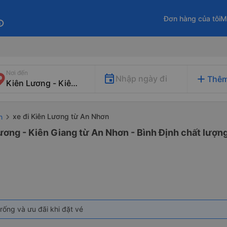
Đơn hàng của tôi
M
fo
Nơi đến
add
Nhập ngày đi
Thêm
xe đi Kiên Lương từ An Nhơn
h
ương - Kiên Giang từ An Nhơn - Bình Định chất lượng
rống và ưu đãi khi đặt vé