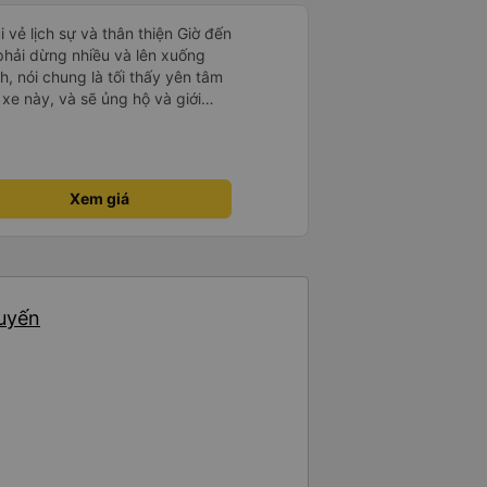
i vẻ lịch sự và thân thiện Giờ đến
 phải dừng nhiều và lên xuống
, nói chung là tối thấy yên tâm
xe này, và sẽ ủng hộ và giới
g dịch vụ của nhà xe này
Xem giá
huyến