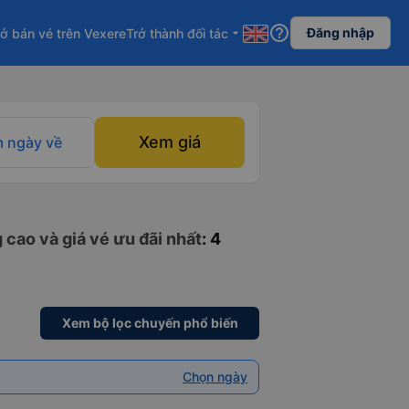
help_outline
Đăng nhập
ở bán vé trên Vexere
Trở thành đối tác
arrow_drop_down
Xem giá
 ngày về
 cao và giá vé ưu đãi nhất
: 4
Xem bộ lọc chuyến phổ biến
Chọn ngày