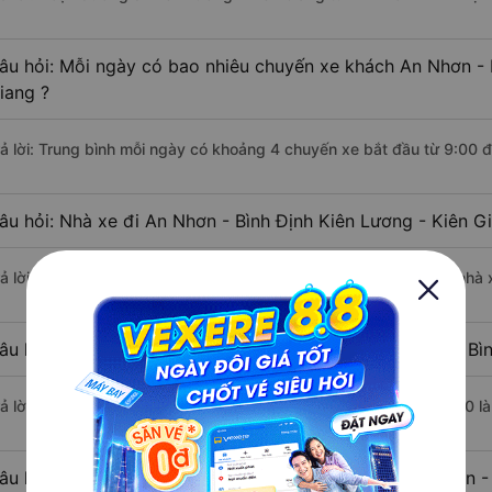
âu hỏi: Mỗi ngày có bao nhiêu chuyến xe khách An Nhơn - B
iang ?
rả lời: Trung bình mỗi ngày có khoảng 4 chuyến xe bắt đầu từ 9:00 
âu hỏi: Nhà xe đi An Nhơn - Bình Định Kiên Lương - Kiên G
rả lời: Chuyến xe có giờ xuất phát sớm nhất vào lúc 9:00 là của nhà
âu hỏi: Nhà xe đi Kiên Lương - Kiên Giang từ An Nhơn - Bìn
rả lời: Chuyến xe có giờ xuất phát trễ (muộn) nhất là vào lúc 10:30 
âu hỏi: Review xe đi Kiên Lương - Kiên Giang từ An Nhơn -