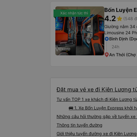
Bốn Luyện 
Xác nhận tức thì
4.2
star
(548 đ
Giường nằm 34 
Limousine 24 P
Bình Định (Dọ
24h
An Thới (Chợ
Đặt mua vé xe đi Kiên Lương t
Tư vấn TOP 1 xe khách đi Kiên Lương từ
🚌 1. Xe Bốn Luyện Express khởi h
Những câu hỏi thường gặp về tuyến xe 
Thông tin tuyến đường
Giới thiệu tuyến đường xe đi Kiên Lươn