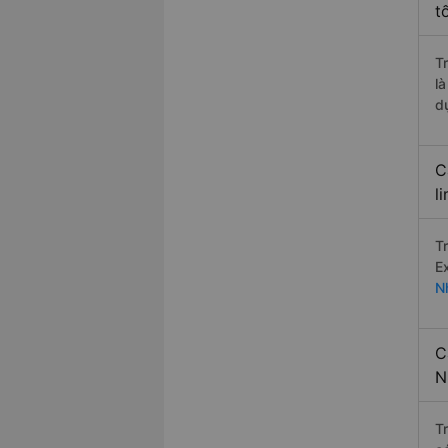
t
T
l
d
C
l
T
E
N
C
N
T