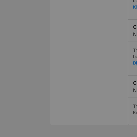
c
K
C
N
T
b
Đ
C
N
T
K