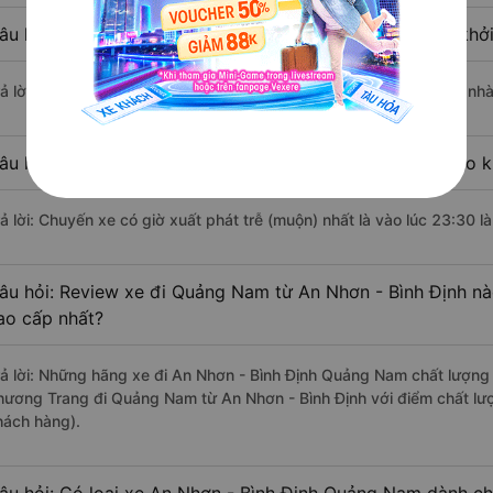
âu hỏi: Nhà xe đi An Nhơn - Bình Định Quảng Nam nào khở
rả lời: Chuyến xe có giờ xuất phát sớm nhất vào lúc 10:00 là của n
âu hỏi: Nhà xe đi Quảng Nam từ An Nhơn - Bình Định nào kh
rả lời: Chuyến xe có giờ xuất phát trễ (muộn) nhất là vào lúc 23:30 
âu hỏi: Review xe đi Quảng Nam từ An Nhơn - Bình Định nào
ao cấp nhất?
rả lời: Những hãng xe đi An Nhơn - Bình Định Quảng Nam chất lượng t
hương Trang đi Quảng Nam từ An Nhơn - Bình Định với điểm chất lượ
hách hàng).