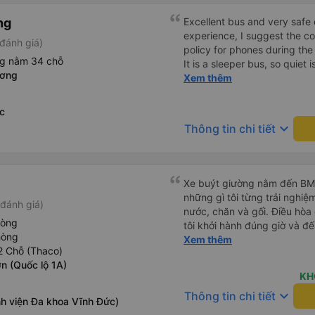
ng
Excellent bus and very safe 
experience, I suggest the 
đánh giá)
policy for phones during the
ng nằm 34 chỗ
It is a sleeper bus, so quiet 
ương
Wi-Fi password clearly insid
Xem thêm
would definitely ride with them again! --------
lượng tốt và tài xế lái xe rấ
c
hơn, tôi góp ý nhà xe nên có
keyboard_arrow_down
Thông tin chi tiết
lặng (tắt âm thanh điện tho
phiền hành khách khác ngủ.
mật khẩu Wi-Fi trong xe để
Tôi vẫn sẽ tiếp tục ủng hộ nh
Xe buýt giường nằm đến BMT 
những gì tôi từng trải nghiệ
đánh giá)
nước, chăn và gối. Điều hòa
hòng
tôi khởi hành đúng giờ và đ
hòng
xế rất tuyệt so với những t
Xem thêm
2 Chỗ (Thaco)
nhiều tiếng còi xe, không có
n (Quốc lộ 1A)
cảm giác lái xe an toàn nên r
KH
qua Vexere và có vị trí xe bu
keyboard_arrow_down
Thông tin chi tiết
phải tìm kiếm xung quanh bế
nh viện Đa khoa Vĩnh Đức)
đề của bến xe Đà Lạt (không