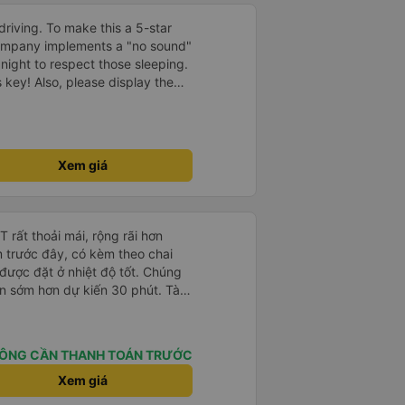
driving. To make this a 5-star
company implements a "no sound"
 night to respect those sleeping.
is key! Also, please display the
e the cabin for convenience. I
------ ​ Xe chất
t an toàn. Để dịch vụ hoàn hảo
 quy định rõ ràng về việc giữ im
Xem giá
ại) vào ban đêm để tránh làm
 Ngoài ra, nhà xe nên dán sẵn
 hành khách dễ dàng sử dụng.
à xe trong tương lai!
rất thoải mái, rộng rãi hơn
m trước đây, có kèm theo chai
 được đặt ở nhiệt độ tốt. Chúng
ến sớm hơn dự kiến 30 phút. Tài
ài xế khác ở Việt Nam! Không quá
 nhạc lớn hoặc tiếng ồn khác và
ất dễ ngủ. Tôi rất vui vì đã đặt
ÔNG CẦN THANH TOÁN TRƯỚC
ýt trên GPS và biển số xe vì tôi
n xe để tìm thấy nó, đây là vấn
Xem giá
 phải tất cả các xe buýt đều có