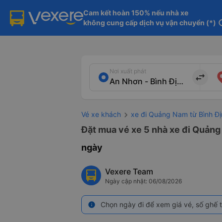
Cam kết hoàn 150% nếu nhà xe

không cung cấp dịch vụ vận chuyển (*)
in
Nơi xuất phát
import_export
Vé xe khách
xe đi Quảng Nam từ Bình Đị
Đặt mua vé xe 5 nhà xe đi Quảng 
ngày
Vexere Team
Ngày cập nhật: 06/08/2026
Chọn ngày đi để xem giá vé, số ghế t
info