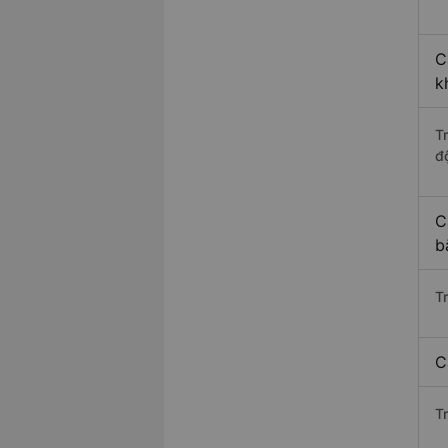
C
k
T
độ
C
b
T
C
T