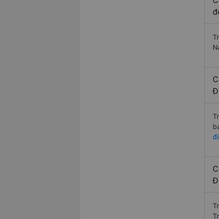
C
đ
T
N
C
Đ
T
b
đ
C
Đ
T
T