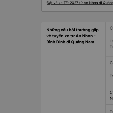
Đặt vé xe Tết 2027 từ An Nhơn đi Quả
C
Những câu hỏi thường gặp
về tuyến xe từ An Nhơn -
T
Bình Định đi Quảng Nam
T
C
T
C
N
Tr