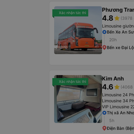
Phương Tra
Xác nhận tức thì
4.8
star
(3978 
Limousine giườ
Bến Xe An S
20h
Bến xe Đại Lộ
Kim Anh
Xác nhận tức thì
4.6
star
(4068 
Limousine 24 P
Limousine 34 P
VIP Limousine 2
Thị xã An Nhơ
5h
Điện Bàn (Bệ