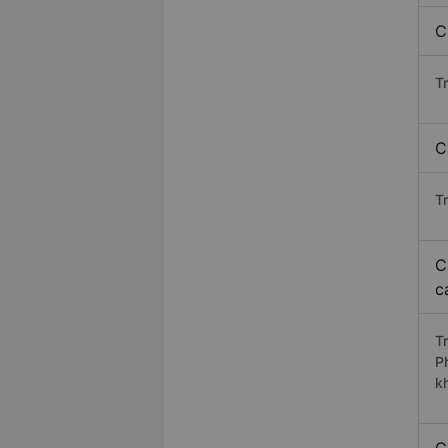
C
T
C
T
C
c
T
P
k