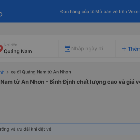
Đơn hàng của tôi
Mở bán vé trên Vexe
fo
Nơi đến
add
Nhập ngày đi
Thêm
xe đi Quảng Nam từ An Nhơn
nh
Nam từ An Nhơn - Bình Định chất lượng cao và giá v
rống và ưu đãi khi đặt vé