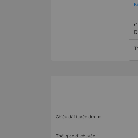
B
C
Đ
T
Chiều dài tuyến đường
Thời gian di chuyển