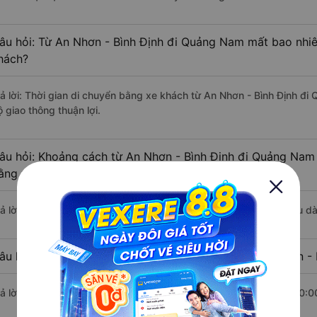
âu hỏi: Từ An Nhơn - Bình Định đi Quảng Nam mất bao nhiê
hách?
rả lời: Thời gian di chuyển bằng xe khách từ An Nhơn - Bình Định đ
 giao thông thuận lợi.
âu hỏi: Khoảng cách từ An Nhơn - Bình Định đi Quảng Nam 
ằng xe khách?
rả lời: Đoạn đường đi Quảng Nam từ An Nhơn - Bình Định có chiều d
âu hỏi: Mỗi ngày có bao nhiêu chuyến xe khách An Nhơn -
rả lời: Trung bình mỗi ngày có khoảng 27 chuyến xe bắt đầu từ 10:0