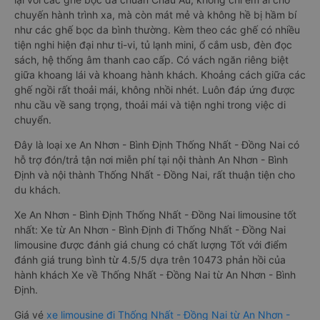
chuyến hành trình xa, mà còn mát mẻ và không hề bị hầm bí
như các ghế bọc da bình thường. Kèm theo các ghế có nhiều
tiện nghi hiện đại như ti-vi, tủ lạnh mini, ổ cắm usb, đèn đọc
sách, hệ thống âm thanh cao cấp. Có vách ngăn riêng biệt
giữa khoang lái và khoang hành khách. Khoảng cách giữa các
ghế ngồi rất thoải mái, không nhồi nhét. Luôn đáp ứng được
nhu cầu về sang trọng, thoải mái và tiện nghi trong việc di
chuyển.
Đây là loại xe An Nhơn - Bình Định Thống Nhất - Đồng Nai có
hỗ trợ đón/trả tận nơi miễn phí tại nội thành An Nhơn - Bình
Định và nội thành Thống Nhất - Đồng Nai, rất thuận tiện cho
du khách.
Xe An Nhơn - Bình Định Thống Nhất - Đồng Nai limousine tốt
nhất: Xe từ An Nhơn - Bình Định đi Thống Nhất - Đồng Nai
limousine được đánh giá chung có chất lượng Tốt với điểm
đánh giá trung bình từ 4.5/5 dựa trên 10473 phản hồi của
hành khách Xe về Thống Nhất - Đồng Nai từ An Nhơn - Bình
Định.
Giá vé
xe limousine đi Thống Nhất - Đồng Nai từ An Nhơn -