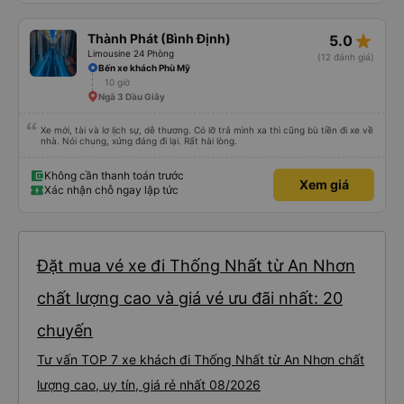
star_rate
Thành Phát (Bình Định)
5.0
Limousine 24 Phòng
(12 đánh giá)
Bến xe khách Phù Mỹ
10 giờ
Ngã 3 Dầu Giây
Xe mới, tài và lơ lịch sự, dễ thương. Có lỡ trả mình xa thì cũng bù tiền đi xe về
nhà. Nói chung, xứng đáng đi lại. Rất hài lòng.
Không cần thanh toán trước
Xem giá
Xác nhận chỗ ngay lập tức
Đặt mua vé xe đi Thống Nhất từ An Nhơn
chất lượng cao và giá vé ưu đãi nhất: 20
chuyến
Tư vấn TOP 7 xe khách đi Thống Nhất từ An Nhơn chất
lượng cao, uy tín, giá rẻ nhất 08/2026