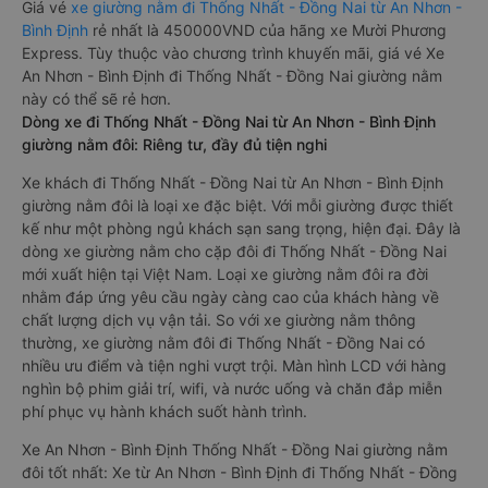
Giá vé
xe giường nằm đi Thống Nhất - Đồng Nai từ An Nhơn -
Bình Định
rẻ nhất là 450000VND của hãng xe Mười Phương
Express. Tùy thuộc vào chương trình khuyến mãi, giá vé Xe
An Nhơn - Bình Định đi Thống Nhất - Đồng Nai giường nằm
này có thể sẽ rẻ hơn.
Dòng xe đi Thống Nhất - Đồng Nai từ An Nhơn - Bình Định
giường nằm đôi: Riêng tư, đầy đủ tiện nghi
Xe khách đi Thống Nhất - Đồng Nai từ An Nhơn - Bình Định
giường nằm đôi là loại xe đặc biệt. Với mỗi giường được thiết
kế như một phòng ngủ khách sạn sang trọng, hiện đại. Đây là
dòng xe giường nằm cho cặp đôi đi Thống Nhất - Đồng Nai
mới xuất hiện tại Việt Nam. Loại xe giường nằm đôi ra đời
nhằm đáp ứng yêu cầu ngày càng cao của khách hàng về
chất lượng dịch vụ vận tải. So với xe giường nằm thông
thường, xe giường nằm đôi đi Thống Nhất - Đồng Nai có
nhiều ưu điểm và tiện nghi vượt trội. Màn hình LCD với hàng
nghìn bộ phim giải trí, wifi, và nước uống và chăn đắp miễn
phí phục vụ hành khách suốt hành trình.
Xe An Nhơn - Bình Định Thống Nhất - Đồng Nai giường nằm
đôi tốt nhất: Xe từ An Nhơn - Bình Định đi Thống Nhất - Đồng