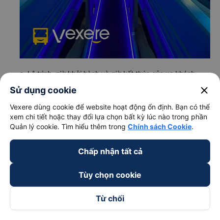
c. Lộ trình, giờ khởi hành và giờ kết thúc của xe khách
Rạng Đông Buslines
close
Sử dụng cookie
Giờ xuất phát ở An Nhơn - Bình Định: 18:30, 21:30
Vexere dùng cookie để website hoạt động ổn định. Bạn có thể
Giờ đến nơi ở Thống Nhất - Đồng Nai: 05:00, 08:00
xem chi tiết hoặc thay đổi lựa chọn bất kỳ lúc nào trong phần
Thời gian chạy từ An Nhơn - Bình Định đi Thống Nhất
Quản lý cookie. Tìm hiểu thêm trong
Chính sách Cookie
.
- Đồng Nai của nhà xe
Rạng Đông Buslines
khoảng:
10.5 giờ
Chấp nhận tất cả
d. Các điểm đón khách của nhà xe Rạng Đông Buslines
Tùy chọn cookie
An Nhơn
e. Các điểm trả khách của nhà xe Rạng Đông Buslines
Từ chối
Ngã 3 Vũng Tàu