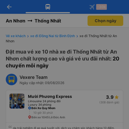
arrow_back
Tải app Vexere ngay!
Tải app Vexere
-30k
Mở app
Mở app
Nhận ưu đãi thành viên độc
-30k/ghế khi đặt vé máy bay qua
quyền
app
An Nhơn
Thống Nhất
Chọn ngày
Vé xe khách
xe đi Đồng Nai từ Bình Định
xe đi Thống Nhất từ An
Nhơn
Đặt mua vé xe 10 nhà xe đi Thống Nhất từ An
Nhơn chất lượng cao và giá vé ưu đãi nhất
: 20
chuyến mỗi ngày
Vexere Team
Ngày cập nhật: 09/08/2026
Mười Phương Express
3.9
Limousine 24 phòng đôi
(308 đánh giá)
Luxury 34 phòng
Bến Xe Quy Nhơn
10 giờ 30 phút
Bến xe 1045 Lê Đức Anh
dạ trải nghiệm đi xe quá tuyệt vời, dịch vụ chăm sóc khách hàng 10 điểm,