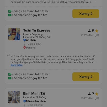
đúng giờ. Xin cảm ơn nhà xe và sẽ tiếp tục đặt vé vào những lần sau ạ
Không cần thanh toán trước
Xem giá
Xác nhận chỗ ngay lập tức
Tuấn Tú Express
4.5
Luxury 34 phòng
(1905 đánh giá)
Limousine 24 Phòng Đôi
An Nhơn
9 giờ 5 phút
Đồng Nai
Nhà xe này ấn tượng với mình nhất là bác tài và anh nhân viên phụ xe. Từ
khâu gọi điện đến lúc lên xe đều rát sát sao và chủ động gọi cho mình để
hướng dẫn, giọng nói thân thiện, nhẹ nhàng. Nằm trên xe cũng khá thoải
mái, chăn nệm nước suối đầy đủ. Chuyến xe của mình hầu hết là các cô bác
Xem thêm
lớn tuổi thế nên khi hít thở sẽ thấy có một chút mùi người già Lúc xuống xe,
điểm thả của mình ban đầu dự kiến là Ngã 3 Sợi ( Nha Trang ) và bắt Grab
nhưng các anh hướng dẫn mình xuống ở đây không có ma nào dám chở đâu
Không cần thanh toán trước
Xem giá
( vì đây là địa bàn của thế lực xe ôm ngầm, dân chơi cỏ kẹo ke...) Và thế là
Xác nhận chỗ ngay lập tức
mình được chở xuống Ngã 3 thành , nơi sáng sủa an toàn hơn. Một Chuyến
xe được biết thêm nhiều câu chuyện mới. Cảm ơn nhà xe đã giúp đỡ
Bình Minh Tải
4.7
Limousine 22 Phòng
(5857 đánh giá)
Bến xe Quy Nhơn
8 giờ 40 phút