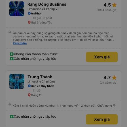
star_rate
Rạng Đông Buslines
4.5
Limousine 24 Phòng VIP
(1814 đánh giá)
An Nhơn
10 giờ 30 phút
Ngã 3 Vũng Tàu
lần đầu đi xe này cũng sợ giống như mấy đánh giá tiêu cực đã đọc trên
vexere nhưng mà kh ạ. xe sạch, xuất phát sớm hơn dự kiến 8 phút, tới nơi
cũng sớm hơn 1 tiếng. ấn tượng: + xe chạy êm + tài xế và lơ xe đều thân
thiện dễ thương. thật ra cũng kh tiếp xúc nhiều+ lắm nhưng cá nhân mình
Xem thêm
cảm thấy vậy + đồ ăn tối đa dạng, nêm nếm thì tùy người thấy hợp, cá nhân
mình thấy kh hợp lắm nhưng chưa đến mức tệ mình đi chuyến quảng ngãi -
an sương, xe dừng đúng 3 lần (cả ăn tối) cho khách đi vệ sinh. cái hay ở đây
Không cần thanh toán trước
Xem giá
là khi gần tới chỗ ăn tối sẽ có loa thông báo, loa báo là dừng 30p nhưng thực
Xác nhận chỗ ngay lập tức
tế chỉ dừng khoảng 25p, chắc do khách đã lên đông đủ. tóm lại thì lần đầu đi
xe này và sẽ có lần sau nếu có dịp, ấn tượng tốt
star_rate
Trung Thành
4.7
Limousine 24 phòng
(31 đánh giá)
Bến xe Quy Nhơn
11 giờ
Cổng 11
Kèm 1 chai Nước uống Number 1, 1 lon nước yến, 2 khăn ướt. Chất lượng 👌
Xác nhận chỗ ngay lập tức
Xem giá