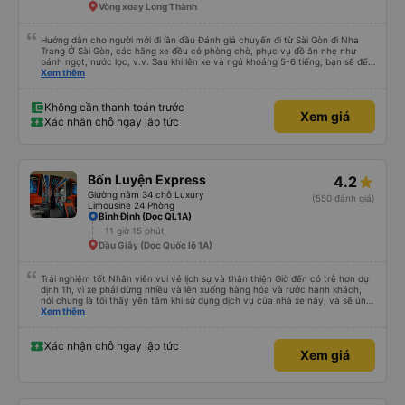
Vòng xoay Long Thành
Hướng dẫn cho người mới đi lần đầu Đánh giá chuyến đi từ Sài Gòn đi Nha
Trang Ở Sài Gòn, các hãng xe đều có phòng chờ, phục vụ đồ ăn nhẹ như
bánh ngọt, nước lọc, v.v. Sau khi lên xe và ngủ khoảng 5-6 tiếng, bạn sẽ đến
Nha Trang. Ở Nha Trang, các hãng xe có dịch vụ đưa đón miễn phí, tuy
Xem thêm
nhiên bạn phải đặt trước với hãng xe khi đặt vé hoặc khi hãng xe gọi điện xác
nhận vé trước khi đi. Sau khi xe đến Nha Trang, bạn liên hệ với nhân viên
(nên dùng Google Translate và đưa cho họ đọc) để được hỗ trợ tìm xe đưa
Không cần thanh toán trước
Xem giá
đón. Bạn không nên tin những người mặc áo Grab mời bạn đi xe bên ngoài.
Xác nhận chỗ ngay lập tức
Nói về chất lượng xe thì tuyệt vời, xe được làm theo kiểu cabin với thiết kế
không gian, trên xe không có nhà vệ sinh hoặc có (tùy loại xe bạn chọn), vì
vậy bạn nên đi xe 22 cabin thay vì xe 32 cabin để có trải nghiệm tốt nhất.
Hầu hết tài xế đều lớn tuổi nên không biết tiếng Anh, bạn nên sử dụng
Google Dịch để giao tiếp với họ. Hy vọng bài đánh giá này sẽ giúp ích cho
Bốn Luyện Express
4.2
bạn khi đi
Giường nằm 34 chỗ Luxury
(550 đánh giá)
Limousine 24 Phòng
Bình Định (Dọc QL1A)
11 giờ 15 phút
Dầu Giây (Dọc Quốc lộ 1A)
Trải nghiệm tốt Nhân viên vui vẻ lịch sự và thân thiện Giờ đến có trễ hơn dự
định 1h, vì xe phải dừng nhiều và lên xuống hàng hóa và rước hành khách,
nói chung là tối thấy yên tâm khi sử dụng dịch vụ của nhà xe này, và sẽ ủng
hộ và giới thiệu cho người thân sử dụng dịch vụ của nhà xe này
Xem thêm
Xác nhận chỗ ngay lập tức
Xem giá