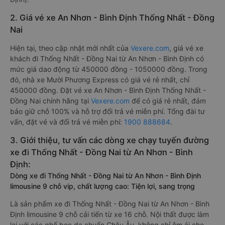
2. Giá vé xe An Nhơn - Bình Định Thống Nhất - Đồng
Nai
Hiện tại, theo cập nhật mới nhất của
Vexere.com
, giá vé xe
khách đi Thống Nhất - Đồng Nai từ An Nhơn - Bình Định có
mức giá dao động từ 450000 đồng - 1050000 đồng. Trong
đó, nhà xe Mười Phương Express có giá vé rẻ nhất, chỉ
450000 đồng. Đặt vé xe An Nhơn - Bình Định Thống Nhất -
Đồng Nai chính hãng tại
Vexere.com
để có giá rẻ nhất, đảm
bảo giữ chỗ 100% và hỗ trợ đổi trả vé miễn phí. Tổng đài tư
vấn, đặt vé và đổi trả vé miễn phí:
1900 888684
.
3. Giới thiệu, tư vấn các dòng xe chạy tuyến đường
xe đi Thống Nhất - Đồng Nai từ An Nhơn - Bình
Định:
Dòng xe đi Thống Nhất - Đồng Nai từ An Nhơn - Bình Định
limousine 9 chỗ vip, chất lượng cao: Tiện lợi, sang trọng
Là sản phẩm xe đi Thống Nhất - Đồng Nai từ An Nhơn - Bình
Định limousine 9 chỗ cải tiến từ xe 16 chỗ. Nội thất được làm
lại với các ghế bọc da chuẩn Châu Âu, không chỉ êm ái cho