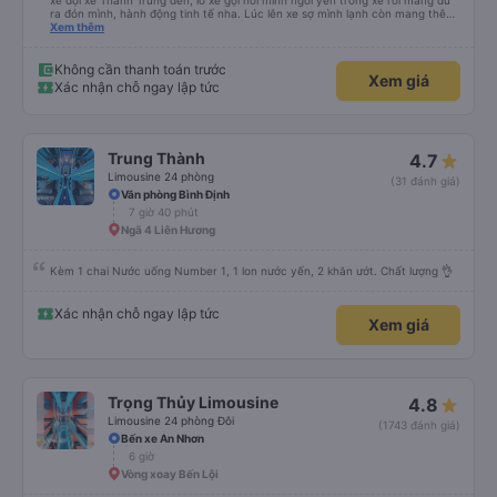
xe đợi xe Thành Trung đến, lơ xe gọi nói mình ngồi yên trong xe rồi mang dù
ra đón mình, hành động tinh tế nha. Lúc lên xe sợ mình lạnh còn mang thêm
cho mình cái chăn bông, lúc xuống xe lần nào cũng v, đều book grap, be chở
Xem thêm
mình đến tận nơi luôn, siêu nhiệt tình. Mình đi rất nhiều nhà xe tuyết Khánh
Hoà - SG rồi nhưng nhà xe này là có trải nghiệm tốt nhất, mình mua vé cho
bố mẹ đi, bố mẹ khen không hết lời. Cảm ơn nhà xe Thành Trung nhiều
Không cần thanh toán trước
Xem giá
Xác nhận chỗ ngay lập tức
Trung Thành
4.7
Limousine 24 phòng
(31 đánh giá)
Văn phòng Bình Định
7 giờ 40 phút
Ngã 4 Liên Hương
Kèm 1 chai Nước uống Number 1, 1 lon nước yến, 2 khăn ướt. Chất lượng 👌
Xác nhận chỗ ngay lập tức
Xem giá
Trọng Thủy Limousine
4.8
Limousine 24 phòng Đôi
(1743 đánh giá)
Bến xe An Nhơn
6 giờ
Vòng xoay Bến Lội