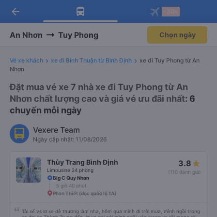
arrow_back
Tải app Vexere ngay!
Tải app Vexere
-30k
Mở app
Mở app
Nhận ưu đãi thành viên độc
-30k/ghế khi đặt vé máy bay qua
quyền
app
An Nhơn
Tuy Phong
Chọn ngày
Vé xe khách
xe đi Bình Thuận từ Bình Định
xe đi Tuy Phong từ An
Nhơn
Đặt mua vé xe 7 nhà xe đi Tuy Phong từ An
Nhơn chất lượng cao và giá vé ưu đãi nhất
: 6
chuyến mỗi ngày
Vexere Team
Ngày cập nhật: 11/08/2026
Thùy Trang Bình Định
3.8
Limousine 24 phòng
(110 đánh giá)
Big C Quy Nhơn
5 giờ 40 phút
Phan Thiết (dọc quốc lộ 1A)
Tài xế vs lơ xe dễ thương lắm nha, hôm qua mình đi trời mưa, mình ngồi trong