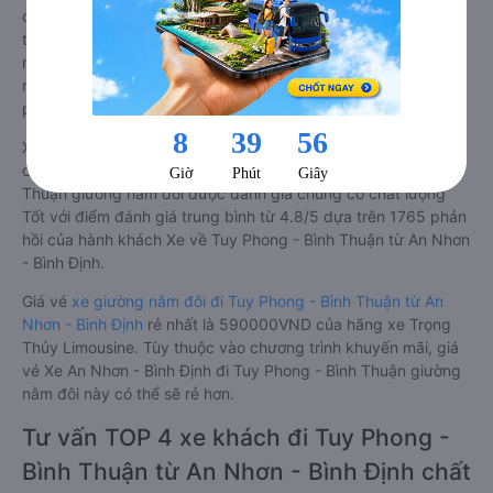
chất lượng dịch vụ vận tải. So với xe giường nằm thông
thường, xe giường nằm đôi đi Tuy Phong - Bình Thuận có
nhiều ưu điểm và tiện nghi vượt trội. Màn hình LCD với hàng
nghìn bộ phim giải trí, wifi, và nước uống và chăn đắp miễn
phí phục vụ hành khách suốt hành trình.
Xe An Nhơn - Bình Định Tuy Phong - Bình Thuận giường nằm
đôi tốt nhất: Xe từ An Nhơn - Bình Định đi Tuy Phong - Bình
Thuận giường nằm đôi được đánh giá chung có chất lượng
Tốt với điểm đánh giá trung bình từ 4.8/5 dựa trên 1765 phản
hồi của hành khách Xe về Tuy Phong - Bình Thuận từ An Nhơn
- Bình Định.
Giá vé
xe giường nằm đôi đi Tuy Phong - Bình Thuận từ An
Nhơn - Bình Định
rẻ nhất là 590000VND của hãng xe Trọng
Thủy Limousine. Tùy thuộc vào chương trình khuyến mãi, giá
vé Xe An Nhơn - Bình Định đi Tuy Phong - Bình Thuận giường
nằm đôi này có thể sẽ rẻ hơn.
Tư vấn TOP 4 xe khách đi Tuy Phong -
Bình Thuận từ An Nhơn - Bình Định chất