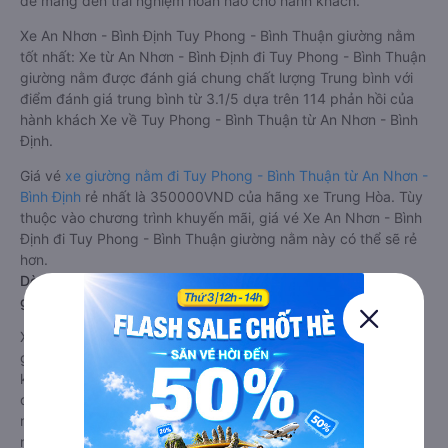
để mang đến trải nghiệm hoàn hảo cho hành khách.
Xe An Nhơn - Bình Định Tuy Phong - Bình Thuận giường nằm
tốt nhất: Xe từ An Nhơn - Bình Định đi Tuy Phong - Bình Thuận
giường nằm được đánh giá chung chất lượng Trung bình với
điểm đánh giá trung bình từ 3.1/5 dựa trên 114 phản hồi của
hành khách Xe về Tuy Phong - Bình Thuận từ An Nhơn - Bình
Định.
Giá vé
xe giường nằm đi Tuy Phong - Bình Thuận từ An Nhơn -
Bình Định
rẻ nhất là 350000VND của hãng xe Trung Hòa. Tùy
thuộc vào chương trình khuyến mãi, giá vé Xe An Nhơn - Bình
Định đi Tuy Phong - Bình Thuận giường nằm này có thể sẽ rẻ
hơn.
Dòng xe đi Tuy Phong - Bình Thuận từ An Nhơn - Bình Định
giường nằm đôi: Riêng tư, đầy đủ tiện nghi
Xe khách đi Tuy Phong - Bình Thuận từ An Nhơn - Bình Định
giường nằm đôi là loại xe đặc biệt. Với mỗi giường được thiết
kế như một phòng ngủ khách sạn sang trọng, hiện đại. Đây là
dòng xe giường nằm cho cặp đôi đi Tuy Phong - Bình Thuận
mới xuất hiện tại Việt Nam. Loại xe giường nằm đôi ra đời
nhằm đáp ứng yêu cầu ngày càng cao của khách hàng về