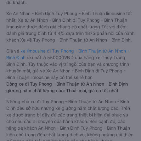
du khách.
Xe An Nhơn - Bình Định Tuy Phong - Bình Thuận limousine tốt
nhất: Xe từ An Nhơn - Bình Định đi Tuy Phong - Bình Thuận
limousine được đánh giá chung có chất lượng Tốt với điểm
đánh giá trung bình từ 4.4/5 dựa trên 1875 phản hồi của hành
khách Xe về Tuy Phong - Bình Thuận từ An Nhơn - Bình Định.
Giá vé
xe limousine đi Tuy Phong - Bình Thuận từ An Nhơn -
Bình Định
rẻ nhất là 550000VND của hãng xe Thùy Trang
Bình Định. Tùy thuộc vào vị trí ngồi của bạn và chương trình
khuyến mãi, giá vé Xe An Nhơn - Bình Định đi Tuy Phong -
Bình Thuận limousine này có thể sẽ rẻ hơn
Dòng xe đi Tuy Phong - Bình Thuận từ An Nhơn - Bình Định
giường nằm chất lượng cao: Thoải mái, giá cả tốt nhất
Những nhà xe đi Tuy Phong - Bình Thuận từ An Nhơn - Bình
Định đều sở hữu những xe giường nằm chất lượng cao. Trên
xe được trang bị đầy đủ các trang thiết bị hiện đại phục vụ
cho nhu cầu di chuyển của hành khách. Bên cạnh đó, các
hãng xe khách An Nhơn - Bình Định Tuy Phong - Bình Thuận
luôn chú trọng đến chất lượng dịch vụ, không ngừng cải thiện