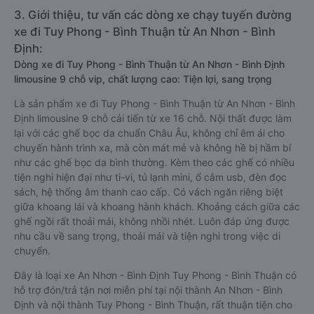
3. Giới thiệu, tư vấn các dòng xe chạy tuyến đường
xe đi Tuy Phong - Bình Thuận từ An Nhơn - Bình
Định:
Dòng xe đi Tuy Phong - Bình Thuận từ An Nhơn - Bình Định
limousine 9 chỗ vip, chất lượng cao: Tiện lợi, sang trọng
Là sản phẩm xe đi Tuy Phong - Bình Thuận từ An Nhơn - Bình
Định limousine 9 chỗ cải tiến từ xe 16 chỗ. Nội thất được làm
lại với các ghế bọc da chuẩn Châu Âu, không chỉ êm ái cho
chuyến hành trình xa, mà còn mát mẻ và không hề bị hầm bí
như các ghế bọc da bình thường. Kèm theo các ghế có nhiều
tiện nghi hiện đại như ti-vi, tủ lạnh mini, ổ cắm usb, đèn đọc
sách, hệ thống âm thanh cao cấp. Có vách ngăn riêng biệt
giữa khoang lái và khoang hành khách. Khoảng cách giữa các
ghế ngồi rất thoải mái, không nhồi nhét. Luôn đáp ứng được
nhu cầu về sang trọng, thoải mái và tiện nghi trong việc di
chuyển.
Đây là loại xe An Nhơn - Bình Định Tuy Phong - Bình Thuận có
hỗ trợ đón/trả tận nơi miễn phí tại nội thành An Nhơn - Bình
Định và nội thành Tuy Phong - Bình Thuận, rất thuận tiện cho