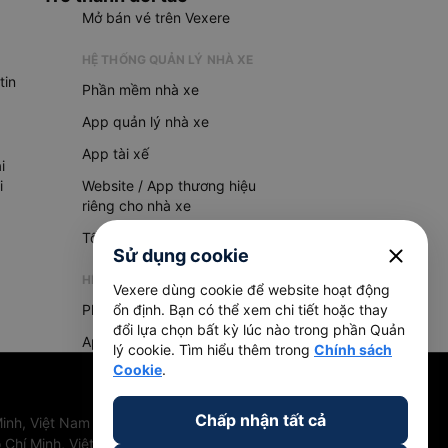
Mở bán vé trên Vexere
HỆ THỐNG QUẢN LÝ NHÀ XE
tin
Phần mềm nhà xe
App quản lý nhà xe
App tài xế
i
i
Website / App thương hiệu
riêng cho nhà xe
Tổng đài AI
close
Sử dụng cookie
HỆ THỐNG QUẢN LÝ HÀNG HOÁ
Vexere dùng cookie để website hoạt động
Phần mềm quản lý hàng hoá
ổn định. Bạn có thể xem chi tiết hoặc thay
đổi lựa chọn bất kỳ lúc nào trong phần Quản
App quản lý hàng hoá
lý cookie. Tìm hiểu thêm trong
Chính sách
Cookie
.
Chấp nhận tất cả
inh, Việt Nam
 Chí Minh, Việt Nam