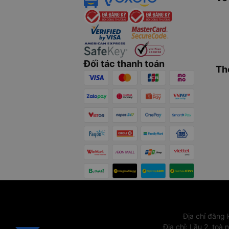
Đối tác thanh toán
Th
Địa chỉ đăng
Địa chỉ
:
Lầu 2, toà 