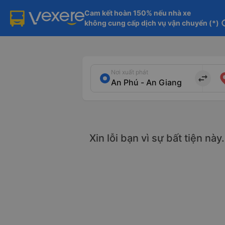
Cam kết hoàn 150% nếu nhà xe

không cung cấp dịch vụ vận chuyển (*)
in
Nơi xuất phát
import_export
Xin lỗi bạn vì sự bất tiện nà