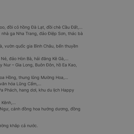
o, đồi cỏ hồng Đà Lạt, đồi chè Cầu Đất,...
 nhà ga Nha Trang, đảo Điệp Sơn, thác bà
à, vườn quốc gia Bình Châu, bến thuyền
 Né, đảo Hòn Bà, hải đăng Kê Gà,...
y Nur – Gia Long, Buôn Đôn, hồ Ea Kao,
Hoa Hồng, thung lũng Mường Hoa,...
văn hóa Lũng Cẩm,...
a Phách, hang dơi, khu du lịch Happy
 Kênh,...
n Ngư, cánh đồng hoa hướng dương, đồng
đường khắp cả nước.