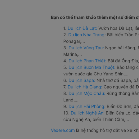
Bạn có thể tham khảo thêm một số điểm đế
1.
Du lịch Đà Lạt:
Vườn hoa Đà Lạt, là
2.
Du lịch Nha Trang:
Bãi biển Trần 
Ponagar,...
3.
Du lịch Vũng Tàu:
Ngọn hải đăng, 
Marina,...
4.
Du lịch Phan Thiết:
Bãi đá Ông Địa,
5.
Du lịch Buôn Ma Thuột:
Bảo tàng c
vườn quốc gia Chư Yang Shin,...
6.
Du lịch Sapa:
Nhà thờ đá Sapa, bả
7.
Du lịch Hà Giang:
Cao nguyên đá Đồ
8.
Du lịch Mộc Châu:
Rừng thông Bản 
Land,...
9.
Du lịch Hải Phòng:
Biển Đồ Sơn, đả
10.
Du lịch Nghệ An:
Biển Cửa Lò, đ
cừu Nghệ An, biển Thiên Cầm,...
Vexere.com
là hệ thống hỗ trợ đặt vé xe k