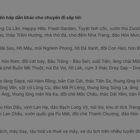
n hấp dẫn khác cho chuyến đi sắp tới:
ng Cù Lần, Happy Hills, Fresh Garden, Tuyệt tình cốc, vườn thú Zoodo
Phú, tháp Trầm Hương, nhà thờ đá, chợ đêm Nha Trang, đảo Hòn Mun,
Bãi Sau, Hồ Mây, mũi Nghinh Phong, hồ Đá Xanh, đồi Con Heo, hòn B
 hòn Rơm, đồi cát bay, Bàu Trắng - Bàu Sen, suối Tiên, làng chài Mũi
à phê Buôn Mê Thuột, núi Đá Voi, hồ Lắk, cụm 3 thác Dray Sap – Dra
o tàng Sapa, núi Hàm Rồng, bản Cát Cát, thác Tiên Sa, thung lũng 
ng Văn, cột cờ Lũng Cú, đèo Mã Pí Lèng, thung lũng Sủng Là, làng 
Áng, thung lũng mận Nà Ka, đồi chè Mộc Châu, thác Dải Yếm, bản P
o Hòn Dấu, vịnh Lan Hạ, đảo Bạch Long Vỹ, núi Voi, khu di tích Tràng
ảo Lan Châu, vườn quốc gia Pù Mát, đồi chè Thanh Chương, đảo Hò
hách, máy bay, tàu hoả và thuê xe máy, xe du lịch trên nhiều tuyến 