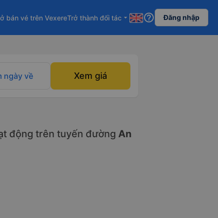
help_outline
Đăng nhập
ở bán vé trên Vexere
Trở thành đối tác
arrow_drop_down
Xem giá
 ngày về
t động trên tuyến đường
An