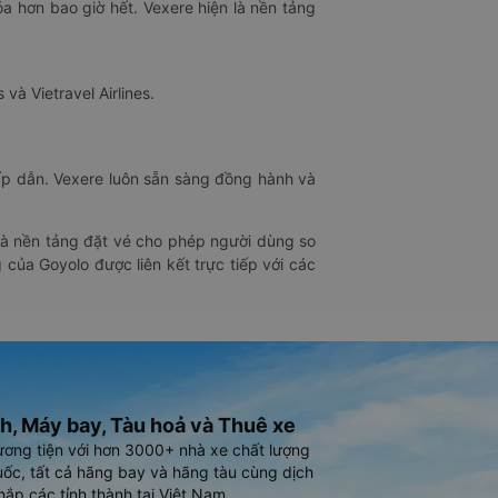
óa hơn bao giờ hết. Vexere hiện là nền tảng
 và Vietravel Airlines.
hấp dẫn. Vexere luôn sẵn sàng đồng hành và
 là nền tảng đặt vé cho phép người dùng so
 của Goyolo được liên kết trực tiếp với các
h, Máy bay, Tàu hoả và Thuê xe
ương tiện với hơn 3000+ nhà xe chất lượng
ốc, tất cả hãng bay và hãng tàu cùng dịch
hắp các tỉnh thành tại Việt Nam.