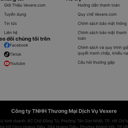
Giới Thiệu Vexere.com
Hướng dẫn thanh toán
Tuyển dụng
Quy chế Vexere.com
Tin tức
Chính sách bảo mật thông 
Liên hệ
Chính sách bảo mật thanh
eo dõi chúng tôi trên
toán
Facebook
Chính sách và quy trình giả
quyết tranh chấp, khiếu nạ
Tiktok
Câu hỏi thường gặp
Youtube
Công ty TNHH Thương Mại Dịch Vụ Vexere
 ký kinh doanh: 8C Chữ Đồng Tử, Phường Tân Sơn Nhất, TP. Hồ Chí M
nhà H3 Circo Hoàng Diệu, 384 Hoàng Diệu, Phường Khánh Hội, TP Hồ