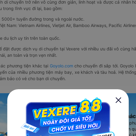
nh di chuyển trở nên vô cùng đơn giản, linh hoạt và được cá nhân h
 trong lĩnh vực đi lại, bao gồm:
n 5000+ tuyến đường trong và ngoài nước.
ệt Nam: Vietnam Airlines, Vietjet Air, Bamboo Airways, Pacific Airlines
 du lịch uy tín trên toàn quốc.
thể đặt được dịch vụ di chuyển tại Vexere với nhiều ưu đãi vô cùng 
i, an toàn và trọn vẹn nhất.
ác phương tiện khác tại
Goyolo.com
cho chuyến đi sắp tới. Goyolo
huyển của nhiều phương tiện máy bay, xe khách và tàu hoả. Hệ thống
đảm bảo có vé cho bạn di chuyển.
Ứng dụng đặt vé Xe khác
Vexere - ứng dụng đặt vé đa ph
cao, 5000+ tuyến đường toàn qu
vụ thuê xe máy, xe du lịch phủ k