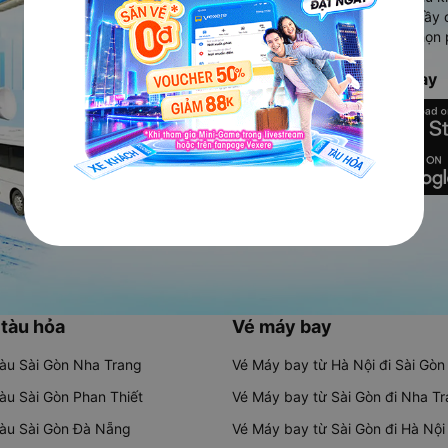
Ứng dụng hiển thị thông tin đầy 
người dùng so sánh và lựa chọn 
chóng và phù hợp nhất.
Tải ứng dụng Vexere ngay
 tàu hỏa
Vé máy bay
tàu Sài Gòn Nha Trang
Vé Máy bay từ Hà Nội đi Sài Gòn
tàu Sài Gòn Phan Thiết
Vé Máy bay từ Sài Gòn đi Nha T
tàu Sài Gòn Đà Nẵng
Vé Máy bay từ Sài Gòn đi Hà Nội