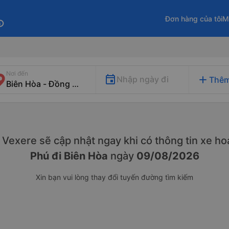
Đơn hàng của tôi
M
fo
Nơi đến
add
Nhập ngày đi
Thêm
y. Vexere sẽ cập nhật ngay khi có thông tin xe
hoạ
Phú đi Biên Hòa
ngày
09/08/2026
Xin bạn vui lòng thay đổi tuyến đường tìm kiếm