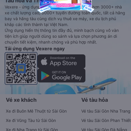
Tàu hoả và Thuê xe
Vexere - ứng dụng đặt vé đa phương tiện với hơn 3000+ nhà
xe chất lượng cao, 5000+ tuyến đường toàn quốc, tất cả hãng
bay và hãng tàu cùng dịch vụ thuê xe máy, xe du lịch phủ
khắp các tỉnh thành tại Việt Nam.
Ứng dụng hiển thị thông tin đầy đủ, minh bạch cùng vô vàn
tiện ích giúp người dùng so sánh và lựa chọn phương án di
chuyển tiết kiệm, nhanh chóng và phù hợp nhất.
Tải ứng dụng Vexere ngay
Vé xe khách
Vé tàu hỏa
Xe đi Buôn Mê Thuột từ Sài Gòn
Vé tàu Sài Gòn Nha Trang
Xe đi Vũng Tàu từ Sài Gòn
Vé tàu Sài Gòn Phan Thiết
Xe đi Nha Trang từ Sài Gòn
Vé tàu Sài Gòn Đà Nẵng