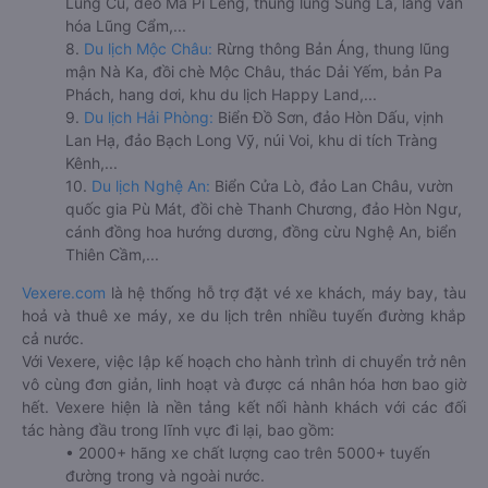
Lũng Cú, đèo Mã Pí Lèng, thung lũng Sủng Là, làng văn
hóa Lũng Cẩm,...
8.
Du lịch Mộc Châu:
Rừng thông Bản Áng, thung lũng
mận Nà Ka, đồi chè Mộc Châu, thác Dải Yếm, bản Pa
Phách, hang dơi, khu du lịch Happy Land,...
9.
Du lịch Hải Phòng:
Biển Đồ Sơn, đảo Hòn Dấu, vịnh
Lan Hạ, đảo Bạch Long Vỹ, núi Voi, khu di tích Tràng
Kênh,...
10.
Du lịch Nghệ An:
Biển Cửa Lò, đảo Lan Châu, vườn
quốc gia Pù Mát, đồi chè Thanh Chương, đảo Hòn Ngư,
cánh đồng hoa hướng dương, đồng cừu Nghệ An, biển
Thiên Cầm,...
Vexere.com
là hệ thống hỗ trợ đặt vé xe khách, máy bay, tàu
hoả và thuê xe máy, xe du lịch trên nhiều tuyến đường khắp
cả nước.
Với Vexere, việc lập kế hoạch cho hành trình di chuyển trở nên
vô cùng đơn giản, linh hoạt và được cá nhân hóa hơn bao giờ
hết. Vexere hiện là nền tảng kết nối hành khách với các đối
tác hàng đầu trong lĩnh vực đi lại, bao gồm:
• 2000+ hãng xe chất lượng cao trên 5000+ tuyến
đường trong và ngoài nước.