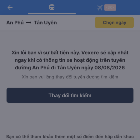
arrow_back
Tải app Vexere ngay!
Tải app Vexere
-30k
Mở app
Mở app
Nhận ưu đãi thành viên độc
-30k/ghế khi đặt vé máy bay qua
quyền
app
An Phú
Tân Uyên
Chọn ngày
Xin lỗi bạn vì sự bất tiện này. Vexere sẽ cập nhật
ngay khi có thông tin xe hoạt động trên tuyến
đường An Phú đi Tân Uyên ngày 08/08/2026
Xin bạn vui lòng thay đổi tuyến đường tìm kiếm
Thay đổi tìm kiếm
Bạn có thể tham khảo thêm một số điểm đến hấp dẫn khác