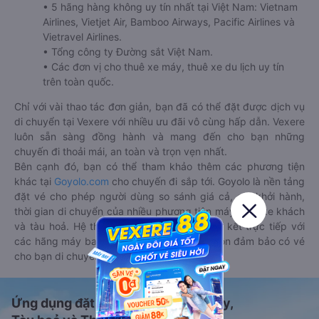
• 5 hãng hàng không uy tín nhất tại Việt Nam: Vietnam
Airlines, Vietjet Air, Bamboo Airways, Pacific Airlines và
Vietravel Airlines.
• Tổng công ty Đường sắt Việt Nam.
• Các đơn vị cho thuê xe máy, thuê xe du lịch uy tín
trên toàn quốc.
Chỉ với vài thao tác đơn giản, bạn đã có thể đặt được dịch vụ
di chuyển tại Vexere với nhiều ưu đãi vô cùng hấp dẫn. Vexere
luôn sẵn sàng đồng hành và mang đến cho bạn những
chuyến đi thoải mái, an toàn và trọn vẹn nhất.
Bên cạnh đó, bạn có thể tham khảo thêm các phương tiện
khác tại
Goyolo.com
cho chuyến đi sắp tới. Goyolo là nền tảng
đặt vé cho phép người dùng so sánh giá cả, giờ khởi hành,
thời gian di chuyển của nhiều phương tiện máy bay, xe khách
và tàu hoả. Hệ thống của Goyolo được liên kết trực tiếp với
các hãng máy bay, xe khách và tàu hoả, luôn đảm bảo có vé
cho bạn di chuyển.
Ứng dụng đặt vé Xe khách, Máy bay,