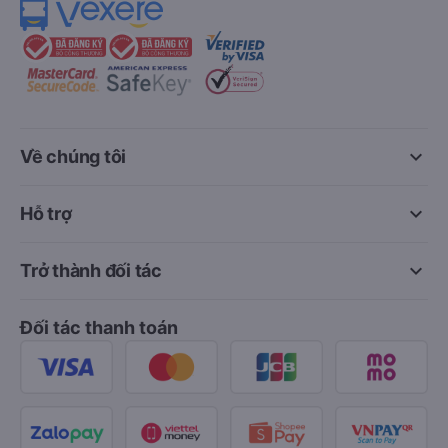
keyboard_arrow_down
Về chúng tôi
keyboard_arrow_down
Hỗ trợ
keyboard_arrow_down
Trở thành đối tác
Đối tác thanh toán