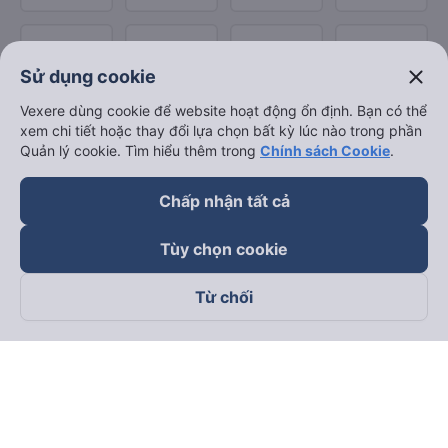
close
Sử dụng cookie
Vexere dùng cookie để website hoạt động ổn định. Bạn có thể
xem chi tiết hoặc thay đổi lựa chọn bất kỳ lúc nào trong phần
Quản lý cookie. Tìm hiểu thêm trong
Chính sách Cookie
.
Chấp nhận tất cả
Tùy chọn cookie
Từ chối
Theo dõi chúng tôi trên
Facebook
Tiktok
Youtube
Công ty TNHH Thương Mại Dịch Vụ Vexere