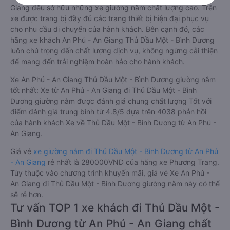
Giang đều sở hữu những xe giường nằm chất lượng cao. Trên
xe được trang bị đầy đủ các trang thiết bị hiện đại phục vụ
cho nhu cầu di chuyển của hành khách. Bên cạnh đó, các
hãng xe khách An Phú - An Giang Thủ Dầu Một - Bình Dương
luôn chú trọng đến chất lượng dịch vụ, không ngừng cải thiện
để mang đến trải nghiệm hoàn hảo cho hành khách.
Xe An Phú - An Giang Thủ Dầu Một - Bình Dương giường nằm
tốt nhất: Xe từ An Phú - An Giang đi Thủ Dầu Một - Bình
Dương giường nằm được đánh giá chung chất lượng Tốt với
điểm đánh giá trung bình từ 4.8/5 dựa trên 4038 phản hồi
của hành khách Xe về Thủ Dầu Một - Bình Dương từ An Phú -
An Giang.
Giá vé
xe giường nằm đi Thủ Dầu Một - Bình Dương từ An Phú
- An Giang
rẻ nhất là 280000VND của hãng xe Phương Trang.
Tùy thuộc vào chương trình khuyến mãi, giá vé Xe An Phú -
An Giang đi Thủ Dầu Một - Bình Dương giường nằm này có thể
sẽ rẻ hơn.
Tư vấn TOP 1 xe khách đi Thủ Dầu Một -
Bình Dương từ An Phú - An Giang chất