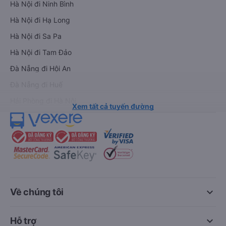
Hà Nội đi Ninh Bình
Hà Nội đi Hạ Long
Hà Nội đi Sa Pa
Hà Nội đi Tam Đảo
Đà Nẵng đi Hội An
Đà Nẵng đi Huế
Hải Phòng đi Hà Nội
Xem tất cả tuyến đường
keyboard_arrow_down
Về chúng tôi
keyboard_arrow_down
Hỗ trợ