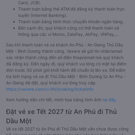
Card, JCB).
Thanh toán bằng thẻ ATM đã đăng ký thanh toán trực
tuyến (Internet Banking).
Thanh toán bằng hình thức chuyển khoản ngân hàng.
Bên cạnh đó, quý khách cũng có thể thanh toán vé
thông qua các ví Momo, ZaloPay, AirPay, VNPay,…
Sau khi thanh toán vé xe khách An Phú - An Giang Thủ Dầu
Một - Bình Dương thành công, Vexere sẽ gửi tin nhắn/email
xác nhận thành công đến số điện thoại/email mà quý khách
đã đăng ký. Đến ngày đi, quý khách vui lòng có mặt tại điểm
đón trước 30 phút giờ khởi hành để chuẩn bị lên xe. Để kiểm
tra tình trạng vé xe đi Thủ Dầu Một - Bình Dương từ An Phú -
An Giang đã đặt, quý khách vui lòng truy cập
https://vexere.com/vi-VN/booking/ticketinfo
Xem hướng dẫn chi tiết, minh họa bằng hình ảnh
tại đây.
Đặt vé xe Tết 2027 từ An Phú đi Thủ
Dầu Một
Vé xe tết 2027 từ An Phú đi Thủ Dầu Một vẫn chưa được công