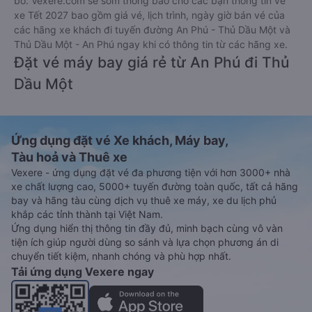
bố. Vexere.com sẽ sớm thông báo cho các bạn thông tin vé
xe Tết 2027 bao gồm giá vé, lịch trình, ngày giờ bán vé của
các hãng xe khách đi tuyến đường An Phú - Thủ Dầu Một và
Thủ Dầu Một - An Phú ngay khi có thông tin từ các hãng xe.
Đặt vé máy bay giá rẻ từ An Phú đi Thủ
Dầu Một
Ứng dụng đặt vé Xe khách, Máy bay,
Tàu hoả và Thuê xe
Vexere - ứng dụng đặt vé đa phương tiện với hơn 3000+ nhà
xe chất lượng cao, 5000+ tuyến đường toàn quốc, tất cả hãng
bay và hãng tàu cùng dịch vụ thuê xe máy, xe du lịch phủ
khắp các tỉnh thành tại Việt Nam.
Ứng dụng hiển thị thông tin đầy đủ, minh bạch cùng vô vàn
tiện ích giúp người dùng so sánh và lựa chọn phương án di
chuyển tiết kiệm, nhanh chóng và phù hợp nhất.
Tải ứng dụng Vexere ngay