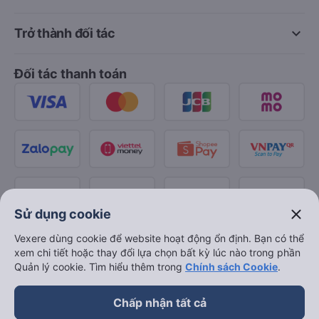
keyboard_arrow_down
Trở thành đối tác
Đối tác thanh toán
close
Sử dụng cookie
Vexere dùng cookie để website hoạt động ổn định. Bạn có thể
xem chi tiết hoặc thay đổi lựa chọn bất kỳ lúc nào trong phần
Quản lý cookie. Tìm hiểu thêm trong
Chính sách Cookie
.
Chấp nhận tất cả