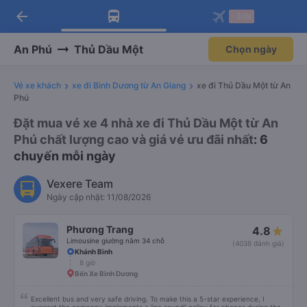
arrow_back
Tải app Vexere ngay!
Tải app Vexere
-30k
Mở app
Mở app
Nhận ưu đãi thành viên độc
-30k/ghế khi đặt vé máy bay qua
quyền
app
An Phú
Thủ Dầu Một
Chọn ngày
Vé xe khách
xe đi Bình Dương từ An Giang
xe đi Thủ Dầu Một từ An
Phú
Đặt mua vé xe 4 nhà xe đi Thủ Dầu Một từ An
Phú chất lượng cao và giá vé ưu đãi nhất
: 6
chuyến mỗi ngày
Vexere Team
Ngày cập nhật: 11/08/2026
Phương Trang
4.8
Limousine giường nằm 34 chỗ
(4038 đánh giá)
Khánh Bình
8 giờ
Bến Xe Bình Dương
Excellent bus and very safe driving. To make this a 5-star experience, I