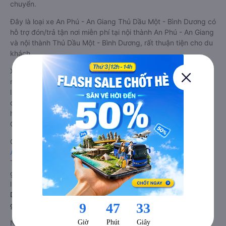
chuyển.
Đây là loại xe An Phú - An Giang Thủ Dầu Một - Bình Dương có
hỗ trợ đón/trả tận nơi miễn phí tại nội thành An Phú - An Giang
và nội thành Thủ Dầu Một - Bình Dương, rất thuận tiện cho du
khách.
Xe An Phú - An Giang Thủ Dầu Một - Bình Dương limousine tốt
nhất: Xe từ An Phú - An Giang đi Thủ Dầu Một - Bình Dương
limousine được đánh giá chung có chất lượng Tốt với điểm
đánh giá trung bình từ 4.8/5 dựa trên 4038 phản hồi của
hành khách Xe về Thủ Dầu Một - Bình Dương từ An Phú - An
Giang.
Giá vé
xe limousine đi Thủ Dầu Một - Bình Dương từ An Phú -
An Giang
rẻ nhất là 280000VND của hãng xe Phương Trang.
Tùy thuộc vào vị trí ngồi của bạn và chương trình khuyến mãi,
giá vé Xe An Phú - An Giang đi Thủ Dầu Một - Bình Dương
limousine này có thể sẽ rẻ hơn
Dòng xe đi Thủ Dầu Một - Bình Dương từ An Phú - An Giang
giường nằm chất lượng cao: Thoải mái, giá cả tốt nhất
Những nhà xe đi Thủ Dầu Một - Bình Dương từ An Phú - An