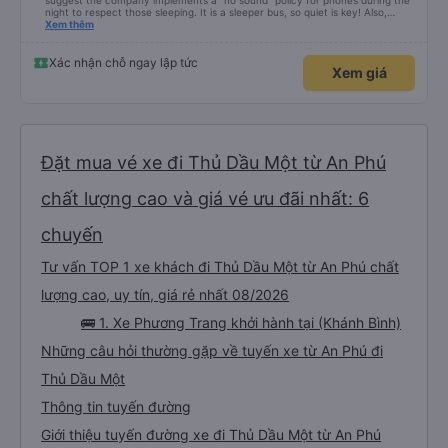
suggest the company implements a "no sound" policy for phones during the
night to respect those sleeping. It is a sleeper bus, so quiet is key! Also,
please display the Wi-Fi password clearly inside the cabin for convenience. I
Xem thêm
would definitely ride with them again! -------------- ​ Xe chất lượng tốt và
tài xế lái xe rất an toàn. Để dịch vụ hoàn hảo hơn, tôi góp ý nhà xe nên có
quy định rõ ràng về việc giữ im lặng (tắt âm thanh điện thoại) vào ban đêm
Xác nhận chỗ ngay lập tức
Xem giá
để tránh làm phiền hành khách khác ngủ. Ngoài ra, nhà xe nên dán sẵn mật
khẩu Wi-Fi trong xe để hành khách dễ dàng sử dụng. Tôi vẫn sẽ tiếp tục ủng
hộ nhà xe trong tương lai!
Đặt mua vé xe đi Thủ Dầu Một từ An Phú
chất lượng cao và giá vé ưu đãi nhất: 6
chuyến
Tư vấn TOP 1 xe khách đi Thủ Dầu Một từ An Phú chất
lượng cao, uy tín, giá rẻ nhất 08/2026
🚌 1. Xe Phương Trang khởi hành tại (Khánh Bình)
Những câu hỏi thường gặp về tuyến xe từ An Phú đi
Thủ Dầu Một
Thông tin tuyến đường
Giới thiệu tuyến đường xe đi Thủ Dầu Một từ An Phú