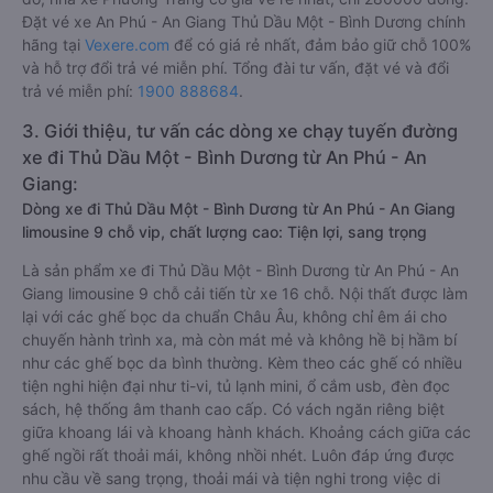
Đặt vé xe An Phú - An Giang Thủ Dầu Một - Bình Dương chính
hãng tại
Vexere.com
để có giá rẻ nhất, đảm bảo giữ chỗ 100%
và hỗ trợ đổi trả vé miễn phí. Tổng đài tư vấn, đặt vé và đổi
trả vé miễn phí:
1900 888684
.
3. Giới thiệu, tư vấn các dòng xe chạy tuyến đường
xe đi Thủ Dầu Một - Bình Dương từ An Phú - An
Giang:
Dòng xe đi Thủ Dầu Một - Bình Dương từ An Phú - An Giang
limousine 9 chỗ vip, chất lượng cao: Tiện lợi, sang trọng
Là sản phẩm xe đi Thủ Dầu Một - Bình Dương từ An Phú - An
Giang limousine 9 chỗ cải tiến từ xe 16 chỗ. Nội thất được làm
lại với các ghế bọc da chuẩn Châu Âu, không chỉ êm ái cho
chuyến hành trình xa, mà còn mát mẻ và không hề bị hầm bí
như các ghế bọc da bình thường. Kèm theo các ghế có nhiều
tiện nghi hiện đại như ti-vi, tủ lạnh mini, ổ cắm usb, đèn đọc
sách, hệ thống âm thanh cao cấp. Có vách ngăn riêng biệt
giữa khoang lái và khoang hành khách. Khoảng cách giữa các
ghế ngồi rất thoải mái, không nhồi nhét. Luôn đáp ứng được
nhu cầu về sang trọng, thoải mái và tiện nghi trong việc di