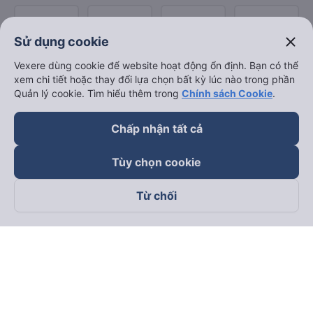
close
Sử dụng cookie
Vexere dùng cookie để website hoạt động ổn định. Bạn có thể
xem chi tiết hoặc thay đổi lựa chọn bất kỳ lúc nào trong phần
Quản lý cookie. Tìm hiểu thêm trong
Chính sách Cookie
.
Chấp nhận tất cả
Tùy chọn cookie
Từ chối
Theo dõi chúng tôi trên
Facebook
Tiktok
Youtube
Công ty TNHH Thương Mại Dịch Vụ Vexere
Địa chỉ đăng ký kinh doanh: 8C Chữ Đồng Tử, Phường Tân