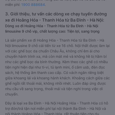
miễn phí:
1900 888684
.
3. Giới thiệu, tư vấn các dòng xe chạy tuyến đường
xe đi Hoằng Hóa - Thanh Hóa từ Ba Đình - Hà Nội:
Dòng xe đi Hoằng Hóa - Thanh Hóa từ Ba Đình - Hà Nội
limousine 9 chỗ vip, chất lượng cao: Tiện lợi, sang trọng
Là sản phẩm xe đi Hoằng Hóa - Thanh Hóa từ Ba Đình - Hà
Nội limousine 9 chỗ cải tiến từ xe 16 chỗ. Nội thất được làm lại
với các ghế bọc da chuẩn Châu Âu, không chỉ êm ái cho
chuyến hành trình xa, mà còn mát mẻ và không hề bị hầm bí
như các ghế bọc da bình thường. Kèm theo các ghế có nhiều
tiện nghi hiện đại như ti-vi, tủ lạnh mini, ổ cắm usb, đèn đọc
sách, hệ thống âm thanh cao cấp. Có vách ngăn riêng biệt
giữa khoang lái và khoang hành khách. Khoảng cách giữa các
ghế ngồi rất thoải mái, không nhồi nhét. Luôn đáp ứng được
nhu cầu về sang trọng, thoải mái và tiện nghi trong việc di
chuyển.
Đây là loại xe Ba Đình - Hà Nội Hoằng Hóa - Thanh Hóa có hỗ
trợ đón/trả tận nơi miễn phí tại nội thành Ba Đình - Hà Nội và
nội thành Hoằng Hóa - Thanh Hóa, rất thuận tiện cho du