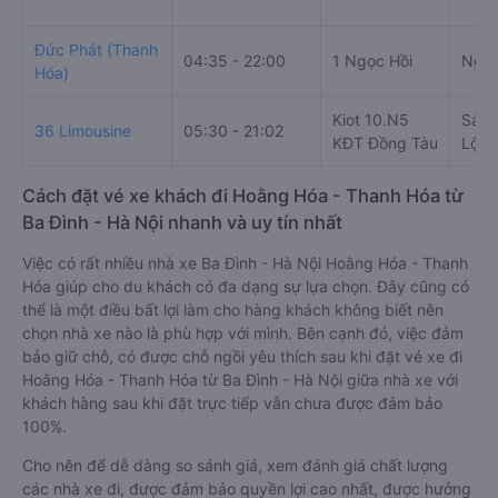
Đức Phát (Thanh
04:35 - 22:00
1 Ngọc Hồi
Nguy
Hóa)
Kiot 10.N5
Sảnh
36 Limousine
05:30 - 21:02
KĐT Đồng Tàu
Lộ L
Cách đặt vé xe khách đi Hoằng Hóa - Thanh Hóa từ
Ba Đình - Hà Nội nhanh và uy tín nhất
Việc có rất nhiều nhà xe Ba Đình - Hà Nội Hoằng Hóa - Thanh
Hóa giúp cho du khách có đa dạng sự lựa chọn. Đây cũng có
thể là một điều bất lợi làm cho hàng khách không biết nên
chọn nhà xe nào là phù hợp với mình. Bên cạnh đó, việc đảm
bảo giữ chỗ, có được chỗ ngồi yêu thích sau khi đặt vé xe đi
Hoằng Hóa - Thanh Hóa từ Ba Đình - Hà Nội giữa nhà xe với
khách hàng sau khi đặt trực tiếp vẫn chưa được đảm bảo
100%.
Cho nên để dễ dàng so sánh giá, xem đánh giá chất lượng
các nhà xe đi, được đảm bảo quyền lợi cao nhất, được hưởng