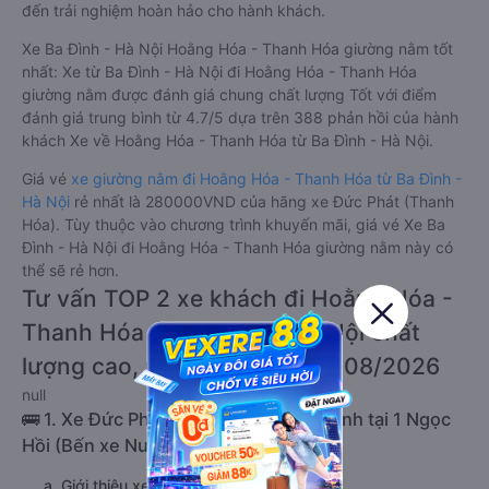
đến trải nghiệm hoàn hảo cho hành khách.
Xe Ba Đình - Hà Nội Hoằng Hóa - Thanh Hóa giường nằm tốt
nhất: Xe từ Ba Đình - Hà Nội đi Hoằng Hóa - Thanh Hóa
giường nằm được đánh giá chung chất lượng Tốt với điểm
đánh giá trung bình từ 4.7/5 dựa trên 388 phản hồi của hành
khách Xe về Hoằng Hóa - Thanh Hóa từ Ba Đình - Hà Nội.
Giá vé
xe giường nằm đi Hoằng Hóa - Thanh Hóa từ Ba Đình -
Hà Nội
rẻ nhất là 280000VND của hãng xe Đức Phát (Thanh
Hóa). Tùy thuộc vào chương trình khuyến mãi, giá vé Xe Ba
Đình - Hà Nội đi Hoằng Hóa - Thanh Hóa giường nằm này có
thể sẽ rẻ hơn.
Tư vấn TOP 2 xe khách đi Hoằng Hóa -
Thanh Hóa từ Ba Đình - Hà Nội chất
lượng cao, uy tín, giá rẻ nhất 08/2026
null
🚌 1. Xe Đức Phát (Thanh Hóa) khởi hành tại 1 Ngọc
Hồi (Bến xe Nước Ngầm)
a. Giới thiệu xe Đức Phát (Thanh Hóa)