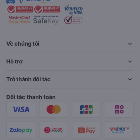
keyboard_arrow_down
Về chúng tôi
keyboard_arrow_down
Hỗ trợ
keyboard_arrow_down
Trở thành đối tác
Đối tác thanh toán