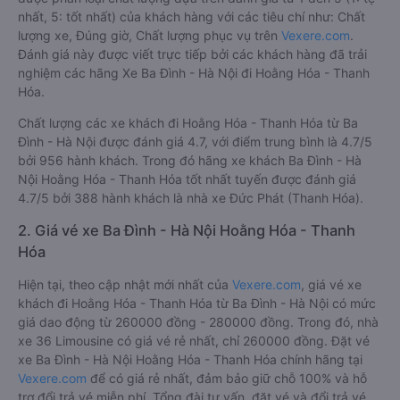
nhất, 5: tốt nhất) của khách hàng với các tiêu chí như: Chất
lượng xe, Đúng giờ, Chất lượng phục vụ trên
Vexere.com
.
Đánh giá này được viết trực tiếp bởi các khách hàng đã trải
nghiệm các hãng Xe Ba Đình - Hà Nội đi Hoằng Hóa - Thanh
Hóa.
Chất lượng các xe khách đi Hoằng Hóa - Thanh Hóa từ Ba
Đình - Hà Nội được đánh giá 4.7, với điểm trung bình là 4.7/5
bởi 956 hành khách. Trong đó hãng xe khách Ba Đình - Hà
Nội Hoằng Hóa - Thanh Hóa tốt nhất tuyến được đánh giá
4.7/5 bởi 388 hành khách là nhà xe Đức Phát (Thanh Hóa).
2. Giá vé xe Ba Đình - Hà Nội Hoằng Hóa - Thanh
Hóa
Hiện tại, theo cập nhật mới nhất của
Vexere.com
, giá vé xe
khách đi Hoằng Hóa - Thanh Hóa từ Ba Đình - Hà Nội có mức
giá dao động từ 260000 đồng - 280000 đồng. Trong đó, nhà
xe 36 Limousine có giá vé rẻ nhất, chỉ 260000 đồng. Đặt vé
xe Ba Đình - Hà Nội Hoằng Hóa - Thanh Hóa chính hãng tại
Vexere.com
để có giá rẻ nhất, đảm bảo giữ chỗ 100% và hỗ
trợ đổi trả vé miễn phí. Tổng đài tư vấn, đặt vé và đổi trả vé