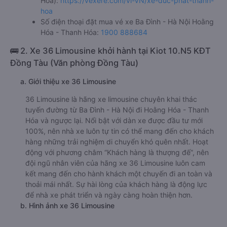
Hóa):
https://vexere.com/vi-VN/xe-duc-phat-thanh-
hoa
Số điện thoại đặt mua vé xe Ba Đình - Hà Nội Hoằng
Hóa - Thanh Hóa:
1900 888684
🚌 2. Xe 36 Limousine khởi hành tại Kiot 10.N5 KĐT
Đồng Tàu (Văn phòng Đồng Tàu)
a. Giới thiệu xe 36 Limousine
36 Limousine là hãng xe limousine chuyên khai thác
tuyến đường từ Ba Đình - Hà Nội đi Hoằng Hóa - Thanh
Hóa và ngược lại. Nổi bật với dàn xe được đầu tư mới
100%, nên nhà xe luôn tự tin có thể mang đến cho khách
hàng những trải nghiệm di chuyển khó quên nhất. Hoạt
động với phương châm “Khách hàng là thượng đế”, nên
đội ngũ nhân viên của hãng xe 36 Limousine luôn cam
kết mang đến cho hành khách một chuyến đi an toàn và
thoải mái nhất. Sự hài lòng của khách hàng là động lực
để nhà xe phát triển và ngày càng hoàn thiện hơn.
b. Hình ảnh xe 36 Limousine