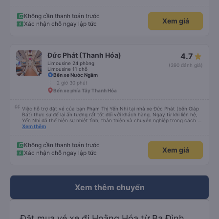
Không cần thanh toán trước
Xem giá
Xác nhận chỗ ngay lập tức
Đức Phát (Thanh Hóa)
4.7
Limousine 24 phòng
(390 đánh giá)
Limousine 11 chỗ
Bến xe Nước Ngầm
2 giờ 30 phút
Bến xe phía Tây Thanh Hóa
Việc hỗ trợ đặt vé của bạn Phạm Thị Yến Nhi tại nhà xe Đức Phát (bến Giáp
Bát) thực sự để lại ấn tượng rất tốt đối với khách hàng. Ngay từ khi liên hệ,
Yến Nhi đã thể hiện sự nhiệt tình, thân thiện và chuyên nghiệp trong cách tư
vấn. Mọi thắc mắc đều được giải đáp rõ ràng, nhanh chóng, giúp khách hàng
Xem thêm
dễ dàng lựa chọn chuyến xe phù hợp với nhu cầu của mình. Không chỉ dừng
lại ở việc cung cấp thông tin, Yến Nhi còn chủ động hỗ trợ trong suốt quá
trình đặt vé, từ việc giữ chỗ, xác nhận thông tin đến nhắc nhở giờ xe chạy.
Không cần thanh toán trước
Xem giá
Sự tận tâm và chu đáo này giúp khách hàng cảm thấy yên tâm và tin tưởng
Xác nhận chỗ ngay lập tức
hơn khi sử dụng dịch vụ của nhà xe Đức Phát. Thái độ làm việc nghiêm túc,
trách nhiệm cùng phong cách phục vụ chuyên nghiệp của Yến Nhi đã góp
phần nâng cao chất lượng dịch vụ chung, đồng thời tạo dựng hình ảnh tích
cực cho nhà xe trong mắt khách hàng. Đây thực sự là một tấm gương đáng
khen ngợi trong lĩnh vực dịch vụ vận tải hành khách.
Xem thêm chuyến
Đặt mua vé xe đi Hoằng Hóa từ Ba Đình