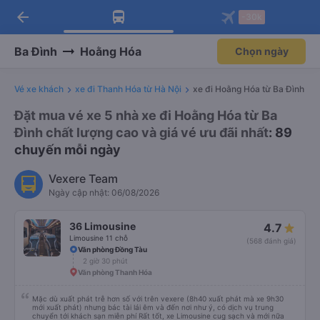
arrow_back
Tải app Vexere ngay!
Tải app Vexere
-30k
Mở app
Mở app
Nhận ưu đãi thành viên độc
-30k/ghế khi đặt vé máy bay qua
quyền
app
Ba Đình
Hoằng Hóa
Chọn ngày
Vé xe khách
xe đi Thanh Hóa từ Hà Nội
xe đi Hoằng Hóa từ Ba Đình
Đặt mua vé xe 5 nhà xe đi Hoằng Hóa từ Ba
Đình chất lượng cao và giá vé ưu đãi nhất
: 89
chuyến mỗi ngày
Vexere Team
Ngày cập nhật: 06/08/2026
36 Limousine
4.7
Limousine 11 chỗ
(568 đánh giá)
Văn phòng Đồng Tàu
2 giờ 30 phút
Văn phòng Thanh Hóa
Mặc dù xuất phát trễ hơn số với trên vexere (8h40 xuất phát mà xe 9h30
mới xuất phát) nhưng bác tài lái êm và đến nơi như ý, có dịch vụ trung
chuyển tới khách sạn miễn phí Rất tốt, xe Limousine cug sạch và mới nữa