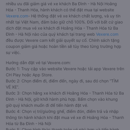
nhiều ưu đãi giảm giá vé xe khách Ba Đình - Hà Nội Hoằng
Hóa - Thanh Hóa, hành khách có thể đặt mua tại website
Vexere.com
- Hệ thống đặt vé xe khách chất lượng, và uy tín
nhất tại Việt Nam, đảm bảo giữ chỗ 100%. Đối với bất cứ giao
dịch đặt mua vé xe khách đi Hoằng Hóa - Thanh Hóa từ Ba
Đình - Hà Nội nào của quý khách tại trang web
Vexere.com
đều được Vexere cam kết giải quyết sự cố. Chính sách tặng
coupon giảm giá hoặc hoàn tiền sẽ tùy theo từng trường hợp
sự việc.
Hướng dẫn đặt vé tại Vexere.com:
Bước 1: Truy cập vào website Vexere hoặc tải app Vexere trên
CH Play hoặc App Store.
Bước 2: Chọn điểm đi, điểm đến, ngày đi, sau đó chọn “TÌM
VÉ XE”.
Bước 3: Chọn hãng xe khách đi Hoằng Hóa - Thanh Hóa từ Ba
Đình - Hà Nội, giờ khởi hành phù hợp. Bấm chọn vào khung
giờ quý khách muốn đi để tiến hành đặt vé.
Bước 4: Chọn vị trí/giường ghế, điểm đón, điểm trả và nhập
thông tin hành khách khi đặt mua vé xe đi Hoằng Hóa - Thanh
Hóa từ Ba Đình - Hà Nội
Bước 5: Chọn hình thức thanh toán vé phù hợp và tiến hành