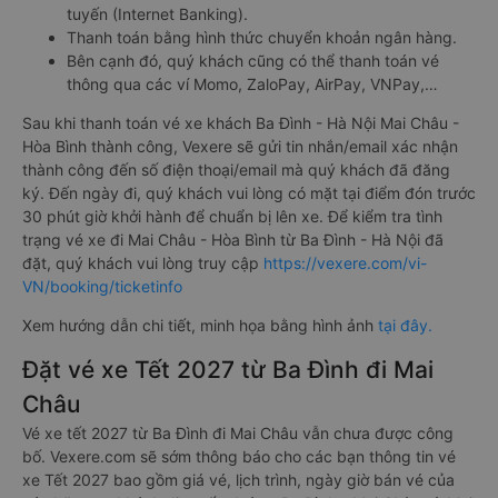
tuyến (Internet Banking).
Thanh toán bằng hình thức chuyển khoản ngân hàng.
Bên cạnh đó, quý khách cũng có thể thanh toán vé
thông qua các ví Momo, ZaloPay, AirPay, VNPay,…
Sau khi thanh toán vé xe khách Ba Đình - Hà Nội Mai Châu -
Hòa Bình thành công, Vexere sẽ gửi tin nhắn/email xác nhận
thành công đến số điện thoại/email mà quý khách đã đăng
ký. Đến ngày đi, quý khách vui lòng có mặt tại điểm đón trước
30 phút giờ khởi hành để chuẩn bị lên xe. Để kiểm tra tình
trạng vé xe đi Mai Châu - Hòa Bình từ Ba Đình - Hà Nội đã
đặt, quý khách vui lòng truy cập
https://vexere.com/vi-
VN/booking/ticketinfo
Xem hướng dẫn chi tiết, minh họa bằng hình ảnh
tại đây.
Đặt vé xe Tết 2027 từ Ba Đình đi Mai
Châu
Vé xe tết 2027 từ Ba Đình đi Mai Châu vẫn chưa được công
bố. Vexere.com sẽ sớm thông báo cho các bạn thông tin vé
xe Tết 2027 bao gồm giá vé, lịch trình, ngày giờ bán vé của