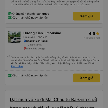
để tôi có thể dễ dàng tìm thấy. Xe buýt đón tôi đúng giờ và tài xế cũng kiểm
tra lại điểm đến với tôi. Điều đó khiến tôi cảm thấy thoải mái. Cảm ơn.
Không cần thanh toán trước
Xem giá
Xác nhận chỗ ngay lập tức
Hương Kiên Limousine
4.6
Limousine 9 chỗ VIP
(189 đánh giá)
Nhà Hát Lớn Hà Nội
3 giờ 5 phút
Mai Châu Lodge
Dịch vụ xe buýt rất tuyệt. Xe đón đúng giờ, và tôi nhận được tin nhắn và
email vào đêm hôm trước với biển số xe buýt và số điện thoại liên lạc của tài
xế. Tài xế tìm thấy tôi tại điểm đón, xác nhận thông tin chi tiết của tôi và
cung cấp hướng dẫn rõ ràng. Chuyến đi suôn sẻ và tôi được đưa đến nhà trọ
Xem thêm
của mình.
Xác nhận chỗ ngay lập tức
Xem giá
Đặt mua vé xe đi Mai Châu từ Ba Đình chất