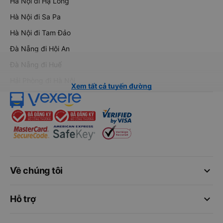
Hà Nội đi Hạ Long
Hà Nội đi Sa Pa
Hà Nội đi Tam Đảo
Đà Nẵng đi Hội An
Đà Nẵng đi Huế
Hải Phòng đi Hà Nội
Xem tất cả tuyến đường
keyboard_arrow_down
Về chúng tôi
keyboard_arrow_down
Hỗ trợ