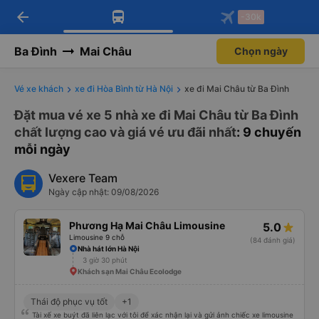
arrow_back
Tải app Vexere ngay!
Tải app Vexere
-30k
Mở app
Mở app
Nhận ưu đãi thành viên độc
-30k/ghế khi đặt vé máy bay qua
quyền
app
Ba Đình
Mai Châu
Chọn ngày
Vé xe khách
xe đi Hòa Bình từ Hà Nội
xe đi Mai Châu từ Ba Đình
Đặt mua vé xe 5 nhà xe đi Mai Châu từ Ba Đình
chất lượng cao và giá vé ưu đãi nhất
: 9 chuyến
mỗi ngày
Vexere Team
Ngày cập nhật: 09/08/2026
Phương Hạ Mai Châu Limousine
5.0
Limousine 9 chỗ
(84 đánh giá)
Nhà hát lớn Hà Nội
3 giờ 30 phút
Khách sạn Mai Châu Ecolodge
Thái độ phục vụ tốt
+1
Tài xế xe buýt đã liên lạc với tôi để xác nhận lại và gửi ảnh chiếc xe limousine