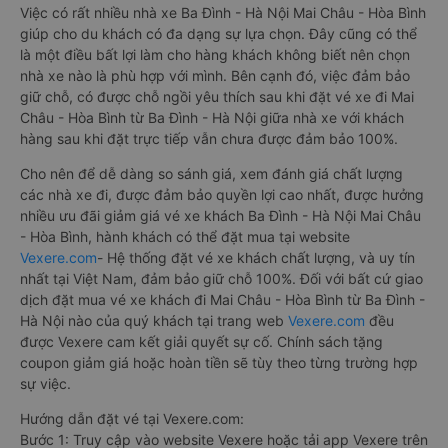
Việc có rất nhiều nhà xe Ba Đình - Hà Nội Mai Châu - Hòa Bình
giúp cho du khách có đa dạng sự lựa chọn. Đây cũng có thể
là một điều bất lợi làm cho hàng khách không biết nên chọn
nhà xe nào là phù hợp với mình. Bên cạnh đó, việc đảm bảo
giữ chỗ, có được chỗ ngồi yêu thích sau khi đặt vé xe đi Mai
Châu - Hòa Bình từ Ba Đình - Hà Nội giữa nhà xe với khách
hàng sau khi đặt trực tiếp vẫn chưa được đảm bảo 100%.
Cho nên để dễ dàng so sánh giá, xem đánh giá chất lượng
các nhà xe đi, được đảm bảo quyền lợi cao nhất, được hưởng
nhiều ưu đãi giảm giá vé xe khách Ba Đình - Hà Nội Mai Châu
- Hòa Bình, hành khách có thể đặt mua tại website
Vexere.com
- Hệ thống đặt vé xe khách chất lượng, và uy tín
nhất tại Việt Nam, đảm bảo giữ chỗ 100%. Đối với bất cứ giao
dịch đặt mua vé xe khách đi Mai Châu - Hòa Bình từ Ba Đình -
Hà Nội nào của quý khách tại trang web
Vexere.com
đều
được Vexere cam kết giải quyết sự cố. Chính sách tặng
coupon giảm giá hoặc hoàn tiền sẽ tùy theo từng trường hợp
sự việc.
Hướng dẫn đặt vé tại Vexere.com:
Bước 1: Truy cập vào website Vexere hoặc tải app Vexere trên