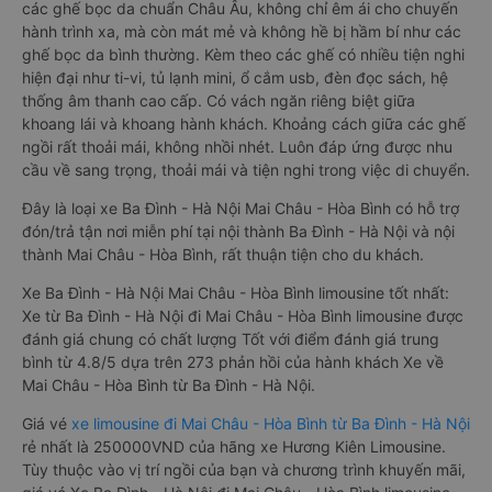
các ghế bọc da chuẩn Châu Âu, không chỉ êm ái cho chuyến
hành trình xa, mà còn mát mẻ và không hề bị hầm bí như các
ghế bọc da bình thường. Kèm theo các ghế có nhiều tiện nghi
hiện đại như ti-vi, tủ lạnh mini, ổ cắm usb, đèn đọc sách, hệ
thống âm thanh cao cấp. Có vách ngăn riêng biệt giữa
khoang lái và khoang hành khách. Khoảng cách giữa các ghế
ngồi rất thoải mái, không nhồi nhét. Luôn đáp ứng được nhu
cầu về sang trọng, thoải mái và tiện nghi trong việc di chuyển.
Đây là loại xe Ba Đình - Hà Nội Mai Châu - Hòa Bình có hỗ trợ
đón/trả tận nơi miễn phí tại nội thành Ba Đình - Hà Nội và nội
thành Mai Châu - Hòa Bình, rất thuận tiện cho du khách.
Xe Ba Đình - Hà Nội Mai Châu - Hòa Bình limousine tốt nhất:
Xe từ Ba Đình - Hà Nội đi Mai Châu - Hòa Bình limousine được
đánh giá chung có chất lượng Tốt với điểm đánh giá trung
bình từ 4.8/5 dựa trên 273 phản hồi của hành khách Xe về
Mai Châu - Hòa Bình từ Ba Đình - Hà Nội.
Giá vé
xe limousine đi Mai Châu - Hòa Bình từ Ba Đình - Hà Nội
rẻ nhất là 250000VND của hãng xe Hương Kiên Limousine.
Tùy thuộc vào vị trí ngồi của bạn và chương trình khuyến mãi,