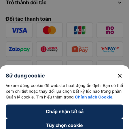
keyboard_arrow_down
Trở thành đối tác
Đối tác thanh toán
close
Sử dụng cookie
Vexere dùng cookie để website hoạt động ổn định. Bạn có thể
xem chi tiết hoặc thay đổi lựa chọn bất kỳ lúc nào trong phần
Quản lý cookie. Tìm hiểu thêm trong
Chính sách Cookie
.
Chấp nhận tất cả
Tùy chọn cookie