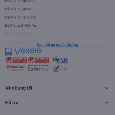
Hà Nội đi Hạ Long
Hà Nội đi Sa Pa
Hà Nội đi Tam Đảo
Đà Nẵng đi Hội An
Đà Nẵng đi Huế
Hải Phòng đi Hà Nội
Xem tất cả tuyến đường
keyboard_arrow_down
Về chúng tôi
keyboard_arrow_down
Hỗ trợ