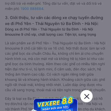
trợ đổi trả vé miễn phí. Tổng đài tư vấn, đặt vé và đổi trả vé
miễn phí:
1900 888684
.
3. Giới thiệu, tư vấn các dòng xe chạy tuyến đường
xe đi Phổ Yên - Thái Nguyên từ Ba Đình - Hà Nội:
Dòng xe đi Phổ Yên - Thái Nguyên từ Ba Đình - Hà Nội
limousine 9 chỗ vip, chất lượng cao: Tiện lợi, sang trọng
Là sản phẩm xe đi Phổ Yên - Thái Nguyên từ Ba Đình - Hà Nội
limousine 9 chỗ cải tiến từ xe 16 chỗ. Nội thất được làm lại với
các ghế bọc da chuẩn Châu Âu, không chỉ êm ái cho chuyến
hành trình xa, mà còn mát mẻ và không hề bị hầm bí như các
ghế bọc da bình thường. Kèm theo các ghế có nhiều tiện nghi
hiện đại như ti-vi, tủ lạnh mini, ổ cắm usb, đèn đọc sách, hệ
thống âm thanh cao cấp. Có vách ngăn riêng biệt giữa
khoang lái và khoang hành khách. Khoảng cách giữa các ghế
ngồi rất thoải mái, không nhồi nhét. Luôn đáp ứng được nhu
cầu về sang trọng, thoải mái và tiện nghi trong việc di chuyển.
Đây là loại xe Ba Đình - Hà Nội Phổ Yên - Thái Nguyên có hỗ
trợ đón/trả tận nơi miễn phí tại nội thành Ba Đình - Hà Nội và
nội thành Phổ Yên - Thái Nguyên, rất thuận tiện cho du khách.