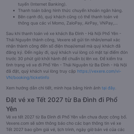
tuyến (Internet Banking).
Thanh toán bằng hình thức chuyển khoản ngân hàng.
Bên cạnh đó, quý khách cũng có thể thanh toán vé
thông qua các ví Momo, ZaloPay, AirPay, VNPay,…
Sau khi thanh toán vé xe khách Ba Đình - Hà Nội Phổ Yên -
Thái Nguyên thành công, Vexere sẽ gửi tin nhắn/email xác
nhận thành công đến số điện thoại/email mà quý khách đã
đăng ký. Đến ngày đi, quý khách vui lòng có mặt tại điểm đón
trước 30 phút giờ khởi hành để chuẩn bị lên xe. Để kiểm tra
tình trạng vé xe đi Phổ Yên - Thái Nguyên từ Ba Đình - Hà Nội
đã đặt, quý khách vui lòng truy cập
https://vexere.com/vi-
VN/booking/ticketinfo
Xem hướng dẫn chi tiết, minh họa bằng hình ảnh
tại đây.
Đặt vé xe Tết 2027 từ Ba Đình đi Phổ
Yên
Vé xe tết 2027 từ Ba Đình đi Phổ Yên vẫn chưa được công bố.
Vexere.com sẽ sớm thông báo cho các bạn thông tin vé xe
Tết 2027 bao gồm giá vé, lịch trình, ngày giờ bán vé của các