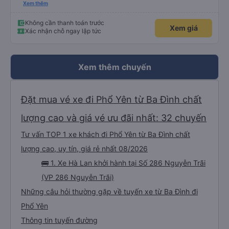
an toàn cho khách- tại HN: miệng cống bằng sắt chữ nhật dạng ô lưới, cửa
Xem thêm
miệng cống còn kết nối với vỉa hè tương đương 1 viên gạch lát viền vỉa hè
50-60cm. 3. Thái độ và tay nghề tài xế tốt. Bác tài đã cố gắng để về đến
Tng kịp 20h, để khách nối chuyến Xe 11 chỗ nên thoáng đãng.
Không cần thanh toán trước
Xem giá
Xác nhận chỗ ngay lập tức
Xem thêm chuyến
Đặt mua vé xe đi Phổ Yên từ Ba Đình chất
lượng cao và giá vé ưu đãi nhất: 32 chuyến
Tư vấn TOP 1 xe khách đi Phổ Yên từ Ba Đình chất
lượng cao, uy tín, giá rẻ nhất 08/2026
🚌 1. Xe Hà Lan khởi hành tại Số 286 Nguyễn Trãi
(VP 286 Nguyễn Trãi)
Những câu hỏi thường gặp về tuyến xe từ Ba Đình đi
Phổ Yên
Thông tin tuyến đường