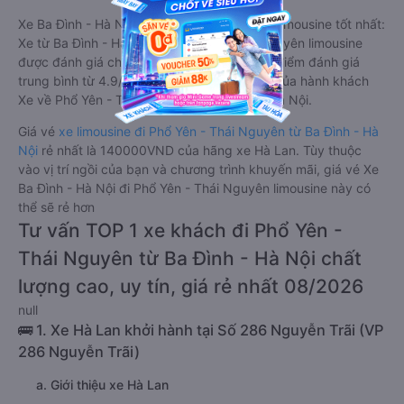
Xe Ba Đình - Hà Nội Phổ Yên - Thái Nguyên limousine tốt nhất:
Xe từ Ba Đình - Hà Nội đi Phổ Yên - Thái Nguyên limousine
được đánh giá chung có chất lượng Tốt với điểm đánh giá
trung bình từ 4.9/5 dựa trên 1427 phản hồi của hành khách
Xe về Phổ Yên - Thái Nguyên từ Ba Đình - Hà Nội.
Giá vé
xe limousine đi Phổ Yên - Thái Nguyên từ Ba Đình - Hà
Nội
rẻ nhất là 140000VND của hãng xe Hà Lan. Tùy thuộc
vào vị trí ngồi của bạn và chương trình khuyến mãi, giá vé Xe
Ba Đình - Hà Nội đi Phổ Yên - Thái Nguyên limousine này có
thể sẽ rẻ hơn
Tư vấn TOP 1 xe khách đi Phổ Yên -
Thái Nguyên từ Ba Đình - Hà Nội chất
lượng cao, uy tín, giá rẻ nhất 08/2026
null
🚌 1. Xe Hà Lan khởi hành tại Số 286 Nguyễn Trãi (VP
286 Nguyễn Trãi)
a. Giới thiệu xe Hà Lan