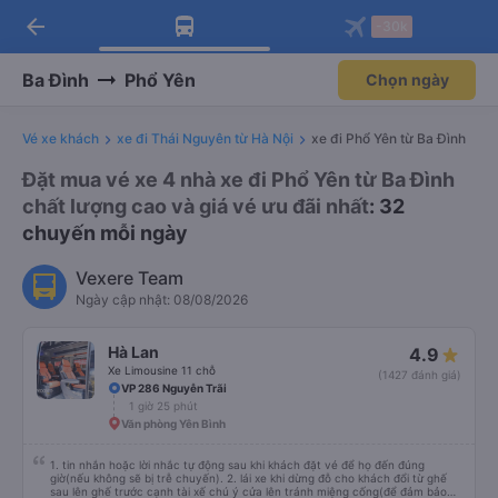
arrow_back
Tải app Vexere ngay!
Tải app Vexere
-30k
Mở app
Mở app
Nhận ưu đãi thành viên độc
-30k/ghế khi đặt vé máy bay qua
quyền
app
Ba Đình
Phổ Yên
Chọn ngày
Vé xe khách
xe đi Thái Nguyên từ Hà Nội
xe đi Phổ Yên từ Ba Đình
Đặt mua vé xe 4 nhà xe đi Phổ Yên từ Ba Đình
chất lượng cao và giá vé ưu đãi nhất
: 32
chuyến mỗi ngày
Vexere Team
Ngày cập nhật: 08/08/2026
Hà Lan
4.9
Xe Limousine 11 chỗ
(1427 đánh giá)
VP 286 Nguyễn Trãi
1 giờ 25 phút
Văn phòng Yên Bình
1. tin nhắn hoặc lời nhắc tự động sau khi khách đặt vé để họ đến đúng
giờ(nếu không sẽ bị trễ chuyến). 2. lái xe khi dừng đỗ cho khách đổi từ ghế
sau lên ghế trước cạnh tài xế chú ý cửa lên tránh miệng cống(để đảm bảo