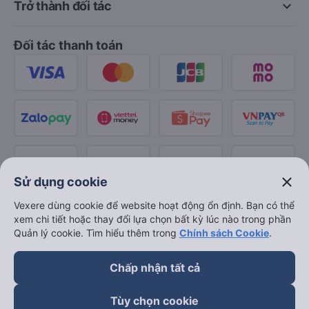
keyboard_arrow_down
Trở thành đối tác
Đối tác thanh toán
close
Sử dụng cookie
Vexere dùng cookie để website hoạt động ổn định. Bạn có thể
xem chi tiết hoặc thay đổi lựa chọn bất kỳ lúc nào trong phần
Quản lý cookie. Tìm hiểu thêm trong
Chính sách Cookie
.
Chấp nhận tất cả
Tùy chọn cookie