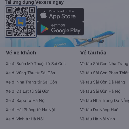
Ứng dụng hiển thị thông tin đầy đủ, minh bạch cùng vô vàn
tiện ích giúp người dùng so sánh và lựa chọn phương án di
chuyển tiết kiệm, nhanh chóng và phù hợp nhất.
Tải ứng dụng Vexere ngay
Vé xe khách
Vé tàu hỏa
Xe đi Buôn Mê Thuột từ Sài Gòn
Vé tàu Sài Gòn Nha Trang
Xe đi Vũng Tàu từ Sài Gòn
Vé tàu Sài Gòn Phan Thiết
Xe đi Nha Trang từ Sài Gòn
Vé tàu Sài Gòn Đà Nẵng
Xe đi Đà Lạt từ Sài Gòn
Vé tàu Sài Gòn Hà Nội
Xe đi Sapa từ Hà Nội
Vé tàu Nha Trang Đà Nẵn