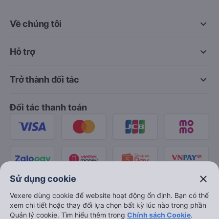
keyboard_arrow_down
Về chúng tôi
keyboard_arrow_down
Hỗ trợ
keyboard_arrow_down
Trở thành đối tác
Đối tác thanh toán
close
Sử dụng cookie
Vexere dùng cookie để website hoạt động ổn định. Bạn có thể
xem chi tiết hoặc thay đổi lựa chọn bất kỳ lúc nào trong phần
Quản lý cookie. Tìm hiểu thêm trong
Chính sách Cookie
.