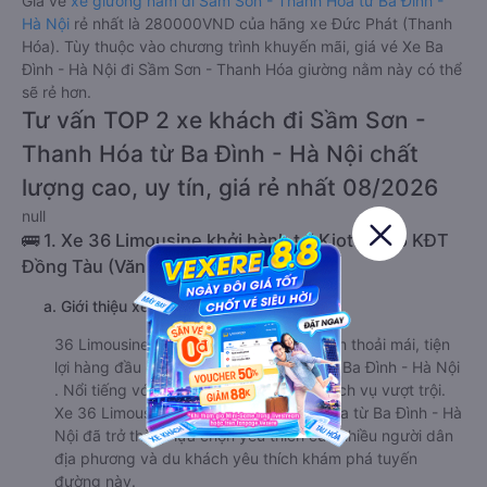
trung bình từ 4.7/5 dựa trên 388 phản hồi của hành khách Xe
về Sầm Sơn - Thanh Hóa từ Ba Đình - Hà Nội.
Giá vé
xe giường nằm đi Sầm Sơn - Thanh Hóa từ Ba Đình -
Hà Nội
rẻ nhất là 280000VND của hãng xe Đức Phát (Thanh
Hóa). Tùy thuộc vào chương trình khuyến mãi, giá vé Xe Ba
Đình - Hà Nội đi Sầm Sơn - Thanh Hóa giường nằm này có thể
sẽ rẻ hơn.
Tư vấn TOP 2 xe khách đi Sầm Sơn -
Thanh Hóa từ Ba Đình - Hà Nội chất
lượng cao, uy tín, giá rẻ nhất 08/2026
null
🚌 1. Xe 36 Limousine khởi hành tại Kiot 10.N5 KĐT
Đồng Tàu (Văn phòng Đồng Tàu)
a. Giới thiệu xe 36 Limousine
36 Limousine cung cấp dịch vụ xe khách thoải mái, tiện
lợi hàng đầu đi Sầm Sơn - Thanh Hóa từ Ba Đình - Hà Nội
. Nổi tiếng với tiện nghi sang trọng và dịch vụ vượt trội.