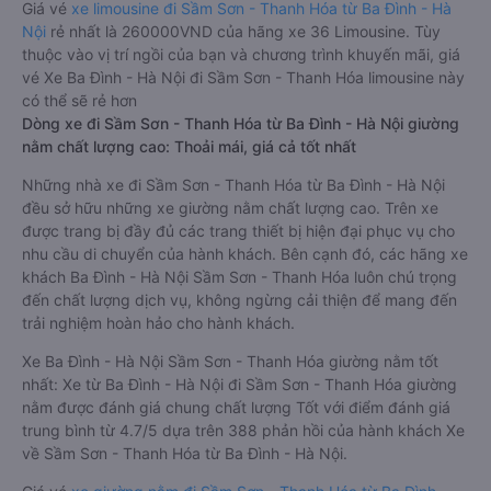
được đánh giá chung có chất lượng Tốt với điểm đánh giá
trung bình từ 4.7/5 dựa trên 955 phản hồi của hành khách Xe
về Sầm Sơn - Thanh Hóa từ Ba Đình - Hà Nội.
Giá vé
xe limousine đi Sầm Sơn - Thanh Hóa từ Ba Đình - Hà
Nội
rẻ nhất là 260000VND của hãng xe 36 Limousine. Tùy
thuộc vào vị trí ngồi của bạn và chương trình khuyến mãi, giá
vé Xe Ba Đình - Hà Nội đi Sầm Sơn - Thanh Hóa limousine này
có thể sẽ rẻ hơn
Dòng xe đi Sầm Sơn - Thanh Hóa từ Ba Đình - Hà Nội giường
nằm chất lượng cao: Thoải mái, giá cả tốt nhất
Những nhà xe đi Sầm Sơn - Thanh Hóa từ Ba Đình - Hà Nội
đều sở hữu những xe giường nằm chất lượng cao. Trên xe
được trang bị đầy đủ các trang thiết bị hiện đại phục vụ cho
nhu cầu di chuyển của hành khách. Bên cạnh đó, các hãng xe
khách Ba Đình - Hà Nội Sầm Sơn - Thanh Hóa luôn chú trọng
đến chất lượng dịch vụ, không ngừng cải thiện để mang đến
trải nghiệm hoàn hảo cho hành khách.
Xe Ba Đình - Hà Nội Sầm Sơn - Thanh Hóa giường nằm tốt
nhất: Xe từ Ba Đình - Hà Nội đi Sầm Sơn - Thanh Hóa giường
nằm được đánh giá chung chất lượng Tốt với điểm đánh giá