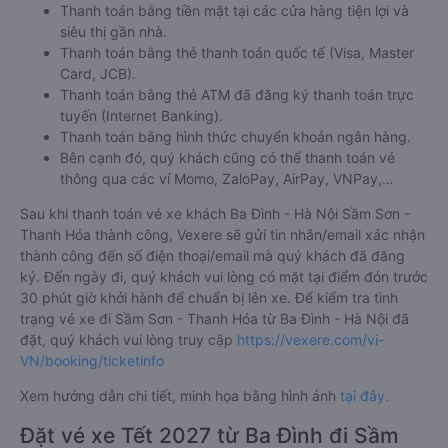
Hóa từ Ba Đình - Hà Nội cũng vô cùng đơn giản, tiện lợi khi
Vexere.com
hỗ trợ đến 06 hình thức thanh toán khác nhau
bao gồm:
Thanh toán bằng tiền mặt tại các cửa hàng tiện lợi và
siêu thị gần nhà.
Thanh toán bằng thẻ thanh toán quốc tế (Visa, Master
Card, JCB).
Thanh toán bằng thẻ ATM đã đăng ký thanh toán trực
tuyến (Internet Banking).
Thanh toán bằng hình thức chuyển khoản ngân hàng.
Bên cạnh đó, quý khách cũng có thể thanh toán vé
thông qua các ví Momo, ZaloPay, AirPay, VNPay,…
Sau khi thanh toán vé xe khách Ba Đình - Hà Nội Sầm Sơn -
Thanh Hóa thành công, Vexere sẽ gửi tin nhắn/email xác nhận
thành công đến số điện thoại/email mà quý khách đã đăng
ký. Đến ngày đi, quý khách vui lòng có mặt tại điểm đón trước
30 phút giờ khởi hành để chuẩn bị lên xe. Để kiểm tra tình
trạng vé xe đi Sầm Sơn - Thanh Hóa từ Ba Đình - Hà Nội đã
đặt, quý khách vui lòng truy cập
https://vexere.com/vi-
VN/booking/ticketinfo