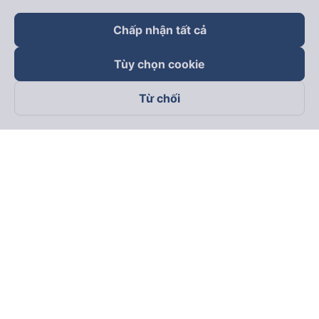
Chấp nhận tất cả
Tùy chọn cookie
Từ chối
Theo dõi chúng tôi trên
Facebook
Tiktok
Youtube
Công ty TNHH Thương Mại Dịch Vụ Vexere
Địa chỉ đăng ký kinh doanh: 8C Chữ Đồng Tử, Phường Tân
Sơn Nhất, TP. Hồ Chí Minh, Việt Nam