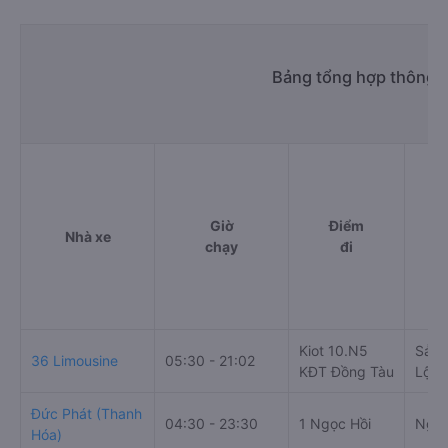
Số điện thoại đặt mua vé xe Ba Đình - Hà Nội Sầm
Sơn - Thanh Hóa:
1900 888684
Bảng tổng hợp thông t
Giờ
Điểm
Nhà xe
chạy
đi
Kiot 10.N5
Sảnh
36 Limousine
05:30 - 21:02
KĐT Đồng Tàu
Lộ L