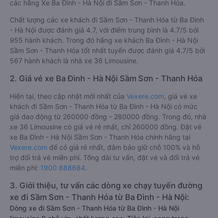
5: tốt nhất) của khách hàng với các tiêu chí như: Chất lượng
xe, Đúng giờ, Chất lượng phục vụ trên
Vexere.com
. Đánh giá
này được viết trực tiếp bởi các khách hàng đã trải nghiệm
các hãng Xe Ba Đình - Hà Nội đi Sầm Sơn - Thanh Hóa.
Chất lượng các xe khách đi Sầm Sơn - Thanh Hóa từ Ba Đình
- Hà Nội được đánh giá 4.7, với điểm trung bình là 4.7/5 bởi
955 hành khách. Trong đó hãng xe khách Ba Đình - Hà Nội
Sầm Sơn - Thanh Hóa tốt nhất tuyến được đánh giá 4.7/5 bởi
567 hành khách là nhà xe 36 Limousine.
2. Giá vé xe Ba Đình - Hà Nội Sầm Sơn - Thanh Hóa
Hiện tại, theo cập nhật mới nhất của
Vexere.com
, giá vé xe
khách đi Sầm Sơn - Thanh Hóa từ Ba Đình - Hà Nội có mức
giá dao động từ 260000 đồng - 280000 đồng. Trong đó, nhà
xe 36 Limousine có giá vé rẻ nhất, chỉ 260000 đồng. Đặt vé
xe Ba Đình - Hà Nội Sầm Sơn - Thanh Hóa chính hãng tại
Vexere.com
để có giá rẻ nhất, đảm bảo giữ chỗ 100% và hỗ
trợ đổi trả vé miễn phí. Tổng đài tư vấn, đặt vé và đổi trả vé
miễn phí:
1900 888684
.