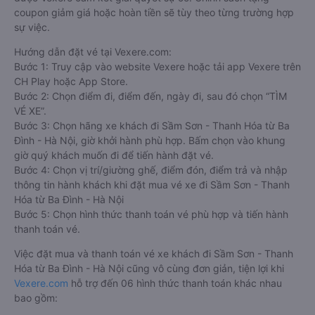
nhất tại Việt Nam, đảm bảo giữ chỗ 100%. Đối với bất cứ giao
dịch đặt mua vé xe khách đi Sầm Sơn - Thanh Hóa từ Ba Đình
- Hà Nội nào của quý khách tại trang web
Vexere.com
đều
được Vexere cam kết giải quyết sự cố. Chính sách tặng
coupon giảm giá hoặc hoàn tiền sẽ tùy theo từng trường hợp
sự việc.
Hướng dẫn đặt vé tại Vexere.com:
Bước 1: Truy cập vào website Vexere hoặc tải app Vexere trên
CH Play hoặc App Store.
Bước 2: Chọn điểm đi, điểm đến, ngày đi, sau đó chọn “TÌM
VÉ XE”.
Bước 3: Chọn hãng xe khách đi Sầm Sơn - Thanh Hóa từ Ba
Đình - Hà Nội, giờ khởi hành phù hợp. Bấm chọn vào khung
giờ quý khách muốn đi để tiến hành đặt vé.
Bước 4: Chọn vị trí/giường ghế, điểm đón, điểm trả và nhập
thông tin hành khách khi đặt mua vé xe đi Sầm Sơn - Thanh
Hóa từ Ba Đình - Hà Nội
Bước 5: Chọn hình thức thanh toán vé phù hợp và tiến hành
thanh toán vé.
Việc đặt mua và thanh toán vé xe khách đi Sầm Sơn - Thanh