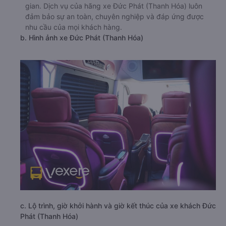
Đức Phát (Thanh Hóa) đi Sầm Sơn - Thanh Hóa từ Ba
Đình - Hà Nội còn có dịch vụ đón/trả tận nơi tại hai đầu
bến, giúp hành khách dễ dàng di chuyển và tiết kiệm thời
gian. Dịch vụ của hãng xe Đức Phát (Thanh Hóa) luôn
đảm bảo sự an toàn, chuyên nghiệp và đáp ứng được
nhu cầu của mọi khách hàng.
b. Hình ảnh xe Đức Phát (Thanh Hóa)