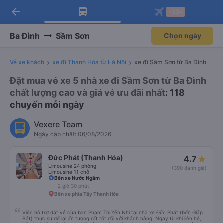
Tải app Vexere ngay!
Mở app
Nhận ưu đãi thành viên độc
quyền
arrow_back
Tải app Vexere
-30k
Mở app
-30k/ghế khi đặt vé máy bay qua
app
Ba Đình
Sầm Sơn
Chọn ngày
Vé xe khách
xe đi Thanh Hóa từ Hà Nội
xe đi Sầm Sơn từ Ba Đình
Đặt mua vé xe 5 nhà xe đi Sầm Sơn từ Ba Đình
chất lượng cao và giá vé ưu đãi nhất
: 118
chuyến mỗi ngày
Vexere Team
Ngày cập nhật: 06/08/2026
Đức Phát (Thanh Hóa)
4.7
Limousine 24 phòng
(390 đánh giá)
Limousine 11 chỗ
Bến xe Nước Ngầm
2 giờ 30 phút