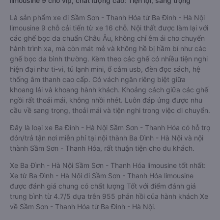
3. Giới thiệu, tư vấn các dòng xe chạy tuyến đường
xe đi Sầm Sơn - Thanh Hóa từ Ba Đình - Hà Nội:
Dòng xe đi Sầm Sơn - Thanh Hóa từ Ba Đình - Hà Nội
limousine 9 chỗ vip, chất lượng cao: Tiện lợi, sang trọng
Là sản phẩm xe đi Sầm Sơn - Thanh Hóa từ Ba Đình - Hà Nội
limousine 9 chỗ cải tiến từ xe 16 chỗ. Nội thất được làm lại với
các ghế bọc da chuẩn Châu Âu, không chỉ êm ái cho chuyến
hành trình xa, mà còn mát mẻ và không hề bị hầm bí như các
ghế bọc da bình thường. Kèm theo các ghế có nhiều tiện nghi
hiện đại như ti-vi, tủ lạnh mini, ổ cắm usb, đèn đọc sách, hệ
thống âm thanh cao cấp. Có vách ngăn riêng biệt giữa
khoang lái và khoang hành khách. Khoảng cách giữa các ghế
ngồi rất thoải mái, không nhồi nhét. Luôn đáp ứng được nhu
cầu về sang trọng, thoải mái và tiện nghi trong việc di chuyển.
Đây là loại xe Ba Đình - Hà Nội Sầm Sơn - Thanh Hóa có hỗ trợ
đón/trả tận nơi miễn phí tại nội thành Ba Đình - Hà Nội và nội
thành Sầm Sơn - Thanh Hóa, rất thuận tiện cho du khách.
Xe Ba Đình - Hà Nội Sầm Sơn - Thanh Hóa limousine tốt nhất:
Xe từ Ba Đình - Hà Nội đi Sầm Sơn - Thanh Hóa limousine