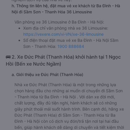
Nhà xe 36 Limousine được đánh giá với số điểm trung bình
là 4.7/5 dựa trên 567 đánh giá của khách hàng đã trải
nghiệm dịch vụ của nhà xe này.
h. Thông tin liên hệ, đặt mua vé xe khách từ Ba Đình - Hà
Nội đi Sầm Sơn - Thanh Hóa 36 Limousine
Văn phòng xe 36 Limousine ở Ba Đình - Hà Nội:
Xem địa chỉ văn phòng nhà xe 36 Limousine:
https://vexere.com/vi-VN/xe-36-limousine
Số điện thoại đặt mua vé xe Ba Đình - Hà Nội Sầm
Sơn - Thanh Hóa:
1900 888684
🚌 2. Xe Đức Phát (Thanh Hóa) khởi hành tại 1 Ngọc
Hồi (Bến xe Nước Ngầm)
a. Giới thiệu xe Đức Phát (Thanh Hóa)
Nhà xe Đức Phát (Thanh Hóa) là một trong những lựa
chọn hàng đầu cho những ai muốn di chuyển đi Sầm Sơn
- Thanh Hóa từ Ba Đình - Hà Nội . Với dàn xe đời mới,
chất lượng, đầy đủ tiện nghi, hành khách sẽ có những
giây phút thoải mái suốt hành trình. Bên cạnh đó, hãng xe