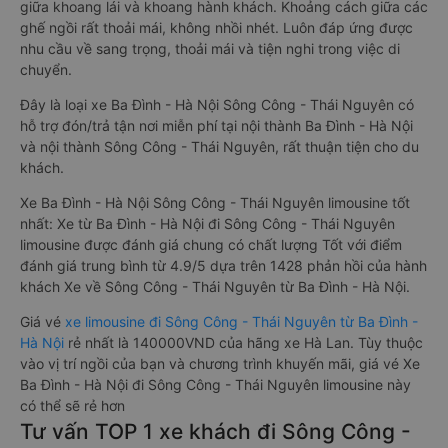
giữa khoang lái và khoang hành khách. Khoảng cách giữa các
ghế ngồi rất thoải mái, không nhồi nhét. Luôn đáp ứng được
nhu cầu về sang trọng, thoải mái và tiện nghi trong việc di
chuyển.
Đây là loại xe Ba Đình - Hà Nội Sông Công - Thái Nguyên có
hỗ trợ đón/trả tận nơi miễn phí tại nội thành Ba Đình - Hà Nội
và nội thành Sông Công - Thái Nguyên, rất thuận tiện cho du
khách.
Xe Ba Đình - Hà Nội Sông Công - Thái Nguyên limousine tốt
nhất: Xe từ Ba Đình - Hà Nội đi Sông Công - Thái Nguyên
limousine được đánh giá chung có chất lượng Tốt với điểm
đánh giá trung bình từ 4.9/5 dựa trên 1428 phản hồi của hành
khách Xe về Sông Công - Thái Nguyên từ Ba Đình - Hà Nội.
Giá vé
xe limousine đi Sông Công - Thái Nguyên từ Ba Đình -
Hà Nội
rẻ nhất là 140000VND của hãng xe Hà Lan. Tùy thuộc
vào vị trí ngồi của bạn và chương trình khuyến mãi, giá vé Xe
Ba Đình - Hà Nội đi Sông Công - Thái Nguyên limousine này
có thể sẽ rẻ hơn
Tư vấn TOP 1 xe khách đi Sông Công -