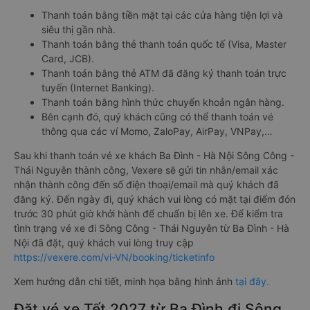
Thanh toán bằng tiền mặt tại các cửa hàng tiện lợi và
siêu thị gần nhà.
Thanh toán bằng thẻ thanh toán quốc tế (Visa, Master
Card, JCB).
Thanh toán bằng thẻ ATM đã đăng ký thanh toán trực
tuyến (Internet Banking).
Thanh toán bằng hình thức chuyển khoản ngân hàng.
Bên cạnh đó, quý khách cũng có thể thanh toán vé
thông qua các ví Momo, ZaloPay, AirPay, VNPay,…
Sau khi thanh toán vé xe khách Ba Đình - Hà Nội Sông Công -
Thái Nguyên thành công, Vexere sẽ gửi tin nhắn/email xác
nhận thành công đến số điện thoại/email mà quý khách đã
đăng ký. Đến ngày đi, quý khách vui lòng có mặt tại điểm đón
trước 30 phút giờ khởi hành để chuẩn bị lên xe. Để kiểm tra
tình trạng vé xe đi Sông Công - Thái Nguyên từ Ba Đình - Hà
Nội đã đặt, quý khách vui lòng truy cập
https://vexere.com/vi-VN/booking/ticketinfo
Xem hướng dẫn chi tiết, minh họa bằng hình ảnh
tại đây.
Đặt vé xe Tết 2027 từ Ba Đình đi Sông