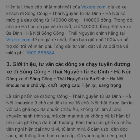
Hiện tại, theo cập nhật mới nhất của
Vexere.com
, giá vé xe
khách đi Sông Công - Thái Nguyên từ Ba Đình - Hà Nội có
mức giá dao động từ 140000 đồng - 140000 đồng. Trong đó,
nhà xe Hà Lan có giá vé rẻ nhất, chỉ 140000 đồng. Đặt vé xe
Ba Đình - Hà Nội Sông Công - Thái Nguyên chính hãng tại
Vexere.com
để có giá rẻ nhất, đảm bảo giữ chỗ 100% và hỗ
trợ đổi trả vé miễn phí. Tổng đài tư vấn, đặt vé và đổi trả vé
miễn phí:
1900 888684
.
3. Giới thiệu, tư vấn các dòng xe chạy tuyến đường
xe đi Sông Công - Thái Nguyên từ Ba Đình - Hà Nội:
Dòng xe đi Sông Công - Thái Nguyên từ Ba Đình - Hà Nội
limousine 9 chỗ vip, chất lượng cao: Tiện lợi, sang trọng
Là sản phẩm xe đi Sông Công - Thái Nguyên từ Ba Đình - Hà
Nội limousine 9 chỗ cải tiến từ xe 16 chỗ. Nội thất được làm lại
với các ghế bọc da chuẩn Châu Âu, không chỉ êm ái cho
chuyến hành trình xa, mà còn mát mẻ và không hề bị hầm bí
như các ghế bọc da bình thường. Kèm theo các ghế có nhiều
tiện nghi hiện đại như ti-vi, tủ lạnh mini, ổ cắm usb, đèn đọc
sách, hệ thống âm thanh cao cấp. Có vách ngăn riêng biệt