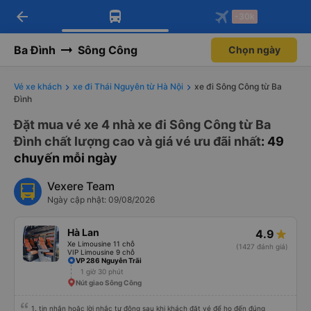
arrow_back
Tải app Vexere ngay!
Tải app Vexere
-30k
Mở app
Mở app
Nhận ưu đãi thành viên độc
-30k/ghế khi đặt vé máy bay qua
quyền
app
Ba Đình
Sông Công
Chọn ngày
Vé xe khách
xe đi Thái Nguyên từ Hà Nội
xe đi Sông Công từ Ba
Đình
Đặt mua vé xe 4 nhà xe đi Sông Công từ Ba
Đình chất lượng cao và giá vé ưu đãi nhất
: 49
chuyến mỗi ngày
Vexere Team
Ngày cập nhật: 09/08/2026
Hà Lan
4.9
Xe Limousine 11 chỗ
(1427 đánh giá)
VIP Limousine 9 chỗ
VP 286 Nguyễn Trãi
1 giờ 30 phút
Nút giao Sông Công
1. tin nhắn hoặc lời nhắc tự động sau khi khách đặt vé để họ đến đúng