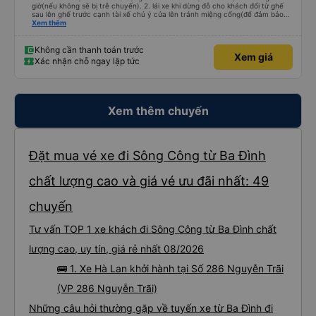
giờ(nếu không sẽ bị trễ chuyến). 2. lái xe khi dừng đỗ cho khách đổi từ ghế
sau lên ghế trước cạnh tài xế chú ý cửa lên tránh miệng cống(để đảm bảo
an toàn cho khách- tại HN: miệng cống bằng sắt chữ nhật dạng ô lưới, cửa
Xem thêm
miệng cống còn kết nối với vỉa hè tương đương 1 viên gạch lát viền vỉa hè
50-60cm. 3. Thái độ và tay nghề tài xế tốt. Bác tài đã cố gắng để về đến
Tng kịp 20h, để khách nối chuyến Xe 11 chỗ nên thoáng đãng.
Không cần thanh toán trước
Xem giá
Xác nhận chỗ ngay lập tức
Xem thêm chuyến
Đặt mua vé xe đi Sông Công từ Ba Đình
chất lượng cao và giá vé ưu đãi nhất: 49
chuyến
Tư vấn TOP 1 xe khách đi Sông Công từ Ba Đình chất
lượng cao, uy tín, giá rẻ nhất 08/2026
🚌 1. Xe Hà Lan khởi hành tại Số 286 Nguyễn Trãi
(VP 286 Nguyễn Trãi)
Những câu hỏi thường gặp về tuyến xe từ Ba Đình đi