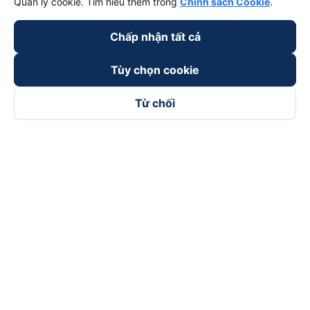
Quản lý cookie. Tìm hiểu thêm trong
Chính sách Cookie
.
Chấp nhận tất cả
Tùy chọn cookie
Từ chối
Theo dõi chúng tôi trên
Facebook
Tiktok
Youtube
Công ty TNHH Thương Mại Dịch Vụ Vexere
Địa chỉ đăng ký kinh doanh: 8C Chữ Đồng Tử, Phường Tân
Sơn Nhất, TP. Hồ Chí Minh, Việt Nam
Địa chỉ
:
Lầu 2, toà nhà H3 Circo Hoàng Diệu, 384 Hoàng Diệu,
Phường Khánh Hội, TP Hồ Chí Minh, Việt Nam
Tầng 3, toà nhà 101 Láng Hạ, 101 Láng Hạ, Phường Láng, TP.
Hà Nội, Việt Nam
Giấy chứng nhận ĐKKD số 0315133726 do Sở KH và ĐT TP.