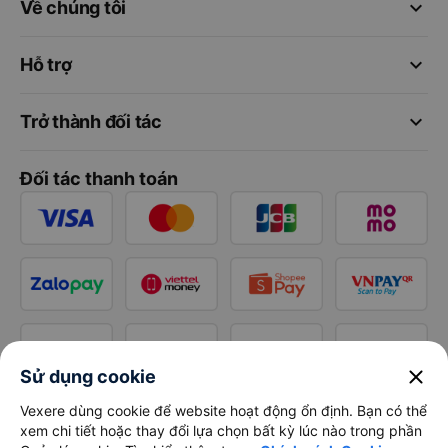
keyboard_arrow_down
Về chúng tôi
keyboard_arrow_down
Hỗ trợ
keyboard_arrow_down
Trở thành đối tác
Đối tác thanh toán
close
Sử dụng cookie
Vexere dùng cookie để website hoạt động ổn định. Bạn có thể
xem chi tiết hoặc thay đổi lựa chọn bất kỳ lúc nào trong phần