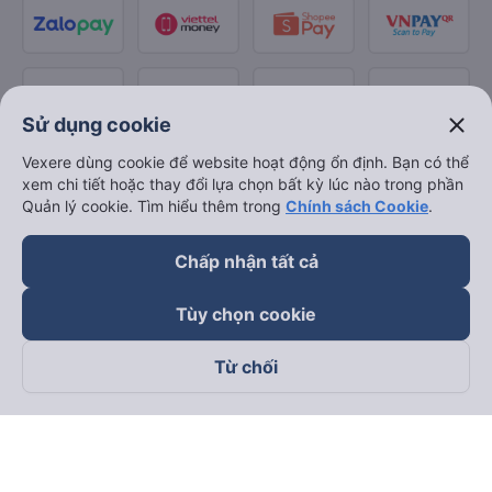
close
Sử dụng cookie
Vexere dùng cookie để website hoạt động ổn định. Bạn có thể
xem chi tiết hoặc thay đổi lựa chọn bất kỳ lúc nào trong phần
Quản lý cookie. Tìm hiểu thêm trong
Chính sách Cookie
.
Chấp nhận tất cả
Tùy chọn cookie
Từ chối
Theo dõi chúng tôi trên
Facebook
Tiktok
Youtube