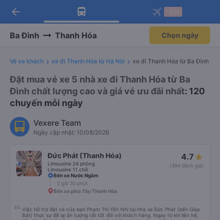
arrow_back
Tải app Vexere ngay!
Tải app Vexere
-30k
Mở app
Mở app
Nhận ưu đãi thành viên độc
-30k/ghế khi đặt vé máy bay qua
quyền
app
Ba Đình
Thanh Hóa
Chọn ngày
Vé xe khách
xe đi Thanh Hóa từ Hà Nội
xe đi Thanh Hóa từ Ba Đình
Đặt mua vé xe 5 nhà xe đi Thanh Hóa từ Ba
Đình chất lượng cao và giá vé ưu đãi nhất
: 120
chuyến mỗi ngày
Vexere Team
Ngày cập nhật: 10/08/2026
Đức Phát (Thanh Hóa)
4.7
Limousine 24 phòng
(394 đánh giá)
Limousine 11 chỗ
Bến xe Nước Ngầm
2 giờ 30 phút
Bến xe phía Tây Thanh Hóa
Việc hỗ trợ đặt vé của bạn Phạm Thị Yến Nhi tại nhà xe Đức Phát (bến Giáp
Bát) thực sự để lại ấn tượng rất tốt đối với khách hàng. Ngay từ khi liên hệ,