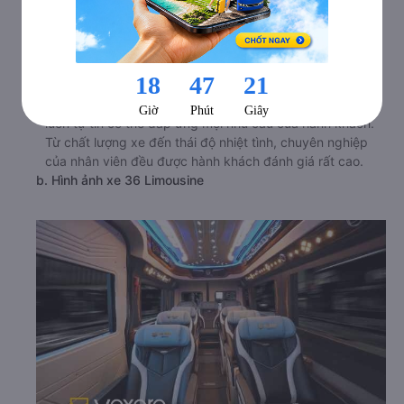
36 Limousine là hãng xe giường nằm đi Thanh Hóa -
Thanh Hóa từ Ba Đình - Hà Nội rất được hành khách ưa
chuộng. Với nhiều năm kinh nghiệm hoạt động trong lĩnh
vực vận tải hành khách với dòng xe cao cấp. Nhà xe 36
Limousine đi Thanh Hóa - Thanh Hóa từ Ba Đình - Hà Nội
luôn tự tin có thể đáp ứng mọi nhu cầu của hành khách.
Từ chất lượng xe đến thái độ nhiệt tình, chuyên nghiệp
của nhân viên đều được hành khách đánh giá rất cao.
b. Hình ảnh xe 36 Limousine