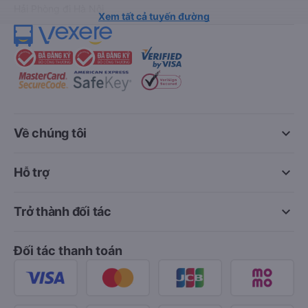
Hải Phòng đi Hà Nội
Xem tất cả tuyến đường
keyboard_arrow_down
Về chúng tôi
keyboard_arrow_down
Hỗ trợ
keyboard_arrow_down
Trở thành đối tác
Đối tác thanh toán