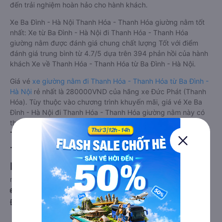
đến trải nghiệm hoàn hảo cho hành khách.
Xe Ba Đình - Hà Nội Thanh Hóa - Thanh Hóa giường nằm tốt
nhất: Xe từ Ba Đình - Hà Nội đi Thanh Hóa - Thanh Hóa
giường nằm được đánh giá chung chất lượng Tốt với điểm
đánh giá trung bình từ 4.7/5 dựa trên 394 phản hồi của hành
khách Xe về Thanh Hóa - Thanh Hóa từ Ba Đình - Hà Nội.
Giá vé
xe giường nằm đi Thanh Hóa - Thanh Hóa từ Ba Đình -
Hà Nội
rẻ nhất là 280000VND của hãng xe Đức Phát (Thanh
Hóa). Tùy thuộc vào chương trình khuyến mãi, giá vé Xe Ba
Đình - Hà Nội đi Thanh Hóa - Thanh Hóa giường nằm này có
thể sẽ rẻ hơn.
Tư vấn TOP 2 xe khách đi Thanh Hóa -
Thanh Hóa từ Ba Đình - Hà Nội chất
lượng cao, uy tín, giá rẻ nhất 08/2026
null
🚌 1. Xe 36 Limousine khởi hành tại Kiot 10.N5 KĐT
Đồng Tàu (Văn phòng Đồng Tàu)
a. Giới thiệu xe 36 Limousine