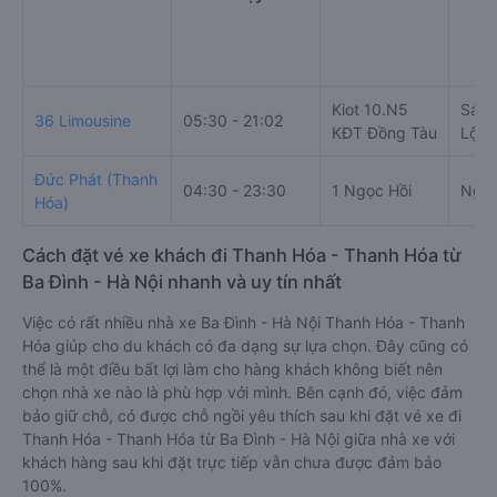
Kiot 10.N5
Sảnh
36 Limousine
05:30 - 21:02
KĐT Đồng Tàu
Lộ L
Đức Phát (Thanh
04:30 - 23:30
1 Ngọc Hồi
Nguy
Hóa)
Cách đặt vé xe khách đi Thanh Hóa - Thanh Hóa từ
Ba Đình - Hà Nội nhanh và uy tín nhất
Việc có rất nhiều nhà xe Ba Đình - Hà Nội Thanh Hóa - Thanh
Hóa giúp cho du khách có đa dạng sự lựa chọn. Đây cũng có
thể là một điều bất lợi làm cho hàng khách không biết nên
chọn nhà xe nào là phù hợp với mình. Bên cạnh đó, việc đảm
bảo giữ chỗ, có được chỗ ngồi yêu thích sau khi đặt vé xe đi
Thanh Hóa - Thanh Hóa từ Ba Đình - Hà Nội giữa nhà xe với
khách hàng sau khi đặt trực tiếp vẫn chưa được đảm bảo
100%.