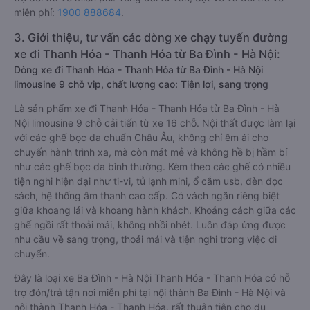
miễn phí:
1900 888684
.
3. Giới thiệu, tư vấn các dòng xe chạy tuyến đường
xe đi Thanh Hóa - Thanh Hóa từ Ba Đình - Hà Nội:
Dòng xe đi Thanh Hóa - Thanh Hóa từ Ba Đình - Hà Nội
limousine 9 chỗ vip, chất lượng cao: Tiện lợi, sang trọng
Là sản phẩm xe đi Thanh Hóa - Thanh Hóa từ Ba Đình - Hà
Nội limousine 9 chỗ cải tiến từ xe 16 chỗ. Nội thất được làm lại
với các ghế bọc da chuẩn Châu Âu, không chỉ êm ái cho
chuyến hành trình xa, mà còn mát mẻ và không hề bị hầm bí
như các ghế bọc da bình thường. Kèm theo các ghế có nhiều
tiện nghi hiện đại như ti-vi, tủ lạnh mini, ổ cắm usb, đèn đọc
sách, hệ thống âm thanh cao cấp. Có vách ngăn riêng biệt
giữa khoang lái và khoang hành khách. Khoảng cách giữa các
ghế ngồi rất thoải mái, không nhồi nhét. Luôn đáp ứng được
nhu cầu về sang trọng, thoải mái và tiện nghi trong việc di
chuyển.
Đây là loại xe Ba Đình - Hà Nội Thanh Hóa - Thanh Hóa có hỗ
trợ đón/trả tận nơi miễn phí tại nội thành Ba Đình - Hà Nội và
nội thành Thanh Hóa - Thanh Hóa, rất thuận tiện cho du