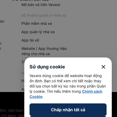
Mở bán vé trên Vexere
HỆ THỐNG QUẢN LÝ NHÀ XE
tin
Phần mềm nhà xe
App quản lý nhà xe
App tài xế
i
i
Website / App thương hiệu
riêng cho nhà xe
Tổng đài AI
close
Sử dụng cookie
HỆ THỐNG QUẢN LÝ HÀNG HOÁ
Vexere dùng cookie để website hoạt động
Phần mềm quản lý hàng hoá
ổn định. Bạn có thể xem chi tiết hoặc thay
đổi lựa chọn bất kỳ lúc nào trong phần Quản
App quản lý hàng hoá
lý cookie. Tìm hiểu thêm trong
Chính sách
Cookie
.
Chấp nhận tất cả
inh, Việt Nam
 Chí Minh, Việt Nam