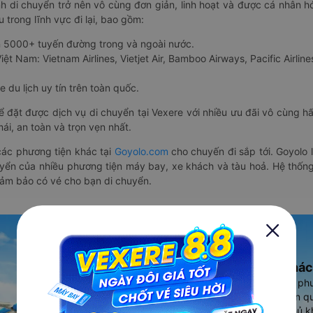
nh di chuyển trở nên vô cùng đơn giản, linh hoạt và được cá nhân h
 trong lĩnh vực đi lại, bao gồm:
n 5000+ tuyến đường trong và ngoài nước.
ệt Nam: Vietnam Airlines, Vietjet Air, Bamboo Airways, Pacific Airlines
 du lịch uy tín trên toàn quốc.
thể đặt được dịch vụ di chuyển tại Vexere với nhiều ưu đãi vô cùng 
i, an toàn và trọn vẹn nhất.
ác phương tiện khác tại
Goyolo.com
cho chuyến đi sắp tới. Goyolo
huyển của nhiều phương tiện máy bay, xe khách và tàu hoả. Hệ thống
đảm bảo có vé cho bạn di chuyển.
Ứng dụng đặt vé Xe khác
Vexere - ứng dụng đặt vé đa ph
cao, 5000+ tuyến đường toàn qu
vụ thuê xe máy, xe du lịch phủ k