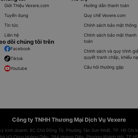
Giới Thiệu Vexere.com
Hướng dẫn thanh toán
Tuyển dụng
Quy chế Vexere.com
Tin tức
Chính sách bảo mật thông 
Liên hệ
Chính sách bảo mật thanh
eo dõi chúng tôi trên
toán
Facebook
Chính sách và quy trình giả
quyết tranh chấp, khiếu nạ
Tiktok
Câu hỏi thường gặp
Youtube
Công ty TNHH Thương Mại Dịch Vụ Vexere
 ký kinh doanh: 8C Chữ Đồng Tử, Phường Tân Sơn Nhất, TP. Hồ Chí M
nhà H3 Circo Hoàng Diệu, 384 Hoàng Diệu, Phường Khánh Hội, TP Hồ