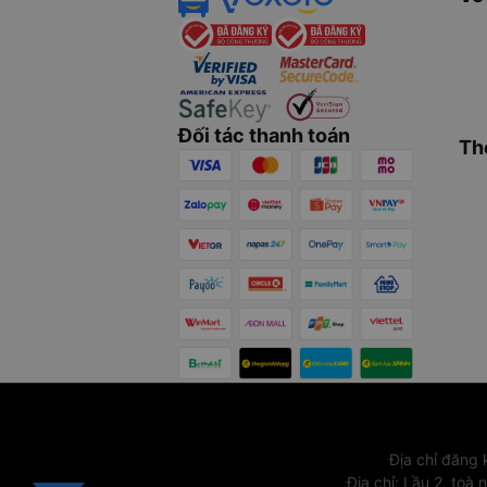
Đối tác thanh toán
Th
Địa chỉ đăng
Địa chỉ
:
Lầu 2, toà 