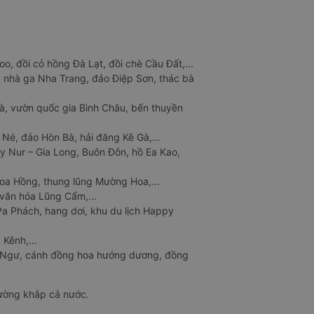
o, đồi cỏ hồng Đà Lạt, đồi chè Cầu Đất,...
 nhà ga Nha Trang, đảo Điệp Sơn, thác bà
à, vườn quốc gia Bình Châu, bến thuyền
 Né, đảo Hòn Bà, hải đăng Kê Gà,...
y Nur – Gia Long, Buôn Đôn, hồ Ea Kao,
Hoa Hồng, thung lũng Mường Hoa,...
văn hóa Lũng Cẩm,...
a Phách, hang dơi, khu du lịch Happy
 Kênh,...
n Ngư, cánh đồng hoa hướng dương, đồng
đường khắp cả nước.