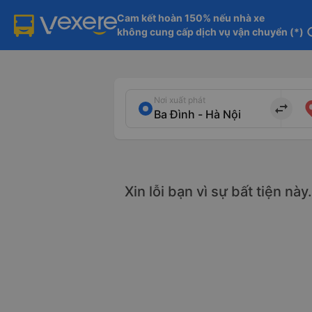
Cam kết hoàn 150% nếu nhà xe

không cung cấp dịch vụ vận chuyển (*)
in
Nơi xuất phát
import_export
Xin lỗi bạn vì sự bất tiện nà