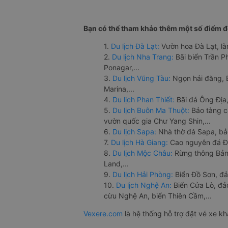
Bạn có thể tham khảo thêm một số điểm đế
1.
Du lịch Đà Lạt:
Vườn hoa Đà Lạt, là
2.
Du lịch Nha Trang:
Bãi biển Trần 
Ponagar,...
3.
Du lịch Vũng Tàu:
Ngọn hải đăng, 
Marina,...
4.
Du lịch Phan Thiết:
Bãi đá Ông Địa,
5.
Du lịch Buôn Ma Thuột:
Bảo tàng c
vườn quốc gia Chư Yang Shin,...
6.
Du lịch Sapa:
Nhà thờ đá Sapa, bả
7.
Du lịch Hà Giang:
Cao nguyên đá Đồ
8.
Du lịch Mộc Châu:
Rừng thông Bản 
Land,...
9.
Du lịch Hải Phòng:
Biển Đồ Sơn, đả
10.
Du lịch Nghệ An:
Biển Cửa Lò, đ
cừu Nghệ An, biển Thiên Cầm,...
Vexere.com
là hệ thống hỗ trợ đặt vé xe k