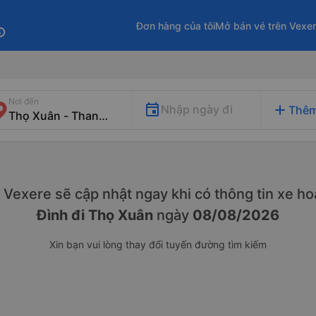
Đơn hàng của tôi
Mở bán vé trên Vexe
fo
Nơi đến
add
Nhập ngày đi
Thêm
y. Vexere sẽ cập nhật ngay khi có thông tin xe
hoạ
Đình đi Thọ Xuân
ngày
08/08/2026
Xin bạn vui lòng thay đổi tuyến đường tìm kiếm