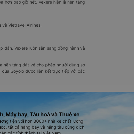
óa hơn bao giờ hết. Vexere hiện là nền tảng
 và Vietravel Airlines.
hấp dẫn. Vexere luôn sẵn sàng đồng hành và
 là nền tảng đặt vé cho phép người dùng so
 của Goyolo được liên kết trực tiếp với các
h, Máy bay, Tàu hoả và Thuê xe
ương tiện với hơn 3000+ nhà xe chất lượng
ốc, tất cả hãng bay và hãng tàu cùng dịch
hắp các tỉnh thành tại Việt Nam.