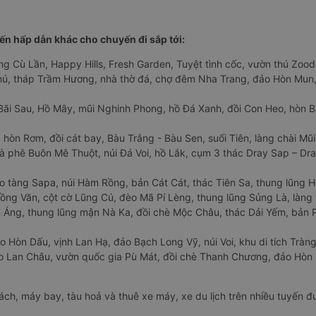
n hấp dẫn khác cho chuyến đi sắp tới:
ng Cù Lần, Happy Hills, Fresh Garden, Tuyệt tình cốc, vườn thú Zoodo
Phú, tháp Trầm Hương, nhà thờ đá, chợ đêm Nha Trang, đảo Hòn Mun,
Bãi Sau, Hồ Mây, mũi Nghinh Phong, hồ Đá Xanh, đồi Con Heo, hòn B
 hòn Rơm, đồi cát bay, Bàu Trắng - Bàu Sen, suối Tiên, làng chài Mũi
à phê Buôn Mê Thuột, núi Đá Voi, hồ Lắk, cụm 3 thác Dray Sap – Dra
o tàng Sapa, núi Hàm Rồng, bản Cát Cát, thác Tiên Sa, thung lũng 
ng Văn, cột cờ Lũng Cú, đèo Mã Pí Lèng, thung lũng Sủng Là, làng 
Áng, thung lũng mận Nà Ka, đồi chè Mộc Châu, thác Dải Yếm, bản P
o Hòn Dấu, vịnh Lan Hạ, đảo Bạch Long Vỹ, núi Voi, khu di tích Tràng
ảo Lan Châu, vườn quốc gia Pù Mát, đồi chè Thanh Chương, đảo Hò
hách, máy bay, tàu hoả và thuê xe máy, xe du lịch trên nhiều tuyến 