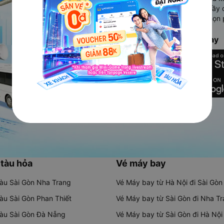
Ứng dụng hiển thị thông tin đầy 
người dùng so sánh và lựa chọn 
chóng và phù hợp nhất.
Tải ứng dụng Vexere ngay
 tàu hỏa
Vé máy bay
tàu Sài Gòn Nha Trang
Vé Máy bay từ Hà Nội đi Sài Gòn
tàu Sài Gòn Phan Thiết
Vé Máy bay từ Sài Gòn đi Nha T
tàu Sài Gòn Đà Nẵng
Vé Máy bay từ Sài Gòn đi Hà Nội