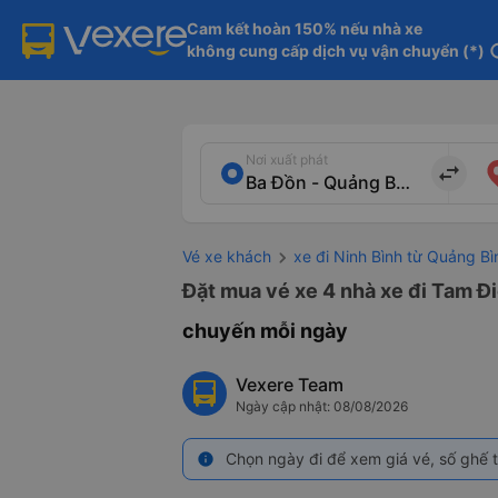
Cam kết hoàn 150% nếu nhà xe

không cung cấp dịch vụ vận chuyển (*)
in
Nơi xuất phát
import_export
Vé xe khách
xe đi Ninh Bình từ Quảng Bì
Đặt mua vé xe 4 nhà xe đi Tam Đi
chuyến mỗi ngày
Vexere Team
Ngày cập nhật: 08/08/2026
Chọn ngày đi để xem giá vé, số ghế t
info