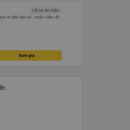
Lái xe an toàn
ck in đến lên xe . nhân viên rất
Xem giá
ến