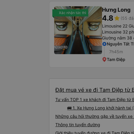
Hưng Long
Xác nhận tức thì
4.8
star
(55 đá
Limousine 22 Gi
Limousine 32 p
Giường nằm 38 
Nguyễn Tất T
7h45m
Tam Điệp
Đặt mua vé xe đi Tam Điệp từ 
Tư vấn TOP 1 xe khách đi Tam Điệp từ B
🚌 1. Xe Hưng Long khởi hành tại
Những câu hỏi thường gặp về tuyến xe 
Thông tin tuyến đường
Giới thiệu tuyến đường xe đi Tam Điệp 