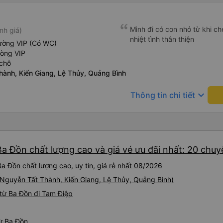
Mình đi có con nhỏ từ khi che
nh giá)
nhiệt tình thân thiện
ường VIP (Có WC)
hòng VIP
chỗ
hành, Kiến Giang, Lệ Thủy, Quảng Bình
keyboard_arrow_down
Thông tin chi tiết
Ba Đồn chất lượng cao và giá vé ưu đãi nhất: 20 chuy
a Đồn chất lượng cao, uy tín, giá rẻ nhất 08/2026
 (Nguyễn Tất Thành, Kiến Giang, Lệ Thủy, Quảng Bình)
từ Ba Đồn đi Tam Điệp
từ Ba Đồn