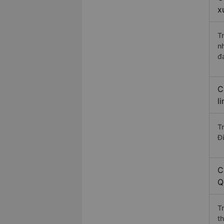
x
T
n
đ
C
l
T
Đi
C
Q
T
t