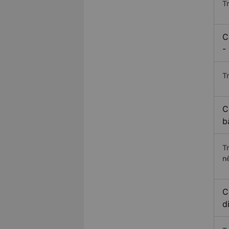
T
C
-
Tr
C
b
T
n
C
d