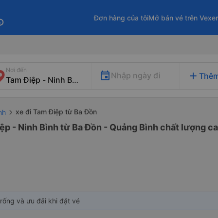
Đơn hàng của tôi
Mở bán vé trên Vexe
fo
Nơi đến
add
Nhập ngày đi
Thêm
xe đi Tam Điệp từ Ba Đồn
nh
ệp - Ninh Bình từ Ba Đồn - Quảng Bình chất lượng ca
rống và ưu đãi khi đặt vé