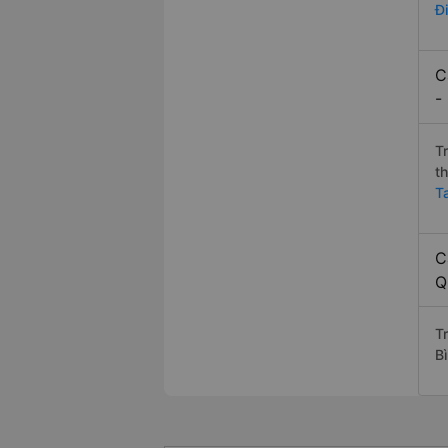
Đ
C
-
T
t
T
C
Q
T
B