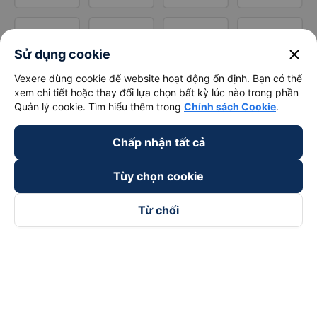
close
Sử dụng cookie
Vexere dùng cookie để website hoạt động ổn định. Bạn có thể
xem chi tiết hoặc thay đổi lựa chọn bất kỳ lúc nào trong phần
Quản lý cookie. Tìm hiểu thêm trong
Chính sách Cookie
.
Chấp nhận tất cả
Tùy chọn cookie
Từ chối
Theo dõi chúng tôi trên
Facebook
Tiktok
Youtube
Công ty TNHH Thương Mại Dịch Vụ Vexere