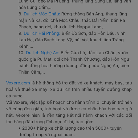
Lũng Cú, đèo Mã Pí Lèng, thung lũng Sủng Là, làng văn
hóa Lũng Cẩm,...
8.
Du lịch Mộc Châu:
Rừng thông Bản Áng, thung lũng
mận Nà Ka, đồi chè Mộc Châu, thác Dải Yếm, bản Pa
Phách, hang dơi, khu du lịch Happy Land,...
9.
Du lịch Hải Phòng:
Biển Đồ Sơn, đảo Hòn Dấu, vịnh
Lan Hạ, đảo Bạch Long Vỹ, núi Voi, khu di tích Tràng
Kênh,...
10.
Du lịch Nghệ An:
Biển Cửa Lò, đảo Lan Châu, vườn
quốc gia Pù Mát, đồi chè Thanh Chương, đảo Hòn Ngư,
cánh đồng hoa hướng dương, đồng cừu Nghệ An, biển
Thiên Cầm,...
Vexere.com
là hệ thống hỗ trợ đặt vé xe khách, máy bay, tàu
hoả và thuê xe máy, xe du lịch trên nhiều tuyến đường khắp
cả nước.
Với Vexere, việc lập kế hoạch cho hành trình di chuyển trở nên
vô cùng đơn giản, linh hoạt và được cá nhân hóa hơn bao giờ
hết. Vexere hiện là nền tảng kết nối hành khách với các đối
tác hàng đầu trong lĩnh vực đi lại, bao gồm:
• 2000+ hãng xe chất lượng cao trên 5000+ tuyến
đường trong và ngoài nước.