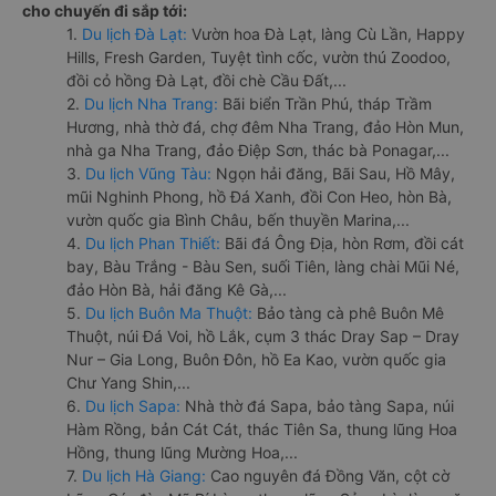
cho chuyến đi sắp tới:
1.
Du lịch Đà Lạt:
Vườn hoa Đà Lạt, làng Cù Lần, Happy
Hills, Fresh Garden, Tuyệt tình cốc, vườn thú Zoodoo,
đồi cỏ hồng Đà Lạt, đồi chè Cầu Đất,...
2.
Du lịch Nha Trang:
Bãi biển Trần Phú, tháp Trầm
Hương, nhà thờ đá, chợ đêm Nha Trang, đảo Hòn Mun,
nhà ga Nha Trang, đảo Điệp Sơn, thác bà Ponagar,...
3.
Du lịch Vũng Tàu:
Ngọn hải đăng, Bãi Sau, Hồ Mây,
mũi Nghinh Phong, hồ Đá Xanh, đồi Con Heo, hòn Bà,
vườn quốc gia Bình Châu, bến thuyền Marina,...
4.
Du lịch Phan Thiết:
Bãi đá Ông Địa, hòn Rơm, đồi cát
bay, Bàu Trắng - Bàu Sen, suối Tiên, làng chài Mũi Né,
đảo Hòn Bà, hải đăng Kê Gà,...
5.
Du lịch Buôn Ma Thuột:
Bảo tàng cà phê Buôn Mê
Thuột, núi Đá Voi, hồ Lắk, cụm 3 thác Dray Sap – Dray
Nur – Gia Long, Buôn Đôn, hồ Ea Kao, vườn quốc gia
Chư Yang Shin,...
6.
Du lịch Sapa:
Nhà thờ đá Sapa, bảo tàng Sapa, núi
Hàm Rồng, bản Cát Cát, thác Tiên Sa, thung lũng Hoa
Hồng, thung lũng Mường Hoa,...
7.
Du lịch Hà Giang:
Cao nguyên đá Đồng Văn, cột cờ