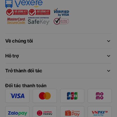
keyboard_arrow_down
Về chúng tôi
keyboard_arrow_down
Hỗ trợ
keyboard_arrow_down
Trở thành đối tác
Đối tác thanh toán