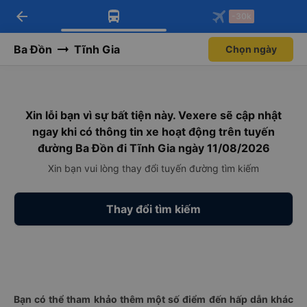
arrow_back
Tải app Vexere ngay!
Tải app Vexere
-30k
Mở app
Mở app
Nhận ưu đãi thành viên độc
-30k/ghế khi đặt vé máy bay qua
quyền
app
Ba Đồn
Tĩnh Gia
Chọn ngày
Xin lỗi bạn vì sự bất tiện này. Vexere sẽ cập nhật
ngay khi có thông tin xe hoạt động trên tuyến
đường Ba Đồn đi Tĩnh Gia ngày 11/08/2026
Xin bạn vui lòng thay đổi tuyến đường tìm kiếm
Thay đổi tìm kiếm
Bạn có thể tham khảo thêm một số điểm đến hấp dẫn khác