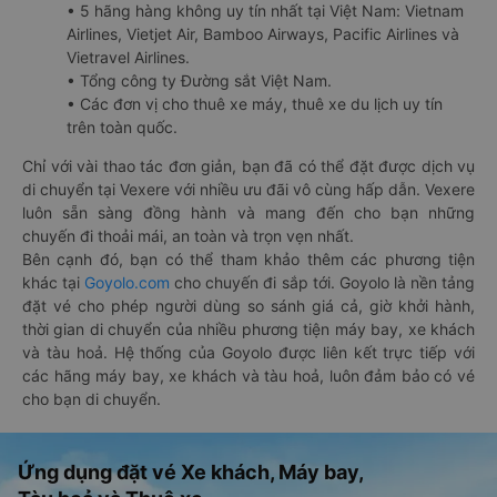
• 5 hãng hàng không uy tín nhất tại Việt Nam: Vietnam
Airlines, Vietjet Air, Bamboo Airways, Pacific Airlines và
Vietravel Airlines.
• Tổng công ty Đường sắt Việt Nam.
• Các đơn vị cho thuê xe máy, thuê xe du lịch uy tín
trên toàn quốc.
Chỉ với vài thao tác đơn giản, bạn đã có thể đặt được dịch vụ
di chuyển tại Vexere với nhiều ưu đãi vô cùng hấp dẫn. Vexere
luôn sẵn sàng đồng hành và mang đến cho bạn những
chuyến đi thoải mái, an toàn và trọn vẹn nhất.
Bên cạnh đó, bạn có thể tham khảo thêm các phương tiện
khác tại
Goyolo.com
cho chuyến đi sắp tới. Goyolo là nền tảng
đặt vé cho phép người dùng so sánh giá cả, giờ khởi hành,
thời gian di chuyển của nhiều phương tiện máy bay, xe khách
và tàu hoả. Hệ thống của Goyolo được liên kết trực tiếp với
các hãng máy bay, xe khách và tàu hoả, luôn đảm bảo có vé
cho bạn di chuyển.
Ứng dụng đặt vé Xe khách, Máy bay,