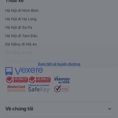
Thuê xe
Hà Nội đi Ninh Bình
Hà Nội đi Hạ Long
Hà Nội đi Sa Pa
Hà Nội đi Tam Đảo
Đà Nẵng đi Hội An
Đà Nẵng đi Huế
Hải Phòng đi Hà Nội
Xem tất cả tuyến đường
keyboard_arrow_down
Về chúng tôi