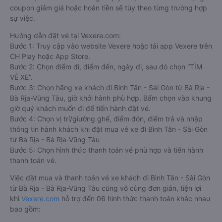
coupon giảm giá hoặc hoàn tiền sẽ tùy theo từng trường hợp
sự việc.
Hướng dẫn đặt vé tại Vexere.com:
Bước 1: Truy cập vào website Vexere hoặc tải app Vexere trên
CH Play hoặc App Store.
Bước 2: Chọn điểm đi, điểm đến, ngày đi, sau đó chọn “TÌM
VÉ XE”.
Bước 3: Chọn hãng xe khách đi Bình Tân - Sài Gòn từ Bà Rịa -
Bà Rịa-Vũng Tàu, giờ khởi hành phù hợp. Bấm chọn vào khung
giờ quý khách muốn đi để tiến hành đặt vé.
Bước 4: Chọn vị trí/giường ghế, điểm đón, điểm trả và nhập
thông tin hành khách khi đặt mua vé xe đi Bình Tân - Sài Gòn
từ Bà Rịa - Bà Rịa-Vũng Tàu
Bước 5: Chọn hình thức thanh toán vé phù hợp và tiến hành
thanh toán vé.
Việc đặt mua và thanh toán vé xe khách đi Bình Tân - Sài Gòn
từ Bà Rịa - Bà Rịa-Vũng Tàu cũng vô cùng đơn giản, tiện lợi
khi
Vexere.com
hỗ trợ đến 06 hình thức thanh toán khác nhau
bao gồm: