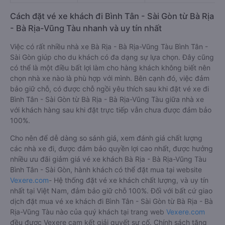
Cách đặt vé xe khách đi Bình Tân - Sài Gòn từ Bà Rịa
- Bà Rịa-Vũng Tàu nhanh và uy tín nhất
Việc có rất nhiều nhà xe Bà Rịa - Bà Rịa-Vũng Tàu Bình Tân -
Sài Gòn giúp cho du khách có đa dạng sự lựa chọn. Đây cũng
có thể là một điều bất lợi làm cho hàng khách không biết nên
chọn nhà xe nào là phù hợp với mình. Bên cạnh đó, việc đảm
bảo giữ chỗ, có được chỗ ngồi yêu thích sau khi đặt vé xe đi
Bình Tân - Sài Gòn từ Bà Rịa - Bà Rịa-Vũng Tàu giữa nhà xe
với khách hàng sau khi đặt trực tiếp vẫn chưa được đảm bảo
100%.
Cho nên để dễ dàng so sánh giá, xem đánh giá chất lượng
các nhà xe đi, được đảm bảo quyền lợi cao nhất, được hưởng
nhiều ưu đãi giảm giá vé xe khách Bà Rịa - Bà Rịa-Vũng Tàu
Bình Tân - Sài Gòn, hành khách có thể đặt mua tại website
Vexere.com
- Hệ thống đặt vé xe khách chất lượng, và uy tín
nhất tại Việt Nam, đảm bảo giữ chỗ 100%. Đối với bất cứ giao
dịch đặt mua vé xe khách đi Bình Tân - Sài Gòn từ Bà Rịa - Bà
Rịa-Vũng Tàu nào của quý khách tại trang web
Vexere.com
đều được Vexere cam kết giải quyết sự cố. Chính sách tặng