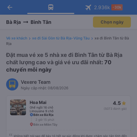
arrow_back
Tải app Vexere ngay!
Tải app Vexere
2.936
k
-30k
Mở app
Mở app
Nhận ưu đãi thành viên độc
-30k/ghế khi đặt vé máy bay qua
quyền
app
Bà Rịa
Bình Tân
Chọn ngày
Vé xe khách
xe đi Sài Gòn từ Bà Rịa-Vũng Tàu
xe đi Bình Tân từ Bà
Rịa
Đặt mua vé xe 5 nhà xe đi Bình Tân từ Bà Rịa
chất lượng cao và giá vé ưu đãi nhất
: 70
chuyến mỗi ngày
Vexere Team
Ngày cập nhật: 08/08/2026
Hoa Mai
4.5
Ghế ngồi 16 chỗ
(5073 đánh giá)
Limousine 9 chỗ
Bến xe Bà Rịa
2 giờ 15 phút
Bến xe Miền Tây
không biết nói sao để bày tỏ hết sự xúc động khi được chăm sóc tận tình đến