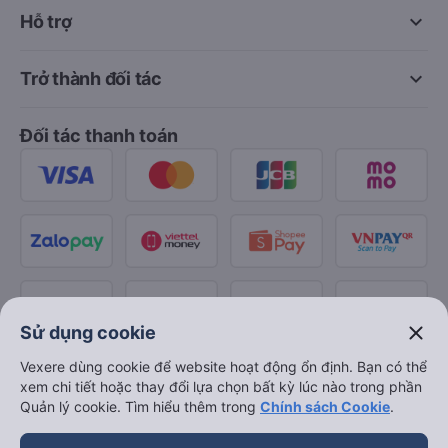
keyboard_arrow_down
Hỗ trợ
keyboard_arrow_down
Trở thành đối tác
Đối tác thanh toán
close
Sử dụng cookie
Vexere dùng cookie để website hoạt động ổn định. Bạn có thể
xem chi tiết hoặc thay đổi lựa chọn bất kỳ lúc nào trong phần
Quản lý cookie. Tìm hiểu thêm trong
Chính sách Cookie
.