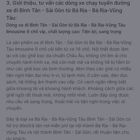
3. Giới thiệu, tư vấn các dòng xe chạy tuyến đường
xe đi Bình Tân - Sài Gòn từ Bà Rịa - Bà Rịa-Vũng
Tàu:
Dòng xe đi Bình Tân - Sài Gòn từ Bà Rịa - Bà Rịa-Vũng Tàu
limousine 9 chỗ vip, chất lượng cao: Tiện lợi, sang trọng
Là sản phẩm xe đi Bình Tân - Sài Gòn từ Bà Rịa - Bà Rịa-Vũng
Tàu limousine 9 chỗ cải tiến từ xe 16 chỗ. Nội thất được làm
lại với các ghế bọc da chuẩn Châu Âu, không chỉ êm ái cho
chuyến hành trình xa, mà còn mát mẻ và không hề bị hầm bí
như các ghế bọc da bình thường. Kèm theo các ghế có nhiều
tiện nghi hiện đại như ti-vi, tủ lạnh mini, ổ cắm usb, đèn đọc
sách, hệ thống âm thanh cao cấp. Có vách ngăn riêng biệt
giữa khoang lái và khoang hành khách. Khoảng cách giữa các
ghế ngồi rất thoải mái, không nhồi nhét. Luôn đáp ứng được
nhu cầu về sang trọng, thoải mái và tiện nghi trong việc di
chuyển.
Đây là loại xe Bà Rịa - Bà Rịa-Vũng Tàu Bình Tân - Sài Gòn có
hỗ trợ đón/trả tận nơi miễn phí tại nội thành Bà Rịa - Bà Rịa-
Vũng Tàu và nội thành Bình Tân - Sài Gòn, rất thuận tiện cho
du khách.