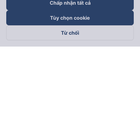
Chấp nhận tất cả
Tùy chọn cookie
Từ chối
Theo dõi chúng tôi trên
Facebook
Tiktok
Youtube
Công ty TNHH Thương Mại Dịch Vụ Vexere
Địa chỉ đăng ký kinh doanh: 8C Chữ Đồng Tử, Phường Tân
Sơn Nhất, TP. Hồ Chí Minh, Việt Nam
Địa chỉ
:
Lầu 2, toà nhà H3 Circo Hoàng Diệu, 384 Hoàng Diệu,
Phường Khánh Hội, TP Hồ Chí Minh, Việt Nam
Tầng 3, toà nhà 101 Láng Hạ, 101 Láng Hạ, Phường Láng, TP.
Hà Nội, Việt Nam
Giấy chứng nhận ĐKKD số 0315133726 do Sở KH và ĐT TP.
Hồ Chí Minh cấp lần đầu ngày 27/6/2018
Bản quyền © 2025 thuộc về Vexere.com