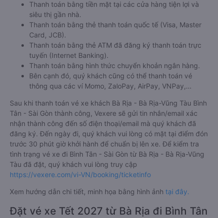
Thanh toán bằng tiền mặt tại các cửa hàng tiện lợi và
siêu thị gần nhà.
Thanh toán bằng thẻ thanh toán quốc tế (Visa, Master
Card, JCB).
Thanh toán bằng thẻ ATM đã đăng ký thanh toán trực
tuyến (Internet Banking).
Thanh toán bằng hình thức chuyển khoản ngân hàng.
Bên cạnh đó, quý khách cũng có thể thanh toán vé
thông qua các ví Momo, ZaloPay, AirPay, VNPay,…
Sau khi thanh toán vé xe khách Bà Rịa - Bà Rịa-Vũng Tàu Bình
Tân - Sài Gòn thành công, Vexere sẽ gửi tin nhắn/email xác
nhận thành công đến số điện thoại/email mà quý khách đã
đăng ký. Đến ngày đi, quý khách vui lòng có mặt tại điểm đón
trước 30 phút giờ khởi hành để chuẩn bị lên xe. Để kiểm tra
tình trạng vé xe đi Bình Tân - Sài Gòn từ Bà Rịa - Bà Rịa-Vũng
Tàu đã đặt, quý khách vui lòng truy cập
https://vexere.com/vi-VN/booking/ticketinfo
Xem hướng dẫn chi tiết, minh họa bằng hình ảnh
tại đây.
Đặt vé xe Tết 2027 từ Bà Rịa đi Bình Tân