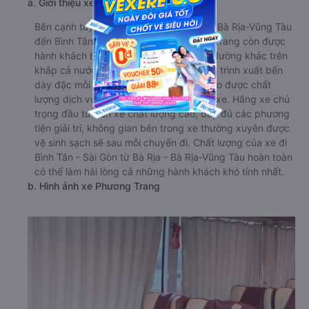
a. Giới thiệu xe Phương Trang
Bên cạnh tuyến đường chính từ Bà Rịa - Bà Rịa-Vũng Tàu
đến Bình Tân - Sài Gòn, nhà xe Phương Trang còn được
hành khách biết đến ở khá nhiều tuyến đường khác trên
khắp cả nước. Nhà xe hoạt động với lịch trình xuất bến
dày đặc mỗi ngày. Tuy vậy, vẫn đảm bảo được chất
lượng dịch vụ tốt nhất cho từng chuyến xe. Hãng xe chú
trọng đầu tư dàn xe chất lượng cao, đầy đủ các phương
tiện giải trí, không gian bên trong xe thường xuyên được
vệ sinh sạch sẽ sau mỗi chuyến đi. Chất lượng của xe đi
Bình Tân - Sài Gòn từ Bà Rịa - Bà Rịa-Vũng Tàu hoàn toàn
có thể làm hài lòng cả những hành khách khó tính nhất.
b. Hình ảnh xe Phương Trang