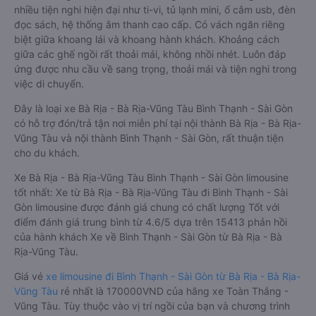
nhiều tiện nghi hiện đại như ti-vi, tủ lạnh mini, ổ cắm usb, đèn
đọc sách, hệ thống âm thanh cao cấp. Có vách ngăn riêng
biệt giữa khoang lái và khoang hành khách. Khoảng cách
giữa các ghế ngồi rất thoải mái, không nhồi nhét. Luôn đáp
ứng được nhu cầu về sang trọng, thoải mái và tiện nghi trong
việc di chuyển.
Đây là loại xe Bà Rịa - Bà Rịa-Vũng Tàu Bình Thạnh - Sài Gòn
có hỗ trợ đón/trả tận nơi miễn phí tại nội thành Bà Rịa - Bà Rịa-
Vũng Tàu và nội thành Bình Thạnh - Sài Gòn, rất thuận tiện
cho du khách.
Xe Bà Rịa - Bà Rịa-Vũng Tàu Bình Thạnh - Sài Gòn limousine
tốt nhất: Xe từ Bà Rịa - Bà Rịa-Vũng Tàu đi Bình Thạnh - Sài
Gòn limousine được đánh giá chung có chất lượng Tốt với
điểm đánh giá trung bình từ 4.6/5 dựa trên 15413 phản hồi
của hành khách Xe về Bình Thạnh - Sài Gòn từ Bà Rịa - Bà
Rịa-Vũng Tàu.
Giá vé
xe limousine đi Bình Thạnh - Sài Gòn từ Bà Rịa - Bà Rịa-
Vũng Tàu
rẻ nhất là 170000VND của hãng xe Toàn Thắng -
Vũng Tàu. Tùy thuộc vào vị trí ngồi của bạn và chương trình