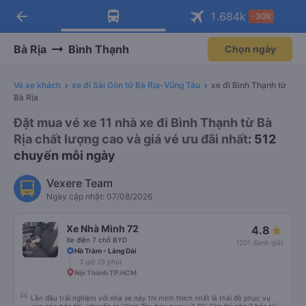
arrow_back
Tải app Vexere ngay!
Tải app Vexere
1.684
k
-30k
Mở app
Mở app
Nhận ưu đãi thành viên độc
-30k/ghế khi đặt vé máy bay qua
quyền
app
Bà Rịa
Bình Thạnh
Chọn ngày
Vé xe khách
xe đi Sài Gòn từ Bà Rịa-Vũng Tàu
xe đi Bình Thạnh từ
Bà Rịa
Đặt mua vé xe 11 nhà xe đi Bình Thạnh từ Bà
Rịa chất lượng cao và giá vé ưu đãi nhất
: 512
chuyến mỗi ngày
Vexere Team
Ngày cập nhật: 07/08/2026
Xe Nhà Mình 72
4.8
Xe điện 7 chỗ BYD
(201 đánh giá)
Hồ Tràm - Láng Dài
3 giờ 25 phút
Nội Thành TP.HCM
Lần đầu trải nghiệm với nhà xe này thì mình thích nhất là thái độ phục vụ