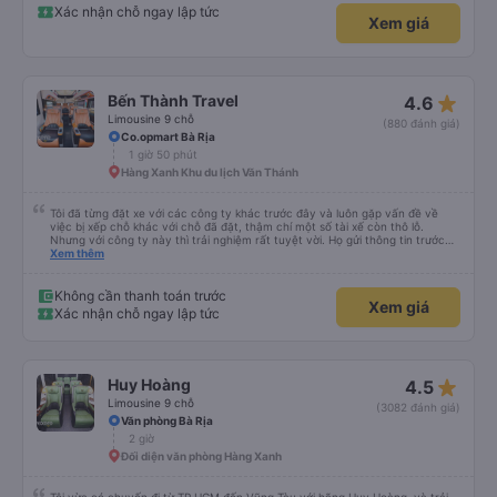
quy định rõ ràng về việc giữ im lặng (tắt âm thanh điện thoại) vào ban đêm
Xác nhận chỗ ngay lập tức
Xem giá
để tránh làm phiền hành khách khác ngủ. Ngoài ra, nhà xe nên dán sẵn mật
khẩu Wi-Fi trong xe để hành khách dễ dàng sử dụng. Tôi vẫn sẽ tiếp tục ủng
hộ nhà xe trong tương lai!
star_rate
Bến Thành Travel
4.6
Limousine 9 chỗ
(880 đánh giá)
Co.opmart Bà Rịa
1 giờ 50 phút
Hàng Xanh Khu du lịch Văn Thánh
Tôi đã từng đặt xe với các công ty khác trước đây và luôn gặp vấn đề về
việc bị xếp chỗ khác với chỗ đã đặt, thậm chí một số tài xế còn thô lỗ.
Nhưng với công ty này thì trải nghiệm rất tuyệt vời. Họ gửi thông tin trước
nên tôi biết khi nào tài xế sẽ đến, đón tôi tại địa chỉ và xếp tôi ngồi đúng chỗ
Xem thêm
đã chọn. Không gặp quá nhiều rắc rối. Tài xế thân thiện, làm việc hiệu quả
và đưa tôi đến nơi rất nhanh chóng. Từ giờ trở đi tôi sẽ chỉ đặt xe với công ty
này. Tôi thường xuyên sử dụng dịch vụ xe limousine để đi lại giữa Thành phố
Không cần thanh toán trước
Xem giá
Hồ Chí Minh và Vũng Tàu. Trải nghiệm tuyệt vời, 👍🏽
Xác nhận chỗ ngay lập tức
star_rate
Huy Hoàng
4.5
Limousine 9 chỗ
(3082 đánh giá)
Văn phòng Bà Rịa
2 giờ
Đối diện văn phòng Hàng Xanh