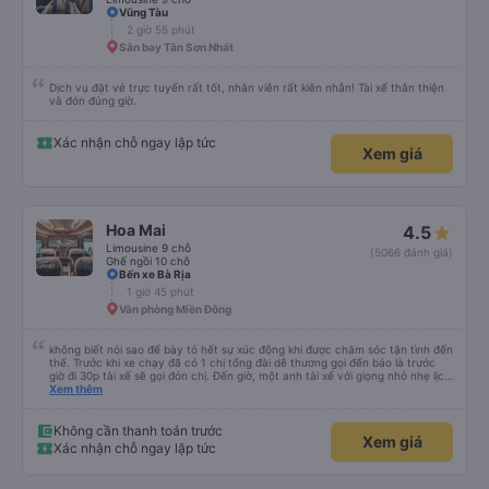
Vũng Tàu
2 giờ 55 phút
Sân bay Tân Sơn Nhất
Dịch vụ đặt vé trực tuyến rất tốt, nhân viên rất kiên nhẫn! Tài xế thân thiện
và đón đúng giờ.
Xác nhận chỗ ngay lập tức
Xem giá
Hoa Mai
4.5
Limousine 9 chỗ
(5066 đánh giá)
Ghế ngồi 10 chỗ
Bến xe Bà Rịa
1 giờ 45 phút
Văn phòng Miền Đông
không biết nói sao để bày tỏ hết sự xúc động khi được chăm sóc tận tình đến
thế. Trước khi xe chạy đã có 1 chị tổng đài dễ thương gọi đến báo là trước
giờ đi 30p tài xế sẽ gọi đón chị. Đến giờ, một anh tài xế với giọng nhỏ nhẹ lịch
sử hỏi: chị ở chỗ nào e đến đón. Tuy đường hơi đông nhưng anh tài xế vẫn
Xem thêm
rất cố gắng chạy cho kịp chuyến bay của 1 hành khách khác trên xe nhưng
xe lại đi rất êm, không dằn sốc gì hết. Mình để ý lần nào gọi khách anh tài xế
cũng với cái giọng nhỏ nhẹ đó đón khách, không như các xe khác mình từng
Không cần thanh toán trước
Xem giá
đi. Thiệc là ưng hết sức. Nhất định sẽ đi lại lần sau
Xác nhận chỗ ngay lập tức