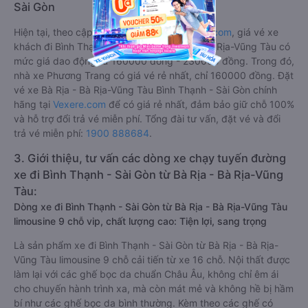
Sài Gòn
Hiện tại, theo cập nhật mới nhất của
Vexere.com
, giá vé xe
khách đi Bình Thạnh - Sài Gòn từ Bà Rịa - Bà Rịa-Vũng Tàu có
mức giá dao động từ 160000 đồng - 230000 đồng. Trong đó,
nhà xe Phương Trang có giá vé rẻ nhất, chỉ 160000 đồng. Đặt
vé xe Bà Rịa - Bà Rịa-Vũng Tàu Bình Thạnh - Sài Gòn chính
hãng tại
Vexere.com
để có giá rẻ nhất, đảm bảo giữ chỗ 100%
và hỗ trợ đổi trả vé miễn phí. Tổng đài tư vấn, đặt vé và đổi
trả vé miễn phí:
1900 888684
.
3. Giới thiệu, tư vấn các dòng xe chạy tuyến đường
xe đi Bình Thạnh - Sài Gòn từ Bà Rịa - Bà Rịa-Vũng
Tàu:
Dòng xe đi Bình Thạnh - Sài Gòn từ Bà Rịa - Bà Rịa-Vũng Tàu
limousine 9 chỗ vip, chất lượng cao: Tiện lợi, sang trọng
Là sản phẩm xe đi Bình Thạnh - Sài Gòn từ Bà Rịa - Bà Rịa-
Vũng Tàu limousine 9 chỗ cải tiến từ xe 16 chỗ. Nội thất được
làm lại với các ghế bọc da chuẩn Châu Âu, không chỉ êm ái
cho chuyến hành trình xa, mà còn mát mẻ và không hề bị hầm
bí như các ghế bọc da bình thường. Kèm theo các ghế có