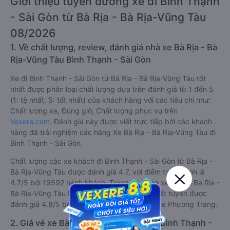
Giới thiệu tuyến đường xe đi Bình Thạnh
- Sài Gòn từ Bà Rịa - Bà Rịa-Vũng Tàu
08/2026
1. Về chất lượng, review, đánh giá nhà xe Bà Rịa - Bà
Rịa-Vũng Tàu Bình Thạnh - Sài Gòn
Xe đi Bình Thạnh - Sài Gòn từ Bà Rịa - Bà Rịa-Vũng Tàu tốt
nhất được phân loại chất lượng dựa trên đánh giá từ 1 đến 5
(1: tệ nhất, 5: tốt nhất) của khách hàng với các tiêu chí như:
Chất lượng xe, Đúng giờ, Chất lượng phục vụ trên
Vexere.com
. Đánh giá này được viết trực tiếp bởi các khách
hàng đã trải nghiệm các hãng Xe Bà Rịa - Bà Rịa-Vũng Tàu đi
Bình Thạnh - Sài Gòn.
Chất lượng các xe khách đi Bình Thạnh - Sài Gòn từ Bà Rịa -
Bà Rịa-Vũng Tàu được đánh giá 4.7, với điểm trung bình là
4.7/5 bởi 19592 hành khách. Trong đó hãng xe khách Bà Rịa -
Bà Rịa-Vũng Tàu Bình Thạnh - Sài Gòn tốt nhất tuyến được
đánh giá 4.8/5 bởi 3978 hành khách là nhà xe Phương Trang.
2. Giá vé xe Bà Rịa - Bà Rịa-Vũng Tàu Bình Thạnh -