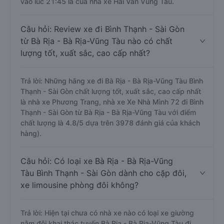
vào lúc 21:45 là của nhà xe Hải Vân Vũng Tàu.
Câu hỏi: Review xe đi Bình Thạnh - Sài Gòn
từ Bà Rịa - Bà Rịa-Vũng Tàu nào có chất
lượng tốt, xuất sắc, cao cấp nhất?
Trả lời: Những hãng xe đi Bà Rịa - Bà Rịa-Vũng Tàu Bình
Thạnh - Sài Gòn chất lượng tốt, xuất sắc, cao cấp nhất
là nhà xe Phương Trang, nhà xe Xe Nhà Mình 72 đi Bình
Thạnh - Sài Gòn từ Bà Rịa - Bà Rịa-Vũng Tàu với điểm
chất lượng là 4.8/5 dựa trên 3978 đánh giá của khách
hàng).
Câu hỏi: Có loại xe Bà Rịa - Bà Rịa-Vũng
Tàu Bình Thạnh - Sài Gòn dành cho cặp đôi,
xe limousine phòng đôi không?
Trả lời: Hiện tại chưa có nhà xe nào có loại xe giường
nằm đôi khai thác tuyến Bà Rịa - Bà Rịa-Vũng Tàu đi