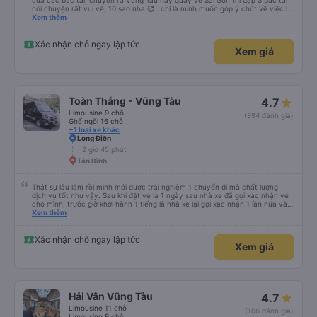
của các bác tài, chuyến ra Vũng Tàu hay quay về Sài Gòn thì gặp 3 bác tài
nói chuyện rất vui vẻ, 10 sao nha 🥰...chỉ là mình muốn góp ý chút về việc lái
xe, mặc dù mình nghĩ chắc mấy bác tài cũng thuộc dạng vững tay lái nên
Xem thêm
việc chạy nhanh và lách xe cũng ok nhg ko khỏi làm mình ngồi trên xe cũng
có cảm giác bất an vì tốc độ. Nhg cho dù là vì lý do giờ giấc bên nhà xe hay
là gì thì mình cũng mong các bác tài luôn cẩn thận vì sự an toàn của bản
Xác nhận chỗ ngay lập tức
Xem giá
thân và nhg hành khách trên xe là ok, lần sau có dịp mình sẽ tiếp tục ủng hộ
nhà xe, chúc nhà xe luôn làm ăn phát đạt và luôn giữ vững phong độ phục
vụ này thì chắc chắn sẽ luôn đắc khách 💐💐💐
Toàn Thắng - Vũng Tàu
4.7
Limousine 9 chỗ
(894 đánh giá)
Ghế ngồi 16 chỗ
+1 loại xe khác
Long Điền
2 giờ 45 phút
Tân Bình
Thật sự lâu lắm rồi mình mới được trải nghiệm 1 chuyến đi mà chất lượng
dịch vụ tốt như vậy. Sau khi đặt vé là 1 ngày sau nhà xe đã gọi xác nhận vé
cho mình, trước giờ khởi hành 1 tiếng là nhà xe lại gọi xác nhận 1 lần nữa và
cung cấp số đt của bác tài và số xe. Dịch vụ tốt, xe sạch sẽ và bác tài chạy
Xem thêm
rất êm.
Xác nhận chỗ ngay lập tức
Xem giá
Hải Vân Vũng Tàu
4.7
Limousine 11 chỗ
(106 đánh giá)
Limousine 9 chỗ