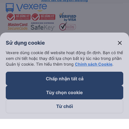
close
Sử dụng cookie
keyboard_arrow_down
Về chúng tôi
Vexere dùng cookie để website hoạt động ổn định. Bạn có thể
xem chi tiết hoặc thay đổi lựa chọn bất kỳ lúc nào trong phần
keyboard_arrow_down
Quản lý cookie. Tìm hiểu thêm trong
Chính sách Cookie
.
Hỗ trợ
Chấp nhận tất cả
keyboard_arrow_down
Trở thành đối tác
Tùy chọn cookie
Đối tác thanh toán
Từ chối