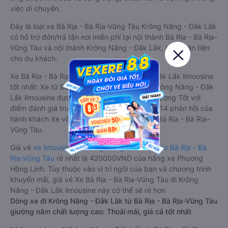
việc di chuyển.
Đây là loại xe Bà Rịa - Bà Rịa-Vũng Tàu Krông Năng - Đắk Lắk
có hỗ trợ đón/trả tận nơi miễn phí tại nội thành Bà Rịa - Bà Rịa-
Vũng Tàu và nội thành Krông Năng - Đắk Lắk, rất thuận tiện
cho du khách.
Xe Bà Rịa - Bà Rịa-Vũng Tàu Krông Năng - Đắk Lắk limousine
tốt nhất: Xe từ Bà Rịa - Bà Rịa-Vũng Tàu đi Krông Năng - Đắk
Lắk limousine được đánh giá chung có chất lượng Tốt với
điểm đánh giá trung bình từ 4.3/5 dựa trên 714 phản hồi của
hành khách Xe về Krông Năng - Đắk Lắk từ Bà Rịa - Bà Rịa-
Vũng Tàu.
Giá vé
xe limousine đi Krông Năng - Đắk Lắk từ Bà Rịa - Bà
Rịa-Vũng Tàu
rẻ nhất là 420000VND của hãng xe Phương
Hồng Linh. Tùy thuộc vào vị trí ngồi của bạn và chương trình
khuyến mãi, giá vé Xe Bà Rịa - Bà Rịa-Vũng Tàu đi Krông
Năng - Đắk Lắk limousine này có thể sẽ rẻ hơn
Dòng xe đi Krông Năng - Đắk Lắk từ Bà Rịa - Bà Rịa-Vũng Tàu
giường nằm chất lượng cao: Thoải mái, giá cả tốt nhất