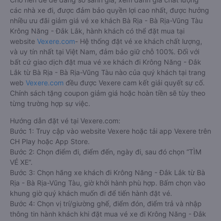
các nhà xe đi, được đảm bảo quyền lợi cao nhất, được hưởng
nhiều ưu đãi giảm giá vé xe khách Bà Rịa - Bà Rịa-Vũng Tàu
Krông Năng - Đắk Lắk, hành khách có thể đặt mua tại
website
Vexere.com
- Hệ thống đặt vé xe khách chất lượng,
và uy tín nhất tại Việt Nam, đảm bảo giữ chỗ 100%. Đối với
bất cứ giao dịch đặt mua vé xe khách đi Krông Năng - Đắk
Lắk từ Bà Rịa - Bà Rịa-Vũng Tàu nào của quý khách tại trang
web
Vexere.com
đều được Vexere cam kết giải quyết sự cố.
Chính sách tặng coupon giảm giá hoặc hoàn tiền sẽ tùy theo
từng trường hợp sự việc.
Hướng dẫn đặt vé tại Vexere.com:
Bước 1: Truy cập vào website Vexere hoặc tải app Vexere trên
CH Play hoặc App Store.
Bước 2: Chọn điểm đi, điểm đến, ngày đi, sau đó chọn “TÌM
VÉ XE”.
Bước 3: Chọn hãng xe khách đi Krông Năng - Đắk Lắk từ Bà
Rịa - Bà Rịa-Vũng Tàu, giờ khởi hành phù hợp. Bấm chọn vào
khung giờ quý khách muốn đi để tiến hành đặt vé.
Bước 4: Chọn vị trí/giường ghế, điểm đón, điểm trả và nhập
thông tin hành khách khi đặt mua vé xe đi Krông Năng - Đắk