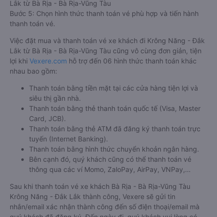
Lắk từ Bà Rịa - Bà Rịa-Vũng Tàu
Bước 5: Chọn hình thức thanh toán vé phù hợp và tiến hành
thanh toán vé.
Việc đặt mua và thanh toán vé xe khách đi Krông Năng - Đắk
Lắk từ Bà Rịa - Bà Rịa-Vũng Tàu cũng vô cùng đơn giản, tiện
lợi khi
Vexere.com
hỗ trợ đến 06 hình thức thanh toán khác
nhau bao gồm:
Thanh toán bằng tiền mặt tại các cửa hàng tiện lợi và
siêu thị gần nhà.
Thanh toán bằng thẻ thanh toán quốc tế (Visa, Master
Card, JCB).
Thanh toán bằng thẻ ATM đã đăng ký thanh toán trực
tuyến (Internet Banking).
Thanh toán bằng hình thức chuyển khoản ngân hàng.
Bên cạnh đó, quý khách cũng có thể thanh toán vé
thông qua các ví Momo, ZaloPay, AirPay, VNPay,…
Sau khi thanh toán vé xe khách Bà Rịa - Bà Rịa-Vũng Tàu
Krông Năng - Đắk Lắk thành công, Vexere sẽ gửi tin
nhắn/email xác nhận thành công đến số điện thoại/email mà
quý khách đã đăng ký. Đến ngày đi, quý khách vui lòng có