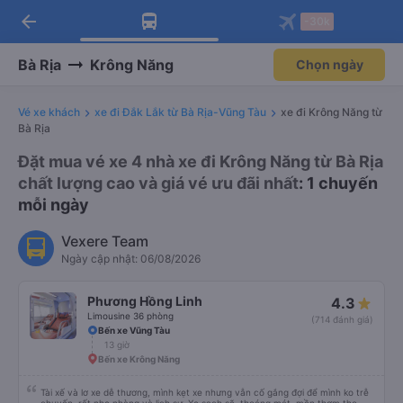
arrow_back
Tải app Vexere ngay!
Tải app Vexere
-30k
Mở app
Mở app
Nhận ưu đãi thành viên độc
-30k/ghế khi đặt vé máy bay qua
quyền
app
Bà Rịa
Krông Năng
Chọn ngày
Vé xe khách
xe đi Đắk Lắk từ Bà Rịa-Vũng Tàu
xe đi Krông Năng từ
Bà Rịa
Đặt mua vé xe 4 nhà xe đi Krông Năng từ Bà Rịa
chất lượng cao và giá vé ưu đãi nhất
: 1 chuyến
mỗi ngày
Vexere Team
Ngày cập nhật: 06/08/2026
Phương Hồng Linh
4.3
Limousine 36 phòng
(714 đánh giá)
Bến xe Vũng Tàu
13 giờ
Bến xe Krông Năng
Tài xế và lơ xe dễ thương, mình kẹt xe nhưng vẫn cố gắng đợi để mình ko trễ