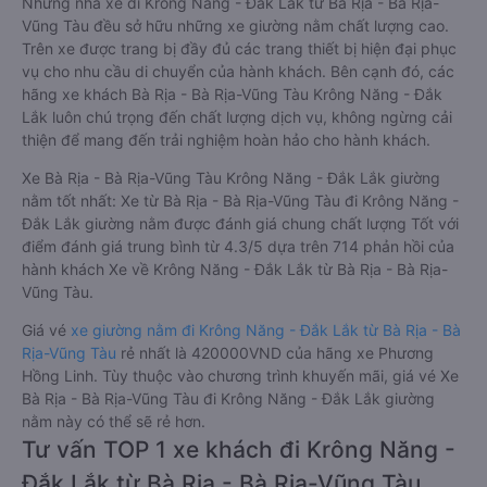
Những nhà xe đi Krông Năng - Đắk Lắk từ Bà Rịa - Bà Rịa-
Vũng Tàu đều sở hữu những xe giường nằm chất lượng cao.
Trên xe được trang bị đầy đủ các trang thiết bị hiện đại phục
vụ cho nhu cầu di chuyển của hành khách. Bên cạnh đó, các
hãng xe khách Bà Rịa - Bà Rịa-Vũng Tàu Krông Năng - Đắk
Lắk luôn chú trọng đến chất lượng dịch vụ, không ngừng cải
thiện để mang đến trải nghiệm hoàn hảo cho hành khách.
Xe Bà Rịa - Bà Rịa-Vũng Tàu Krông Năng - Đắk Lắk giường
nằm tốt nhất: Xe từ Bà Rịa - Bà Rịa-Vũng Tàu đi Krông Năng -
Đắk Lắk giường nằm được đánh giá chung chất lượng Tốt với
điểm đánh giá trung bình từ 4.3/5 dựa trên 714 phản hồi của
hành khách Xe về Krông Năng - Đắk Lắk từ Bà Rịa - Bà Rịa-
Vũng Tàu.
Giá vé
xe giường nằm đi Krông Năng - Đắk Lắk từ Bà Rịa - Bà
Rịa-Vũng Tàu
rẻ nhất là 420000VND của hãng xe Phương
Hồng Linh. Tùy thuộc vào chương trình khuyến mãi, giá vé Xe
Bà Rịa - Bà Rịa-Vũng Tàu đi Krông Năng - Đắk Lắk giường
nằm này có thể sẽ rẻ hơn.
Tư vấn TOP 1 xe khách đi Krông Năng -
Đắk Lắk từ Bà Rịa - Bà Rịa-Vũng Tàu