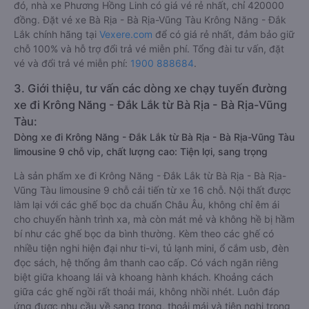
đó, nhà xe Phương Hồng Linh có giá vé rẻ nhất, chỉ 420000
đồng. Đặt vé xe Bà Rịa - Bà Rịa-Vũng Tàu Krông Năng - Đắk
Lắk chính hãng tại
Vexere.com
để có giá rẻ nhất, đảm bảo giữ
chỗ 100% và hỗ trợ đổi trả vé miễn phí. Tổng đài tư vấn, đặt
vé và đổi trả vé miễn phí:
1900 888684
.
3. Giới thiệu, tư vấn các dòng xe chạy tuyến đường
xe đi Krông Năng - Đắk Lắk từ Bà Rịa - Bà Rịa-Vũng
Tàu:
Dòng xe đi Krông Năng - Đắk Lắk từ Bà Rịa - Bà Rịa-Vũng Tàu
limousine 9 chỗ vip, chất lượng cao: Tiện lợi, sang trọng
Là sản phẩm xe đi Krông Năng - Đắk Lắk từ Bà Rịa - Bà Rịa-
Vũng Tàu limousine 9 chỗ cải tiến từ xe 16 chỗ. Nội thất được
làm lại với các ghế bọc da chuẩn Châu Âu, không chỉ êm ái
cho chuyến hành trình xa, mà còn mát mẻ và không hề bị hầm
bí như các ghế bọc da bình thường. Kèm theo các ghế có
nhiều tiện nghi hiện đại như ti-vi, tủ lạnh mini, ổ cắm usb, đèn
đọc sách, hệ thống âm thanh cao cấp. Có vách ngăn riêng
biệt giữa khoang lái và khoang hành khách. Khoảng cách
giữa các ghế ngồi rất thoải mái, không nhồi nhét. Luôn đáp
ứng được nhu cầu về sang trọng, thoải mái và tiện nghi trong