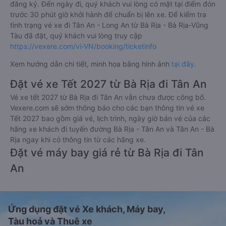
đăng ký. Đến ngày đi, quý khách vui lòng có mặt tại điểm đón
trước 30 phút giờ khởi hành để chuẩn bị lên xe. Để kiểm tra
tình trạng vé xe đi Tân An - Long An từ Bà Rịa - Bà Rịa-Vũng
Tàu đã đặt, quý khách vui lòng truy cập
https://vexere.com/vi-VN/booking/ticketinfo
Xem hướng dẫn chi tiết, minh họa bằng hình ảnh
tại đây.
Đặt vé xe Tết 2027 từ Bà Rịa đi Tân An
Vé xe tết 2027 từ Bà Rịa đi Tân An vẫn chưa được công bố.
Vexere.com sẽ sớm thông báo cho các bạn thông tin vé xe
Tết 2027 bao gồm giá vé, lịch trình, ngày giờ bán vé của các
hãng xe khách đi tuyến đường Bà Rịa - Tân An và Tân An - Bà
Rịa ngay khi có thông tin từ các hãng xe.
Đặt vé máy bay giá rẻ từ Bà Rịa đi Tân
An
Ứng dụng đặt vé Xe khách, Máy bay,
Tàu hoả và Thuê xe