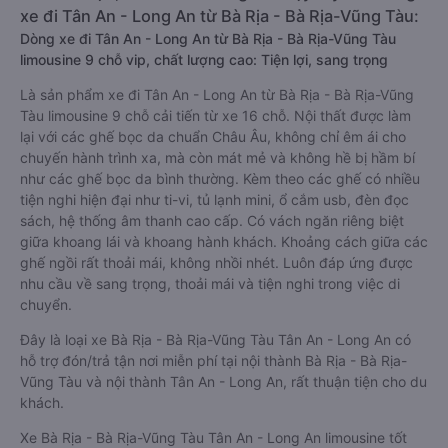
xe đi Tân An - Long An từ Bà Rịa - Bà Rịa-Vũng Tàu:
Dòng xe đi Tân An - Long An từ Bà Rịa - Bà Rịa-Vũng Tàu
limousine 9 chỗ vip, chất lượng cao: Tiện lợi, sang trọng
Là sản phẩm xe đi Tân An - Long An từ Bà Rịa - Bà Rịa-Vũng
Tàu limousine 9 chỗ cải tiến từ xe 16 chỗ. Nội thất được làm
lại với các ghế bọc da chuẩn Châu Âu, không chỉ êm ái cho
chuyến hành trình xa, mà còn mát mẻ và không hề bị hầm bí
như các ghế bọc da bình thường. Kèm theo các ghế có nhiều
tiện nghi hiện đại như ti-vi, tủ lạnh mini, ổ cắm usb, đèn đọc
sách, hệ thống âm thanh cao cấp. Có vách ngăn riêng biệt
giữa khoang lái và khoang hành khách. Khoảng cách giữa các
ghế ngồi rất thoải mái, không nhồi nhét. Luôn đáp ứng được
nhu cầu về sang trọng, thoải mái và tiện nghi trong việc di
chuyển.
Đây là loại xe Bà Rịa - Bà Rịa-Vũng Tàu Tân An - Long An có
hỗ trợ đón/trả tận nơi miễn phí tại nội thành Bà Rịa - Bà Rịa-
Vũng Tàu và nội thành Tân An - Long An, rất thuận tiện cho du
khách.
Xe Bà Rịa - Bà Rịa-Vũng Tàu Tân An - Long An limousine tốt