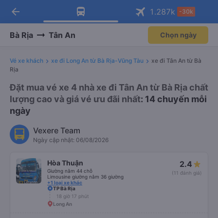
arrow_back
Tải app Vexere ngay!
Tải app Vexere
1.287
k
-30k
Mở app
Mở app
Nhận ưu đãi thành viên độc
-30k/ghế khi đặt vé máy bay qua
quyền
app
Bà Rịa
Tân An
Chọn ngày
Vé xe khách
xe đi Long An từ Bà Rịa-Vũng Tàu
xe đi Tân An từ Bà
Rịa
Đặt mua vé xe 4 nhà xe đi Tân An từ Bà Rịa chất
lượng cao và giá vé ưu đãi nhất
: 14 chuyến mỗi
ngày
Vexere Team
Ngày cập nhật: 06/08/2026
Hòa Thuận
2.4
Giường nằm 44 chỗ
(11 đánh giá)
Limousine giường nằm 36 giường
+1 loại xe khác
TP Bà Rịa
18 giờ 17 phút
Long An