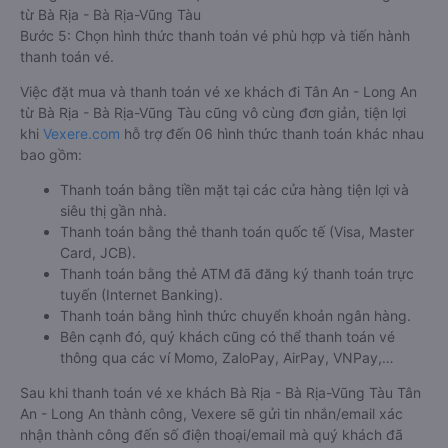
từ Bà Rịa - Bà Rịa-Vũng Tàu
Bước 5: Chọn hình thức thanh toán vé phù hợp và tiến hành
thanh toán vé.
Việc đặt mua và thanh toán vé xe khách đi Tân An - Long An
từ Bà Rịa - Bà Rịa-Vũng Tàu cũng vô cùng đơn giản, tiện lợi
khi
Vexere.com
hỗ trợ đến 06 hình thức thanh toán khác nhau
bao gồm:
Thanh toán bằng tiền mặt tại các cửa hàng tiện lợi và
siêu thị gần nhà.
Thanh toán bằng thẻ thanh toán quốc tế (Visa, Master
Card, JCB).
Thanh toán bằng thẻ ATM đã đăng ký thanh toán trực
tuyến (Internet Banking).
Thanh toán bằng hình thức chuyển khoản ngân hàng.
Bên cạnh đó, quý khách cũng có thể thanh toán vé
thông qua các ví Momo, ZaloPay, AirPay, VNPay,…
Sau khi thanh toán vé xe khách Bà Rịa - Bà Rịa-Vũng Tàu Tân
An - Long An thành công, Vexere sẽ gửi tin nhắn/email xác
nhận thành công đến số điện thoại/email mà quý khách đã