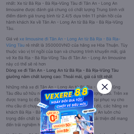
nhất: Xe từ Bà Rịa - Bà Rịa-Vũng Tàu đi Tân An - Long An
limousine được đánh giá chung có chất lượng Trung bình với
điểm đánh giá trung bình từ 2.4/5 dựa trên 11 phản hồi của
hành khách Xe về Tân An - Long An từ Bà Rịa - Bà Rịa-Vũng
Tàu.
Giá vé
xe limousine đi Tân An - Long An từ Bà Rịa - Bà Rịa-
Vũng Tàu
rẻ nhất là 350000VND của hãng xe Hòa Thuận. Tùy
thuộc vào vị trí ngồi của bạn và chương trình khuyến mãi, giá
vé Xe Bà Rịa - Bà Rịa-Vũng Tàu đi Tân An - Long An limousine
này có thể sẽ rẻ hơn
Dòng xe đi Tân An - Long An từ Bà Rịa - Bà Rịa-Vũng Tàu
giường nằm chất lượng cao: Thoải mái, giá cả tốt nhất
Những nhà xe đi Tân An - Long An từ Bà Rịa - Bà Rịa-Vũng
Tàu đều sở hữu những xe giường nằm chất lượng cao. Trên xe
được trang bị đầy đủ các trang thiết bị hiện đại phục vụ cho
nhu cầu di chuyển của hành khách. Bên cạnh đó, các hãng xe
khách Bà Rịa - Bà Rịa-Vũng Tàu Tân An - Long An luôn chú
trọng đến chất lượng dịch vụ, không ngừng cải thiện để mang
đến trải nghiệm hoàn hảo cho hành khách.