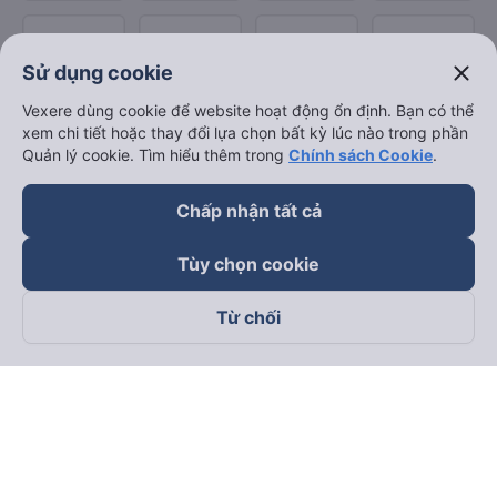
close
Sử dụng cookie
Vexere dùng cookie để website hoạt động ổn định. Bạn có thể
xem chi tiết hoặc thay đổi lựa chọn bất kỳ lúc nào trong phần
Quản lý cookie. Tìm hiểu thêm trong
Chính sách Cookie
.
Chấp nhận tất cả
Tùy chọn cookie
Từ chối
Theo dõi chúng tôi trên
Facebook
Tiktok
Youtube
Công ty TNHH Thương Mại Dịch Vụ Vexere
Địa chỉ đăng ký kinh doanh: 8C Chữ Đồng Tử, Phường Tân