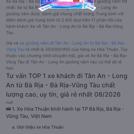
Xe Bà Rịa - Bà Rịa-Vũng Tàu Tân An - Long An giường nằm tốt
nhất: Xe từ Bà Rịa - Bà Rịa-Vũng Tàu đi Tân An - Long An
giường nằm được đánh giá chung chất lượng Trung bình với
điểm đánh giá trung bình từ 2.4/5 dựa trên 11 phản hồi của
hành khách Xe về Tân An - Long An từ Bà Rịa - Bà Rịa-Vũng
Tàu.
Giá vé
xe giường nằm đi Tân An - Long An từ Bà Rịa - Bà Rịa-
Vũng Tàu
rẻ nhất là 350000VND của hãng xe Hòa Thuận. Tùy
thuộc vào chương trình khuyến mãi, giá vé Xe Bà Rịa - Bà Rịa-
Vũng Tàu đi Tân An - Long An giường nằm này có thể sẽ rẻ
hơn.
Tư vấn TOP 1 xe khách đi Tân An - Long
An từ Bà Rịa - Bà Rịa-Vũng Tàu chất
lượng cao, uy tín, giá rẻ nhất 08/2026
null
🚌 1. Xe Hòa Thuận khởi hành tại TP Bà Rịa, Bà Rịa -
Vũng Tàu, Việt Nam
a. Giới thiệu xe Hòa Thuận