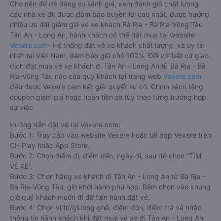
Cho nên để dễ dàng so sánh giá, xem đánh giá chất lượng
các nhà xe đi, được đảm bảo quyền lợi cao nhất, được hưởng
nhiều ưu đãi giảm giá vé xe khách Bà Rịa - Bà Rịa-Vũng Tàu
Tân An - Long An, hành khách có thể đặt mua tại website
Vexere.com
- Hệ thống đặt vé xe khách chất lượng, và uy tín
nhất tại Việt Nam, đảm bảo giữ chỗ 100%. Đối với bất cứ giao
dịch đặt mua vé xe khách đi Tân An - Long An từ Bà Rịa - Bà
Rịa-Vũng Tàu nào của quý khách tại trang web
Vexere.com
đều được Vexere cam kết giải quyết sự cố. Chính sách tặng
coupon giảm giá hoặc hoàn tiền sẽ tùy theo từng trường hợp
sự việc.
Hướng dẫn đặt vé tại Vexere.com:
Bước 1: Truy cập vào website Vexere hoặc tải app Vexere trên
CH Play hoặc App Store.
Bước 2: Chọn điểm đi, điểm đến, ngày đi, sau đó chọn “TÌM
VÉ XE”.
Bước 3: Chọn hãng xe khách đi Tân An - Long An từ Bà Rịa -
Bà Rịa-Vũng Tàu, giờ khởi hành phù hợp. Bấm chọn vào khung
giờ quý khách muốn đi để tiến hành đặt vé.
Bước 4: Chọn vị trí/giường ghế, điểm đón, điểm trả và nhập
thông tin hành khách khi đặt mua vé xe đi Tân An - Long An