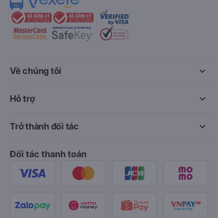
keyboard_arrow_down
Về chúng tôi
keyboard_arrow_down
Hỗ trợ
keyboard_arrow_down
Trở thành đối tác
Đối tác thanh toán