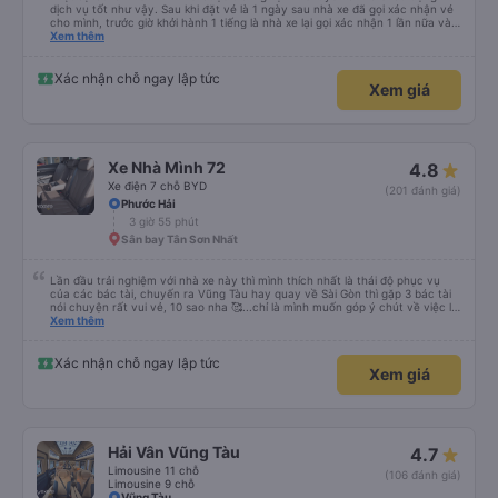
dịch vụ tốt như vậy. Sau khi đặt vé là 1 ngày sau nhà xe đã gọi xác nhận vé
cho mình, trước giờ khởi hành 1 tiếng là nhà xe lại gọi xác nhận 1 lần nữa và
cung cấp số đt của bác tài và số xe. Dịch vụ tốt, xe sạch sẽ và bác tài chạy
Xem thêm
rất êm.
Xác nhận chỗ ngay lập tức
Xem giá
Xe Nhà Mình 72
4.8
Xe điện 7 chỗ BYD
(201 đánh giá)
Phước Hải
3 giờ 55 phút
Sân bay Tân Sơn Nhất
Lần đầu trải nghiệm với nhà xe này thì mình thích nhất là thái độ phục vụ
của các bác tài, chuyến ra Vũng Tàu hay quay về Sài Gòn thì gặp 3 bác tài
nói chuyện rất vui vẻ, 10 sao nha 🥰...chỉ là mình muốn góp ý chút về việc lái
xe, mặc dù mình nghĩ chắc mấy bác tài cũng thuộc dạng vững tay lái nên
Xem thêm
việc chạy nhanh và lách xe cũng ok nhg ko khỏi làm mình ngồi trên xe cũng
có cảm giác bất an vì tốc độ. Nhg cho dù là vì lý do giờ giấc bên nhà xe hay
là gì thì mình cũng mong các bác tài luôn cẩn thận vì sự an toàn của bản
Xác nhận chỗ ngay lập tức
Xem giá
thân và nhg hành khách trên xe là ok, lần sau có dịp mình sẽ tiếp tục ủng hộ
nhà xe, chúc nhà xe luôn làm ăn phát đạt và luôn giữ vững phong độ phục
vụ này thì chắc chắn sẽ luôn đắc khách 💐💐💐
Hải Vân Vũng Tàu
4.7
Limousine 11 chỗ
(106 đánh giá)
Limousine 9 chỗ
Vũng Tàu