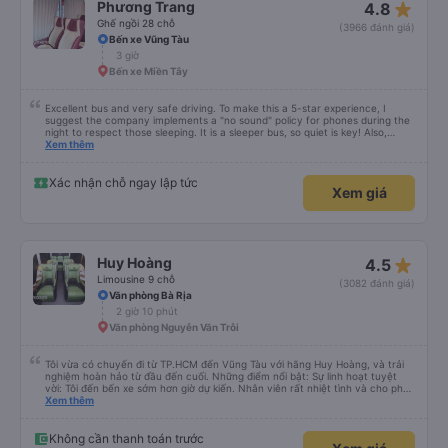
star_rate
Phương Trang
4.8
Ghế ngồi 28 chỗ
(3966 đánh giá)
Bến xe Vũng Tàu
3 giờ
Bến xe Miền Tây
Excellent bus and very safe driving. To make this a 5-star experience, I
suggest the company implements a "no sound" policy for phones during the
night to respect those sleeping. It is a sleeper bus, so quiet is key! Also,
please display the Wi-Fi password clearly inside the cabin for convenience. I
Xem thêm
would definitely ride with them again! -------------- ​ Xe chất lượng tốt và
tài xế lái xe rất an toàn. Để dịch vụ hoàn hảo hơn, tôi góp ý nhà xe nên có
quy định rõ ràng về việc giữ im lặng (tắt âm thanh điện thoại) vào ban đêm
Xác nhận chỗ ngay lập tức
Xem giá
để tránh làm phiền hành khách khác ngủ. Ngoài ra, nhà xe nên dán sẵn mật
khẩu Wi-Fi trong xe để hành khách dễ dàng sử dụng. Tôi vẫn sẽ tiếp tục ủng
hộ nhà xe trong tương lai!
star_rate
Huy Hoàng
4.5
Limousine 9 chỗ
(3082 đánh giá)
Văn phòng Bà Rịa
2 giờ 10 phút
Văn phòng Nguyễn Văn Trỗi
Tôi vừa có chuyến đi từ TP.HCM đến Vũng Tàu với hãng Huy Hoàng, và trải
nghiệm hoàn hảo từ đầu đến cuối. Những điểm nổi bật: Sự linh hoạt tuyệt
vời: Tôi đến bến xe sớm hơn giờ dự kiến. Nhân viên rất nhiệt tình và cho phép
tôi đi chuyến xe sớm hơn vì còn chỗ trống. Điều này đã tiết kiệm cho tôi rất
Xem thêm
nhiều thời gian! An toàn là trên hết: Tài xế chuyên nghiệp và cẩn thận. Tôi
cảm thấy rất an toàn suốt hành trình vì lái xe êm ái và ổn định. Thoải mái
&amp; Sạch sẽ: Xe limousine sạch sẽ và ghế ngồi vô cùng thoải mái - hoàn
Không cần thanh toán trước