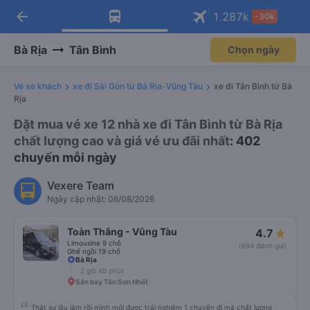
arrow_back
Tải app Vexere ngay!
Tải app Vexere
1.287
k
-30k
Mở app
Mở app
Nhận ưu đãi thành viên độc
-30k/ghế khi đặt vé máy bay qua
quyền
app
Bà Rịa
Tân Bình
Chọn ngày
Vé xe khách
xe đi Sài Gòn từ Bà Rịa-Vũng Tàu
xe đi Tân Bình từ Bà
Rịa
Đặt mua vé xe 12 nhà xe đi Tân Bình từ Bà Rịa
chất lượng cao và giá vé ưu đãi nhất
: 402
chuyến mỗi ngày
Vexere Team
Ngày cập nhật: 06/08/2026
Toàn Thắng - Vũng Tàu
4.7
Limousine 9 chỗ
(894 đánh giá)
Ghế ngồi 19 chỗ
Bà Rịa
2 giờ 45 phút
Sân bay Tân Sơn Nhất
Thật sự lâu lắm rồi mình mới được trải nghiệm 1 chuyến đi mà chất lượng