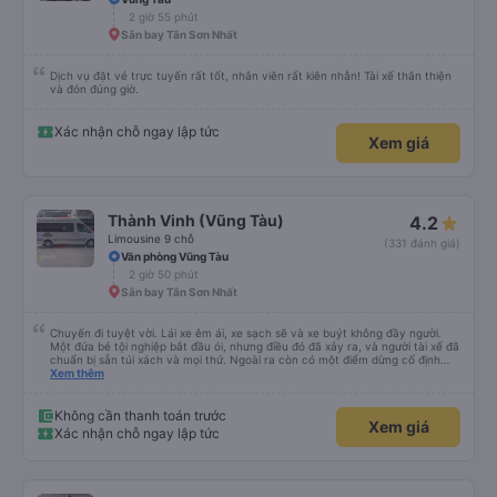
2 giờ 55 phút
Sân bay Tân Sơn Nhất
Dịch vụ đặt vé trực tuyến rất tốt, nhân viên rất kiên nhẫn! Tài xế thân thiện
và đón đúng giờ.
Xác nhận chỗ ngay lập tức
Xem giá
Thành Vinh (Vũng Tàu)
4.2
Limousine 9 chỗ
(331 đánh giá)
Văn phòng Vũng Tàu
2 giờ 50 phút
Sân bay Tân Sơn Nhất
Chuyến đi tuyệt vời. Lái xe êm ái, xe sạch sẽ và xe buýt không đầy người.
Một đứa bé tội nghiệp bắt đầu ói, nhưng điều đó đã xảy ra, và người tài xế đã
chuẩn bị sẵn túi xách và mọi thứ. Ngoài ra còn có một điểm dừng cố định
trên đường đến vubg tau
Xem thêm
Không cần thanh toán trước
Xem giá
Xác nhận chỗ ngay lập tức