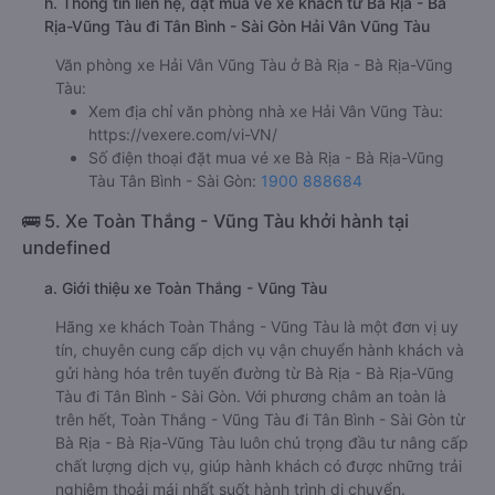
h. Thông tin liên hệ, đặt mua vé xe khách từ Bà Rịa - Bà
Rịa-Vũng Tàu đi Tân Bình - Sài Gòn Hải Vân Vũng Tàu
Văn phòng xe Hải Vân Vũng Tàu ở Bà Rịa - Bà Rịa-Vũng
Tàu:
Xem địa chỉ văn phòng nhà xe Hải Vân Vũng Tàu:
https://vexere.com/vi-VN/
Số điện thoại đặt mua vé xe Bà Rịa - Bà Rịa-Vũng
Tàu Tân Bình - Sài Gòn:
1900 888684
🚌 5. Xe Toàn Thắng - Vũng Tàu khởi hành tại
undefined
a. Giới thiệu xe Toàn Thắng - Vũng Tàu
Hãng xe khách Toàn Thắng - Vũng Tàu là một đơn vị uy
tín, chuyên cung cấp dịch vụ vận chuyển hành khách và
gửi hàng hóa trên tuyến đường từ Bà Rịa - Bà Rịa-Vũng
Tàu đi Tân Bình - Sài Gòn. Với phương châm an toàn là
trên hết, Toàn Thắng - Vũng Tàu đi Tân Bình - Sài Gòn từ
Bà Rịa - Bà Rịa-Vũng Tàu luôn chú trọng đầu tư nâng cấp
chất lượng dịch vụ, giúp hành khách có được những trải
nghiệm thoải mái nhất suốt hành trình di chuyển.