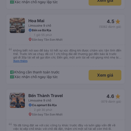
Xem giá
hảo cho một chuyến đi thư giãn. Điều hòa hoạt động hoàn hảo, giữ cho
Xác nhận chỗ ngay lập tức
cabin mát mẻ và trong lành. Điểm dừng chân lý tưởng: Chúng tôi có một
điểm dừng chân 15 phút rất đúng lúc tại quán Bò Sữa Long Thành Mỹ Xuân
A trên đường QL51. Đó là một địa điểm tuyệt vời để duỗi chân và ăn nhẹ.
Đưa đón thuận tiện: Dịch vụ thực sự là đưa đón tận cửa. Họ đã đưa tôi thẳng
đến The Song Apartment, điều này giúp kết thúc chuyến đi của tôi dễ dàng
star_rate
Hoa Mai
4.5
và không gặp rắc rối. Thái độ phục vụ: Toàn bộ đội ngũ nhân viên đều thể
hiện thái độ phục vụ tuyệt vời. Thân thiện, hiệu quả và chuyên nghiệp. Rất
Limousine 9 chỗ
(5062 đánh giá)
nên chọn Huy Hoàng cho bất cứ ai đi lại giữa TP.HCM và Vũng Tàu! Tôi chắc
Bến xe Bà Rịa
chắn sẽ chọn Huy Hoàng lần nữa.
1 giờ 55 phút
Sân bay Tân Sơn Nhất
không biết nói sao để bày tỏ hết sự xúc động khi được chăm sóc tận tình đến
thế. Trước khi xe chạy đã có 1 chị tổng đài dễ thương gọi đến báo là trước
giờ đi 30p tài xế sẽ gọi đón chị. Đến giờ, một anh tài xế với giọng nhỏ nhẹ lịch
sử hỏi: chị ở chỗ nào e đến đón. Tuy đường hơi đông nhưng anh tài xế vẫn
Xem thêm
rất cố gắng chạy cho kịp chuyến bay của 1 hành khách khác trên xe nhưng
xe lại đi rất êm, không dằn sốc gì hết. Mình để ý lần nào gọi khách anh tài xế
cũng với cái giọng nhỏ nhẹ đó đón khách, không như các xe khác mình từng
Không cần thanh toán trước
Xem giá
đi. Thiệc là ưng hết sức. Nhất định sẽ đi lại lần sau
Xác nhận chỗ ngay lập tức
star_rate
Bến Thành Travel
4.6
Limousine 9 chỗ
(879 đánh giá)
Co.opmart Bà Rịa
2 giờ 30 phút
Sân bay Tân Sơn Nhất
Tôi đã từng đặt xe với các công ty khác trước đây và luôn gặp vấn đề về
việc bị xếp chỗ khác với chỗ đã đặt, thậm chí một số tài xế còn thô lỗ.