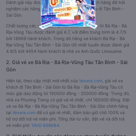
Đánh giá này được viết trực tiếp bởi các khách hàng đã trải
nghiệm các hãng Xe Bà Rịa - Bà Rịa-Vũng Tàu đi Tân Bình -
Sài Gòn.
Chất lượng các xe khách đi Tân Bình - Sài Gòn từ Bà Rịa - Bà
Rịa-Vũng Tàu được đánh giá 4.7, với điểm trung bình là 4.7/5
bởi 18969 hành khách. Trong đó hãng xe khách Bà Rịa - Bà
Rịa-Vũng Tàu Tân Bình - Sài Gòn tốt nhất tuyến được đánh giá
4.9/5 bởi 4454 hành khách là nhà xe Anh Quốc Limousine.
2. Giá vé xe Bà Rịa - Bà Rịa-Vũng Tàu Tân Bình - Sài
Gòn
Hiện tại, theo cập nhật mới nhất của
Vexere.com
, giá vé xe
khách đi Tân Bình - Sài Gòn từ Bà Rịa - Bà Rịa-Vũng Tàu có
mức giá dao động từ 160000 đồng - 250000 đồng. Trong đó,
nhà xe Phương Trang có giá vé rẻ nhất, chỉ 160000 đồng. Đặt
vé xe Bà Rịa - Bà Rịa-Vũng Tàu Tân Bình - Sài Gòn chính hãng
tại
Vexere.com
để có giá rẻ nhất, đảm bảo giữ chỗ 100% và
hỗ trợ đổi trả vé miễn phí. Tổng đài tư vấn, đặt vé và đổi trả
vé miễn phí:
1900 888684
.