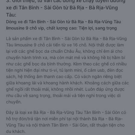
3. Giới thiệu, tư vấn các dòng xe chạy tuyến đường
xe đi Tân Bình - Sài Gòn từ Bà Rịa - Bà Rịa-Vũng
Tàu:
Dòng xe đi Tân Bình - Sài Gòn từ Bà Rịa - Bà Rịa-Vũng Tàu
limousine 9 chỗ vip, chất lượng cao: Tiện lợi, sang trọng
Là sản phẩm xe đi Tân Bình - Sài Gòn từ Bà Rịa - Bà Rịa-Vũng
Tàu limousine 9 chỗ cải tiến từ xe 16 chỗ. Nội thất được làm
lại với các ghế bọc da chuẩn Châu Âu, không chỉ êm ái cho
chuyến hành trình xa, mà còn mát mẻ và không hề bị hầm bí
như các ghế bọc da bình thường. Kèm theo các ghế có nhiều
tiện nghi hiện đại như ti-vi, tủ lạnh mini, ổ cắm usb, đèn đọc
sách, hệ thống âm thanh cao cấp. Có vách ngăn riêng biệt
giữa khoang lái và khoang hành khách. Khoảng cách giữa các
ghế ngồi rất thoải mái, không nhồi nhét. Luôn đáp ứng được
nhu cầu về sang trọng, thoải mái và tiện nghi trong việc di
chuyển.
Đây là loại xe Bà Rịa - Bà Rịa-Vũng Tàu Tân Bình - Sài Gòn có
hỗ trợ đón/trả tận nơi miễn phí tại nội thành Bà Rịa - Bà Rịa-
Vũng Tàu và nội thành Tân Bình - Sài Gòn, rất thuận tiện cho
du khách.