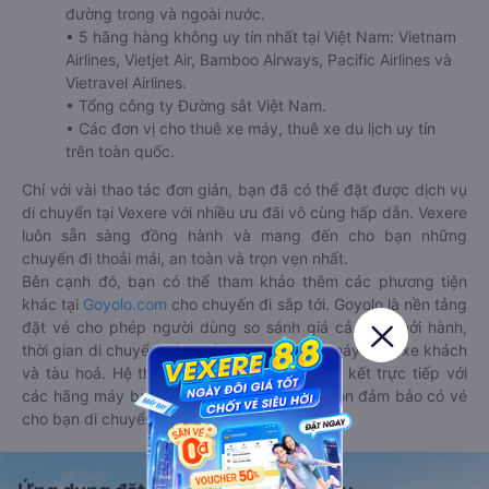
đường trong và ngoài nước.
• 5 hãng hàng không uy tín nhất tại Việt Nam: Vietnam
Airlines, Vietjet Air, Bamboo Airways, Pacific Airlines và
Vietravel Airlines.
• Tổng công ty Đường sắt Việt Nam.
• Các đơn vị cho thuê xe máy, thuê xe du lịch uy tín
trên toàn quốc.
Chỉ với vài thao tác đơn giản, bạn đã có thể đặt được dịch vụ
di chuyển tại Vexere với nhiều ưu đãi vô cùng hấp dẫn. Vexere
luôn sẵn sàng đồng hành và mang đến cho bạn những
chuyến đi thoải mái, an toàn và trọn vẹn nhất.
Bên cạnh đó, bạn có thể tham khảo thêm các phương tiện
khác tại
Goyolo.com
cho chuyến đi sắp tới. Goyolo là nền tảng
đặt vé cho phép người dùng so sánh giá cả, giờ khởi hành,
thời gian di chuyển của nhiều phương tiện máy bay, xe khách
và tàu hoả. Hệ thống của Goyolo được liên kết trực tiếp với
các hãng máy bay, xe khách và tàu hoả, luôn đảm bảo có vé
cho bạn di chuyển.