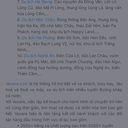
7.
Du lịch Hà Giang:
Cao nguyên đá Đồng Văn, cột cờ
Lũng Cú, đèo Mã Pí Lèng, thung lũng Sủng Là, làng văn
hóa Lũng Cẩm,...
8.
Du lịch Mộc Châu:
Rừng thông Bản Áng, thung lũng
mận Nà Ka, đồi chè Mộc Châu, thác Dải Yếm, bản Pa
Phách, hang dơi, khu du lịch Happy Land,...
9.
Du lịch Hải Phòng:
Biển Đồ Sơn, đảo Hòn Dấu, vịnh
Lan Hạ, đảo Bạch Long Vỹ, núi Voi, khu di tích Tràng
Kênh,...
10.
Du lịch Nghệ An:
Biển Cửa Lò, đảo Lan Châu, vườn
quốc gia Pù Mát, đồi chè Thanh Chương, đảo Hòn Ngư,
cánh đồng hoa hướng dương, đồng cừu Nghệ An, biển
Thiên Cầm,...
Vexere.com
là hệ thống hỗ trợ đặt vé xe khách, máy bay, tàu
hoả và thuê xe máy, xe du lịch trên nhiều tuyến đường khắp
cả nước.
Với Vexere, việc lập kế hoạch cho hành trình di chuyển trở nên
vô cùng đơn giản, linh hoạt và được cá nhân hóa hơn bao giờ
hết. Vexere hiện là nền tảng kết nối hành khách với các đối
tác hàng đầu trong lĩnh vực đi lại, bao gồm:
• 2000+ hãng xe chất lượng cao trên 5000+ tuyến