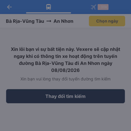
arrow_back
Tải app Vexere ngay!
Tải app Vexere
-30k
Mở app
Mở app
Nhận ưu đãi thành viên độc
-30k/ghế khi đặt vé máy bay qua
quyền
app
Bà Rịa-Vũng Tàu
An Nhơn
Chọn ngày
Xin lỗi bạn vì sự bất tiện này. Vexere sẽ cập nhật
ngay khi có thông tin xe hoạt động trên tuyến
đường Bà Rịa-Vũng Tàu đi An Nhơn ngày
08/08/2026
Xin bạn vui lòng thay đổi tuyến đường tìm kiếm
Thay đổi tìm kiếm