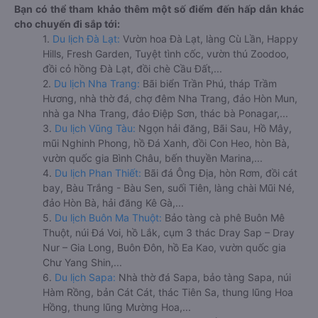
Bạn có thể tham khảo thêm một số điểm đến hấp dẫn khác
cho chuyến đi sắp tới:
1.
Du lịch Đà Lạt:
Vườn hoa Đà Lạt, làng Cù Lần, Happy
Hills, Fresh Garden, Tuyệt tình cốc, vườn thú Zoodoo,
đồi cỏ hồng Đà Lạt, đồi chè Cầu Đất,...
2.
Du lịch Nha Trang:
Bãi biển Trần Phú, tháp Trầm
Hương, nhà thờ đá, chợ đêm Nha Trang, đảo Hòn Mun,
nhà ga Nha Trang, đảo Điệp Sơn, thác bà Ponagar,...
3.
Du lịch Vũng Tàu:
Ngọn hải đăng, Bãi Sau, Hồ Mây,
mũi Nghinh Phong, hồ Đá Xanh, đồi Con Heo, hòn Bà,
vườn quốc gia Bình Châu, bến thuyền Marina,...
4.
Du lịch Phan Thiết:
Bãi đá Ông Địa, hòn Rơm, đồi cát
bay, Bàu Trắng - Bàu Sen, suối Tiên, làng chài Mũi Né,
đảo Hòn Bà, hải đăng Kê Gà,...
5.
Du lịch Buôn Ma Thuột:
Bảo tàng cà phê Buôn Mê
Thuột, núi Đá Voi, hồ Lắk, cụm 3 thác Dray Sap – Dray
Nur – Gia Long, Buôn Đôn, hồ Ea Kao, vườn quốc gia
Chư Yang Shin,...
6.
Du lịch Sapa:
Nhà thờ đá Sapa, bảo tàng Sapa, núi
Hàm Rồng, bản Cát Cát, thác Tiên Sa, thung lũng Hoa
Hồng, thung lũng Mường Hoa,...