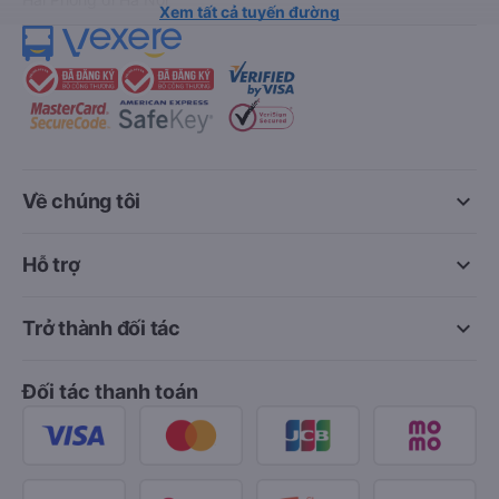
Xem tất cả tuyến đường
keyboard_arrow_down
Về chúng tôi
keyboard_arrow_down
Hỗ trợ
keyboard_arrow_down
Trở thành đối tác
Đối tác thanh toán