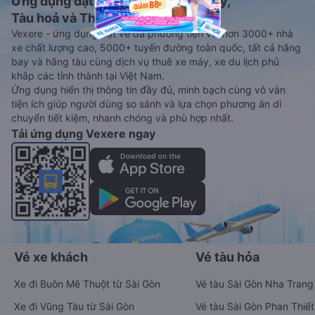
Ứng dụng đặt vé Xe khách, Máy bay,
Tàu hoả và Thuê xe
Vexere - ứng dụng đặt vé đa phương tiện với hơn 3000+ nhà
xe chất lượng cao, 5000+ tuyến đường toàn quốc, tất cả hãng
bay và hãng tàu cùng dịch vụ thuê xe máy, xe du lịch phủ
khắp các tỉnh thành tại Việt Nam.
Ứng dụng hiển thị thông tin đầy đủ, minh bạch cùng vô vàn
tiện ích giúp người dùng so sánh và lựa chọn phương án di
chuyển tiết kiệm, nhanh chóng và phù hợp nhất.
Tải ứng dụng Vexere ngay
Vé xe khách
Vé tàu hỏa
Xe đi Buôn Mê Thuột từ Sài Gòn
Vé tàu Sài Gòn Nha Trang
Xe đi Vũng Tàu từ Sài Gòn
Vé tàu Sài Gòn Phan Thiết