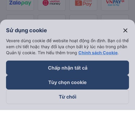
close
Sử dụng cookie
Vexere dùng cookie để website hoạt động ổn định. Bạn có thể
xem chi tiết hoặc thay đổi lựa chọn bất kỳ lúc nào trong phần
Quản lý cookie. Tìm hiểu thêm trong
Chính sách Cookie
.
Chấp nhận tất cả
Tùy chọn cookie
Từ chối
Theo dõi chúng tôi trên
Facebook
Tiktok
Youtube
Công ty TNHH Thương Mại Dịch Vụ Vexere