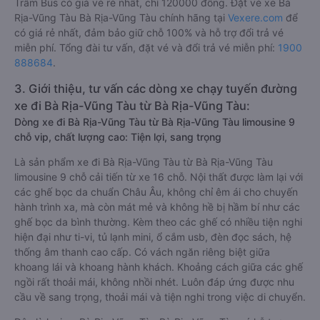
Trâm Bus có giá vé rẻ nhất, chỉ 120000 đồng. Đặt vé xe Bà
Rịa-Vũng Tàu Bà Rịa-Vũng Tàu chính hãng tại
Vexere.com
để
có giá rẻ nhất, đảm bảo giữ chỗ 100% và hỗ trợ đổi trả vé
miễn phí. Tổng đài tư vấn, đặt vé và đổi trả vé miễn phí:
1900
888684
.
3. Giới thiệu, tư vấn các dòng xe chạy tuyến đường
xe đi Bà Rịa-Vũng Tàu từ Bà Rịa-Vũng Tàu:
Dòng xe đi Bà Rịa-Vũng Tàu từ Bà Rịa-Vũng Tàu limousine 9
chỗ vip, chất lượng cao: Tiện lợi, sang trọng
Là sản phẩm xe đi Bà Rịa-Vũng Tàu từ Bà Rịa-Vũng Tàu
limousine 9 chỗ cải tiến từ xe 16 chỗ. Nội thất được làm lại với
các ghế bọc da chuẩn Châu Âu, không chỉ êm ái cho chuyến
hành trình xa, mà còn mát mẻ và không hề bị hầm bí như các
ghế bọc da bình thường. Kèm theo các ghế có nhiều tiện nghi
hiện đại như ti-vi, tủ lạnh mini, ổ cắm usb, đèn đọc sách, hệ
thống âm thanh cao cấp. Có vách ngăn riêng biệt giữa
khoang lái và khoang hành khách. Khoảng cách giữa các ghế
ngồi rất thoải mái, không nhồi nhét. Luôn đáp ứng được nhu
cầu về sang trọng, thoải mái và tiện nghi trong việc di chuyển.