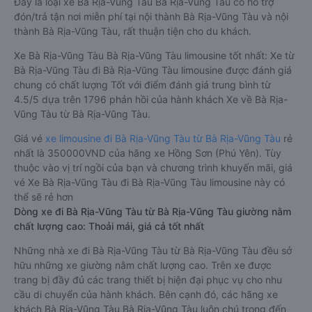
Đây là loại xe Bà Rịa-Vũng Tàu Bà Rịa-Vũng Tàu có hỗ trợ
đón/trả tận nơi miễn phí tại nội thành Bà Rịa-Vũng Tàu và nội
thành Bà Rịa-Vũng Tàu, rất thuận tiện cho du khách.
Xe Bà Rịa-Vũng Tàu Bà Rịa-Vũng Tàu limousine tốt nhất: Xe từ
Bà Rịa-Vũng Tàu đi Bà Rịa-Vũng Tàu limousine được đánh giá
chung có chất lượng Tốt với điểm đánh giá trung bình từ
4.5/5 dựa trên 1796 phản hồi của hành khách Xe về Bà Rịa-
Vũng Tàu từ Bà Rịa-Vũng Tàu.
Giá vé
xe limousine đi Bà Rịa-Vũng Tàu từ Bà Rịa-Vũng Tàu
rẻ
nhất là 350000VND của hãng xe Hồng Sơn (Phú Yên). Tùy
thuộc vào vị trí ngồi của bạn và chương trình khuyến mãi, giá
vé Xe Bà Rịa-Vũng Tàu đi Bà Rịa-Vũng Tàu limousine này có
thể sẽ rẻ hơn
Dòng xe đi Bà Rịa-Vũng Tàu từ Bà Rịa-Vũng Tàu giường nằm
chất lượng cao: Thoải mái, giá cả tốt nhất
Những nhà xe đi Bà Rịa-Vũng Tàu từ Bà Rịa-Vũng Tàu đều sở
hữu những xe giường nằm chất lượng cao. Trên xe được
trang bị đầy đủ các trang thiết bị hiện đại phục vụ cho nhu
cầu di chuyển của hành khách. Bên cạnh đó, các hãng xe
khách Bà Rịa-Vũng Tàu Bà Rịa-Vũng Tàu luôn chú trọng đến