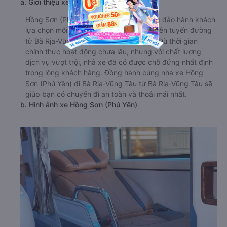
a. Giới thiệu xe Hồng Sơn (Phú Yên)
Hồng Sơn (Phú Yên) hiện nay được đông đảo hành khách
lựa chọn mỗi khi có nhu cầu di chuyển trên tuyến đường
từ Bà Rịa-Vũng Tàu đi Bà Rịa-Vũng Tàu. Dù thời gian
chính thức hoạt động chưa lâu, nhưng với chất lượng
dịch vụ vượt trội, nhà xe đã có được chỗ đứng nhất định
trong lòng khách hàng. Đồng hành cùng nhà xe Hồng
Sơn (Phú Yên) đi Bà Rịa-Vũng Tàu từ Bà Rịa-Vũng Tàu sẽ
giúp bạn có chuyến đi an toàn và thoải mái nhất.
b. Hình ảnh xe Hồng Sơn (Phú Yên)