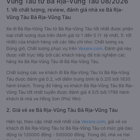
Vũng Tàu từ Bà Rịa-Vũng Tàu 08/2026
1. Về chất lượng, review, đánh giá nhà xe Bà Rịa-
Vũng Tàu Bà Rịa-Vũng Tàu
Xe đi Bà Rịa-Vũng Tàu từ Bà Rịa-Vũng Tàu tốt nhất được phân
loại chất lượng dựa trên đánh giá từ 1 đến 5 (1: tệ nhất, 5: tốt
nhất) của khách hàng với các tiêu chí như: Chất lượng xe,
Đúng giờ, Chất lượng phục vụ trên
Vexere.com
. Đánh giá này
được viết trực tiếp bởi các khách hàng đã trải nghiệm các
hãng Xe Bà Rịa-Vũng Tàu đi Bà Rịa-Vũng Tàu.
Chất lượng các xe khách đi Bà Rịa-Vũng Tàu từ Bà Rịa-Vũng
Tàu được đánh giá 0.2, với điểm trung bình là 0.2/5 bởi 1830
hành khách. Trong đó hãng xe khách Bà Rịa-Vũng Tàu Bà Rịa-
Vũng Tàu tốt nhất tuyến được đánh giá 4.5/5 bởi 1796 hành
khách là nhà xe Hồng Sơn (Phú Yên).
2. Giá vé xe Bà Rịa-Vũng Tàu Bà Rịa-Vũng Tàu
Hiện tại, theo cập nhật mới nhất của
Vexere.com
, giá vé xe
khách đi Bà Rịa-Vũng Tàu từ Bà Rịa-Vũng Tàu có mức giá dao
động từ 120000 đồng - 500000 đồng. Trong đó, nhà xe Hai