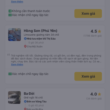
Xem thêm
độ Tôn trọng khách . vui vẻ , hoà đồng 72H :07727 . Bác tài : Hải
Không cần thanh toán trước
Xem giá
Xác nhận chỗ ngay lập tức
Hồng Sơn (Phú Yên)
4.5
Limousine giường nằm 34 chỗ
(1798 đánh giá)
Nhà lưu niệm Võ Thị Sáu
0 giờ 36 phút
Chợ Mỹ Xuân
Trải nghiệm rất tốt. Giường rộng rãi, có gối ôm, có đèn ngủ, đèn trong phòng
để đọc sách được. Drap giường và mền đều rất sạch sẽ gọn gàng. Xe tiện
nghi, chạy êm. Bác tài và các anh nhân viên cũng thân thiện lịch sự. Có xe
trung chuyển về nội thành thành phố tuy hoà rất tiện. Giá vé hợp lý. Nói
Xem thêm
chung là mình rất ưng ý, cảm ơn nhà xe.
Xác nhận chỗ ngay lập tức
Xem giá
Ba Đời
4.0
Ghế ngồi 16 chỗ
(34 đánh giá)
Bến xe Vũng Tàu
0 giờ 45 phút
Bến xe Bà Rịa