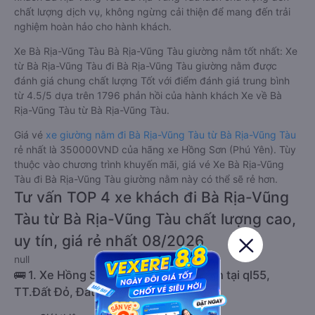
chất lượng dịch vụ, không ngừng cải thiện để mang đến trải
nghiệm hoàn hảo cho hành khách.
Xe Bà Rịa-Vũng Tàu Bà Rịa-Vũng Tàu giường nằm tốt nhất: Xe
từ Bà Rịa-Vũng Tàu đi Bà Rịa-Vũng Tàu giường nằm được
đánh giá chung chất lượng Tốt với điểm đánh giá trung bình
từ 4.5/5 dựa trên 1796 phản hồi của hành khách Xe về Bà
Rịa-Vũng Tàu từ Bà Rịa-Vũng Tàu.
Giá vé
xe giường nằm đi Bà Rịa-Vũng Tàu từ Bà Rịa-Vũng Tàu
rẻ nhất là 350000VND của hãng xe Hồng Sơn (Phú Yên). Tùy
thuộc vào chương trình khuyến mãi, giá vé Xe Bà Rịa-Vũng
Tàu đi Bà Rịa-Vũng Tàu giường nằm này có thể sẽ rẻ hơn.
Tư vấn TOP 4 xe khách đi Bà Rịa-Vũng
Tàu từ Bà Rịa-Vũng Tàu chất lượng cao,
uy tín, giá rẻ nhất 08/2026
null
🚌 1. Xe Hồng Sơn (Phú Yên) khởi hành tại ql55,
TT.Đất Đỏ, Đất Đỏ, Bà Rịa - Vũng Tàu