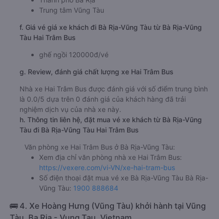
Trung tâm Vũng Tàu
f. Giá vé giá xe khách đi Bà Rịa-Vũng Tàu từ Bà Rịa-Vũng
Tàu Hai Trâm Bus
ghế ngồi 120000đ/vé
g. Review, đánh giá chất lượng xe Hai Trâm Bus
Nhà xe Hai Trâm Bus được đánh giá với số điểm trung bình
là 0.0/5 dựa trên 0 đánh giá của khách hàng đã trải
nghiệm dịch vụ của nhà xe này.
h. Thông tin liên hệ, đặt mua vé xe khách từ Bà Rịa-Vũng
Tàu đi Bà Rịa-Vũng Tàu Hai Trâm Bus
Văn phòng xe Hai Trâm Bus ở Bà Rịa-Vũng Tàu:
Xem địa chỉ văn phòng nhà xe Hai Trâm Bus:
https://vexere.com/vi-VN/xe-hai-tram-bus
Số điện thoại đặt mua vé xe Bà Rịa-Vũng Tàu Bà Rịa-
Vũng Tàu:
1900 888684
🚌 4. Xe Hoàng Hưng (Vũng Tàu) khởi hành tại Vũng
Tàu, Ba Ria - Vung Tau, Vietnam