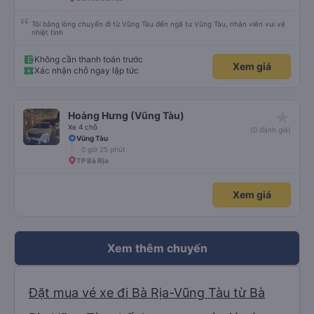
Tôi bằng lòng chuyến đi từ Vũng Tàu đến ngã tư Vũng Tàu, nhân viên vui vẻ
nhiệt tình
Không cần thanh toán trước
Xem giá
Xác nhận chỗ ngay lập tức
star_rate
Hoàng Hưng (Vũng Tàu)
Xe 4 chỗ
(0 đánh giá)
Vũng Tàu
0 giờ 25 phút
TP Bà Rịa
Xem giá
Xem thêm chuyến
Đặt mua vé xe đi Bà Rịa-Vũng Tàu từ Bà