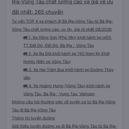
Rịa-Vũng Tàu chất lượng cao và giá vé ưu
đãi nhất: 265 chuyến
Tư vấn TOP 4 xe khách đi Bà Rịa-Vũng Tàu từ Bà Rịa-
Vũng Tàu chất lượng cao, uy tín, giá rẻ nhất 08/2026
🚌 1. Xe Hồng Sơn (Phú Yên) khởi hành tại ql55,
TT.Đất Đỏ, Đất Đỏ, Bà Rịa - Vũng Tàu
🚌 2. Xe Ba Đời khởi hành tại 192 Nam Kỳ Khởi
Nghĩa (Bến xe Vũng Tàu)
🚌 3. Xe Hai Trâm Bus khởi hành tại Đường Thùy
Vân
🚌 4. Xe Hoàng Hưng (Vũng Tàu) khởi hành tại
Vũng Tàu, Ba Ria - Vung Tau, Vietnam
Những câu hỏi thường gặp về tuyến xe từ Bà Rịa-Vũng
Tàu đi Bà Rịa-Vũng Tàu
Thông tin tuyến đường
Giới thiệu tuyến đường xe đi Bà Rịa-Vũng Tàu từ Bà Rịa-