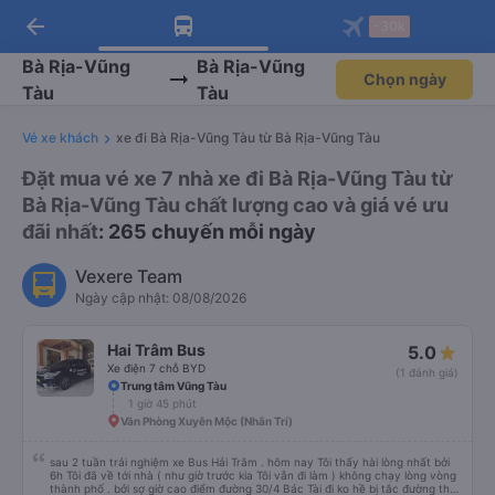
arrow_back
Tải app Vexere ngay!
Tải app Vexere
-30k
Mở app
Mở app
Nhận ưu đãi thành viên độc
-30k/ghế khi đặt vé máy bay qua
quyền
app
Bà Rịa-Vũng
Bà Rịa-Vũng
Chọn ngày
Tàu
Tàu
Vé xe khách
xe đi Bà Rịa-Vũng Tàu từ Bà Rịa-Vũng Tàu
Đặt mua vé xe 7 nhà xe đi Bà Rịa-Vũng Tàu từ
Bà Rịa-Vũng Tàu chất lượng cao và giá vé ưu
đãi nhất
: 265 chuyến mỗi ngày
Vexere Team
Ngày cập nhật: 08/08/2026
Hai Trâm Bus
5.0
Xe điện 7 chỗ BYD
(1 đánh giá)
Trung tâm Vũng Tàu
1 giờ 45 phút
Văn Phòng Xuyên Mộc (Nhân Trí)
sau 2 tuần trải nghiệm xe Bus Hải Trâm . hôm nay Tôi thấy hài lòng nhất bởi
6h Tôi đã về tới nhà ( như giờ trước kia Tôi vẫn đi làm ) không chạy lòng vòng
thành phố . bởi sợ giờ cao điểm đường 30/4 Bác Tài đi ko hề bị tắc đường thái