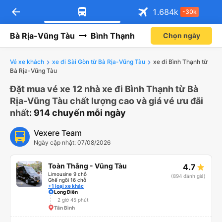
arrow_back
1.684
k
-30k
Bà Rịa-Vũng Tàu
Bình Thạnh
Chọn ngày
Vé xe khách
xe đi Sài Gòn từ Bà Rịa-Vũng Tàu
xe đi Bình Thạnh từ
Bà Rịa-Vũng Tàu
Đặt mua vé xe 12 nhà xe đi Bình Thạnh từ Bà
Rịa-Vũng Tàu chất lượng cao và giá vé ưu đãi
nhất
: 914 chuyến mỗi ngày
Vexere Team
Ngày cập nhật: 07/08/2026
Toàn Thắng - Vũng Tàu
4.7
Limousine 9 chỗ
(894 đánh giá)
Ghế ngồi 16 chỗ
+1 loại xe khác
Long Điền
2 giờ 45 phút
Tân Bình