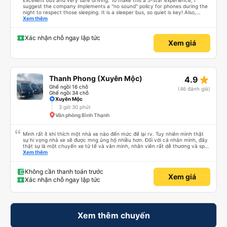
Excellent bus and very safe driving. To make this a 5-star experience, I
suggest the company implements a "no sound" policy for phones during the
night to respect those sleeping. It is a sleeper bus, so quiet is key! Also,
please display the Wi-Fi password clearly inside the cabin for convenience. I
Xem thêm
would definitely ride with them again! -------------- ​ Xe chất lượng tốt và
tài xế lái xe rất an toàn. Để dịch vụ hoàn hảo hơn, tôi góp ý nhà xe nên có
quy định rõ ràng về việc giữ im lặng (tắt âm thanh điện thoại) vào ban đêm
Xác nhận chỗ ngay lập tức
Xem giá
để tránh làm phiền hành khách khác ngủ. Ngoài ra, nhà xe nên dán sẵn mật
khẩu Wi-Fi trong xe để hành khách dễ dàng sử dụng. Tôi vẫn sẽ tiếp tục ủng
hộ nhà xe trong tương lai!
star_rate
Thanh Phong (Xuyên Mộc)
4.9
Ghế ngồi 16 chỗ
(46 đánh giá)
Ghế ngồi 34 chỗ
Xuyên Mộc
3 giờ 30 phút
Văn phòng Bình Thạnh
Mình rất ít khi thích một nhà xe nào đến mức để lại rv. Tuy nhiên mình thật
sự hi vọng nhà xe sẽ được mng ủng hộ nhiều hơn. Đối với cá nhân mình, đây
thật sự là một chuyến xe tử tế và văn minh, nhân viên rất dễ thương và sp
nhiệt tình, chăm sóc tốt và thậm chí có ưu đãi cho hssv, chuyến xe tết sv
Xem thêm
chỉ hơn 50k. Mọi thứ rất tuyệt vời và chỉ với lần đi đầu tiên mình đã cảm mến
nhà xe và con người ở đây.
Không cần thanh toán trước
Xem giá
Xác nhận chỗ ngay lập tức
Xem thêm chuyến