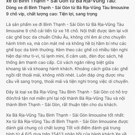
xe đi Bình Thạnh - Sài Gòn từ Bà Rịa-Vũng Tàu:
Dòng xe đi Bình Thạnh - Sài Gòn từ Bà Rịa-Vũng Tàu limousine
9 chỗ vip, chất lượng cao: Tiện lợi, sang trọng
Là sản phẩm xe đi Bình Thạnh - Sài Gòn từ Bà Rịa-Vũng Tàu
limousine 9 chỗ cải tiến từ xe 16 chỗ. Nội thất được làm lại với
các ghế bọc da chuẩn Châu Âu, không chỉ êm ái cho chuyến
hành trình xa, mà còn mát mẻ và không hề bị hầm bí như các
ghế bọc da bình thường. Kèm theo các ghế có nhiều tiện nghi
hiện đại như ti-vi, tủ lạnh mini, ổ cắm usb, đèn đọc sách, hệ
thống âm thanh cao cấp. Có vách ngăn riêng biệt giữa
khoang lái và khoang hành khách. Khoảng cách giữa các ghế
ngồi rất thoải mái, không nhồi nhét. Luôn đáp ứng được nhu
cầu về sang trọng, thoải mái và tiện nghi trong việc di chuyển.
Đây là loại xe Bà Rịa-Vũng Tàu Bình Thạnh - Sài Gòn có hỗ trợ
đón/trả tận nơi miễn phí tại nội thành Bà Rịa-Vũng Tàu và nội
thành Bình Thạnh - Sài Gòn, rất thuận tiện cho du khách.
Xe Bà Rịa-Vũng Tàu Bình Thạnh - Sài Gòn limousine tốt nhất:
Xe từ Bà Rịa-Vũng Tàu đi Bình Thạnh - Sài Gòn limousine được
đánh giá chung có chất lượng Tốt với điểm đánh giá trung
bình từ 4.6/5 dựa trên 15413 phản hồi của hành khách Xe về