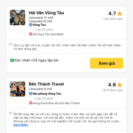
star_rate
Hải Vân Vũng Tàu
4.7
Limousine 11 chỗ
(106 đánh giá)
Limousine 9 chỗ
Vũng Tàu
2 giờ 55 phút
Sân bay Tân Sơn Nhất
Dịch vụ đặt vé trực tuyến rất tốt, nhân viên rất kiên nhẫn! Tài xế thân thiện
và đón đúng giờ.
Xác nhận chỗ ngay lập tức
Xem giá
star_rate
Bến Thành Travel
4.6
Limousine 9 chỗ
(879 đánh giá)
Văn phòng Vũng Tàu
2 giờ 20 phút
Hàng Xanh Khu du lịch Văn Thánh
Tôi đã từng đặt xe với các công ty khác trước đây và luôn gặp vấn đề về
việc bị xếp chỗ khác với chỗ đã đặt, thậm chí một số tài xế còn thô lỗ.
Nhưng với công ty này thì trải nghiệm rất tuyệt vời. Họ gửi thông tin trước
nên tôi biết khi nào tài xế sẽ đến, đón tôi tại địa chỉ và xếp tôi ngồi đúng chỗ
Xem thêm
đã chọn. Không gặp quá nhiều rắc rối. Tài xế thân thiện, làm việc hiệu quả
và đưa tôi đến nơi rất nhanh chóng. Từ giờ trở đi tôi sẽ chỉ đặt xe với công ty