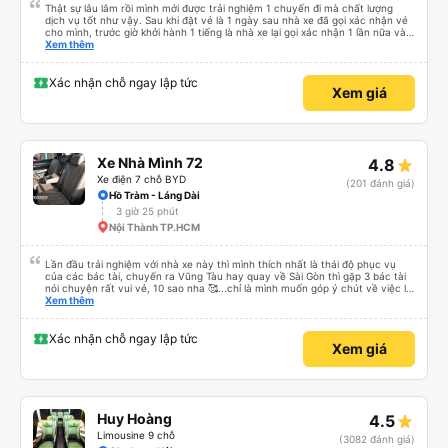
Thật sự lâu lắm rồi mình mới được trải nghiệm 1 chuyến đi mà chất lượng
dịch vụ tốt như vậy. Sau khi đặt vé là 1 ngày sau nhà xe đã gọi xác nhận vé
cho mình, trước giờ khởi hành 1 tiếng là nhà xe lại gọi xác nhận 1 lần nữa và
cung cấp số đt của bác tài và số xe. Dịch vụ tốt, xe sạch sẽ và bác tài chạy
Xem thêm
rất êm.
Xác nhận chỗ ngay lập tức
Xem giá
Xe Nhà Mình 72
4.8
Xe điện 7 chỗ BYD
(201 đánh giá)
Hồ Tràm - Láng Dài
3 giờ 25 phút
Nội Thành TP.HCM
Lần đầu trải nghiệm với nhà xe này thì mình thích nhất là thái độ phục vụ
của các bác tài, chuyến ra Vũng Tàu hay quay về Sài Gòn thì gặp 3 bác tài
nói chuyện rất vui vẻ, 10 sao nha 🥰...chỉ là mình muốn góp ý chút về việc lái
xe, mặc dù mình nghĩ chắc mấy bác tài cũng thuộc dạng vững tay lái nên
Xem thêm
việc chạy nhanh và lách xe cũng ok nhg ko khỏi làm mình ngồi trên xe cũng
có cảm giác bất an vì tốc độ. Nhg cho dù là vì lý do giờ giấc bên nhà xe hay
là gì thì mình cũng mong các bác tài luôn cẩn thận vì sự an toàn của bản
Xác nhận chỗ ngay lập tức
Xem giá
thân và nhg hành khách trên xe là ok, lần sau có dịp mình sẽ tiếp tục ủng hộ
nhà xe, chúc nhà xe luôn làm ăn phát đạt và luôn giữ vững phong độ phục
vụ này thì chắc chắn sẽ luôn đắc khách 💐💐💐
Huy Hoàng
4.5
Limousine 9 chỗ
(3082 đánh giá)