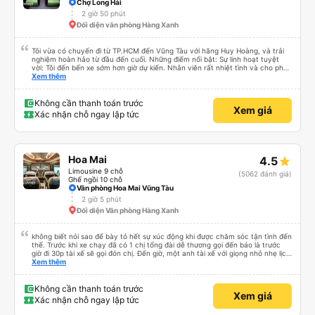
Chợ Long Hải
2 giờ 50 phút
Đối diện văn phòng Hàng Xanh
Tôi vừa có chuyến đi từ TP.HCM đến Vũng Tàu với hãng Huy Hoàng, và trải
nghiệm hoàn hảo từ đầu đến cuối. Những điểm nổi bật: Sự linh hoạt tuyệt
vời: Tôi đến bến xe sớm hơn giờ dự kiến. Nhân viên rất nhiệt tình và cho phép
tôi đi chuyến xe sớm hơn vì còn chỗ trống. Điều này đã tiết kiệm cho tôi rất
Xem thêm
nhiều thời gian! An toàn là trên hết: Tài xế chuyên nghiệp và cẩn thận. Tôi
cảm thấy rất an toàn suốt hành trình vì lái xe êm ái và ổn định. Thoải mái
&amp; Sạch sẽ: Xe limousine sạch sẽ và ghế ngồi vô cùng thoải mái - hoàn
Không cần thanh toán trước
Xem giá
hảo cho một chuyến đi thư giãn. Điều hòa hoạt động hoàn hảo, giữ cho
Xác nhận chỗ ngay lập tức
cabin mát mẻ và trong lành. Điểm dừng chân lý tưởng: Chúng tôi có một
điểm dừng chân 15 phút rất đúng lúc tại quán Bò Sữa Long Thành Mỹ Xuân
A trên đường QL51. Đó là một địa điểm tuyệt vời để duỗi chân và ăn nhẹ.
Đưa đón thuận tiện: Dịch vụ thực sự là đưa đón tận cửa. Họ đã đưa tôi thẳng
đến The Song Apartment, điều này giúp kết thúc chuyến đi của tôi dễ dàng
Hoa Mai
4.5
và không gặp rắc rối. Thái độ phục vụ: Toàn bộ đội ngũ nhân viên đều thể
hiện thái độ phục vụ tuyệt vời. Thân thiện, hiệu quả và chuyên nghiệp. Rất
Limousine 9 chỗ
(5062 đánh giá)
nên chọn Huy Hoàng cho bất cứ ai đi lại giữa TP.HCM và Vũng Tàu! Tôi chắc
Ghế ngồi 10 chỗ
chắn sẽ chọn Huy Hoàng lần nữa.
Văn phòng Hoa Mai Vũng Tàu
2 giờ 5 phút
Đối diện Văn phòng Hàng Xanh
không biết nói sao để bày tỏ hết sự xúc động khi được chăm sóc tận tình đến
thế. Trước khi xe chạy đã có 1 chị tổng đài dễ thương gọi đến báo là trước
giờ đi 30p tài xế sẽ gọi đón chị. Đến giờ, một anh tài xế với giọng nhỏ nhẹ lịch
sử hỏi: chị ở chỗ nào e đến đón. Tuy đường hơi đông nhưng anh tài xế vẫn
Xem thêm
rất cố gắng chạy cho kịp chuyến bay của 1 hành khách khác trên xe nhưng
xe lại đi rất êm, không dằn sốc gì hết. Mình để ý lần nào gọi khách anh tài xế
cũng với cái giọng nhỏ nhẹ đó đón khách, không như các xe khác mình từng
Không cần thanh toán trước
Xem giá
đi. Thiệc là ưng hết sức. Nhất định sẽ đi lại lần sau
Xác nhận chỗ ngay lập tức