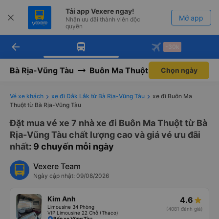
Tải app Vexere ngay!
Mở app
Nhận ưu đãi thành viên độc
quyền
arrow_back
Tải app Vexere
-30k
Mở app
-30k/ghế khi đặt vé máy bay qua
app
Bà Rịa-Vũng Tàu
Buôn Ma Thuột
Chọn ngày
Vé xe khách
xe đi Đắk Lắk từ Bà Rịa-Vũng Tàu
xe đi Buôn Ma
Thuột từ Bà Rịa-Vũng Tàu
Đặt mua vé xe 7 nhà xe đi Buôn Ma Thuột từ Bà
Rịa-Vũng Tàu chất lượng cao và giá vé ưu đãi
nhất
: 9 chuyến mỗi ngày
Vexere Team
Ngày cập nhật: 09/08/2026
Kim Anh
4.6
Limousine 34 Phòng
(4081 đánh giá)
VIP Limousine 22 Chỗ (Thaco)
Bến xe Vũng Tàu