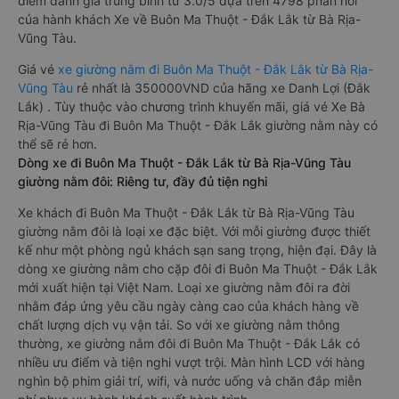
điểm đánh giá trung bình từ 3.0/5 dựa trên 4798 phản hồi
của hành khách Xe về Buôn Ma Thuột - Đắk Lắk từ Bà Rịa-
Vũng Tàu.
Giá vé
xe giường nằm đi Buôn Ma Thuột - Đắk Lắk từ Bà Rịa-
Vũng Tàu
rẻ nhất là 350000VND của hãng xe Danh Lợi (Đắk
Lắk) . Tùy thuộc vào chương trình khuyến mãi, giá vé Xe Bà
Rịa-Vũng Tàu đi Buôn Ma Thuột - Đắk Lắk giường nằm này có
thể sẽ rẻ hơn.
Dòng xe đi Buôn Ma Thuột - Đắk Lắk từ Bà Rịa-Vũng Tàu
giường nằm đôi: Riêng tư, đầy đủ tiện nghi
Xe khách đi Buôn Ma Thuột - Đắk Lắk từ Bà Rịa-Vũng Tàu
giường nằm đôi là loại xe đặc biệt. Với mỗi giường được thiết
kế như một phòng ngủ khách sạn sang trọng, hiện đại. Đây là
dòng xe giường nằm cho cặp đôi đi Buôn Ma Thuột - Đắk Lắk
mới xuất hiện tại Việt Nam. Loại xe giường nằm đôi ra đời
nhằm đáp ứng yêu cầu ngày càng cao của khách hàng về
chất lượng dịch vụ vận tải. So với xe giường nằm thông
thường, xe giường nằm đôi đi Buôn Ma Thuột - Đắk Lắk có
nhiều ưu điểm và tiện nghi vượt trội. Màn hình LCD với hàng
nghìn bộ phim giải trí, wifi, và nước uống và chăn đắp miễn