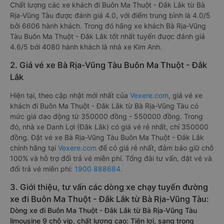
Chất lượng các xe khách đi Buôn Ma Thuột - Đắk Lắk từ Bà
Rịa-Vũng Tàu được đánh giá 4.0, với điểm trung bình là 4.0/5
bởi 6606 hành khách. Trong đó hãng xe khách Bà Rịa-Vũng
Tàu Buôn Ma Thuột - Đắk Lắk tốt nhất tuyến được đánh giá
4.6/5 bởi 4080 hành khách là nhà xe Kim Anh.
2. Giá vé xe Bà Rịa-Vũng Tàu Buôn Ma Thuột - Đắk
Lắk
Hiện tại, theo cập nhật mới nhất của
Vexere.com
, giá vé xe
khách đi Buôn Ma Thuột - Đắk Lắk từ Bà Rịa-Vũng Tàu có
mức giá dao động từ 350000 đồng - 550000 đồng. Trong
đó, nhà xe Danh Lợi (Đắk Lắk) có giá vé rẻ nhất, chỉ 350000
đồng. Đặt vé xe Bà Rịa-Vũng Tàu Buôn Ma Thuột - Đắk Lắk
chính hãng tại
Vexere.com
để có giá rẻ nhất, đảm bảo giữ chỗ
100% và hỗ trợ đổi trả vé miễn phí. Tổng đài tư vấn, đặt vé và
đổi trả vé miễn phí:
1900 888684
.
3. Giới thiệu, tư vấn các dòng xe chạy tuyến đường
xe đi Buôn Ma Thuột - Đắk Lắk từ Bà Rịa-Vũng Tàu:
Dòng xe đi Buôn Ma Thuột - Đắk Lắk từ Bà Rịa-Vũng Tàu
limousine 9 chỗ vip, chất lượng cao: Tiện lợi, sang trọng