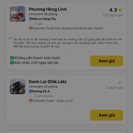
Phương Hồng Linh
4.3
Limousine 36 phòng
(718 đánh giá)
Bến xe Vũng Tàu
11 giờ
Buôn Ma Thuột (Dọc đường tránh Buôn Ma Thuột)
Tài xế và lơ xe dễ thương, mình kẹt xe nhưng vẫn cố gắng đợi để mình ko trễ
chuyến, rất nhẹ nhàng và lịch sự. Xe sạch sẽ, thoáng mát, mền thơm tho.
Rất hài lòng trong chuyến đi này
Không cần thanh toán trước
Xem giá
Xác nhận chỗ ngay lập tức
star_rate
Danh Lợi (Đắk Lắk)
Limousine 34 phòng
(0 đánh giá)
Đường 30.4
9 giờ 30 phút
Buôn Ma Thuột - Quốc Lộ 14
Xem giá