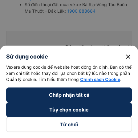
Số điện thoại đặt mua vé xe Bà Rịa-Vũng Tàu Buôn
Ma Thuột - Đắk Lắk:
1900 888684
Bảng tổng hợp thông tin nhà 
close
Sử dụng cookie
Vexere dùng cookie để website hoạt động ổn định. Bạn có thể
xem chi tiết hoặc thay đổi lựa chọn bất kỳ lúc nào trong phần
Quản lý cookie. Tìm hiểu thêm trong
Chính sách Cookie
.
Giờ
Chấp nhận tất cả
Nhà xe
Điểm đi
chạy
Tùy chọn cookie
Từ chối
Kim Anh
16:45 - 17:31
Nam Kỳ Khởi Nghĩa