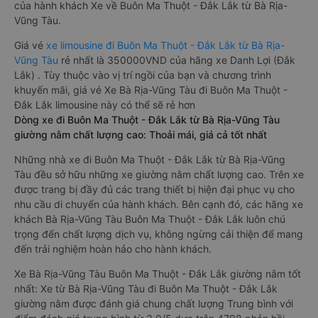
của hành khách Xe về Buôn Ma Thuột - Đắk Lắk từ Bà Rịa-
Vũng Tàu.
Giá vé
xe limousine đi Buôn Ma Thuột - Đắk Lắk từ Bà Rịa-
Vũng Tàu
rẻ nhất là 350000VND của hãng xe Danh Lợi (Đắk
Lắk) . Tùy thuộc vào vị trí ngồi của bạn và chương trình
khuyến mãi, giá vé Xe Bà Rịa-Vũng Tàu đi Buôn Ma Thuột -
Đắk Lắk limousine này có thể sẽ rẻ hơn
Dòng xe đi Buôn Ma Thuột - Đắk Lắk từ Bà Rịa-Vũng Tàu
giường nằm chất lượng cao: Thoải mái, giá cả tốt nhất
Những nhà xe đi Buôn Ma Thuột - Đắk Lắk từ Bà Rịa-Vũng
Tàu đều sở hữu những xe giường nằm chất lượng cao. Trên xe
được trang bị đầy đủ các trang thiết bị hiện đại phục vụ cho
nhu cầu di chuyển của hành khách. Bên cạnh đó, các hãng xe
khách Bà Rịa-Vũng Tàu Buôn Ma Thuột - Đắk Lắk luôn chú
trọng đến chất lượng dịch vụ, không ngừng cải thiện để mang
đến trải nghiệm hoàn hảo cho hành khách.
Xe Bà Rịa-Vũng Tàu Buôn Ma Thuột - Đắk Lắk giường nằm tốt
nhất: Xe từ Bà Rịa-Vũng Tàu đi Buôn Ma Thuột - Đắk Lắk
giường nằm được đánh giá chung chất lượng Trung bình với