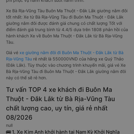
phí phục vụ hành khách suốt hành trình.
Xe Bà Rịa-Vũng Tàu Buôn Ma Thuột - Đắk Lắk giường nằm đôi
tốt nhất: Xe từ Bà Rịa-Vũng Tàu đi Buôn Ma Thuột - Đắk Lắk
giường nằm đôi được đánh giá chung có chất lượng Tốt với
điểm đánh giá trung bình từ 4.4/5 dựa trên 1808 phản hồi của
hành khách Xe về Buôn Ma Thuột - Đắk Lắk từ Bà Rịa-Vũng
Tàu.
Giá vé
xe giường nằm đôi đi Buôn Ma Thuột - Đắk Lắk từ Bà
Rịa-Vũng Tàu
rẻ nhất là 550000VND của hãng xe Quý Thảo
(Đắk Lắk). Tùy thuộc vào chương trình khuyến mãi, giá vé Xe
Bà Rịa-Vũng Tàu đi Buôn Ma Thuột - Đắk Lắk giường nằm đôi
này có thể sẽ rẻ hơn.
Tư vấn TOP 4 xe khách đi Buôn Ma
Thuột - Đắk Lắk từ Bà Rịa-Vũng Tàu
chất lượng cao, uy tín, giá rẻ nhất
08/2026
null
🚌 1. Xe Kim Anh khởi hành tại Nam Kỳ Khởi Nghĩa