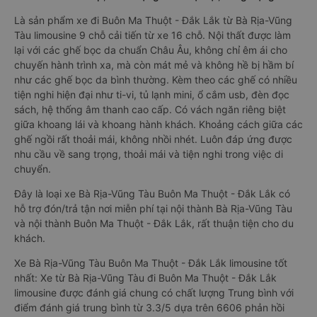
Là sản phẩm xe đi Buôn Ma Thuột - Đắk Lắk từ Bà Rịa-Vũng
Tàu limousine 9 chỗ cải tiến từ xe 16 chỗ. Nội thất được làm
lại với các ghế bọc da chuẩn Châu Âu, không chỉ êm ái cho
chuyến hành trình xa, mà còn mát mẻ và không hề bị hầm bí
như các ghế bọc da bình thường. Kèm theo các ghế có nhiều
tiện nghi hiện đại như ti-vi, tủ lạnh mini, ổ cắm usb, đèn đọc
sách, hệ thống âm thanh cao cấp. Có vách ngăn riêng biệt
giữa khoang lái và khoang hành khách. Khoảng cách giữa các
ghế ngồi rất thoải mái, không nhồi nhét. Luôn đáp ứng được
nhu cầu về sang trọng, thoải mái và tiện nghi trong việc di
chuyển.
Đây là loại xe Bà Rịa-Vũng Tàu Buôn Ma Thuột - Đắk Lắk có
hỗ trợ đón/trả tận nơi miễn phí tại nội thành Bà Rịa-Vũng Tàu
và nội thành Buôn Ma Thuột - Đắk Lắk, rất thuận tiện cho du
khách.
Xe Bà Rịa-Vũng Tàu Buôn Ma Thuột - Đắk Lắk limousine tốt
nhất: Xe từ Bà Rịa-Vũng Tàu đi Buôn Ma Thuột - Đắk Lắk
limousine được đánh giá chung có chất lượng Trung bình với
điểm đánh giá trung bình từ 3.3/5 dựa trên 6606 phản hồi