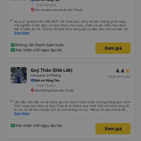
8 giờ 50 phút
Bến xe phía nam Buôn Ma Thuột
Xe buýt giường nằm đến BMT rất thoải mái, rộng rãi hơn những gì tôi từng
trải nghiệm trước đây, có kèm theo chai nước, chăn và gối. Điều hòa được
đặt ở nhiệt độ tốt. Chúng tôi khởi hành đúng giờ và đến sớm hơn dự kiến 30
phút. Tài xế rất tuyệt so với những tài xế khác ở Việt Nam! Không quá nhiều
Xem thêm
tiếng còi xe, không có nhạc lớn hoặc tiếng ồn khác và cảm giác lái xe an
toàn nên rất dễ ngủ. Tôi rất vui vì đã đặt qua Vexere và có vị trí xe buýt trên
GPS và biển số xe vì tôi phải tìm kiếm xung quanh bến xe để tìm thấy nó, đây
Không cần thanh toán trước
Xem giá
là vấn đề của bến xe Đà Lạt (không phải tất cả các xe buýt đều có bảng
Xác nhận chỗ ngay lập tức
thông tin), chứ không phải của công ty.
Quý Thảo (Đắk Lắk)
4.4
Limousine 24 Phòng
(1808 đánh giá)
Bến xe Vũng Tàu
9 giờ 10 phút
Văn Phòng Buôn Ma Thuột
Lần đầu tiên đặt vé xe online lại còn thanh toán trước nhưng không làm mình
thất vọng nha! Nhà xe Quý Thảo là xe khách duy nhất (Đối với mình từng đi)
là các tài xế nói chuyện lịch sự chứ không nói tục. Riêng cái này thôi là đã
đánh giá 5 sao rồi. Chú tài xế còn uống pepsi rất dễ thương chứ không có
Xem thêm
hút thuốc phè phè như các xe khác. Đón trả đúng điểm. Được nằm đúng
giường đã đặt. Nói chung 10 điểm.
Xác nhận chỗ ngay lập tức
Xem giá