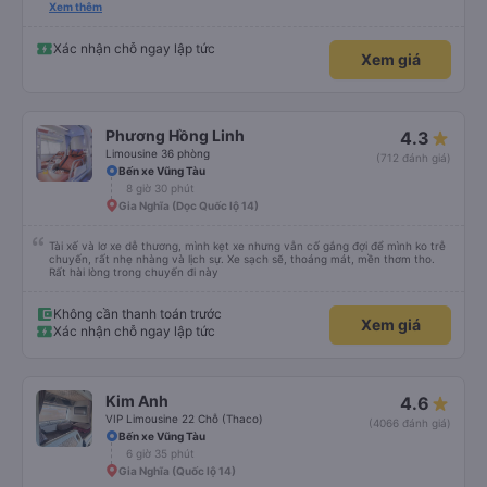
đánh giá 5 sao rồi. Chú tài xế còn uống pepsi rất dễ thương chứ không có
Xem thêm
hút thuốc phè phè như các xe khác. Đón trả đúng điểm. Được nằm đúng
giường đã đặt. Nói chung 10 điểm.
Xác nhận chỗ ngay lập tức
Xem giá
Phương Hồng Linh
4.3
Limousine 36 phòng
(712 đánh giá)
Bến xe Vũng Tàu
8 giờ 30 phút
Gia Nghĩa (Dọc Quốc lộ 14)
Tài xế và lơ xe dễ thương, mình kẹt xe nhưng vẫn cố gắng đợi để mình ko trễ
chuyến, rất nhẹ nhàng và lịch sự. Xe sạch sẽ, thoáng mát, mền thơm tho.
Rất hài lòng trong chuyến đi này
Không cần thanh toán trước
Xem giá
Xác nhận chỗ ngay lập tức
Kim Anh
4.6
VIP Limousine 22 Chỗ (Thaco)
(4066 đánh giá)
Bến xe Vũng Tàu
6 giờ 35 phút
Gia Nghĩa (Quốc lộ 14)