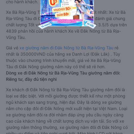
cho hành khách.
Xe Bà Rịa-Vũng Tàu Đắk Nông giường nằm tốt nhất: Xe từ Bà
Rịa-Vũng Tàu đi Đắk Nông giường nằm được đánh giá chung
chất lượng Tốt với điểm đánh giá trung bình từ 3.5/5 dựa trên
4839 phản hồi của hành khách Xe về Đắk Nông từ Bà Rịa-
Vũng Tàu.
Giá vé
xe giường nằm đi Đắk Nông từ Bà Rịa-Vũng Tàu
rẻ
nhất là 350000VND của hãng xe Danh Lợi (Đắk Lắk) . Tùy
thuộc vào chương trình khuyến mãi, giá vé Xe Bà Rịa-Vũng
Tàu đi Đắk Nông giường nằm này có thể sẽ rẻ hơn.
Dòng xe đi Đắk Nông từ Bà Rịa-Vũng Tàu giường nằm đôi:
Riêng tư, đầy đủ tiện nghi
Xe khách đi Đắk Nông từ Bà Rịa-Vũng Tàu giường nằm đôi là
loại xe đặc biệt. Với mỗi giường được thiết kế như một phòng
ngủ khách sạn sang trọng, hiện đại. Đây là dòng xe giường
nằm cho cặp đôi đi Đắk Nông mới xuất hiện tại Việt Nam. Loại
xe giường nằm đôi ra đời nhằm đáp ứng yêu cầu ngày càng
cao của khách hàng về chất lượng dịch vụ vận tải. So với xe
giường nằm thông thường, xe giường nằm đôi đi Đắk Nông có
nhiều ưu điểm và tiện nghi vượt trội. Màn hình LCD với hàng