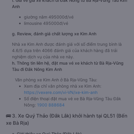
f. Giá vé giá xe khách đi Đắk Nông từ Bà Rịa-Vũng Tàu Kim
Anh
giường nằm 495000đ/vé
limousine 495000đ/vé
g. Review, đánh giá chất lượng xe Kim Anh
Nhà xe Kim Anh được đánh giá với số điểm trung bình là
4.6/5 dựa trên 4066 đánh giá của khách hàng đã trải
nghiệm dịch vụ của nhà xe này.
h. Thông tin liên hệ, đặt mua vé xe khách từ Bà Rịa-Vũng
Tàu đi Đắk Nông Kim Anh
Văn phòng xe Kim Anh ở Bà Rịa-Vũng Tàu:
Xem địa chỉ văn phòng nhà xe Kim Anh:
https://vexere.com/vi-VN/xe-kim-anh
Số điện thoại đặt mua vé xe Bà Rịa-Vũng Tàu Đắk
Nông:
1900 888684
🚌 3. Xe Quý Thảo (Đắk Lắk) khởi hành tại QL51 (Bến
xe Bà Rịa)
a. Giới thiệu xe Quý Thảo (Đắk Lắk)