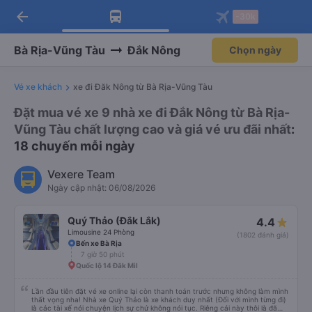
arrow_back
Tải app Vexere ngay!
Tải app Vexere
-30k
Mở app
Mở app
Nhận ưu đãi thành viên độc
-30k/ghế khi đặt vé máy bay qua
quyền
app
Bà Rịa-Vũng Tàu
Đắk Nông
Chọn ngày
Vé xe khách
xe đi Đăk Nông từ Bà Rịa-Vũng Tàu
Đặt mua vé xe 9 nhà xe đi Đắk Nông từ Bà Rịa-
Vũng Tàu chất lượng cao và giá vé ưu đãi nhất
:
18 chuyến mỗi ngày
Vexere Team
Ngày cập nhật: 06/08/2026
Quý Thảo (Đắk Lắk)
4.4
Limousine 24 Phòng
(1802 đánh giá)
Bến xe Bà Rịa
7 giờ 50 phút
Quốc lộ 14 Đăk Mil
Lần đầu tiên đặt vé xe online lại còn thanh toán trước nhưng không làm mình
thất vọng nha! Nhà xe Quý Thảo là xe khách duy nhất (Đối với mình từng đi)
là các tài xế nói chuyện lịch sự chứ không nói tục. Riêng cái này thôi là đã