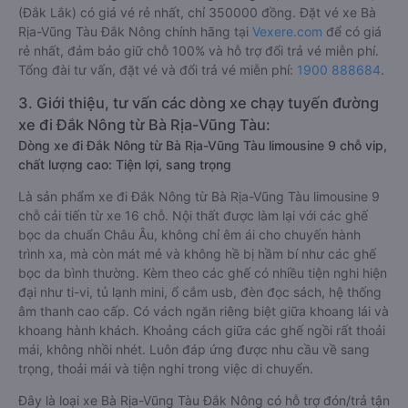
(Đắk Lắk) có giá vé rẻ nhất, chỉ 350000 đồng. Đặt vé xe Bà
Rịa-Vũng Tàu Đắk Nông chính hãng tại
Vexere.com
để có giá
rẻ nhất, đảm bảo giữ chỗ 100% và hỗ trợ đổi trả vé miễn phí.
Tổng đài tư vấn, đặt vé và đổi trả vé miễn phí:
1900 888684
.
3. Giới thiệu, tư vấn các dòng xe chạy tuyến đường
xe đi Đắk Nông từ Bà Rịa-Vũng Tàu:
Dòng xe đi Đắk Nông từ Bà Rịa-Vũng Tàu limousine 9 chỗ vip,
chất lượng cao: Tiện lợi, sang trọng
Là sản phẩm xe đi Đắk Nông từ Bà Rịa-Vũng Tàu limousine 9
chỗ cải tiến từ xe 16 chỗ. Nội thất được làm lại với các ghế
bọc da chuẩn Châu Âu, không chỉ êm ái cho chuyến hành
trình xa, mà còn mát mẻ và không hề bị hầm bí như các ghế
bọc da bình thường. Kèm theo các ghế có nhiều tiện nghi hiện
đại như ti-vi, tủ lạnh mini, ổ cắm usb, đèn đọc sách, hệ thống
âm thanh cao cấp. Có vách ngăn riêng biệt giữa khoang lái và
khoang hành khách. Khoảng cách giữa các ghế ngồi rất thoải
mái, không nhồi nhét. Luôn đáp ứng được nhu cầu về sang
trọng, thoải mái và tiện nghi trong việc di chuyển.
Đây là loại xe Bà Rịa-Vũng Tàu Đắk Nông có hỗ trợ đón/trả tận