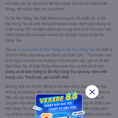
nơi miễn phí tại nội thành Bà Rịa-Vũng Tàu và nội thành Đắk
Nông, rất thuận tiện cho du khách.
Xe Bà Rịa-Vũng Tàu Đắk Nông limousine tốt nhất: Xe từ Bà
Rịa-Vũng Tàu đi Đắk Nông limousine được đánh giá chung có
chất lượng Tốt với điểm đánh giá trung bình từ 3.7/5 dựa trên
6641 phản hồi của hành khách Xe về Đắk Nông từ Bà Rịa-
Vũng Tàu.
Giá vé
xe limousine đi Đắk Nông từ Bà Rịa-Vũng Tàu
rẻ nhất là
350000VND của hãng xe Danh Lợi (Đắk Lắk) . Tùy thuộc vào
vị trí ngồi của bạn và chương trình khuyến mãi, giá vé Xe Bà
Rịa-Vũng Tàu đi Đắk Nông limousine này có thể sẽ rẻ hơn
Dòng xe đi Đắk Nông từ Bà Rịa-Vũng Tàu giường nằm chất
lượng cao: Thoải mái, giá cả tốt nhất
Những nhà xe đi Đắk Nông từ Bà Rịa-Vũng Tàu đều sở hữu
những xe giường nằm chất lượng cao. Trên xe được trang bị
đầy đủ các trang thiết bị hiện đại phục vụ cho nhu cầu di
chuyển của hành khách. Bên cạnh đó, các hãng xe khách Bà
Rịa-Vũng Tàu Đắk Nông luôn chú trọng đến chất lượng dịch
vụ, không ngừng cải thiện để mang đến trải nghiệm hoàn hảo