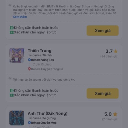
Xe buýt giường nằm đến BMT rất thoải mái, rộng rãi hơn những gì tôi từng
trải nghiệm trước đây, có kèm theo chai nước, chăn và gối. Điều hòa được
đặt ở nhiệt độ tốt. Chúng tôi khởi hành đúng giờ và đến sớm hơn dự kiến 30
phút. Tài xế rất tuyệt so với những tài xế khác ở Việt Nam! Không quá nhiều
Xem thêm
tiếng còi xe, không có nhạc lớn hoặc tiếng ồn khác và cảm giác lái xe an
toàn nên rất dễ ngủ. Tôi rất vui vì đã đặt qua Vexere và có vị trí xe buýt trên
GPS và biển số xe vì tôi phải tìm kiếm xung quanh bến xe để tìm thấy nó, đây
Không cần thanh toán trước
Xem giá
là vấn đề của bến xe Đà Lạt (không phải tất cả các xe buýt đều có bảng
Xác nhận chỗ ngay lập tức
thông tin), chứ không phải của công ty.
Thiên Trung
3.7
Limousine 36 chỗ
(54 đánh giá)
Bến xe Vũng Tàu
7 giờ 15 phút
Bến xe Huyện Krông Nô
Tôi thực sự ấn tượng với dịch vụ của công ty.
Không cần thanh toán trước
Xem giá
Xác nhận chỗ ngay lập tức
star_rate
Anh Thư (Đắk Nông)
5.0
Limousine 34 giường
(7 đánh giá)
Bến xe Xuyên Mộc
10 giờ 30 phút