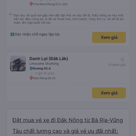
Chợ Nam Dong (Cư Jút)
Đợt này về quê hơi gấp nên đặt đại nhà xe này để đi, thấy hãng xe này mới
nên lúc đầu cũng sợ, ai dè xe thoải mái, mới toanh, chạy êm ru, tài xế lái an
toàn, lên ngủ phát tới nơi.
Xác nhận chỗ ngay lập tức
Xem giá
star_rate
Danh Lợi (Đắk Lắk)
Limousine 34 phòng
(0 đánh giá)
Đường 30.4
7 giờ 30 phút
Đắk Nông QL14
Xem giá
Đặt mua vé xe đi Đắk Nông từ Bà Rịa-Vũng
Tàu chất lượng cao và giá vé ưu đãi nhất: