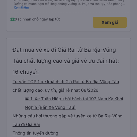
êm thuận, nhân viên lễ độ, tài xế vững tay quả thật khiến tôi an tâm, mãn ý.
Đường xa muôn dặm mà lòng chẳng vướng lo. Phục vụ tận tụy, tác phong
nghiêm cẩn, hiếm thấy giữa thời buổi kim tiền vội vã. Xã hội loạn đạo. Xin gửi
Xem thêm
lời tán dương chân thành, kính chúc nhà xe ngày một hưng thịnh, vạn lộ bình
an.”
Xác nhận chỗ ngay lập tức
Xem giá
Đặt mua vé xe đi Giá Rai từ Bà Rịa-Vũng
Tàu chất lượng cao và giá vé ưu đãi nhất:
16 chuyến
Tư vấn TOP 1 xe khách đi Giá Rai từ Bà Rịa-Vũng Tàu
chất lượng cao, uy tín, giá rẻ nhất 08/2026
🚌 1. Xe Tuấn Hiệp khởi hành tại 192 Nam Kỳ Khởi
Nghĩa (Bến Xe Vũng Tàu)
Những câu hỏi thường gặp về tuyến xe từ Bà Rịa-Vũng
Tàu đi Giá Rai
Thông tin tuyến đường