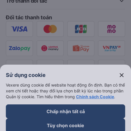
keyboard_arrow_down
Trở thành đối tác
Đối tác thanh toán
close
Sử dụng cookie
Vexere dùng cookie để website hoạt động ổn định. Bạn có thể
xem chi tiết hoặc thay đổi lựa chọn bất kỳ lúc nào trong phần
Quản lý cookie. Tìm hiểu thêm trong
Chính sách Cookie
.
Chấp nhận tất cả
Tùy chọn cookie