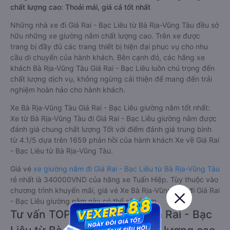
chất lượng cao: Thoải mái, giá cả tốt nhất
Những nhà xe đi Giá Rai - Bạc Liêu từ Bà Rịa-Vũng Tàu đều sở
hữu những xe giường nằm chất lượng cao. Trên xe được
trang bị đầy đủ các trang thiết bị hiện đại phục vụ cho nhu
cầu di chuyển của hành khách. Bên cạnh đó, các hãng xe
khách Bà Rịa-Vũng Tàu Giá Rai - Bạc Liêu luôn chú trọng đến
chất lượng dịch vụ, không ngừng cải thiện để mang đến trải
nghiệm hoàn hảo cho hành khách.
Xe Bà Rịa-Vũng Tàu Giá Rai - Bạc Liêu giường nằm tốt nhất:
Xe từ Bà Rịa-Vũng Tàu đi Giá Rai - Bạc Liêu giường nằm được
đánh giá chung chất lượng Tốt với điểm đánh giá trung bình
từ 4.1/5 dựa trên 1659 phản hồi của hành khách Xe về Giá Rai
- Bạc Liêu từ Bà Rịa-Vũng Tàu.
Giá vé
xe giường nằm đi Giá Rai - Bạc Liêu từ Bà Rịa-Vũng Tàu
rẻ nhất là 340000VND của hãng xe Tuấn Hiệp. Tùy thuộc vào
chương trình khuyến mãi, giá vé Xe Bà Rịa-Vũng Tàu đi Giá Rai
- Bạc Liêu giường nằm này có thể sẽ rẻ hơn.
Tư vấn TOP 1 xe khách đi Giá Rai - Bạc