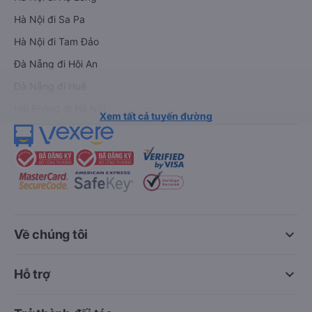
Hà Nội đi Sa Pa
Hà Nội đi Tam Đảo
Đà Nẵng đi Hội An
Đà Nẵng đi Huế
Hải Phòng đi Hà Nội
Xem tất cả tuyến đường
keyboard_arrow_down
Về chúng tôi
keyboard_arrow_down
Hỗ trợ