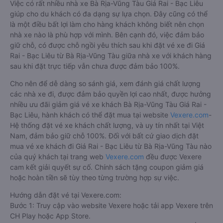
Việc có rất nhiều nhà xe Bà Rịa-Vũng Tàu Giá Rai - Bạc Liêu
giúp cho du khách có đa dạng sự lựa chọn. Đây cũng có thể
là một điều bất lợi làm cho hàng khách không biết nên chọn
nhà xe nào là phù hợp với mình. Bên cạnh đó, việc đảm bảo
giữ chỗ, có được chỗ ngồi yêu thích sau khi đặt vé xe đi Giá
Rai - Bạc Liêu từ Bà Rịa-Vũng Tàu giữa nhà xe với khách hàng
sau khi đặt trực tiếp vẫn chưa được đảm bảo 100%.
Cho nên để dễ dàng so sánh giá, xem đánh giá chất lượng
các nhà xe đi, được đảm bảo quyền lợi cao nhất, được hưởng
nhiều ưu đãi giảm giá vé xe khách Bà Rịa-Vũng Tàu Giá Rai -
Bạc Liêu, hành khách có thể đặt mua tại website
Vexere.com
-
Hệ thống đặt vé xe khách chất lượng, và uy tín nhất tại Việt
Nam, đảm bảo giữ chỗ 100%. Đối với bất cứ giao dịch đặt
mua vé xe khách đi Giá Rai - Bạc Liêu từ Bà Rịa-Vũng Tàu nào
của quý khách tại trang web
Vexere.com
đều được Vexere
cam kết giải quyết sự cố. Chính sách tặng coupon giảm giá
hoặc hoàn tiền sẽ tùy theo từng trường hợp sự việc.
Hướng dẫn đặt vé tại Vexere.com:
Bước 1: Truy cập vào website Vexere hoặc tải app Vexere trên
CH Play hoặc App Store.