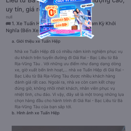
Liêu từ Bà Rịa-Vũng Tàu chất lượng cao,
uy tín, giá rẻ nhất 08/2026
null
🚌 1. Xe Tuấn Hiệp khởi hành tại 192 Nam Kỳ Khởi
Nghĩa (Bến Xe Vũng Tàu)
a. Giới thiệu xe Tuấn Hiệp
Nhà xe Tuấn Hiệp đã có nhiều năm kinh nghiệm phục vụ
du khách trên tuyến đường đi Giá Rai - Bạc Liêu từ Bà
Rịa-Vũng Tàu . Với những ưu điểm như đang dạng dòng
xe, giờ xuất bến linh hoạt,… nhà xe Tuấn Hiệp đi Giá Rai -
Bạc Liêu từ Bà Rịa-Vũng Tàu được nhiều khách hàng
đánh giá rất cao. Ngoài ra, nhà xe còn cam kết chạy
đúng giờ, không nhồi nhét khách, nhân viên phục vụ
nhiệt tình, chu đáo. Vì vậy, đây sẽ là một trong những lựa
chọn hàng đầu cho hành trình đi Giá Rai - Bạc Liêu từ Bà
Rịa-Vũng Tàu của bạn sắp tới.
b. Hình ảnh xe Tuấn Hiệp