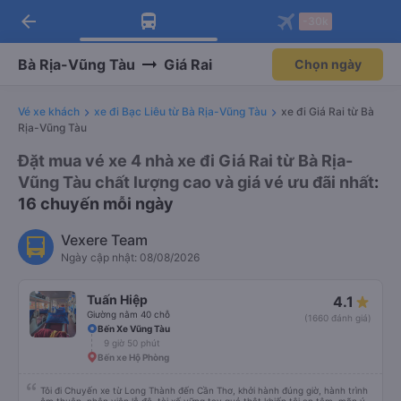
arrow_back
Tải app Vexere ngay!
Tải app Vexere
-30k
Mở app
Mở app
Nhận ưu đãi thành viên độc
-30k/ghế khi đặt vé máy bay qua
quyền
app
Bà Rịa-Vũng Tàu
Giá Rai
Chọn ngày
Vé xe khách
xe đi Bạc Liêu từ Bà Rịa-Vũng Tàu
xe đi Giá Rai từ Bà
Rịa-Vũng Tàu
Đặt mua vé xe 4 nhà xe đi Giá Rai từ Bà Rịa-
Vũng Tàu chất lượng cao và giá vé ưu đãi nhất
:
16 chuyến mỗi ngày
Vexere Team
Ngày cập nhật: 08/08/2026
Tuấn Hiệp
4.1
Giường nằm 40 chỗ
(1660 đánh giá)
Bến Xe Vũng Tàu
9 giờ 50 phút
Bến xe Hộ Phòng
Tôi đi Chuyến xe từ Long Thành đến Cần Thơ, khởi hành đúng giờ, hành trình