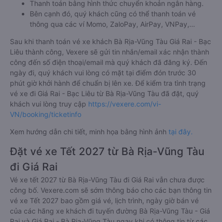
Thanh toán bằng hình thức chuyển khoản ngân hàng.
Bên cạnh đó, quý khách cũng có thể thanh toán vé
thông qua các ví Momo, ZaloPay, AirPay, VNPay,…
Sau khi thanh toán vé xe khách Bà Rịa-Vũng Tàu Giá Rai - Bạc
Liêu thành công, Vexere sẽ gửi tin nhắn/email xác nhận thành
công đến số điện thoại/email mà quý khách đã đăng ký. Đến
ngày đi, quý khách vui lòng có mặt tại điểm đón trước 30
phút giờ khởi hành để chuẩn bị lên xe. Để kiểm tra tình trạng
vé xe đi Giá Rai - Bạc Liêu từ Bà Rịa-Vũng Tàu đã đặt, quý
khách vui lòng truy cập
https://vexere.com/vi-
VN/booking/ticketinfo
Xem hướng dẫn chi tiết, minh họa bằng hình ảnh
tại đây.
Đặt vé xe Tết 2027 từ Bà Rịa-Vũng Tàu
đi Giá Rai
Vé xe tết 2027 từ Bà Rịa-Vũng Tàu đi Giá Rai vẫn chưa được
công bố. Vexere.com sẽ sớm thông báo cho các bạn thông tin
vé xe Tết 2027 bao gồm giá vé, lịch trình, ngày giờ bán vé
của các hãng xe khách đi tuyến đường Bà Rịa-Vũng Tàu - Giá
Rai và Giá Rai - Bà Rịa-Vũng Tàu ngay khi có thông tin từ các