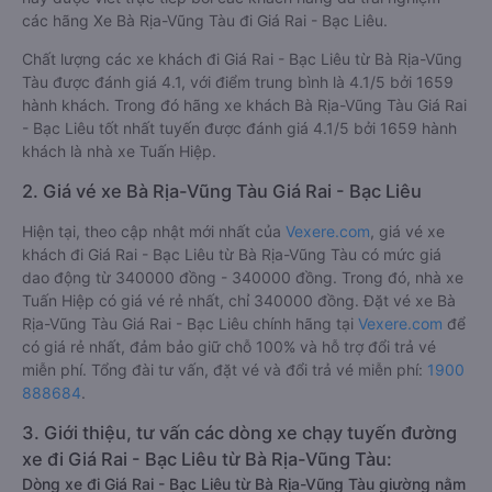
các hãng Xe Bà Rịa-Vũng Tàu đi Giá Rai - Bạc Liêu.
Chất lượng các xe khách đi Giá Rai - Bạc Liêu từ Bà Rịa-Vũng
Tàu được đánh giá 4.1, với điểm trung bình là 4.1/5 bởi 1659
hành khách. Trong đó hãng xe khách Bà Rịa-Vũng Tàu Giá Rai
- Bạc Liêu tốt nhất tuyến được đánh giá 4.1/5 bởi 1659 hành
khách là nhà xe Tuấn Hiệp.
2. Giá vé xe Bà Rịa-Vũng Tàu Giá Rai - Bạc Liêu
Hiện tại, theo cập nhật mới nhất của
Vexere.com
, giá vé xe
khách đi Giá Rai - Bạc Liêu từ Bà Rịa-Vũng Tàu có mức giá
dao động từ 340000 đồng - 340000 đồng. Trong đó, nhà xe
Tuấn Hiệp có giá vé rẻ nhất, chỉ 340000 đồng. Đặt vé xe Bà
Rịa-Vũng Tàu Giá Rai - Bạc Liêu chính hãng tại
Vexere.com
để
có giá rẻ nhất, đảm bảo giữ chỗ 100% và hỗ trợ đổi trả vé
miễn phí. Tổng đài tư vấn, đặt vé và đổi trả vé miễn phí:
1900
888684
.
3. Giới thiệu, tư vấn các dòng xe chạy tuyến đường
xe đi Giá Rai - Bạc Liêu từ Bà Rịa-Vũng Tàu:
Dòng xe đi Giá Rai - Bạc Liêu từ Bà Rịa-Vũng Tàu giường nằm