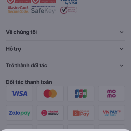
keyboard_arrow_down
Về chúng tôi
keyboard_arrow_down
Hỗ trợ
keyboard_arrow_down
Trở thành đối tác
Đối tác thanh toán