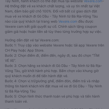
Tây Ninh, hành khách có thể đặt mua tại website
Vexere.com
-
Hệ thống đặt vé xe khách chất lượng, và uy tín nhất tại Việt
Nam, đảm bảo giữ chỗ 100%. Đối với bất cứ giao dịch đặt
mua vé xe khách đi Gò Dầu - Tây Ninh từ Bà Rịa-Vũng Tàu
nào của quý khách tại trang web
Vexere.com
đều được
Vexere cam kết giải quyết sự cố. Chính sách tặng coupon
giảm giá hoặc hoàn tiền sẽ tùy theo từng trường hợp sự việc.
Hướng dẫn đặt vé tại Vexere.com:
Bước 1: Truy cập vào website Vexere hoặc tải app Vexere trên
CH Play hoặc App Store.
Bước 2: Chọn điểm đi, điểm đến, ngày đi, sau đó chọn “TÌM
VÉ XE”.
Bước 3: Chọn hãng xe khách đi Gò Dầu - Tây Ninh từ Bà Rịa-
Vũng Tàu, giờ khởi hành phù hợp. Bấm chọn vào khung giờ
quý khách muốn đi để tiến hành đặt vé.
Bước 4: Chọn vị trí/giường ghế, điểm đón, điểm trả và nhập
thông tin hành khách khi đặt mua vé xe đi Gò Dầu - Tây Ninh
từ Bà Rịa-Vũng Tàu
Bước 5: Chọn hình thức thanh toán vé phù hợp và tiến hành
thanh toán vé.