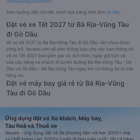
VN/booking/ticketinfo
Xem hướng dẫn chi tiết, minh họa bằng hình ảnh
tại đây.
Đặt vé xe Tết 2027 từ Bà Rịa-Vũng Tàu
đi Gò Dầu
Vé xe tết 2027 từ Bà Rịa-Vũng Tàu đi Gò Dầu vẫn chưa được
công bố. Vexere.com sẽ sớm thông báo cho các bạn thông tin
vé xe Tết 2027 bao gồm giá vé, lịch trình, ngày giờ bán vé
của các hãng xe khách đi tuyến đường Bà Rịa-Vũng Tàu - Gò
Dầu và Gò Dầu - Bà Rịa-Vũng Tàu ngay khi có thông tin từ các
hãng xe.
Đặt vé máy bay giá rẻ từ Bà Rịa-Vũng
Tàu đi Gò Dầu
Ứng dụng đặt vé Xe khách, Máy bay,
Tàu hoả và Thuê xe
Vexere - ứng dụng đặt vé đa phương tiện với hơn 3000+ nhà
xe chất lượng cao, 5000+ tuyến đường toàn quốc, tất cả hãng