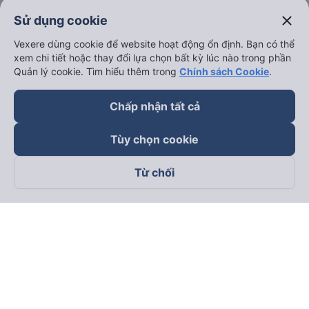
close
Sử dụng cookie
Vexere dùng cookie để website hoạt động ổn định. Bạn có thể
xem chi tiết hoặc thay đổi lựa chọn bất kỳ lúc nào trong phần
Quản lý cookie. Tìm hiểu thêm trong
Chính sách Cookie
.
Chấp nhận tất cả
Tùy chọn cookie
Từ chối
Theo dõi chúng tôi trên
Facebook
Tiktok
Youtube
Công ty TNHH Thương Mại Dịch Vụ Vexere
Địa chỉ đăng ký kinh doanh: 8C Chữ Đồng Tử, Phường Tân
Sơn Nhất, TP. Hồ Chí Minh, Việt Nam
Địa chỉ
:
Lầu 2, toà nhà H3 Circo Hoàng Diệu, 384 Hoàng Diệu,