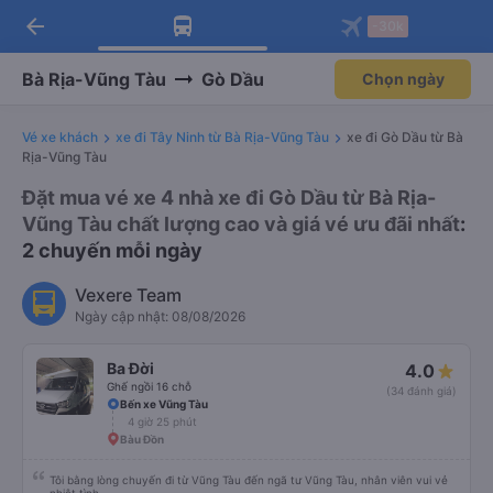
arrow_back
Tải app Vexere ngay!
Tải app Vexere
-30k
Mở app
Mở app
Nhận ưu đãi thành viên độc
-30k/ghế khi đặt vé máy bay qua
quyền
app
Bà Rịa-Vũng Tàu
Gò Dầu
Chọn ngày
Vé xe khách
xe đi Tây Ninh từ Bà Rịa-Vũng Tàu
xe đi Gò Dầu từ Bà
Rịa-Vũng Tàu
Đặt mua vé xe 4 nhà xe đi Gò Dầu từ Bà Rịa-
Vũng Tàu chất lượng cao và giá vé ưu đãi nhất
:
2 chuyến mỗi ngày
Vexere Team
Ngày cập nhật: 08/08/2026
Ba Đời
4.0
Ghế ngồi 16 chỗ
(34 đánh giá)
Bến xe Vũng Tàu
4 giờ 25 phút
Bàu Đồn
Tôi bằng lòng chuyến đi từ Vũng Tàu đến ngã tư Vũng Tàu, nhân viên vui vẻ