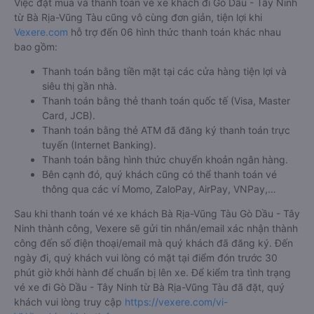
Việc đặt mua và thanh toán vé xe khách đi Gò Dầu - Tây Ninh
từ Bà Rịa-Vũng Tàu cũng vô cùng đơn giản, tiện lợi khi
Vexere.com
hỗ trợ đến 06 hình thức thanh toán khác nhau
bao gồm:
Thanh toán bằng tiền mặt tại các cửa hàng tiện lợi và
siêu thị gần nhà.
Thanh toán bằng thẻ thanh toán quốc tế (Visa, Master
Card, JCB).
Thanh toán bằng thẻ ATM đã đăng ký thanh toán trực
tuyến (Internet Banking).
Thanh toán bằng hình thức chuyển khoản ngân hàng.
Bên cạnh đó, quý khách cũng có thể thanh toán vé
thông qua các ví Momo, ZaloPay, AirPay, VNPay,…
Sau khi thanh toán vé xe khách Bà Rịa-Vũng Tàu Gò Dầu - Tây
Ninh thành công, Vexere sẽ gửi tin nhắn/email xác nhận thành
công đến số điện thoại/email mà quý khách đã đăng ký. Đến
ngày đi, quý khách vui lòng có mặt tại điểm đón trước 30
phút giờ khởi hành để chuẩn bị lên xe. Để kiểm tra tình trạng
vé xe đi Gò Dầu - Tây Ninh từ Bà Rịa-Vũng Tàu đã đặt, quý
khách vui lòng truy cập
https://vexere.com/vi-