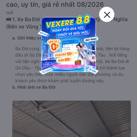
cao, uy tín, giá rẻ nhất 08/2026
null
🚌 1. Xe Ba Đời khởi hành tại 192 Nam Kỳ Khởi Nghĩa
(Bến xe Vũng Tàu)
a. Giới thiệu xe Ba Đời
Ba Đời cung cấp dịch vụ xe khách thoải mái, tiện lợi hàng
đầu đi Gò Dầu - Tây Ninh từ Bà Rịa-Vũng Tàu . Nổi tiếng
với tiện nghi sang trọng và dịch vụ vượt trội. Xe Ba Đời đi
Gò Dầu - Tây Ninh từ Bà Rịa-Vũng Tàu đã trở thành lựa
chọn yêu thích của nhiều người dân địa phương và du
khách yêu thích khám phá tuyến đường này.
b. Hình ảnh xe Ba Đời