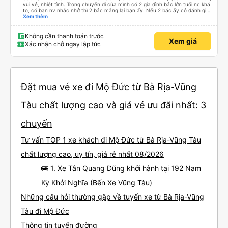
vui vẻ, nhiệt tình. Trong chuyến đi của mình có 2 gia đình bác lớn tuổi nc khá
to, có bạn nv nhắc nhở thì 2 bác mắng lại bạn ấy. Nếu 2 bác ấy có đánh giá
xấu thì mình ngược lại nha. Bạn ấy nhắc nhở rất đúng. 2 bác nói rất to. To
Xem thêm
đến lỗi mình ngủ còn mơ được câu chuyện các bác nói với nhau xuất hiện
trong giấc mơ của mình luôn. Nên nếu bạn ấy bị phản ánh thì đừng trừ lương
bạn ấy nha. Nếu bạn ấy bị trừ thì bảo bạn ấy liên hệ sđt của mình, mình hỗ
Không cần thanh toán trước
Xem giá
trợ ạ. Số mình đuôi 666, chuyến ĐH-NT ngày 16/1. À các bạn nữ lễ tân xinh
Xác nhận chỗ ngay lập tức
iu còn đổi cho mình phòng đơn sang đôi xong còn note là (một mình) yêu
luôn. Nhưng phòng đôi mà nằm một thì mỗi lần xe rẽ 1 cái là ✈️ Ít đi xe khách
nhưng đủ để đánh giá 10/10.
Đặt mua vé xe đi Mộ Đức từ Bà Rịa-Vũng
Tàu chất lượng cao và giá vé ưu đãi nhất: 3
chuyến
Tư vấn TOP 1 xe khách đi Mộ Đức từ Bà Rịa-Vũng Tàu
chất lượng cao, uy tín, giá rẻ nhất 08/2026
🚌 1. Xe Tân Quang Dũng khởi hành tại 192 Nam
Kỳ Khởi Nghĩa (Bến Xe Vũng Tàu)
Những câu hỏi thường gặp về tuyến xe từ Bà Rịa-Vũng
Tàu đi Mộ Đức
Thông tin tuyến đường