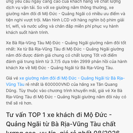
ứng yêu cầu ngày càng cao của khách hàng về chất lượng
dịch vụ vận tải. So với xe giường nằm thông thường, xe
giường nằm đôi đi Mộ Đức - Quảng Ngãi có nhiều ưu điểm và
tiện nghi vượt trội. Màn hình LCD với hàng nghìn bộ phim giải
trí, wifi, và nước uống và chăn đắp miễn phí phục vụ hành
khách suốt hành trình.
Xe Bà Rịa-Vũng Tàu Mộ Đức - Quảng Ngãi giường nằm đôi tốt
nhất: Xe từ Bà Rịa-Vũng Tàu đi Mộ Đức - Quảng Ngãi giường
nằm đôi được đánh giá chung có chất lượng Tốt với điểm
đánh giá trung bình từ 3.7/5 dựa trên 2999 phản hồi của hành
khách Xe về Mộ Đức - Quảng Ngãi từ Bà Rịa-Vũng Tàu.
Giá vé
xe giường nằm đôi đi Mộ Đức - Quảng Ngãi từ Bà Rịa-
Vũng Tàu
rẻ nhất là 600000VND của hãng xe Tân Quang
Dũng. Tùy thuộc vào chương trình khuyến mãi, giá vé Xe Bà
Rịa-Vũng Tàu đi Mộ Đức - Quảng Ngãi giường nằm đôi này có
thể sẽ rẻ hơn.
Tư vấn TOP 1 xe khách đi Mộ Đức -
Quảng Ngãi từ Bà Rịa-Vũng Tàu chất