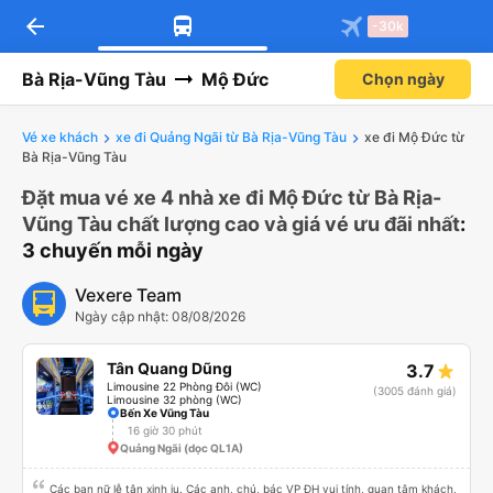
arrow_back
-30k
Bà Rịa-Vũng Tàu
Mộ Đức
Chọn ngày
Vé xe khách
xe đi Quảng Ngãi từ Bà Rịa-Vũng Tàu
xe đi Mộ Đức từ
Bà Rịa-Vũng Tàu
Đặt mua vé xe 4 nhà xe đi Mộ Đức từ Bà Rịa-
Vũng Tàu chất lượng cao và giá vé ưu đãi nhất
:
3 chuyến mỗi ngày
Vexere Team
Ngày cập nhật: 08/08/2026
Tân Quang Dũng
3.7
Limousine 22 Phòng Đôi (WC)
(3005 đánh giá)
Limousine 32 phòng (WC)
Bến Xe Vũng Tàu
16 giờ 30 phút
Quảng Ngãi (dọc QL1A)
Các bạn nữ lễ tân xinh iu. Các anh, chú, bác VP ĐH vui tính, quan tâm khách,