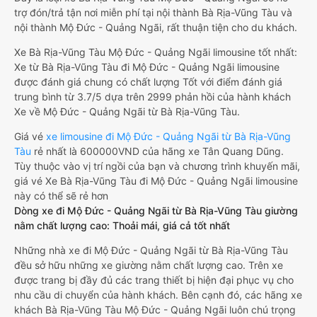
trợ đón/trả tận nơi miễn phí tại nội thành Bà Rịa-Vũng Tàu và
nội thành Mộ Đức - Quảng Ngãi, rất thuận tiện cho du khách.
Xe Bà Rịa-Vũng Tàu Mộ Đức - Quảng Ngãi limousine tốt nhất:
Xe từ Bà Rịa-Vũng Tàu đi Mộ Đức - Quảng Ngãi limousine
được đánh giá chung có chất lượng Tốt với điểm đánh giá
trung bình từ 3.7/5 dựa trên 2999 phản hồi của hành khách
Xe về Mộ Đức - Quảng Ngãi từ Bà Rịa-Vũng Tàu.
Giá vé
xe limousine đi Mộ Đức - Quảng Ngãi từ Bà Rịa-Vũng
Tàu
rẻ nhất là 600000VND của hãng xe Tân Quang Dũng.
Tùy thuộc vào vị trí ngồi của bạn và chương trình khuyến mãi,
giá vé Xe Bà Rịa-Vũng Tàu đi Mộ Đức - Quảng Ngãi limousine
này có thể sẽ rẻ hơn
Dòng xe đi Mộ Đức - Quảng Ngãi từ Bà Rịa-Vũng Tàu giường
nằm chất lượng cao: Thoải mái, giá cả tốt nhất
Những nhà xe đi Mộ Đức - Quảng Ngãi từ Bà Rịa-Vũng Tàu
đều sở hữu những xe giường nằm chất lượng cao. Trên xe
được trang bị đầy đủ các trang thiết bị hiện đại phục vụ cho
nhu cầu di chuyển của hành khách. Bên cạnh đó, các hãng xe
khách Bà Rịa-Vũng Tàu Mộ Đức - Quảng Ngãi luôn chú trọng