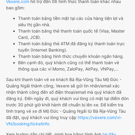
Vexere.com
hỗ trợ đến 06 hình thức thanh toán khác nhau
bao gồm:
Thanh toán bằng tiền mặt tại các cửa hàng tiện lợi và
siêu thị gần nhà.
Thanh toán bằng thẻ thanh toán quốc tế (Visa, Master
Card, JCB).
Thanh toán bằng thẻ ATM đã đăng ký thanh toán trực
tuyến (Internet Banking).
Thanh toán bằng hình thức chuyển khoản ngân hàng.
Bên cạnh đó, quý khách cũng có thể thanh toán vé
thông qua các ví Momo, ZaloPay, AirPay, VNPay,…
Sau khi thanh toán vé xe khách Bà Rịa-Vũng Tàu Mộ Đức -
Quảng Ngãi thành công, Vexere sẽ gửi tin nhắn/email xác
nhận thành công đến số điện thoại/email mà quý khách đã
đăng ký. Đến ngày đi, quý khách vui lòng có mặt tại điểm đón
trước 30 phút giờ khởi hành để chuẩn bị lên xe. Để kiểm tra
tình trạng vé xe đi Mộ Đức - Quảng Ngãi từ Bà Rịa-Vũng Tàu
đã đặt, quý khách vui lòng truy cập
https://vexere.com/vi-
VN/booking/ticketinfo
Xem hướng dẫn chi tiết, minh họa bằng hình ảnh
tại đây.