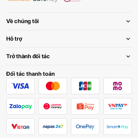
keyboard_arrow_down
Về chúng tôi
keyboard_arrow_down
Hỗ trợ
keyboard_arrow_down
Trở thành đối tác
Đối tác thanh toán