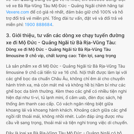
vé xe Bà Rịa-Vũng Tàu Mộ Đức - Quảng Ngãi chính hãng tại
Vexere.com
để có giá rẻ nhất, đảm bảo giữ chỗ 100% và hỗ
trợ đổi trả vé miễn phí. Tổng đài tư vấn, đặt vé và đổi trả vé
miễn phí:
1900 888684
.
3. Giới thiệu, tư vấn các dòng xe chạy tuyến đường
xe đi Mộ Đức - Quảng Ngãi từ Bà Rịa-Vũng Tàu:
Dòng xe đi Mộ Đức - Quảng Ngãi từ Bà Rịa-Vũng Tàu
limousine 9 chỗ vip, chất lượng cao: Tiện lợi, sang trọng
Là sản phẩm xe đi Mộ Đức - Quảng Ngãi từ Bà Rịa-Vũng Tàu
limousine 9 chỗ cải tiến từ xe 16 chỗ. Nội thất được làm lại với
các ghế bọc da chuẩn Châu Âu, không chỉ êm ái cho chuyến
hành trình xa, mà còn mát mẻ và không hề bị hầm bí như các
ghế bọc da bình thường. Kèm theo các ghế có nhiều tiện nghi
hiện đại như ti-vi, tủ lạnh mini, ổ cắm usb, đèn đọc sách, hệ
thống âm thanh cao cấp. Có vách ngăn riêng biệt giữa
khoang lái và khoang hành khách. Khoảng cách giữa các ghế
ngồi rất thoải mái, không nhồi nhét. Luôn đáp ứng được nhu
cầu về sang trọng, thoải mái và tiện nghi trong việc di chuyển.
Đây là loại xe Bà Rịa-Vũng Tàu Mộ Đức - Quảng Ngãi có hỗ