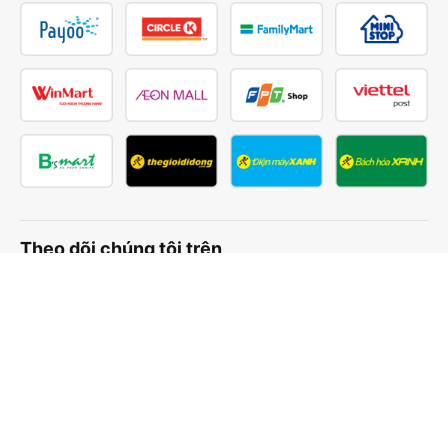
Theo dõi chúng tôi trên
Facebook
Tiktok
Youtube
Công ty TNHH Thương Mại Dịch Vụ Vexere
Địa chỉ đăng ký kinh doanh: 8C Chữ Đồng Tử, Phường Tân
Sơn Nhất, TP. Hồ Chí Minh, Việt Nam
Địa chỉ
:
Lầu 2, toà nhà H3 Circo Hoàng Diệu, 384 Hoàng Diệu,
Phường Khánh Hội, TP Hồ Chí Minh, Việt Nam
Tầng 3, toà nhà 101 Láng Hạ, 101 Láng Hạ, Phường Láng, TP.