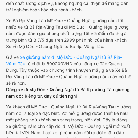
đến chất lượng dịch vụ, không ngừng cải thiện để mang đến
trải nghiệm hoàn hảo cho hành khách.
Xe Bà Rịa-Vũng Tàu Mộ Đức - Quảng Ngãi giường nằm tốt
nhất: Xe từ Bà Rịa-Vũng Tàu đi Mộ Đức - Quảng Ngãi giường
nằm được đánh giá chung chất lượng Tốt với điểm đánh giá
trung bình từ 3.7/5 dựa trên 2999 phản hồi của hành khách
Xe về Mộ Đức - Quảng Ngãi từ Bà Rịa-Vũng Tàu.
Giá vé
xe giường nằm đi Mộ Đức - Quảng Ngãi từ Bà Rịa-
Vũng Tàu
rẻ nhất là 600000VND của hãng xe Tân Quang
Dũng. Tùy thuộc vào chương trình khuyến mãi, giá vé Xe Bà
Rịa-Vũng Tàu đi Mộ Đức - Quảng Ngãi giường nằm này có thể
sẽ rẻ hơn.
Dòng xe đi Mộ Đức - Quảng Ngãi từ Bà Rịa-Vũng Tàu giường
nằm đôi: Riêng tư, đầy đủ tiện nghi
Xe khách đi Mộ Đức - Quảng Ngãi từ Bà Rịa-Vũng Tàu giường
nằm đôi là loại xe đặc biệt. Với mỗi giường được thiết kế như
một phòng ngủ khách sạn sang trọng, hiện đại. Đây là dòng
xe giường nằm cho cặp đôi đi Mộ Đức - Quảng Ngãi mới xuất
hiện tại Việt Nam. Loại xe giường nằm đôi ra đời nhằm đáp