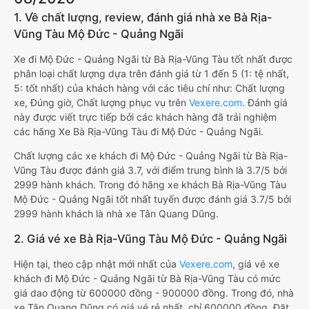
1. Về chất lượng, review, đánh giá nhà xe Bà Rịa-
Vũng Tàu Mộ Đức - Quảng Ngãi
Xe đi Mộ Đức - Quảng Ngãi từ Bà Rịa-Vũng Tàu tốt nhất được
phân loại chất lượng dựa trên đánh giá từ 1 đến 5 (1: tệ nhất,
5: tốt nhất) của khách hàng với các tiêu chí như: Chất lượng
xe, Đúng giờ, Chất lượng phục vụ trên
Vexere.com
. Đánh giá
này được viết trực tiếp bởi các khách hàng đã trải nghiệm
các hãng Xe Bà Rịa-Vũng Tàu đi Mộ Đức - Quảng Ngãi.
Chất lượng các xe khách đi Mộ Đức - Quảng Ngãi từ Bà Rịa-
Vũng Tàu được đánh giá 3.7, với điểm trung bình là 3.7/5 bởi
2999 hành khách. Trong đó hãng xe khách Bà Rịa-Vũng Tàu
Mộ Đức - Quảng Ngãi tốt nhất tuyến được đánh giá 3.7/5 bởi
2999 hành khách là nhà xe Tân Quang Dũng.
2. Giá vé xe Bà Rịa-Vũng Tàu Mộ Đức - Quảng Ngãi
Hiện tại, theo cập nhật mới nhất của
Vexere.com
, giá vé xe
khách đi Mộ Đức - Quảng Ngãi từ Bà Rịa-Vũng Tàu có mức
giá dao động từ 600000 đồng - 900000 đồng. Trong đó, nhà
xe Tân Quang Dũng có giá vé rẻ nhất, chỉ 600000 đồng. Đặt