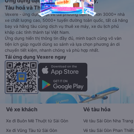
Ứng dụng đặt vé Xe khách, Máy bay,
Tàu hoả và Thuê xe
Vexere - ứng dụng đặt vé đa phương tiện với hơn 3000+ nhà
xe chất lượng cao, 5000+ tuyến đường toàn quốc, tất cả hãng
bay và hãng tàu cùng dịch vụ thuê xe máy, xe du lịch phủ
khắp các tỉnh thành tại Việt Nam.
Ứng dụng hiển thị thông tin đầy đủ, minh bạch cùng vô vàn
tiện ích giúp người dùng so sánh và lựa chọn phương án di
chuyển tiết kiệm, nhanh chóng và phù hợp nhất.
Tải ứng dụng Vexere ngay
Vé xe khách
Vé tàu hỏa
Xe đi Buôn Mê Thuột từ Sài Gòn
Vé tàu Sài Gòn Nha Trang
Xe đi Vũng Tàu từ Sài Gòn
Vé tàu Sài Gòn Phan Thiết