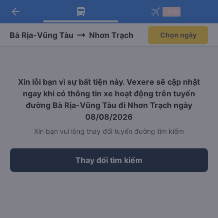
arrow_back
Tải app Vexere ngay!
Tải app Vexere
-30k
Mở app
Mở app
Nhận ưu đãi thành viên độc
-30k/ghế khi đặt vé máy bay qua
quyền
app
Bà Rịa-Vũng Tàu
Nhơn Trạch
Chọn ngày
Xin lỗi bạn vì sự bất tiện này. Vexere sẽ cập nhật
ngay khi có thông tin xe hoạt động trên tuyến
đường Bà Rịa-Vũng Tàu đi Nhơn Trạch ngày
08/08/2026
Xin bạn vui lòng thay đổi tuyến đường tìm kiếm
Thay đổi tìm kiếm