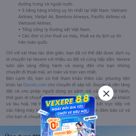
đường trong và ngoài nước.
• 5 hãng hàng không uy tín nhất tại Việt Nam: Vietnam
Airlines, Vietjet Air, Bamboo Airways, Pacific Airlines và
Vietravel Airlines.
• Tổng công ty Đường sắt Việt Nam.
• Các đơn vị cho thuê xe máy, thuê xe du lịch uy tín
trên toàn quốc.
Chỉ với vài thao tác đơn giản, bạn đã có thể đặt được dịch vụ
di chuyển tại Vexere với nhiều ưu đãi vô cùng hấp dẫn. Vexere
luôn sẵn sàng đồng hành và mang đến cho bạn những
chuyến đi thoải mái, an toàn và trọn vẹn nhất.
Bên cạnh đó, bạn có thể tham khảo thêm các phương tiện
khác tại
Goyolo.com
cho chuyến đi sắp tới. Goyolo là nền tảng
đặt vé cho phép người dùng so sánh giá cả, giờ khởi hành,
thời gian di chuyển của nhiều phương tiện máy bay, xe khách
và tàu hoả. Hệ thống của Goyolo được liên kết trực tiếp với
các hãng máy bay, xe khách và tàu hoả, luôn đảm bảo có vé
cho bạn di chuyển.