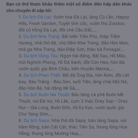
Bạn có thể tham khảo thêm một số điểm đến hấp dẫn khác
cho chuyến đi sắp tới:
1.
Du lịch Đà Lạt:
Vườn hoa Đà Lạt, làng Cù Lần, Happy
Hills, Fresh Garden, Tuyệt tình cốc, vườn thú Zoodoo,
đồi cỏ hồng Đà Lạt, đồi chè Cầu Đất,...
2.
Du lịch Nha Trang:
Bãi biển Trần Phú, tháp Trầm
Hương, nhà thờ đá, chợ đêm Nha Trang, đảo Hòn Mun,
nhà ga Nha Trang, đảo Điệp Sơn, thác bà Ponagar,...
3.
Du lịch Vũng Tàu:
Ngọn hải đăng, Bãi Sau, Hồ Mây,
mũi Nghinh Phong, hồ Đá Xanh, đồi Con Heo, hòn Bà,
vườn quốc gia Bình Châu, bến thuyền Marina,...
4.
Du lịch Phan Thiết:
Bãi đá Ông Địa, hòn Rơm, đồi cát
bay, Bàu Trắng - Bàu Sen, suối Tiên, làng chài Mũi Né,
đảo Hòn Bà, hải đăng Kê Gà,...
5.
Du lịch Buôn Ma Thuột:
Bảo tàng cà phê Buôn Mê
Thuột, núi Đá Voi, hồ Lắk, cụm 3 thác Dray Sap – Dray
Nur – Gia Long, Buôn Đôn, hồ Ea Kao, vườn quốc gia
Chư Yang Shin,...
6.
Du lịch Sapa:
Nhà thờ đá Sapa, bảo tàng Sapa, núi
Hàm Rồng, bản Cát Cát, thác Tiên Sa, thung lũng Hoa
Hồng, thung lũng Mường Hoa,...