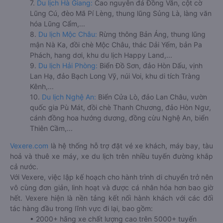
7.
Du lịch Hà Giang:
Cao nguyên đá Đồng Văn, cột cờ
Lũng Cú, đèo Mã Pí Lèng, thung lũng Sủng Là, làng văn
hóa Lũng Cẩm,...
8.
Du lịch Mộc Châu:
Rừng thông Bản Áng, thung lũng
mận Nà Ka, đồi chè Mộc Châu, thác Dải Yếm, bản Pa
Phách, hang dơi, khu du lịch Happy Land,...
9.
Du lịch Hải Phòng:
Biển Đồ Sơn, đảo Hòn Dấu, vịnh
Lan Hạ, đảo Bạch Long Vỹ, núi Voi, khu di tích Tràng
Kênh,...
10.
Du lịch Nghệ An:
Biển Cửa Lò, đảo Lan Châu, vườn
quốc gia Pù Mát, đồi chè Thanh Chương, đảo Hòn Ngư,
cánh đồng hoa hướng dương, đồng cừu Nghệ An, biển
Thiên Cầm,...
Vexere.com
là hệ thống hỗ trợ đặt vé xe khách, máy bay, tàu
hoả và thuê xe máy, xe du lịch trên nhiều tuyến đường khắp
cả nước.
Với Vexere, việc lập kế hoạch cho hành trình di chuyển trở nên
vô cùng đơn giản, linh hoạt và được cá nhân hóa hơn bao giờ
hết. Vexere hiện là nền tảng kết nối hành khách với các đối
tác hàng đầu trong lĩnh vực đi lại, bao gồm:
• 2000+ hãng xe chất lượng cao trên 5000+ tuyến