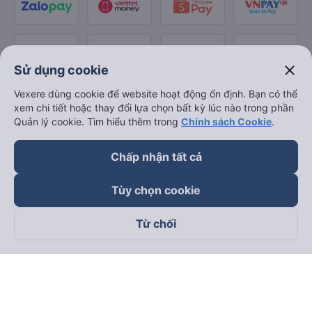
close
Sử dụng cookie
Vexere dùng cookie để website hoạt động ổn định. Bạn có thể
xem chi tiết hoặc thay đổi lựa chọn bất kỳ lúc nào trong phần
Quản lý cookie. Tìm hiểu thêm trong
Chính sách Cookie
.
Chấp nhận tất cả
Tùy chọn cookie
Từ chối
Theo dõi chúng tôi trên
Facebook
Tiktok
Youtube
Công ty TNHH Thương Mại Dịch Vụ Vexere