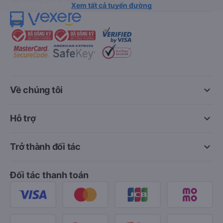
Xem tất cả tuyến đường
keyboard_arrow_down
Về chúng tôi
keyboard_arrow_down
Hỗ trợ
keyboard_arrow_down
Trở thành đối tác
Đối tác thanh toán