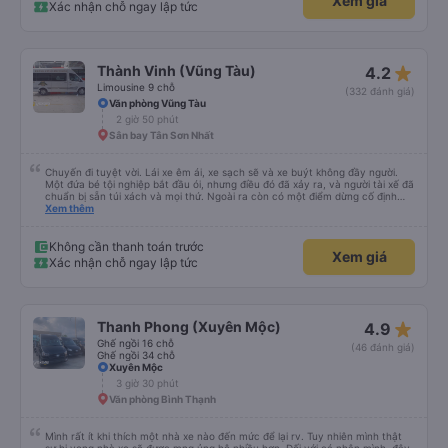
Xem giá
option where to drop off compare to others service. The driver is very good
Xác nhận chỗ ngay lập tức
drop off at our apartment. The staff at the office can speak english and is
very friendly . I will recommend this transport service company to everyone
for safe travel. Chuyến đi từ hcmc đến vung tau. Tài xế gọi trước giờ đón. Để
kiểm tra xem có sẵn sàng để di chuyển sớm hay không. Họ sẽ kiểm tra hành
khách là trẻ em hoặc thai sản và sắp xếp chỗ ngồi phù hợp để đảm bảo an
star_rate
Thành Vinh (Vũng Tàu)
4.2
toàn. Có không gian để đặt hành lý của bạn. Cổng sạc và màn hình LCD
không hoạt động ở chỗ ngồi của tôi. Hàng ghế sau 3 chỗ rất thoải mái và có
Limousine 9 chỗ
(332 đánh giá)
thể ngả ghế tối đa so với các ghế khác. Nó đi kèm với ghế massage. Có sẵn
Văn phòng Vũng Tàu
một điểm dừng để đi vệ sinh. Bạn có thể chọn tùy chọn nơi dừng lại so với
2 giờ 50 phút
dịch vụ khác. Người lái xe rất giỏi trả khách tại căn hộ của chúng tôi. Các
nhân viên tại văn phòng có thể nói được tiếng Anh và rất thân thiện. Tôi sẽ
Sân bay Tân Sơn Nhất
giới thiệu công ty dịch vụ vận tải này cho mọi người để có chuyến đi an
toàn.
Chuyến đi tuyệt vời. Lái xe êm ái, xe sạch sẽ và xe buýt không đầy người.
Một đứa bé tội nghiệp bắt đầu ói, nhưng điều đó đã xảy ra, và người tài xế đã
chuẩn bị sẵn túi xách và mọi thứ. Ngoài ra còn có một điểm dừng cố định
trên đường đến vubg tau
Xem thêm
Không cần thanh toán trước
Xem giá
Xác nhận chỗ ngay lập tức
star_rate
Thanh Phong (Xuyên Mộc)
4.9
Ghế ngồi 16 chỗ
(46 đánh giá)
Ghế ngồi 34 chỗ
Xuyên Mộc
3 giờ 30 phút
Văn phòng Bình Thạnh
Mình rất ít khi thích một nhà xe nào đến mức để lại rv. Tuy nhiên mình thật