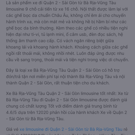
Là sản phẩm xe đi Quận 2 - Sài Gòn từ Bà Rịa-Vũng Tàu
limousine 9 chỗ cải tiến từ xe 16 chỗ. Nội thất được làm lại với
các ghế bọc da chuẩn Châu Âu, không chỉ êm ái cho chuyến
hành trình xa, mà còn mát mẻ và không hề bị hầm bí như các
ghế bọc da bình thường. Kèm theo các ghế có nhiều tiện nghi
hiện đại như ti-vi, tủ lạnh mini, ổ cắm usb, đèn đọc sách, hệ
thống âm thanh cao cấp. Có vách ngăn riêng biệt giữa
khoang lái và khoang hành khách. Khoảng cách giữa các ghế
ngồi rất thoải mái, không nhồi nhét. Luôn đáp ứng được nhu
cầu về sang trọng, thoải mái và tiện nghi trong việc di chuyển.
Đây là loại xe Bà Rịa-Vũng Tàu Quận 2 - Sài Gòn có hỗ trợ
đón/trả tận nơi miễn phí tại nội thành Bà Rịa-Vũng Tàu và nội
thành Quận 2 - Sài Gòn, rất thuận tiện cho du khách.
Xe Bà Rịa-Vũng Tàu Quận 2 - Sài Gòn limousine tốt nhất: Xe từ
Bà Rịa-Vũng Tàu đi Quận 2 - Sài Gòn limousine được đánh giá
chung có chất lượng Tốt với điểm đánh giá trung bình từ
4.6/5 dựa trên 12020 phản hồi của hành khách Xe về Quận 2
- Sài Gòn từ Bà Rịa-Vũng Tàu.
Giá vé
xe limousine đi Quận 2 - Sài Gòn từ Bà Rịa-Vũng Tàu
rẻ