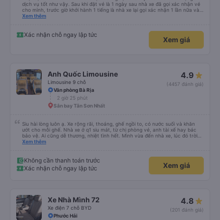
dịch vụ tốt như vậy. Sau khi đặt vé là 1 ngày sau nhà xe đã gọi xác nhận vé
cho mình, trước giờ khởi hành 1 tiếng là nhà xe lại gọi xác nhận 1 lần nữa và
cung cấp số đt của bác tài và số xe. Dịch vụ tốt, xe sạch sẽ và bác tài chạy
Xem thêm
rất êm.
Xác nhận chỗ ngay lập tức
Xem giá
Anh Quốc Limousine
4.9
Limousine 9 chỗ
(4457 đánh giá)
Văn phòng Bà Rịa
2 giờ 25 phút
Sân bay Tân Sơn Nhất
Siu hài lòng luôn ạ. Xe rộng rãi, thoáng, ghế ngồi to, có nước suối và khăn
ướt cho mỗi ghế. Nhà xe ở q1 siu mát, từ chị phòng vé, anh tài xế hay bác
bảo vệ. Ai cũng dễ thương, nhiệt tình hết. Mình vừa đến nhà xe, lúc đó trời
mưa, anh nhân viên lập tức bung dù che cho mình vào nhà xe ngồi chờ. Bác
Xem thêm
tài chạy rất êm, mình ngủ từ lúc bắt đầu chạy đến lúc đến tận nơi lun. Đến
Vũng Tàu còn được chở đến tận chỗ mình sẽ ở (The Sóng) mà k mất thêm
phí và cũng không cần đổi xe để trung chuyển gì luôn. Sau khi đặt vé, nhà xe
Không cần thanh toán trước
Xem giá
sẽ gọi xác nhận, đến lúc gần xuất phát thì bên nhà xe cũng gọi nhắc nhở
Xác nhận chỗ ngay lập tức
mình lun. Rấc ưng ạ. Sẽ ủng hộ hãng mỗi lần mình có dịp đi Vùng Tàu ❤️❤️❤️
Xe Nhà Mình 72
4.8
Xe điện 7 chỗ BYD
(201 đánh giá)
Phước Hải