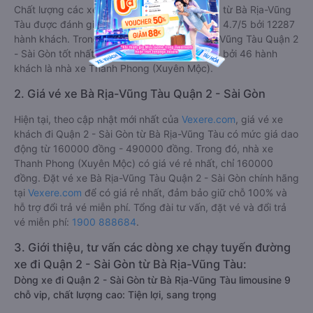
Chất lượng các xe khách đi Quận 2 - Sài Gòn từ Bà Rịa-Vũng
Tàu được đánh giá 4.7, với điểm trung bình là 4.7/5 bởi 12287
hành khách. Trong đó hãng xe khách Bà Rịa-Vũng Tàu Quận 2
- Sài Gòn tốt nhất tuyến được đánh giá 4.9/5 bởi 46 hành
khách là nhà xe Thanh Phong (Xuyên Mộc).
2. Giá vé xe Bà Rịa-Vũng Tàu Quận 2 - Sài Gòn
Hiện tại, theo cập nhật mới nhất của
Vexere.com
, giá vé xe
khách đi Quận 2 - Sài Gòn từ Bà Rịa-Vũng Tàu có mức giá dao
động từ 160000 đồng - 490000 đồng. Trong đó, nhà xe
Thanh Phong (Xuyên Mộc) có giá vé rẻ nhất, chỉ 160000
đồng. Đặt vé xe Bà Rịa-Vũng Tàu Quận 2 - Sài Gòn chính hãng
tại
Vexere.com
để có giá rẻ nhất, đảm bảo giữ chỗ 100% và
hỗ trợ đổi trả vé miễn phí. Tổng đài tư vấn, đặt vé và đổi trả
vé miễn phí:
1900 888684
.
3. Giới thiệu, tư vấn các dòng xe chạy tuyến đường
xe đi Quận 2 - Sài Gòn từ Bà Rịa-Vũng Tàu:
Dòng xe đi Quận 2 - Sài Gòn từ Bà Rịa-Vũng Tàu limousine 9
chỗ vip, chất lượng cao: Tiện lợi, sang trọng