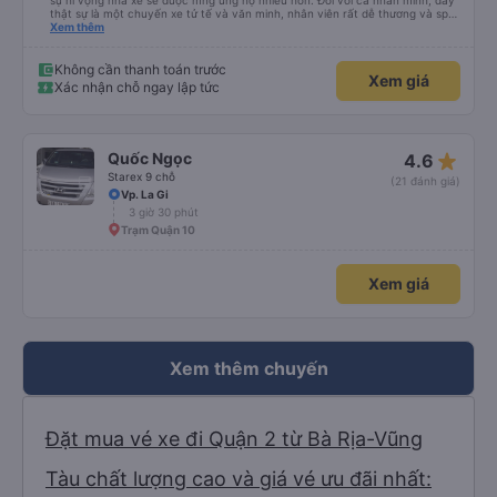
sự hi vọng nhà xe sẽ được mng ủng hộ nhiều hơn. Đối với cá nhân mình, đây
thật sự là một chuyến xe tử tế và văn minh, nhân viên rất dễ thương và sp
nhiệt tình, chăm sóc tốt và thậm chí có ưu đãi cho hssv, chuyến xe tết sv
Xem thêm
chỉ hơn 50k. Mọi thứ rất tuyệt vời và chỉ với lần đi đầu tiên mình đã cảm mến
nhà xe và con người ở đây.
Không cần thanh toán trước
Xem giá
Xác nhận chỗ ngay lập tức
star_rate
Quốc Ngọc
4.6
Starex 9 chỗ
(21 đánh giá)
Vp. La Gi
3 giờ 30 phút
Trạm Quận 10
Xem giá
Xem thêm chuyến
Đặt mua vé xe đi Quận 2 từ Bà Rịa-Vũng
Tàu chất lượng cao và giá vé ưu đãi nhất: