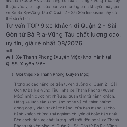
nhất là 170000VND của hãng xe Toàn Thắng - Vũng Tàu. Tùy
thuộc vào vị trí ngồi của bạn và chương trình khuyến mãi, giá
vé Xe Bà Rịa-Vũng Tàu đi Quận 2 - Sài Gòn limousine này có
thể sẽ rẻ hơn
Tư vấn TOP 9 xe khách đi Quận 2 - Sài
Gòn từ Bà Rịa-Vũng Tàu chất lượng cao,
uy tín, giá rẻ nhất 08/2026
null
🚌 1. Xe Thanh Phong (Xuyên Mộc) khởi hành tại
QL55, Xuyên Mộc
a. Giới thiệu xe Thanh Phong (Xuyên Mộc)
Trong số các hãng xe trên tuyến đường đi Quận 2 - Sài
Gòn từ Bà Rịa-Vũng Tàu , nhà xe Thanh Phong (Xuyên
Mộc) nhận được rất nhiều sự quan tâm từ hành khách.
Hãng xe luôn sẵn sàng lắng nghe và cải thiện những
đóng góp ý kiến từ khách hàng, hứa hẹn mang lại cho
hành khách những trải nghiệm chuyến đi hoàn hảo nhất.
Bên cạnh dàn xe chất lượng, nội thất tiện nghi, xe Thanh
Phong (Xuyên Mộc) đi Quận 2 - Sài Gòn từ Bà Rịa-Vũng