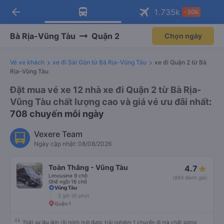
arrow_back
Tải app Vexere ngay!
Tải app Vexere
1.735
k
-30k
Mở app
Mở app
Nhận ưu đãi thành viên độc
-30k/ghế khi đặt vé máy bay qua
quyền
app
Bà Rịa-Vũng Tàu
Quận 2
Chọn ngày
Vé xe khách
xe đi Sài Gòn từ Bà Rịa-Vũng Tàu
xe đi Quận 2 từ Bà
Rịa-Vũng Tàu
Đặt mua vé xe 12 nhà xe đi Quận 2 từ Bà Rịa-
Vũng Tàu chất lượng cao và giá vé ưu đãi nhất
:
708 chuyến mỗi ngày
Vexere Team
Ngày cập nhật: 08/08/2026
Toàn Thắng - Vũng Tàu
4.7
Limousine 9 chỗ
(894 đánh giá)
Ghế ngồi 16 chỗ
Vũng Tàu
2 giờ 30 phút
Quận 1
Thật sự lâu lắm rồi mình mới được trải nghiệm 1 chuyến đi mà chất lượng