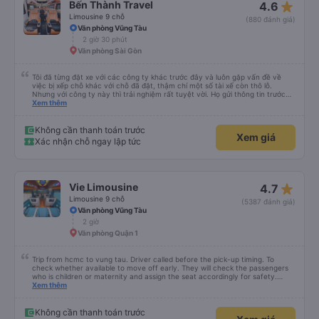
star_rate
Bến Thành Travel
4.6
Limousine 9 chỗ
(880 đánh giá)
Văn phòng Vũng Tàu
2 giờ 30 phút
Văn phòng Sài Gòn
Tôi đã từng đặt xe với các công ty khác trước đây và luôn gặp vấn đề về
việc bị xếp chỗ khác với chỗ đã đặt, thậm chí một số tài xế còn thô lỗ.
Nhưng với công ty này thì trải nghiệm rất tuyệt vời. Họ gửi thông tin trước
nên tôi biết khi nào tài xế sẽ đến, đón tôi tại địa chỉ và xếp tôi ngồi đúng chỗ
Xem thêm
đã chọn. Không gặp quá nhiều rắc rối. Tài xế thân thiện, làm việc hiệu quả
và đưa tôi đến nơi rất nhanh chóng. Từ giờ trở đi tôi sẽ chỉ đặt xe với công ty
này. Tôi thường xuyên sử dụng dịch vụ xe limousine để đi lại giữa Thành phố
Không cần thanh toán trước
Xem giá
Hồ Chí Minh và Vũng Tàu. Trải nghiệm tuyệt vời, 👍🏽
Xác nhận chỗ ngay lập tức
star_rate
Vie Limousine
4.7
Limousine 9 chỗ
(5387 đánh giá)
Văn phòng Vũng Tàu
2 giờ
Văn phòng Quận 1
Trip from hcmc to vung tau. Driver called before the pick-up timing. To
check whether available to move off early. They will check the passengers
who is children or maternity and assign the seat accordingly for safety.
There are space to put your luggage. The charging port and LCD screen is
Xem thêm
not working at my seat. The back roll of 3 seat is very comfortable and you
can adjust the seat to the maximum compared to other seat. It comes with
massage seat. One stop point for Toilet break available. You can choose the
Không cần thanh toán trước