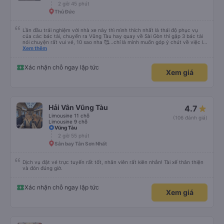
2 giờ 45 phút
Thủ Đức
Lần đầu trải nghiệm với nhà xe này thì mình thích nhất là thái độ phục vụ
của các bác tài, chuyến ra Vũng Tàu hay quay về Sài Gòn thì gặp 3 bác tài
nói chuyện rất vui vẻ, 10 sao nha 🥰...chỉ là mình muốn góp ý chút về việc lái
xe, mặc dù mình nghĩ chắc mấy bác tài cũng thuộc dạng vững tay lái nên
Xem thêm
việc chạy nhanh và lách xe cũng ok nhg ko khỏi làm mình ngồi trên xe cũng
có cảm giác bất an vì tốc độ. Nhg cho dù là vì lý do giờ giấc bên nhà xe hay
là gì thì mình cũng mong các bác tài luôn cẩn thận vì sự an toàn của bản
Xác nhận chỗ ngay lập tức
Xem giá
thân và nhg hành khách trên xe là ok, lần sau có dịp mình sẽ tiếp tục ủng hộ
nhà xe, chúc nhà xe luôn làm ăn phát đạt và luôn giữ vững phong độ phục
vụ này thì chắc chắn sẽ luôn đắc khách 💐💐💐
Hải Vân Vũng Tàu
4.7
Limousine 11 chỗ
(106 đánh giá)
Limousine 9 chỗ
Vũng Tàu
2 giờ 55 phút
Sân bay Tân Sơn Nhất
Dịch vụ đặt vé trực tuyến rất tốt, nhân viên rất kiên nhẫn! Tài xế thân thiện
và đón đúng giờ.
Xác nhận chỗ ngay lập tức
Xem giá