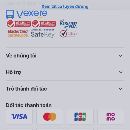
Hải Phòng đi Hà Nội
Xem tất cả tuyến đường
keyboard_arrow_down
Về chúng tôi
keyboard_arrow_down
Hỗ trợ
keyboard_arrow_down
Trở thành đối tác
Đối tác thanh toán