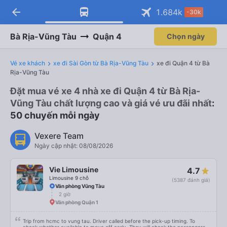
arrow_back
1.684
k
-30k
Bà Rịa-Vũng Tàu
Quận 4
Chọn ngày
Vé xe khách
xe đi Sài Gòn từ Bà Rịa-Vũng Tàu
xe đi Quận 4 từ Bà
Rịa-Vũng Tàu
Đặt mua vé xe 4 nhà xe đi Quận 4 từ Bà Rịa-
Vũng Tàu chất lượng cao và giá vé ưu đãi nhất
:
50 chuyến mỗi ngày
Vexere Team
Ngày cập nhật: 08/08/2026
Vie Limousine
4.7
Limousine 9 chỗ
(5387 đánh giá)
Văn phòng Vũng Tàu
2 giờ
Văn phòng Quận 1
Trip from hcmc to vung tau. Driver called before the pick-up timing. To