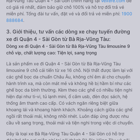
Rịa-Vũng Tàu Quận 4 - Sài Gòn chính hãng tại
Vexere.com
để
có giá rẻ nhất, đảm bảo giữ chỗ 100% và hỗ trợ đổi trả vé
miễn phí. Tổng đài tư vấn, đặt vé và đổi trả vé miễn phí:
1900
888684
.
3. Giới thiệu, tư vấn các dòng xe chạy tuyến đường
xe đi Quận 4 - Sài Gòn từ Bà Rịa-Vũng Tàu:
Dòng xe đi Quận 4 - Sài Gòn từ Bà Rịa-Vũng Tàu limousine 9
chỗ vip, chất lượng cao: Tiện lợi, sang trọng
Là sản phẩm xe đi Quận 4 - Sài Gòn từ Bà Rịa-Vũng Tàu
limousine 9 chỗ cải tiến từ xe 16 chỗ. Nội thất được làm lại với
các ghế bọc da chuẩn Châu Âu, không chỉ êm ái cho chuyến
hành trình xa, mà còn mát mẻ và không hề bị hầm bí như các
ghế bọc da bình thường. Kèm theo các ghế có nhiều tiện nghi
hiện đại như ti-vi, tủ lạnh mini, ổ cắm usb, đèn đọc sách, hệ
thống âm thanh cao cấp. Có vách ngăn riêng biệt giữa
khoang lái và khoang hành khách. Khoảng cách giữa các ghế
ngồi rất thoải mái, không nhồi nhét. Luôn đáp ứng được nhu
cầu về sang trọng, thoải mái và tiện nghi trong việc di chuyển.
Đây là loại xe Bà Rịa-Vũng Tàu Quận 4 - Sài Gòn có hỗ trợ