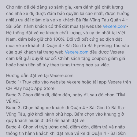
Cho nên để dễ dàng so sánh giá, xem đánh giá chất lượng
các nhà xe đi, được đảm bảo quyền lợi cao nhất, được hưởng
nhiều ưu đãi giảm giá vé xe khách Bà Rịa-Vũng Tàu Quận 4 -
Sài Gòn, hành khách có thể đặt mua tại website
Vexere.com
-
Hệ thống đặt vé xe khách chất lượng, và uy tín nhất tại Việt
Nam, đảm bảo giữ chỗ 100%. Đối với bất cứ giao dịch đặt
mua vé xe khách đi Quận 4 - Sài Gòn từ Bà Rịa-Vũng Tàu nào
của quý khách tại trang web
Vexere.com
đều được Vexere
cam kết giải quyết sự cố. Chính sách tặng coupon giảm giá
hoặc hoàn tiền sẽ tùy theo từng trường hợp sự việc.
Hướng dẫn đặt vé tại Vexere.com:
Bước 1: Truy cập vào website Vexere hoặc tải app Vexere trên
CH Play hoặc App Store.
Bước 2: Chọn điểm đi, điểm đến, ngày đi, sau đó chọn “TÌM
VÉ XE”.
Bước 3: Chọn hãng xe khách đi Quận 4 - Sài Gòn từ Bà Rịa-
Vũng Tàu, giờ khởi hành phù hợp. Bấm chọn vào khung giờ
quý khách muốn đi để tiến hành đặt vé.
Bước 4: Chọn vị trí/giường ghế, điểm đón, điểm trả và nhập
thông tin hành khách khi đặt mua vé xe đi Quận 4 - Sài Gòn