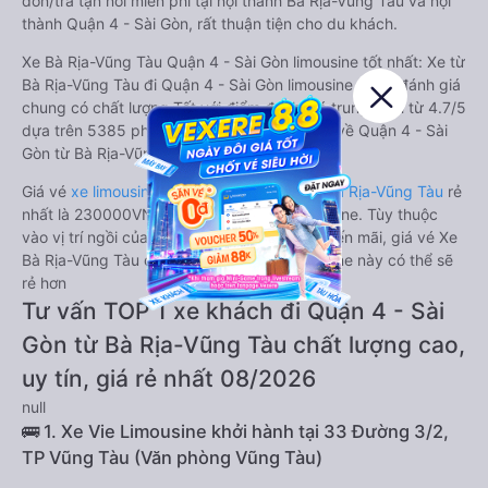
đón/trả tận nơi miễn phí tại nội thành Bà Rịa-Vũng Tàu và nội
thành Quận 4 - Sài Gòn, rất thuận tiện cho du khách.
Xe Bà Rịa-Vũng Tàu Quận 4 - Sài Gòn limousine tốt nhất: Xe từ
Bà Rịa-Vũng Tàu đi Quận 4 - Sài Gòn limousine được đánh giá
chung có chất lượng Tốt với điểm đánh giá trung bình từ 4.7/5
dựa trên 5385 phản hồi của hành khách Xe về Quận 4 - Sài
Gòn từ Bà Rịa-Vũng Tàu.
Giá vé
xe limousine đi Quận 4 - Sài Gòn từ Bà Rịa-Vũng Tàu
rẻ
nhất là 230000VND của hãng xe Vie Limousine. Tùy thuộc
vào vị trí ngồi của bạn và chương trình khuyến mãi, giá vé Xe
Bà Rịa-Vũng Tàu đi Quận 4 - Sài Gòn limousine này có thể sẽ
rẻ hơn
Tư vấn TOP 1 xe khách đi Quận 4 - Sài
Gòn từ Bà Rịa-Vũng Tàu chất lượng cao,
uy tín, giá rẻ nhất 08/2026
null
🚌 1. Xe Vie Limousine khởi hành tại 33 Đường 3/2,
TP Vũng Tàu (Văn phòng Vũng Tàu)