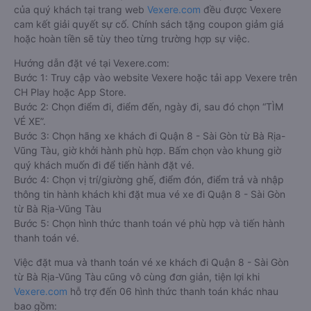
của quý khách tại trang web
Vexere.com
đều được Vexere
cam kết giải quyết sự cố. Chính sách tặng coupon giảm giá
hoặc hoàn tiền sẽ tùy theo từng trường hợp sự việc.
Hướng dẫn đặt vé tại Vexere.com:
Bước 1: Truy cập vào website Vexere hoặc tải app Vexere trên
CH Play hoặc App Store.
Bước 2: Chọn điểm đi, điểm đến, ngày đi, sau đó chọn “TÌM
VÉ XE”.
Bước 3: Chọn hãng xe khách đi Quận 8 - Sài Gòn từ Bà Rịa-
Vũng Tàu, giờ khởi hành phù hợp. Bấm chọn vào khung giờ
quý khách muốn đi để tiến hành đặt vé.
Bước 4: Chọn vị trí/giường ghế, điểm đón, điểm trả và nhập
thông tin hành khách khi đặt mua vé xe đi Quận 8 - Sài Gòn
từ Bà Rịa-Vũng Tàu
Bước 5: Chọn hình thức thanh toán vé phù hợp và tiến hành
thanh toán vé.
Việc đặt mua và thanh toán vé xe khách đi Quận 8 - Sài Gòn
từ Bà Rịa-Vũng Tàu cũng vô cùng đơn giản, tiện lợi khi
Vexere.com
hỗ trợ đến 06 hình thức thanh toán khác nhau
bao gồm: