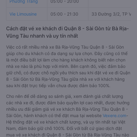
Phương Trang
05:00 - 20:00
Vie Limousine
05:00 - 21:30
33 Đường 3/2, TP Vũn
Cách đặt vé xe khách đi Quận 8 - Sài Gòn từ Bà Rịa-
Vũng Tàu nhanh và uy tín nhất
Việc có rất nhiều nhà xe Bà Rịa-Vũng Tàu Quận 8 - Sài Gòn
giúp cho du khách có đa dạng sự lựa chọn. Đây cũng có thể
là một điều bất lợi làm cho hàng khách không biết nên chọn
nhà xe nào là phù hợp với mình. Bên cạnh đó, việc đảm bảo
giữ chỗ, có được chỗ ngồi yêu thích sau khi đặt vé xe đi Quận
8 - Sài Gòn từ Bà Rịa-Vũng Tàu giữa nhà xe với khách hàng
sau khi đặt trực tiếp vẫn chưa được đảm bảo 100%.
Cho nên để dễ dàng so sánh giá, xem đánh giá chất lượng
các nhà xe đi, được đảm bảo quyền lợi cao nhất, được hưởng
nhiều ưu đãi giảm giá vé xe khách Bà Rịa-Vũng Tàu Quận 8 -
Sài Gòn, hành khách có thể đặt mua tại website
Vexere.com
-
Hệ thống đặt vé xe khách chất lượng, và uy tín nhất tại Việt
Nam, đảm bảo giữ chỗ 100%. Đối với bất cứ giao dịch đặt
mua vé xe khách đi Quận 8 - Sài Gòn từ Bà Rịa-Vũng Tàu nào