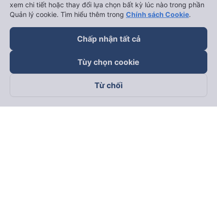
xem chi tiết hoặc thay đổi lựa chọn bất kỳ lúc nào trong phần
Quản lý cookie. Tìm hiểu thêm trong
Chính sách Cookie
.
Chấp nhận tất cả
Tùy chọn cookie
Từ chối
Theo dõi chúng tôi trên
Facebook
Tiktok
Youtube
Công ty TNHH Thương Mại Dịch Vụ Vexere
Địa chỉ đăng ký kinh doanh: 8C Chữ Đồng Tử, Phường Tân
Sơn Nhất, TP. Hồ Chí Minh, Việt Nam
Địa chỉ
:
Lầu 2, toà nhà H3 Circo Hoàng Diệu, 384 Hoàng Diệu,
Phường Khánh Hội, TP Hồ Chí Minh, Việt Nam
Tầng 3, toà nhà 101 Láng Hạ, 101 Láng Hạ, Phường Láng, TP.
Hà Nội, Việt Nam