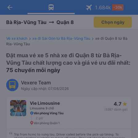
arrow_back
Tải app Vexere ngay!
Tải app Vexere
1.684
k
-30k
Mở app
Mở app
Nhận ưu đãi thành viên độc
-30k/ghế khi đặt vé máy bay qua
quyền
app
Bà Rịa-Vũng Tàu
Quận 8
Chọn ngày
Vé xe khách
xe đi Sài Gòn từ Bà Rịa-Vũng Tàu
xe đi Quận 8 từ Bà
Rịa-Vũng Tàu
Đặt mua vé xe 5 nhà xe đi Quận 8 từ Bà Rịa-
Vũng Tàu chất lượng cao và giá vé ưu đãi nhất
:
75 chuyến mỗi ngày
Vexere Team
Ngày cập nhật: 07/08/2026
Vie Limousine
4.7
Limousine 9 chỗ
(5387 đánh giá)
Văn phòng Vũng Tàu
2 giờ
Văn phòng Quận 1
Trip from hcmc to vung tau. Driver called before the pick-up timing. To