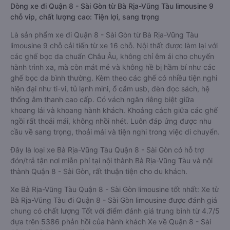
Dòng xe đi Quận 8 - Sài Gòn từ Bà Rịa-Vũng Tàu limousine 9
chỗ vip, chất lượng cao: Tiện lợi, sang trọng
Là sản phẩm xe đi Quận 8 - Sài Gòn từ Bà Rịa-Vũng Tàu
limousine 9 chỗ cải tiến từ xe 16 chỗ. Nội thất được làm lại với
các ghế bọc da chuẩn Châu Âu, không chỉ êm ái cho chuyến
hành trình xa, mà còn mát mẻ và không hề bị hầm bí như các
ghế bọc da bình thường. Kèm theo các ghế có nhiều tiện nghi
hiện đại như ti-vi, tủ lạnh mini, ổ cắm usb, đèn đọc sách, hệ
thống âm thanh cao cấp. Có vách ngăn riêng biệt giữa
khoang lái và khoang hành khách. Khoảng cách giữa các ghế
ngồi rất thoải mái, không nhồi nhét. Luôn đáp ứng được nhu
cầu về sang trọng, thoải mái và tiện nghi trong việc di chuyển.
Đây là loại xe Bà Rịa-Vũng Tàu Quận 8 - Sài Gòn có hỗ trợ
đón/trả tận nơi miễn phí tại nội thành Bà Rịa-Vũng Tàu và nội
thành Quận 8 - Sài Gòn, rất thuận tiện cho du khách.
Xe Bà Rịa-Vũng Tàu Quận 8 - Sài Gòn limousine tốt nhất: Xe từ
Bà Rịa-Vũng Tàu đi Quận 8 - Sài Gòn limousine được đánh giá
chung có chất lượng Tốt với điểm đánh giá trung bình từ 4.7/5
dựa trên 5386 phản hồi của hành khách Xe về Quận 8 - Sài