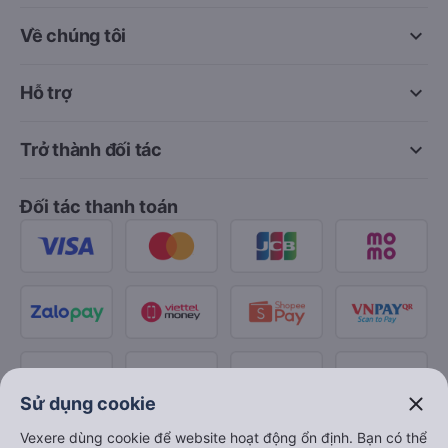
keyboard_arrow_down
Về chúng tôi
keyboard_arrow_down
Hỗ trợ
keyboard_arrow_down
Trở thành đối tác
Đối tác thanh toán
close
Sử dụng cookie
Vexere dùng cookie để website hoạt động ổn định. Bạn có thể