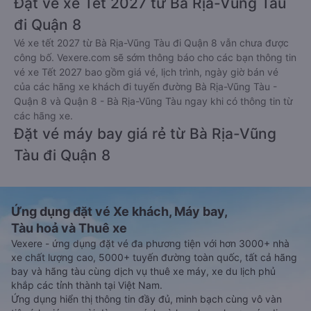
Đặt vé xe Tết 2027 từ Bà Rịa-Vũng Tàu
đi Quận 8
Vé xe tết 2027 từ Bà Rịa-Vũng Tàu đi Quận 8 vẫn chưa được
công bố. Vexere.com sẽ sớm thông báo cho các bạn thông tin
vé xe Tết 2027 bao gồm giá vé, lịch trình, ngày giờ bán vé
của các hãng xe khách đi tuyến đường Bà Rịa-Vũng Tàu -
Quận 8 và Quận 8 - Bà Rịa-Vũng Tàu ngay khi có thông tin từ
các hãng xe.
Đặt vé máy bay giá rẻ từ Bà Rịa-Vũng
Tàu đi Quận 8
Ứng dụng đặt vé Xe khách, Máy bay,
Tàu hoả và Thuê xe
Vexere - ứng dụng đặt vé đa phương tiện với hơn 3000+ nhà
xe chất lượng cao, 5000+ tuyến đường toàn quốc, tất cả hãng
bay và hãng tàu cùng dịch vụ thuê xe máy, xe du lịch phủ
khắp các tỉnh thành tại Việt Nam.
Ứng dụng hiển thị thông tin đầy đủ, minh bạch cùng vô vàn