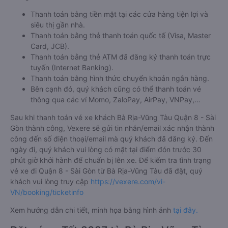
Thanh toán bằng tiền mặt tại các cửa hàng tiện lợi và
siêu thị gần nhà.
Thanh toán bằng thẻ thanh toán quốc tế (Visa, Master
Card, JCB).
Thanh toán bằng thẻ ATM đã đăng ký thanh toán trực
tuyến (Internet Banking).
Thanh toán bằng hình thức chuyển khoản ngân hàng.
Bên cạnh đó, quý khách cũng có thể thanh toán vé
thông qua các ví Momo, ZaloPay, AirPay, VNPay,…
Sau khi thanh toán vé xe khách Bà Rịa-Vũng Tàu Quận 8 - Sài
Gòn thành công, Vexere sẽ gửi tin nhắn/email xác nhận thành
công đến số điện thoại/email mà quý khách đã đăng ký. Đến
ngày đi, quý khách vui lòng có mặt tại điểm đón trước 30
phút giờ khởi hành để chuẩn bị lên xe. Để kiểm tra tình trạng
vé xe đi Quận 8 - Sài Gòn từ Bà Rịa-Vũng Tàu đã đặt, quý
khách vui lòng truy cập
https://vexere.com/vi-
VN/booking/ticketinfo
Xem hướng dẫn chi tiết, minh họa bằng hình ảnh
tại đây.