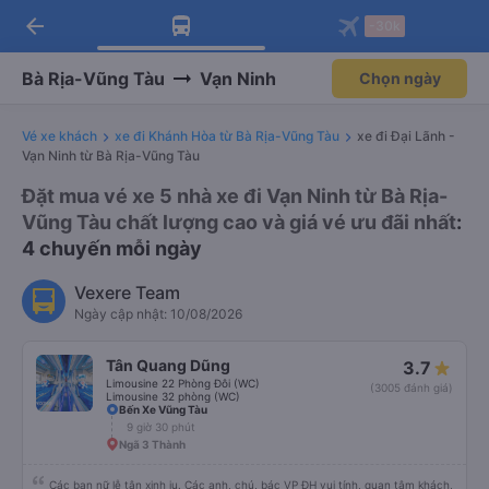
arrow_back
Tải app Vexere ngay!
Tải app Vexere
-30k
Mở app
Mở app
Nhận ưu đãi thành viên độc
-30k/ghế khi đặt vé máy bay qua
quyền
app
Bà Rịa-Vũng Tàu
Vạn Ninh
Chọn ngày
Vé xe khách
xe đi Khánh Hòa từ Bà Rịa-Vũng Tàu
xe đi Đại Lãnh -
Vạn Ninh từ Bà Rịa-Vũng Tàu
Đặt mua vé xe 5 nhà xe đi Vạn Ninh từ Bà Rịa-
Vũng Tàu chất lượng cao và giá vé ưu đãi nhất
:
4 chuyến mỗi ngày
Vexere Team
Ngày cập nhật: 10/08/2026
Tân Quang Dũng
3.7
Limousine 22 Phòng Đôi (WC)
(3005 đánh giá)
Limousine 32 phòng (WC)
Bến Xe Vũng Tàu
9 giờ 30 phút
Ngã 3 Thành
Các bạn nữ lễ tân xinh iu. Các anh, chú, bác VP ĐH vui tính, quan tâm khách,