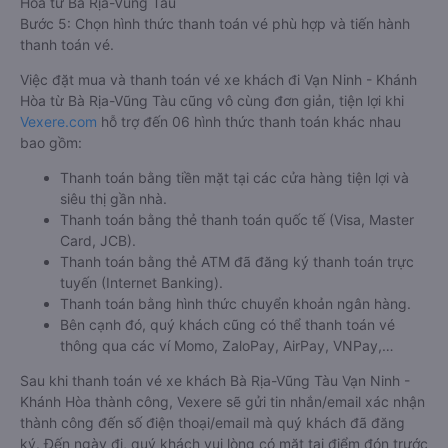
Hòa từ Bà Rịa-Vũng Tàu
Bước 5: Chọn hình thức thanh toán vé phù hợp và tiến hành
thanh toán vé.
Việc đặt mua và thanh toán vé xe khách đi Vạn Ninh - Khánh
Hòa từ Bà Rịa-Vũng Tàu cũng vô cùng đơn giản, tiện lợi khi
Vexere.com
hỗ trợ đến 06 hình thức thanh toán khác nhau
bao gồm:
Thanh toán bằng tiền mặt tại các cửa hàng tiện lợi và
siêu thị gần nhà.
Thanh toán bằng thẻ thanh toán quốc tế (Visa, Master
Card, JCB).
Thanh toán bằng thẻ ATM đã đăng ký thanh toán trực
tuyến (Internet Banking).
Thanh toán bằng hình thức chuyển khoản ngân hàng.
Bên cạnh đó, quý khách cũng có thể thanh toán vé
thông qua các ví Momo, ZaloPay, AirPay, VNPay,…
Sau khi thanh toán vé xe khách Bà Rịa-Vũng Tàu Vạn Ninh -
Khánh Hòa thành công, Vexere sẽ gửi tin nhắn/email xác nhận
thành công đến số điện thoại/email mà quý khách đã đăng
ký. Đến ngày đi, quý khách vui lòng có mặt tại điểm đón trước