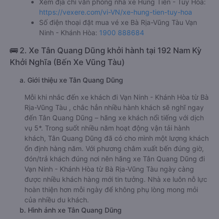
Xem địa chỉ văn phòng nhà xe Hùng Tiến - Tuy Hòa:
https://vexere.com/vi-VN/xe-hung-tien-tuy-hoa
Số điện thoại đặt mua vé xe Bà Rịa-Vũng Tàu Vạn
Ninh - Khánh Hòa:
1900 888684
🚌 2. Xe Tân Quang Dũng khởi hành tại 192 Nam Kỳ
Khởi Nghĩa (Bến Xe Vũng Tàu)
a. Giới thiệu xe Tân Quang Dũng
Mỗi khi nhắc đến xe khách đi Vạn Ninh - Khánh Hòa từ Bà
Rịa-Vũng Tàu , chắc hẳn nhiều hành khách sẽ nghĩ ngay
đến Tân Quang Dũng – hãng xe khách nổi tiếng với dịch
vụ 5*. Trong suốt nhiều năm hoạt động vận tải hành
khách, Tân Quang Dũng đã có cho mình một lượng khách
ổn định hàng năm. Với phương châm xuất bến đúng giờ,
đón/trả khách đúng nơi nên hãng xe Tân Quang Dũng đi
Vạn Ninh - Khánh Hòa từ Bà Rịa-Vũng Tàu ngày càng
được nhiều khách hàng mới tin tưởng. Nhà xe luôn nỗ lực
hoàn thiện hơn mỗi ngày để không phụ lòng mong mỏi
của nhiều du khách.
b. Hình ảnh xe Tân Quang Dũng