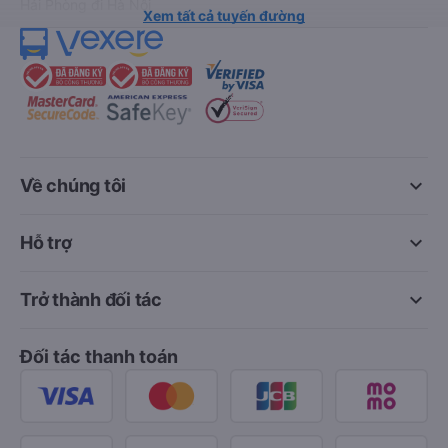
Hải Phòng đi Hà Nội
Xem tất cả tuyến đường
keyboard_arrow_down
Về chúng tôi
keyboard_arrow_down
Hỗ trợ
keyboard_arrow_down
Trở thành đối tác
Đối tác thanh toán