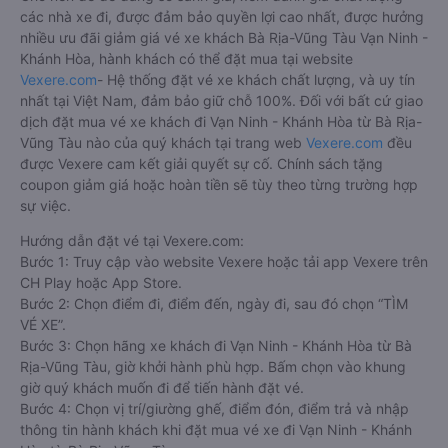
các nhà xe đi, được đảm bảo quyền lợi cao nhất, được hưởng
nhiều ưu đãi giảm giá vé xe khách Bà Rịa-Vũng Tàu Vạn Ninh -
Khánh Hòa, hành khách có thể đặt mua tại website
Vexere.com
- Hệ thống đặt vé xe khách chất lượng, và uy tín
nhất tại Việt Nam, đảm bảo giữ chỗ 100%. Đối với bất cứ giao
dịch đặt mua vé xe khách đi Vạn Ninh - Khánh Hòa từ Bà Rịa-
Vũng Tàu nào của quý khách tại trang web
Vexere.com
đều
được Vexere cam kết giải quyết sự cố. Chính sách tặng
coupon giảm giá hoặc hoàn tiền sẽ tùy theo từng trường hợp
sự việc.
Hướng dẫn đặt vé tại Vexere.com:
Bước 1: Truy cập vào website Vexere hoặc tải app Vexere trên
CH Play hoặc App Store.
Bước 2: Chọn điểm đi, điểm đến, ngày đi, sau đó chọn “TÌM
VÉ XE”.
Bước 3: Chọn hãng xe khách đi Vạn Ninh - Khánh Hòa từ Bà
Rịa-Vũng Tàu, giờ khởi hành phù hợp. Bấm chọn vào khung
giờ quý khách muốn đi để tiến hành đặt vé.
Bước 4: Chọn vị trí/giường ghế, điểm đón, điểm trả và nhập
thông tin hành khách khi đặt mua vé xe đi Vạn Ninh - Khánh