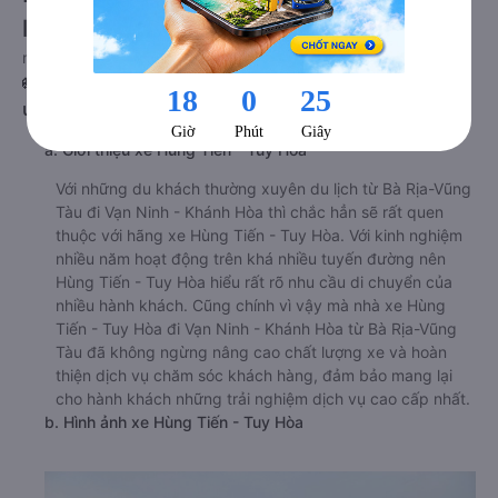
lượng cao, uy tín, giá rẻ nhất 08/2026
null
🚌 1. Xe Hùng Tiến - Tuy Hòa khởi hành tại
undefined
a. Giới thiệu xe Hùng Tiến - Tuy Hòa
Với những du khách thường xuyên du lịch từ Bà Rịa-Vũng
Tàu đi Vạn Ninh - Khánh Hòa thì chắc hẳn sẽ rất quen
thuộc với hãng xe Hùng Tiến - Tuy Hòa. Với kinh nghiệm
nhiều năm hoạt động trên khá nhiều tuyến đường nên
Hùng Tiến - Tuy Hòa hiểu rất rõ nhu cầu di chuyển của
nhiều hành khách. Cũng chính vì vậy mà nhà xe Hùng
Tiến - Tuy Hòa đi Vạn Ninh - Khánh Hòa từ Bà Rịa-Vũng
Tàu đã không ngừng nâng cao chất lượng xe và hoàn
thiện dịch vụ chăm sóc khách hàng, đảm bảo mang lại
cho hành khách những trải nghiệm dịch vụ cao cấp nhất.
b. Hình ảnh xe Hùng Tiến - Tuy Hòa