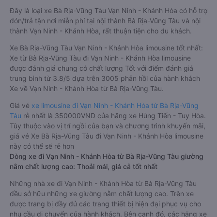
Đây là loại xe Bà Rịa-Vũng Tàu Vạn Ninh - Khánh Hòa có hỗ trợ
đón/trả tận nơi miễn phí tại nội thành Bà Rịa-Vũng Tàu và nội
thành Vạn Ninh - Khánh Hòa, rất thuận tiện cho du khách.
Xe Bà Rịa-Vũng Tàu Vạn Ninh - Khánh Hòa limousine tốt nhất:
Xe từ Bà Rịa-Vũng Tàu đi Vạn Ninh - Khánh Hòa limousine
được đánh giá chung có chất lượng Tốt với điểm đánh giá
trung bình từ 3.8/5 dựa trên 3005 phản hồi của hành khách
Xe về Vạn Ninh - Khánh Hòa từ Bà Rịa-Vũng Tàu.
Giá vé
xe limousine đi Vạn Ninh - Khánh Hòa từ Bà Rịa-Vũng
Tàu
rẻ nhất là 350000VND của hãng xe Hùng Tiến - Tuy Hòa.
Tùy thuộc vào vị trí ngồi của bạn và chương trình khuyến mãi,
giá vé Xe Bà Rịa-Vũng Tàu đi Vạn Ninh - Khánh Hòa limousine
này có thể sẽ rẻ hơn
Dòng xe đi Vạn Ninh - Khánh Hòa từ Bà Rịa-Vũng Tàu giường
nằm chất lượng cao: Thoải mái, giá cả tốt nhất
Những nhà xe đi Vạn Ninh - Khánh Hòa từ Bà Rịa-Vũng Tàu
đều sở hữu những xe giường nằm chất lượng cao. Trên xe
được trang bị đầy đủ các trang thiết bị hiện đại phục vụ cho
nhu cầu di chuyển của hành khách. Bên cạnh đó, các hãng xe