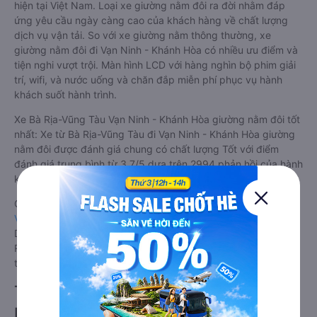
hiện tại Việt Nam. Loại xe giường nằm đôi ra đời nhằm đáp
ứng yêu cầu ngày càng cao của khách hàng về chất lượng
dịch vụ vận tải. So với xe giường nằm thông thường, xe
giường nằm đôi đi Vạn Ninh - Khánh Hòa có nhiều ưu điểm và
tiện nghi vượt trội. Màn hình LCD với hàng nghìn bộ phim giải
trí, wifi, và nước uống và chăn đắp miễn phí phục vụ hành
khách suốt hành trình.
Xe Bà Rịa-Vũng Tàu Vạn Ninh - Khánh Hòa giường nằm đôi tốt
nhất: Xe từ Bà Rịa-Vũng Tàu đi Vạn Ninh - Khánh Hòa giường
nằm đôi được đánh giá chung có chất lượng Tốt với điểm
đánh giá trung bình từ 3.7/5 dựa trên 2994 phản hồi của hành
khách Xe về Vạn Ninh - Khánh Hòa từ Bà Rịa-Vũng Tàu.
Giá vé
xe giường nằm đôi đi Vạn Ninh - Khánh Hòa từ Bà Rịa-
Vũng Tàu
rẻ nhất là 450000VND của hãng xe Tân Quang
Dũng. Tùy thuộc vào chương trình khuyến mãi, giá vé Xe Bà
Rịa-Vũng Tàu đi Vạn Ninh - Khánh Hòa giường nằm đôi này có
thể sẽ rẻ hơn.
Tư vấn TOP 2 xe khách đi Vạn Ninh -
Khánh Hòa từ Bà Rịa-Vũng Tàu chất