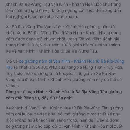
khách Bà Rịa-Vũng Tàu Vạn Ninh - Khánh Hòa luôn chú trọng
đến chất lượng dịch vụ, không ngừng cải thiện để mang đến
trải nghiệm hoàn hảo cho hành khách.
Xe Bà Rịa-Vũng Tàu Vạn Ninh - Khánh Hòa giường nằm tốt
nhất: Xe từ Bà Rịa-Vũng Tàu đi Vạn Ninh - Khánh Hòa giường
nằm được đánh giá chung chất lượng Tốt với điểm đánh giá
trung bình từ 3.8/5 dựa trên 3005 phản hồi của hành khách
Xe về Vạn Ninh - Khánh Hòa từ Bà Rịa-Vũng Tàu.
Giá vé
xe giường nằm đi Vạn Ninh - Khánh Hòa từ Bà Rịa-Vũng
Tàu
rẻ nhất là 350000VND của hãng xe Hùng Tiến - Tuy Hòa.
Tùy thuộc vào chương trình khuyến mãi, giá vé Xe Bà Rịa-
Vũng Tàu đi Vạn Ninh - Khánh Hòa giường nằm này có thể sẽ
rẻ hơn.
Dòng xe đi Vạn Ninh - Khánh Hòa từ Bà Rịa-Vũng Tàu giường
nằm đôi: Riêng tư, đầy đủ tiện nghi
Xe khách đi Vạn Ninh - Khánh Hòa từ Bà Rịa-Vũng Tàu giường
nằm đôi là loại xe đặc biệt. Với mỗi giường được thiết kế như
một phòng ngủ khách sạn sang trọng, hiện đại. Đây là dòng
xe giường nằm cho cặp đôi đi Vạn Ninh - Khánh Hòa mới xuất