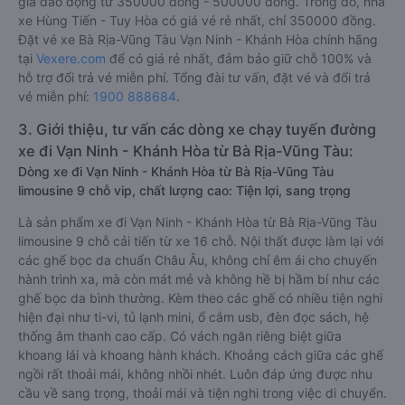
giá dao động từ 350000 đồng - 500000 đồng. Trong đó, nhà
xe Hùng Tiến - Tuy Hòa có giá vé rẻ nhất, chỉ 350000 đồng.
Đặt vé xe Bà Rịa-Vũng Tàu Vạn Ninh - Khánh Hòa chính hãng
tại
Vexere.com
để có giá rẻ nhất, đảm bảo giữ chỗ 100% và
hỗ trợ đổi trả vé miễn phí. Tổng đài tư vấn, đặt vé và đổi trả
vé miễn phí:
1900 888684
.
3. Giới thiệu, tư vấn các dòng xe chạy tuyến đường
xe đi Vạn Ninh - Khánh Hòa từ Bà Rịa-Vũng Tàu:
Dòng xe đi Vạn Ninh - Khánh Hòa từ Bà Rịa-Vũng Tàu
limousine 9 chỗ vip, chất lượng cao: Tiện lợi, sang trọng
Là sản phẩm xe đi Vạn Ninh - Khánh Hòa từ Bà Rịa-Vũng Tàu
limousine 9 chỗ cải tiến từ xe 16 chỗ. Nội thất được làm lại với
các ghế bọc da chuẩn Châu Âu, không chỉ êm ái cho chuyến
hành trình xa, mà còn mát mẻ và không hề bị hầm bí như các
ghế bọc da bình thường. Kèm theo các ghế có nhiều tiện nghi
hiện đại như ti-vi, tủ lạnh mini, ổ cắm usb, đèn đọc sách, hệ
thống âm thanh cao cấp. Có vách ngăn riêng biệt giữa
khoang lái và khoang hành khách. Khoảng cách giữa các ghế
ngồi rất thoải mái, không nhồi nhét. Luôn đáp ứng được nhu
cầu về sang trọng, thoải mái và tiện nghi trong việc di chuyển.