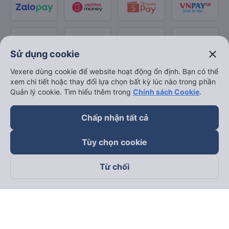
close
Sử dụng cookie
Vexere dùng cookie để website hoạt động ổn định. Bạn có thể
xem chi tiết hoặc thay đổi lựa chọn bất kỳ lúc nào trong phần
Quản lý cookie. Tìm hiểu thêm trong
Chính sách Cookie
.
Chấp nhận tất cả
Tùy chọn cookie
Từ chối
Theo dõi chúng tôi trên
Facebook
Tiktok
Youtube
Công ty TNHH Thương Mại Dịch Vụ Vexere