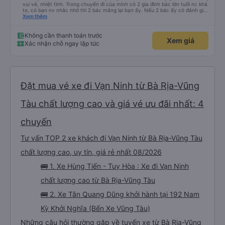
vui vẻ, nhiệt tình. Trong chuyến đi của mình có 2 gia đình bác lớn tuổi nc khá
to, có bạn nv nhắc nhở thì 2 bác mắng lại bạn ấy. Nếu 2 bác ấy có đánh giá
xấu thì mình ngược lại nha. Bạn ấy nhắc nhở rất đúng. 2 bác nói rất to. To
Xem thêm
đến lỗi mình ngủ còn mơ được câu chuyện các bác nói với nhau xuất hiện
trong giấc mơ của mình luôn. Nên nếu bạn ấy bị phản ánh thì đừng trừ lương
bạn ấy nha. Nếu bạn ấy bị trừ thì bảo bạn ấy liên hệ sđt của mình, mình hỗ
Không cần thanh toán trước
Xem giá
trợ ạ. Số mình đuôi 666, chuyến ĐH-NT ngày 16/1. À các bạn nữ lễ tân xinh
Xác nhận chỗ ngay lập tức
iu còn đổi cho mình phòng đơn sang đôi xong còn note là (một mình) yêu
luôn. Nhưng phòng đôi mà nằm một thì mỗi lần xe rẽ 1 cái là ✈️ Ít đi xe khách
nhưng đủ để đánh giá 10/10.
Đặt mua vé xe đi Vạn Ninh từ Bà Rịa-Vũng
Tàu chất lượng cao và giá vé ưu đãi nhất: 4
chuyến
Tư vấn TOP 2 xe khách đi Vạn Ninh từ Bà Rịa-Vũng Tàu
chất lượng cao, uy tín, giá rẻ nhất 08/2026
🚌 1. Xe Hùng Tiến - Tuy Hòa : Xe đi Vạn Ninh
chất lượng cao từ Bà Rịa-Vũng Tàu
🚌 2. Xe Tân Quang Dũng khởi hành tại 192 Nam
Kỳ Khởi Nghĩa (Bến Xe Vũng Tàu)
Những câu hỏi thường gặp về tuyến xe từ Bà Rịa-Vũng